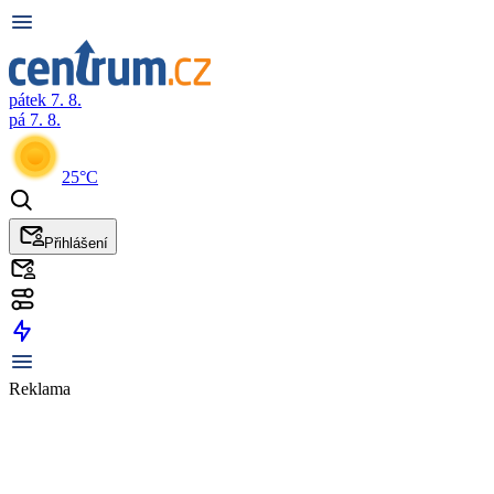
pátek 7. 8.
pá 7. 8.
25°C
Přihlášení
Reklama