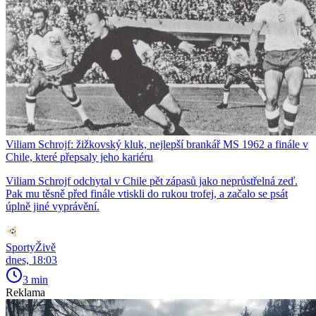
Viliam Schrojf: žižkovský kluk, nejlepší brankář MS 1962 a finále v
Chile, které přepsaly jeho kariéru
Viliam Schrojf odchytal v Chile pět zápasů jako neprůstřelná zeď.
Pak mu těsně před finále vtiskli do rukou trofej, a začalo se psát
úplně jiné vyprávění.
SportyŽivě
dnes, 18:03
3 min
Reklama