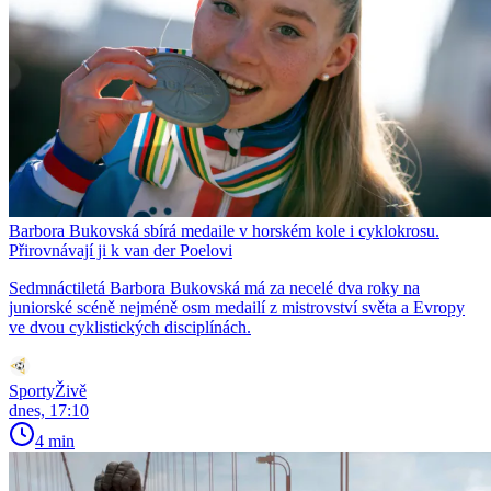
Barbora Bukovská sbírá medaile v horském kole i cyklokrosu.
Přirovnávají ji k van der Poelovi
Sedmnáctiletá Barbora Bukovská má za necelé dva roky na
juniorské scéně nejméně osm medailí z mistrovství světa a Evropy
ve dvou cyklistických disciplínách.
SportyŽivě
dnes, 17:10
4 min