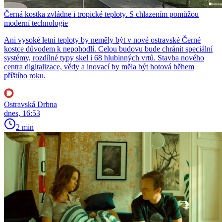
Černá kostka zvládne i tropické teploty. S chlazením pomůžou
moderní technologie
Ani vysoké letní teploty by neměly být v nové ostravské Černé
kostce důvodem k nepohodlí. Celou budovu bude chránit speciální
systémy, rozdílné typy skel i 68 hlubinných vrtů. Stavba nového
centra digitalizace, vědy a inovací by měla být hotová během
příštího roku.
Ostravská Drbna
dnes, 16:53
2 min