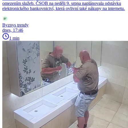
omezením služeb. ČSOB na neděli 9. srpna naplánovala odstávku
elektronického bankovnictví, která ovlivní také nákupy na internetu.
Byznys trendy
dnes, 17:46
1 min