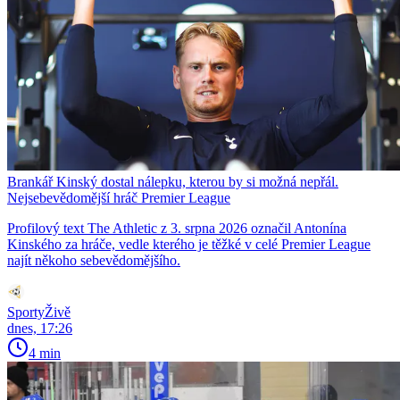
Brankář Kinský dostal nálepku, kterou by si možná nepřál.
Nejsebevědomější hráč Premier League
Profilový text The Athletic z 3. srpna 2026 označil Antonína
Kinského za hráče, vedle kterého je těžké v celé Premier League
najít někoho sebevědomějšího.
SportyŽivě
dnes, 17:26
4 min