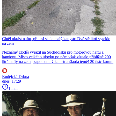
Chtěl ukrást naftu, přinesl si ale malý kanystr. Dvě stě litrů vyteklo
na zem
Neznámý zloděj vyrazil na Suchdolsku pro motorovou naftu z
kamionu. Místo velkého úlovku po něm však zůstalo přibližně 200
litrů nafty na zemi, zapomenutý kanistr a škoda téměř 20 tisíc korun.
Budějcká Drbna
dnes, 17:29
1 min