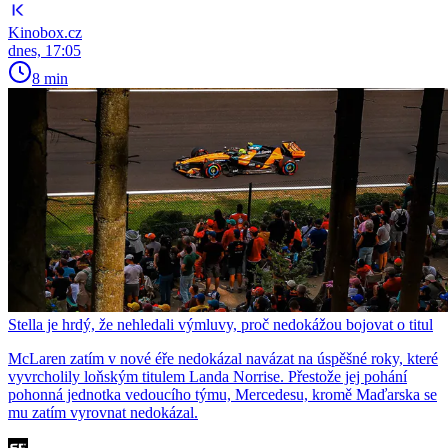
Kinobox.cz
dnes, 17:05
8 min
Stella je hrdý, že nehledali výmluvy, proč nedokážou bojovat o titul
McLaren zatím v nové éře nedokázal navázat na úspěšné roky, které
vyvrcholily loňským titulem Landa Norrise. Přestože jej pohání
pohonná jednotka vedoucího týmu, Mercedesu, kromě Maďarska se
mu zatím vyrovnat nedokázal.