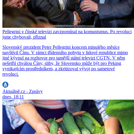
Pellegrini v čínské televizi zavzpomínal na komunismus. Po revoluci
jsme chybovali, přiznal
Slovenský prezident Peter Pellegrini koncem minulého měsíce
navštívil Čínu. V rámci třídenního pobytu v lidové republice mimo
jiné kývnul na rozhovor pro tamější státní televizi CGTN. V něm
nešetřil chválou Číny, sliby, že Slovensko může být pro Peking
vynikajícím prostředníkem, a zkritizoval vývoj po sametové
revoluci.
Aktuálně.cz - Zprávy
dnes, 18:11