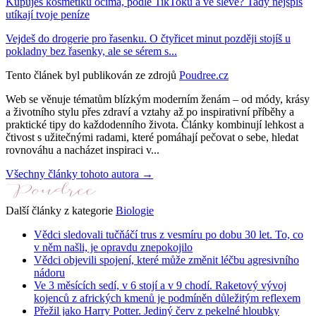
Kupuješ kosmetiku očima, podle TikToku a ve slevě? Tady nejspíš
utíkají tvoje peníze
Vejdeš do drogerie pro řasenku. O čtyřicet minut později stojíš u
pokladny bez řasenky, ale se sérem s...
Tento článek byl publikován ze zdrojů
Poudree.cz
Web se věnuje tématům blízkým moderním ženám – od módy, krásy
a životního stylu přes zdraví a vztahy až po inspirativní příběhy a
praktické tipy do každodenního života. Články kombinují lehkost a
čtivost s užitečnými radami, které pomáhají pečovat o sebe, hledat
rovnováhu a nacházet inspiraci v...
Všechny články tohoto autora →
Další články z kategorie
Biologie
Vědci sledovali tučňáčí trus z vesmíru po dobu 30 let. To, co
v něm našli, je opravdu znepokojilo
Vědci objevili spojení, které může změnit léčbu agresivního
nádoru
Ve 3 měsících sedí, v 6 stojí a v 9 chodí. Raketový vývoj
kojenců z afrických kmenů je podmíněn důležitým reflexem
Přežil jako Harry Potter. Jediný červ z pekelné hloubky