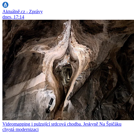
Aktuálně.cz - Zprávy
dnes, 17:14
Videomapping i pulzující srdcová chodba. Jeskyně Na Špičáku
chystá modernizaci