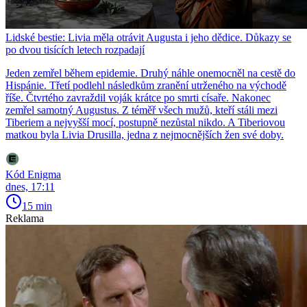
Lidské bestie: Livia měla otrávit Augusta i jeho dědice. Důkazy se
po dvou tisících letech rozpadají
Jeden zemřel během epidemie. Druhý náhle onemocněl na cestě do
Hispánie. Třetí podlehl následkům zranění utrženého na východě
říše. Čtvrtého zavraždil voják krátce po smrti císaře. Nakonec
zemřel samotný Augustus. Z téměř všech mužů, kteří stáli mezi
Tiberiem a nejvyšší mocí, postupně nezůstal nikdo. A Tiberiovou
matkou byla Livia Drusilla, jedna z nejmocnějších žen své doby.
Kód Enigma
dnes, 17:11
15 min
Reklama