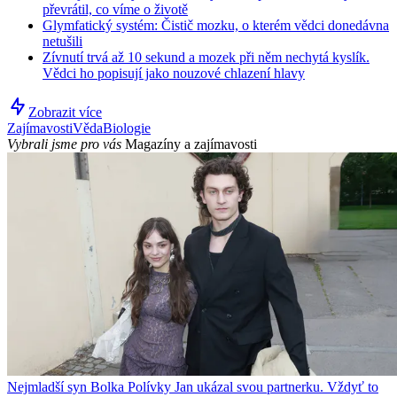
převrátil, co víme o životě
Glymfatický systém: Čistič mozku, o kterém vědci donedávna
netušili
Zívnutí trvá až 10 sekund a mozek při něm nechytá kyslík.
Vědci ho popisují jako nouzové chlazení hlavy
Zobrazit více
Zajímavosti
Věda
Biologie
Vybrali jsme pro vás
Magazíny a zajímavosti
Nejmladší syn Bolka Polívky Jan ukázal svou partnerku. Vždyť to