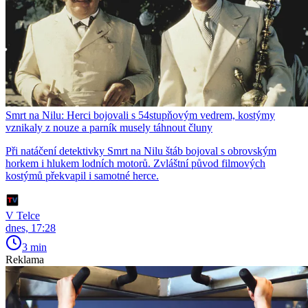
Smrt na Nilu: Herci bojovali s 54stupňovým vedrem, kostýmy
vznikaly z nouze a parník musely táhnout čluny
Při natáčení detektivky Smrt na Nilu štáb bojoval s obrovským
horkem i hlukem lodních motorů. Zvláštní původ filmových
kostýmů překvapil i samotné herce.
V Telce
dnes, 17:28
3 min
Reklama