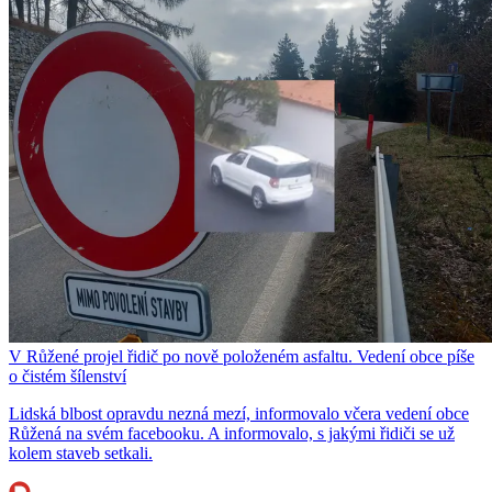
V Růžené projel řidič po nově položeném asfaltu. Vedení obce píše
o čistém šílenství
Lidská blbost opravdu nezná mezí, informovalo včera vedení obce
Růžená na svém facebooku. A informovalo, s jakými řidiči se už
kolem staveb setkali.