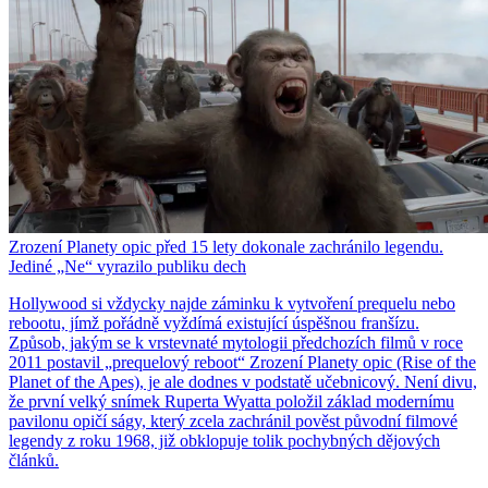
Zrození Planety opic před 15 lety dokonale zachránilo legendu.
Jediné „Ne“ vyrazilo publiku dech
Hollywood si vždycky najde záminku k vytvoření prequelu nebo
rebootu, jímž pořádně vyždímá existující úspěšnou franšízu.
Způsob, jakým se k vrstevnaté mytologii předchozích filmů v roce
2011 postavil „prequelový reboot“ Zrození Planety opic (Rise of the
Planet of the Apes), je ale dodnes v podstatě učebnicový. Není divu,
že první velký snímek Ruperta Wyatta položil základ modernímu
pavilonu opičí ságy, který zcela zachránil pověst původní filmové
legendy z roku 1968, již obklopuje tolik pochybných dějových
článků.