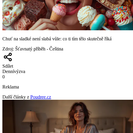
Chuť na sladké není slabá vůle: co ti tím tělo skutečně říká
Zdroj
:
Šťavnatý příběh - Čeština
Sdílet
Denní
výzva
0
Reklama
Další články z
Poudree.cz