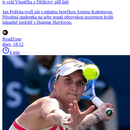
je celá Vlastička z Dědictví, píší lidé
Jan Polívka tvoří pár s mladou herečkou Anetou Kalertovou.
Půvabná studentka na sebe poutá obrovskou pozornost kvůli
nápadné podobě s Dagmar Havlovou.
ReadZone
dnes, 18:12
4 min