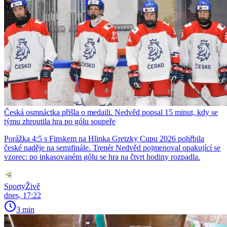
Česká osmnáctka přišla o medaili. Nedvěd popsal 15 minut, kdy se
týmu zhroutila hra po gólu soupeře
Porážka 4:5 s Finskem na Hlinka Gretzky Cupu 2026 pohřbila
české naděje na semifinále. Trenér Nedvěd pojmenoval opakující se
vzorec: po inkasovaném gólu se hra na čtvrt hodiny rozpadla.
SportyŽivě
dnes, 17:22
3 min