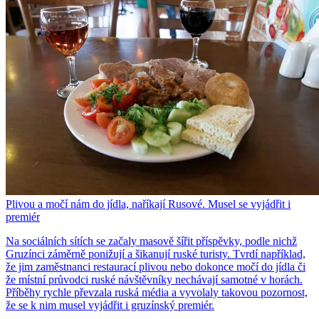
Plivou a močí nám do jídla, naříkají Rusové. Musel se vyjádřit i
premiér
Na sociálních sítích se začaly masově šířit příspěvky, podle nichž
Gruzínci záměrně ponižují a šikanují ruské turisty. Tvrdí například,
že jim zaměstnanci restaurací plivou nebo dokonce močí do jídla či
že místní průvodci ruské návštěvníky nechávají samotné v horách.
Příběhy rychle převzala ruská média a vyvolaly takovou pozornost,
že se k nim musel vyjádřit i gruzínský premiér.