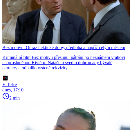
Bez motivu: Odraz hektické doby, předloha a napříč celým městem
Kriminální film Bez motivu přesunul pátrání po neznámém vrahovi
na prosluněnou Riviéru. Natáčení svedlo dohromady bývalé
partnery a odhalilo vzácné rekvizity.
V Telce
dnes, 17:10
2 min