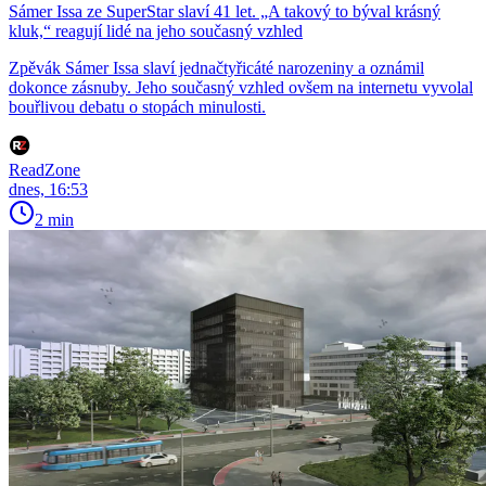
Sámer Issa ze SuperStar slaví 41 let. „A takový to býval krásný
kluk,“ reagují lidé na jeho současný vzhled
Zpěvák Sámer Issa slaví jednačtyřicáté narozeniny a oznámil
dokonce zásnuby. Jeho současný vzhled ovšem na internetu vyvolal
bouřlivou debatu o stopách minulosti.
ReadZone
dnes, 16:53
2 min