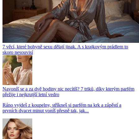
7 věcí, které bohyně sexu dělají jinak. A s krajkovým prádlem to
skoro nesouvisí
Navoníš se a za dvě hodiny nic necítíš? 7 triků, díky kterým parfém
přežije i nejkrutjší letní vedro
Ráno vyjdeš z koupelny, stříkneš si parfém na krk a zápěstí a
prvních dvacet minut voníš přesně tak, jak...