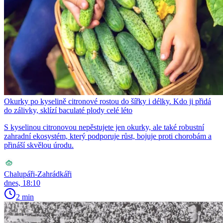
Okurky po kyselině citronové rostou do šířky i délky. Kdo ji přidá
do zálivky, sklízí baculaté plody celé léto
S kyselinou citronovou nepěstujete jen okurky, ale také robustní
zahradní ekosystém, který podporuje růst, bojuje proti chorobám a
přináší skvělou úrodu.
Chalupáři-Zahrádkáři
dnes, 18:10
2 min