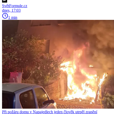
SvětFormule.cz
dnes, 17:03
1 min
Při požáru domu v Napajedlech jeden člověk utrpěl zranění