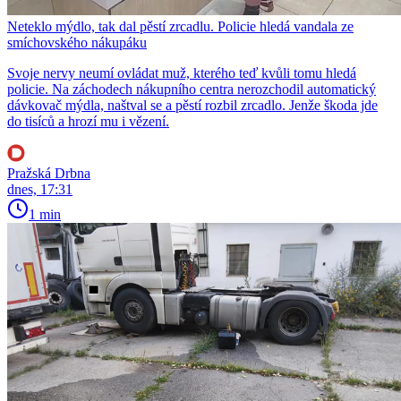
Neteklo mýdlo, tak dal pěstí zrcadlu. Policie hledá vandala ze
smíchovského nákupáku
Svoje nervy neumí ovládat muž, kterého teď kvůli tomu hledá
policie. Na záchodech nákupního centra nerozchodil automatický
dávkovač mýdla, naštval se a pěstí rozbil zrcadlo. Jenže škoda jde
do tisíců a hrozí mu i vězení.
Pražská Drbna
dnes, 17:31
1 min