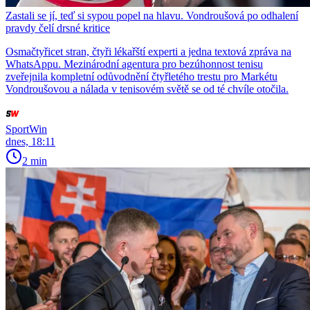
Zastali se jí, teď si sypou popel na hlavu. Vondroušová po odhalení
pravdy čelí drsné kritice
Osmačtyřicet stran, čtyři lékařští experti a jedna textová zpráva na
WhatsAppu. Mezinárodní agentura pro bezúhonnost tenisu
zveřejnila kompletní odůvodnění čtyřletého trestu pro Markétu
Vondroušovou a nálada v tenisovém světě se od té chvíle otočila.
SportWin
dnes, 18:11
2 min