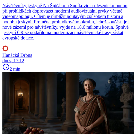
Návštěvníky jeskyně Na Špičáku u Supíkovic na Jesenicku budou
při prohlídkách doprovázet moderní audiovizuální prvky včetně
videomappingu. Cílem je přiblížit poutavým způsobem historii a
podobu jeskyní. Proměna prohlídkového okruhu, jehož součástí je i
nové zázemí pro návštěvníky, vyjde na 18,6 milionu korun. Správě
jeskyní ČR se podařilo na modernizaci návštěvnické trasy získat
evropské dotace.
Hanácká Drbna
dnes, 17:12
2 min