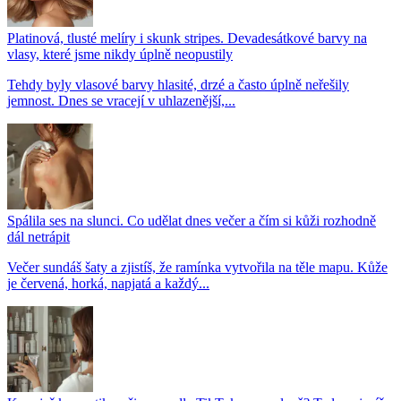
Platinová, tlusté melíry i skunk stripes. Devadesátkové barvy na
vlasy, které jsme nikdy úplně neopustily
Tehdy byly vlasové barvy hlasité, drzé a často úplně neřešily
jemnost. Dnes se vracejí v uhlazenější,...
Spálila ses na slunci. Co udělat dnes večer a čím si kůži rozhodně
dál netrápit
Večer sundáš šaty a zjistíš, že ramínka vytvořila na těle mapu. Kůže
je červená, horká, napjatá a každý...