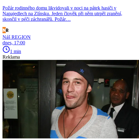
Požár rodinného domu likvidovali v noci na pátek hasiči v
Napajedlech na Zlínsku. Jeden člověk při něm utrpěl zranění,
skončil v péči záchranářů. Požár…
Náš REGION
dnes, 17:00
1 min
Reklama