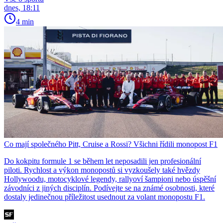
dnes, 18:11
4 min
Co mají společného Pitt, Cruise a Rossi? Všichni řídili monopost F1
Do kokpitu formule 1 se během let neposadili jen profesionální
piloti. Rychlost a výkon monopostů si vyzkoušely také hvězdy
Hollywoodu, motocyklové legendy, rallyoví šampioni nebo úspěšní
závodníci z jiných disciplín. Podívejte se na známé osobnosti, které
dostaly jedinečnou příležitost usednout za volant monopostu F1.