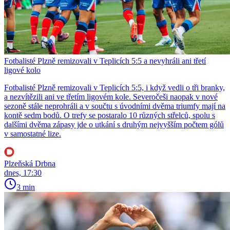
Fotbalisté Plzně remizovali v Teplicích 5:5 a nevyhráli ani třetí
ligové kolo
Fotbalisté Plzně remizovali v Teplicích 5:5, i když vedli o tři branky,
a nezvítězili ani ve třetím ligovém kole. Severočeši naopak v nové
sezoně stále neprohráli a v součtu s úvodními dvěma triumfy mají na
kontě sedm bodů. O trefy se postaralo 10 různých střelců, spolu s
dalšími dvěma zápasy jde o utkání s druhým nejvyšším počtem gólů
v samostatné lize.
Plzeňská Drbna
dnes, 17:30
3 min