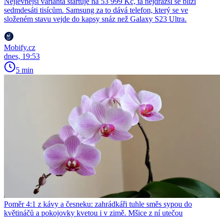
Nejlevnější varianta startuje na 53 999 Kč, ta nejdražší se blíží
sedmdesáti tisícům. Samsung za to dává telefon, který se ve
složeném stavu vejde do kapsy snáz než Galaxy S23 Ultra.
Mobify.cz
dnes, 19:53
5 min
Poměr 4:1 z kávy a česneku: zahrádkáři tuhle směs sypou do
květináčů a pokojovky kvetou i v zimě. Mšice z ní utečou