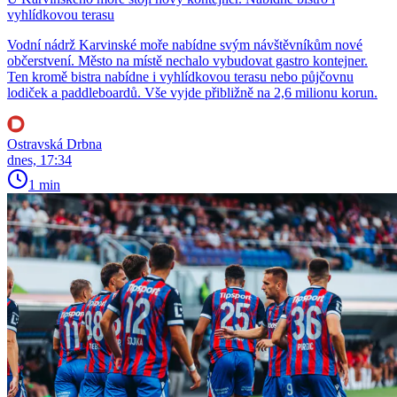
vyhlídkovou terasu
Vodní nádrž Karvinské moře nabídne svým návštěvníkům nové
občerstvení. Město na místě nechalo vybudovat gastro kontejner.
Ten kromě bistra nabídne i vyhlídkovou terasu nebo půjčovnu
lodiček a paddleboardů. Vše vyjde přibližně na 2,6 milionu korun.
Ostravská Drbna
dnes, 17:34
1 min