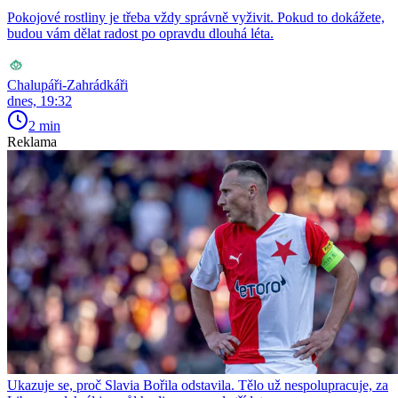
Pokojové rostliny je třeba vždy správně vyživit. Pokud to dokážete,
budou vám dělat radost po opravdu dlouhá léta.
Chalupáři-Zahrádkáři
dnes, 19:32
2 min
Reklama
Ukazuje se, proč Slavia Bořila odstavila. Tělo už nespolupracuje, za