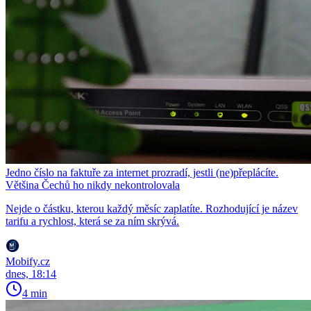
Jedno číslo na faktuře za internet prozradí, jestli (ne)přeplácíte.
Většina Čechů ho nikdy nekontrolovala
Nejde o částku, kterou každý měsíc zaplatíte. Rozhodující je název
tarifu a rychlost, která se za ním skrývá.
Mobify.cz
dnes, 18:14
4 min