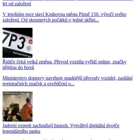
let od založení
V letošním roce slaví Knihovna města Plzně 150. výročí svého
založení. Od skromných počátků v jedné skříni...
Řidiče čeká velká změna. Převod vozidla vyřídí online, značky
přijdou do boxů
Ministerstvo dopravy navrhuje snadnější převody vozidel, zasílání
registračních značek a osvědčení o...
Jaderní experti zachraňují historii. Vytvářejí digitální dvojče
legendárního tanku