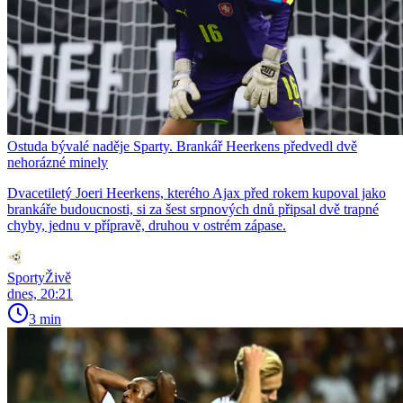
Ostuda bývalé naděje Sparty. Brankář Heerkens předvedl dvě
nehorázné minely
Dvacetiletý Joeri Heerkens, kterého Ajax před rokem kupoval jako
brankáře budoucnosti, si za šest srpnových dnů připsal dvě trapné
chyby, jednu v přípravě, druhou v ostrém zápase.
SportyŽivě
dnes, 20:21
3 min