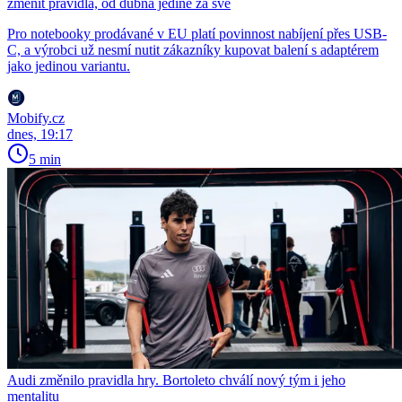
změnit pravidla, od dubna jedině za své
Pro notebooky prodávané v EU platí povinnost nabíjení přes USB-
C, a výrobci už nesmí nutit zákazníky kupovat balení s adaptérem
jako jedinou variantu.
Mobify.cz
dnes, 19:17
5 min
Audi změnilo pravidla hry. Bortoleto chválí nový tým i jeho
mentalitu