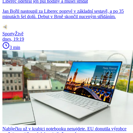
Liberec odehrál jen půl hodiny a musel střídat
Jan Bořil nastoupil za Liberec poprvé v základní sestavě, a po 35
minutách šel dolů. Debut v Brně skončil nuceným střídáním.
SportyŽivě
dnes, 19:19
3 min
Nabíječku už v krabici notebooku nenajdete. EU donutila výrobce