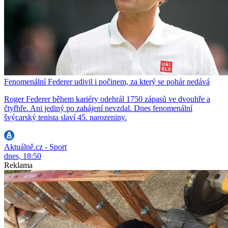
Fenomenální Federer udivil i počinem, za který se pohár nedává
Roger Federer během kariéry odehrál 1750 zápasů ve dvouhře a
čtyřhře. Ani jediný po zahájení nevzdal. Dnes fenomenální
švýcarský tenista slaví 45. narozeniny.
Aktuálně.cz - Sport
dnes, 18:50
Reklama