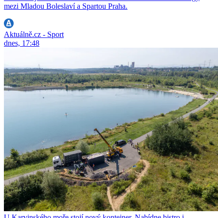
mezi Mladou Boleslaví a Spartou Praha.
Aktuálně.cz - Sport
dnes, 17:48
U Karvinského moře stojí nový kontejner. Nabídne bistro i