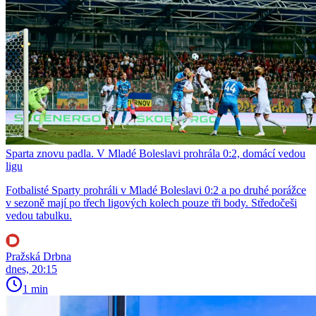
Sparta znovu padla. V Mladé Boleslavi prohrála 0:2, domácí vedou
ligu
Fotbalisté Sparty prohráli v Mladé Boleslavi 0:2 a po druhé porážce
v sezoně mají po třech ligových kolech pouze tři body. Středočeši
vedou tabulku.
Pražská Drbna
dnes, 20:15
1 min