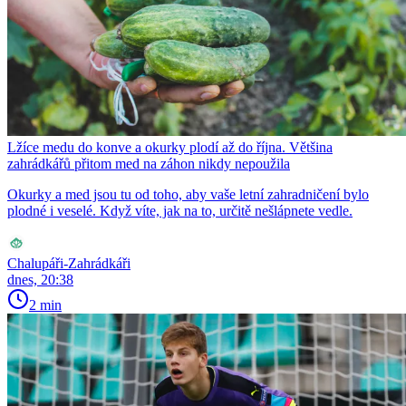
Lžíce medu do konve a okurky plodí až do října. Většina
zahrádkářů přitom med na záhon nikdy nepoužila
Okurky a med jsou tu od toho, aby vaše letní zahradničení bylo
plodné i veselé. Když víte, jak na to, určitě nešlápnete vedle.
Chalupáři-Zahrádkáři
dnes, 20:38
2 min