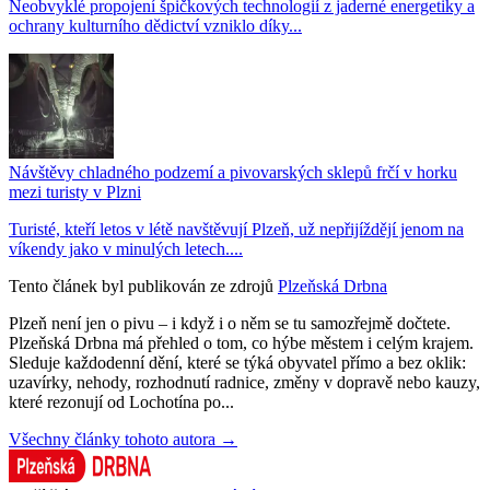
Neobvyklé propojení špičkových technologií z jaderné energetiky a
ochrany kulturního dědictví vzniklo díky...
Návštěvy chladného podzemí a pivovarských sklepů frčí v horku
mezi turisty v Plzni
Turisté, kteří letos v létě navštěvují Plzeň, už nepřijíždějí jenom na
víkendy jako v minulých letech....
Tento článek byl publikován ze zdrojů
Plzeňská Drbna
Plzeň není jen o pivu – i když i o něm se tu samozřejmě dočtete.
Plzeňská Drbna má přehled o tom, co hýbe městem i celým krajem.
Sleduje každodenní dění, které se týká obyvatel přímo a bez oklik:
uzavírky, nehody, rozhodnutí radnice, změny v dopravě nebo kauzy,
které rezonují od Lochotína po...
Všechny články tohoto autora →