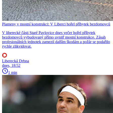
Plameny v mostní konstrukci: V Liberci hořel příbytek bezdomovců
V liberecké části Staré Pavlovice dnes večer hořel příbytek
bezdomovců vybudovaný přímo uvnitř mostní konstrukce. Zásah
profesionálních jednotek zamezil dalším škodám a požár se podařilo
rychle zlikvidovat.
Liberecká Drbna
dnes, 18:52
1 min