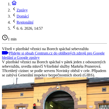
Zprávy
Domácí
Regionální
6. 6. 2026, 14:57
1 min
Vězeň v plzeňské věznici na Borech spáchal sebevraždu
Přidejte si obsah Centrum.cz do oblíbených zdrojů pro Google
hledání a Google zprávy
V plzeňské věznici na Borech spáchal v pátek jeden z odsouzených
sebevraždu, uvedla mluvčí Vězeňské služby Markéta Prunerová.
Třicetiletý cizinec se podle serveru Novinky oběsil v cele. Případem
se zabývá Generální inspekce bezpečnostních sborů (GIBS).