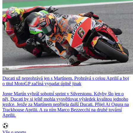
Ducati už neprohrává jen s Martínem. Prohrává s celou Aprilií a boj
o titul MotoGP začíná vypadat úplně jinak
Jorge Martín vyhrál sobotní sprint v Silverstonu. Kdyby šlo jen o
něj, Ducati by si ještě mohla vysvětlovat výsledek kvalitou jednoho
jezdce. Jenže za Martínem nepřijela další Ducati. Přijel Ai Ogura na
Trackhouse Aprilii. A za ním Marco Bezzecchi na druhé tovární
Aprilii.
Vše o sportu