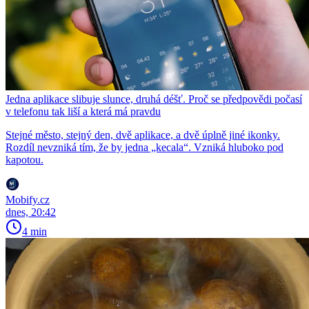
Jedna aplikace slibuje slunce, druhá déšť. Proč se předpovědi počasí
v telefonu tak liší a která má pravdu
Stejné město, stejný den, dvě aplikace, a dvě úplně jiné ikonky.
Rozdíl nevzniká tím, že by jedna „kecala“. Vzniká hluboko pod
kapotou.
Mobify.cz
dnes, 20:42
4 min