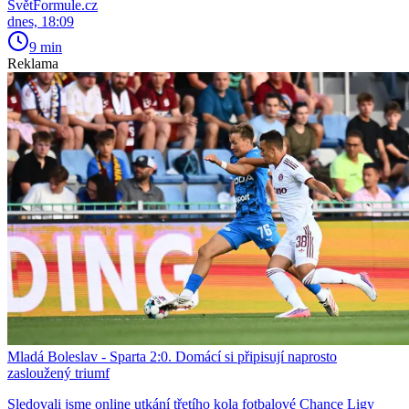
SvětFormule.cz
dnes, 18:09
9 min
Reklama
Mladá Boleslav - Sparta 2:0. Domácí si připisují naprosto
zasloužený triumf
Sledovali jsme online utkání třetího kola fotbalové Chance Ligy