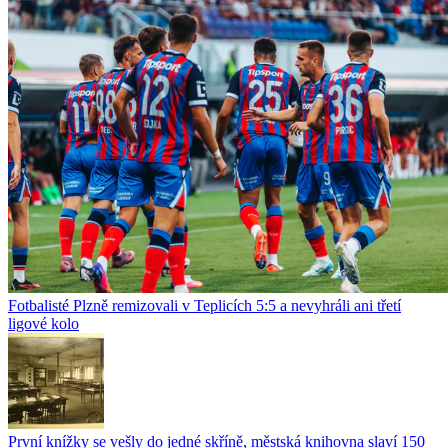
Fotbalisté Plzně remizovali v Teplicích 5:5 a nevyhráli ani třetí
ligové kolo
První knížky se vešly do jedné skříně, městská knihovna slaví 150