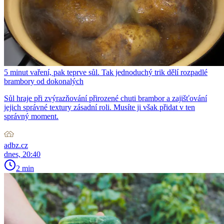
5 minut vaření, pak teprve sůl. Tak jednoduchý trik dělí rozpadlé
brambory od dokonalých
Sůl hraje při zvýrazňování přirozené chuti brambor a zajišťování
jejich správné textury zásadní roli. Musíte ji však přidat v ten
správný moment.
adbz.cz
dnes, 20:40
2 min