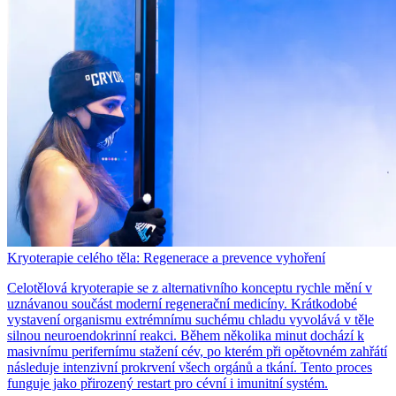
Kryoterapie celého těla: Regenerace a prevence vyhoření
Celotělová kryoterapie se z alternativního konceptu rychle mění v
uznávanou součást moderní regenerační medicíny. Krátkodobé
vystavení organismu extrémnímu suchému chladu vyvolává v těle
silnou neuroendokrinní reakci. Během několika minut dochází k
masivnímu perifernímu stažení cév, po kterém při opětovném zahřátí
následuje intenzivní prokrvení všech orgánů a tkání. Tento proces
funguje jako přirozený restart pro cévní i imunitní systém.