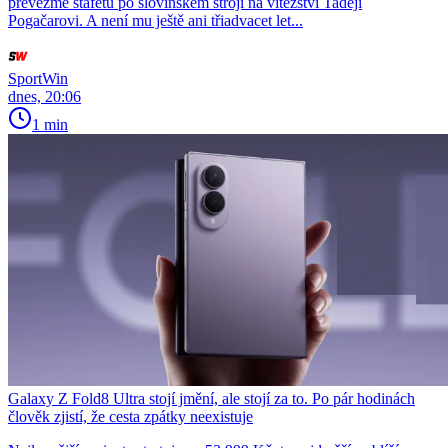
převezme štafetu po slovinském stroji na vítězství Tadeji
Pogačarovi. A není mu ještě ani třiadvacet let...
SportWin
dnes, 20:06
1 min
Galaxy Z Fold8 Ultra stojí jmění, ale stojí za to. Po pár hodinách
člověk zjistí, že cesta zpátky neexistuje