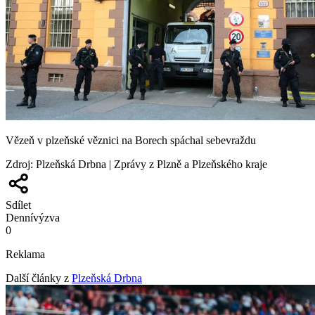
Vězeň v plzeňské věznici na Borech spáchal sebevraždu
Zdroj
:
Plzeňská Drbna | Zprávy z Plzně a Plzeňského kraje
Sdílet
Denní
výzva
0
Reklama
Další články z
Plzeňská Drbna