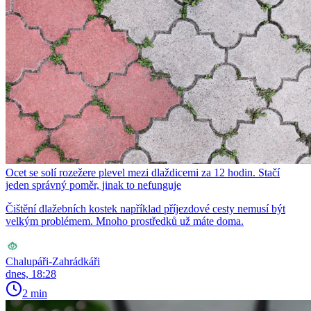
Ocet se solí rozežere plevel mezi dlaždicemi za 12 hodin. Stačí
jeden správný poměr, jinak to nefunguje
Čištění dlažebních kostek například příjezdové cesty nemusí být
velkým problémem. Mnoho prostředků už máte doma.
Chalupáři-Zahrádkáři
dnes, 18:28
2 min