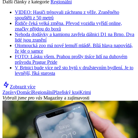
Další články z kategorie
Regionální
VIDEO: Hasiči trénovali záchranu z věže. Zraněného
spouštěli z 50 metrů
Řidiče čeká velká změna. Převod vozidla vyřídí online,
značky přijdou do boxů
Nehoda dodávky a kamionu zavřela dálnici D1 na Brno. Dva
lidé jsou zranění
Olomoucká zoo má nové lemuří mládě. Bílá hlava napovídá,
že jde o samce
FOTO: Lásku všem. Prahou prošly tisíce lidí na duhovém
průvodu Prague Pride
V Brtnici bude více než sto bytů v družstevním bydlení. Je to
levnější, říká starosta
Zobrazit více
Zprávy
Domácí
Regionální
Plzeňský kraj
Krimi
Vybrali jsme pro vás
Magazíny a zajímavosti