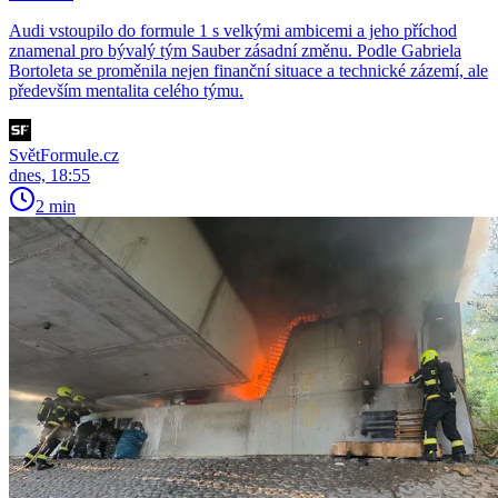
Audi vstoupilo do formule 1 s velkými ambicemi a jeho příchod
znamenal pro bývalý tým Sauber zásadní změnu. Podle Gabriela
Bortoleta se proměnila nejen finanční situace a technické zázemí, ale
především mentalita celého týmu.
SvětFormule.cz
dnes, 18:55
2 min