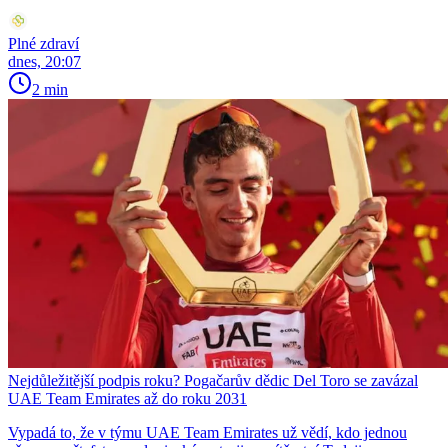
Plné zdraví
dnes, 20:07
2 min
Nejdůležitější podpis roku? Pogačarův dědic Del Toro se zavázal
UAE Team Emirates až do roku 2031
Vypadá to, že v týmu UAE Team Emirates už vědí, kdo jednou