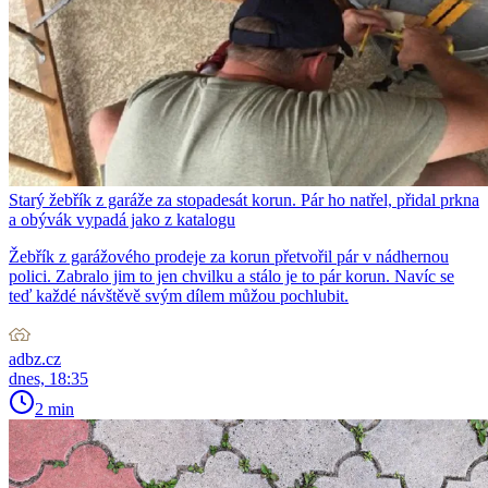
Starý žebřík z garáže za stopadesát korun. Pár ho natřel, přidal prkna
a obývák vypadá jako z katalogu
Žebřík z garážového prodeje za korun přetvořil pár v nádhernou
polici. Zabralo jim to jen chvilku a stálo je to pár korun. Navíc se
teď každé návštěvě svým dílem můžou pochlubit.
adbz.cz
dnes, 18:35
2 min