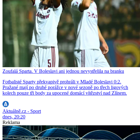
Zoufalá Sparta. V Boleslavi ani jednou nevystřelila na branku
Fotbalisté Sparty překvapivě prohráli v Mladé Boleslavi 0:2.
Pražané mají po druhé porážce v nové sezoně po třech ligových
kolech pouze tři body za upocené domácí vítězství nad Zlínem.
Aktuálně.cz - Sport
dnes, 20:20
Reklama