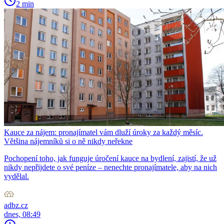
2 min
Kauce za nájem: pronajímatel vám dluží úroky za každý měsíc.
Většina nájemníků si o ně nikdy neřekne
Pochopení toho, jak funguje úročení kauce na bydlení, zajistí, že už
nikdy nepřijdete o své peníze – nenechte pronajímatele, aby na nich
vydělal.
adbz.cz
dnes, 08:49