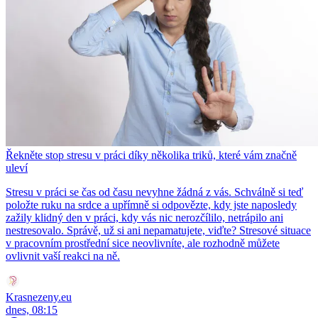
Řekněte stop stresu v práci díky několika triků, které vám značně
uleví
Stresu v práci se čas od času nevyhne žádná z vás. Schválně si teď
položte ruku na srdce a upřímně si odpovězte, kdy jste naposledy
zažily klidný den v práci, kdy vás nic nerozčílilo, netrápilo ani
nestresovalo. Správě, už si ani nepamatujete, viďte? Stresové situace
v pracovním prostřední sice neovlivníte, ale rozhodně můžete
ovlivnit vaší reakci na ně.
Krasnezeny.eu
dnes, 08:15