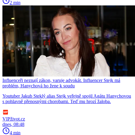
2 min
Influenceři neznají zákon, varuje advokát. Influencer Stejk má
problém, Hanychová ho žene k soudu
Youtuber Jakub Steklý alias Stejk veřejně spojil Agátu Hanychovou
s pohlavně přenosnými chorobami. Teď mu hrozí žaloba.
VIPživot.cz
dnes, 08:48
4 min