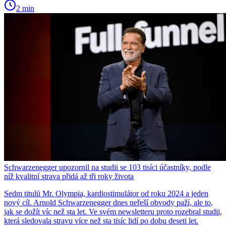
2 min
Schwarzenegger upozornil na studii se 103 tisíci účastníky, podle
níž kvalitní strava přidá až tři roky života
Sedm titulů Mr. Olympia, kardiostimulátor od roku 2024 a jeden
nový cíl. Arnold Schwarzenegger dnes neřeší obvody paží, ale to,
jak se dožít víc než sta let. Ve svém newsletteru proto rozebral studii,
která sledovala stravu více než sta tisíc lidí po dobu deseti let.