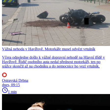
Vážná nehoda v Havířově. Motorkáře musel odvézt vrtulník
Včera odpoledne došlo k vážné dopravní nehodě na Hlavní třídě v
Havířově. Řidič osobního auta nedal přednost motorkáři, ten po
srážce skončil až na chodníku a do nemocnice ho vezl vrtulník.
Ostravská Drbna
dnes, 09:15
1 min