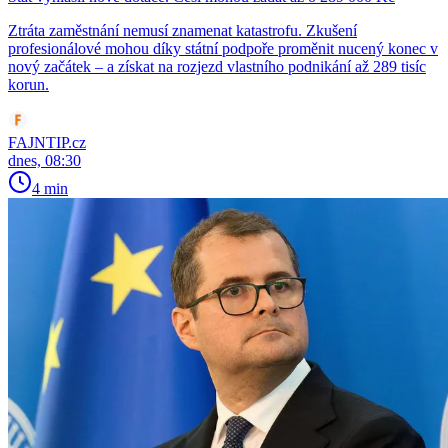
Ztráta zaměstnání nemusí znamenat katastrofu. Zkušení
profesionálové mohou díky státní podpoře proměnit nucený konec v
nový začátek – a získat na rozjezd vlastního podnikání až 289 tisíc
korun.
FAJNTIP.cz
dnes, 08:30
4 min