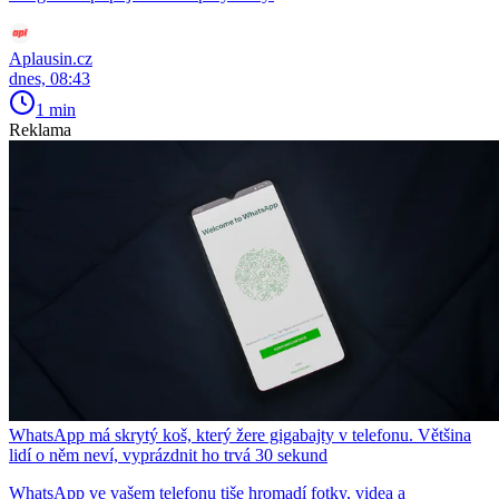
Aplausin.cz
dnes, 08:43
1 min
Reklama
WhatsApp má skrytý koš, který žere gigabajty v telefonu. Většina
lidí o něm neví, vyprázdnit ho trvá 30 sekund
WhatsApp ve vašem telefonu tiše hromadí fotky, videa a