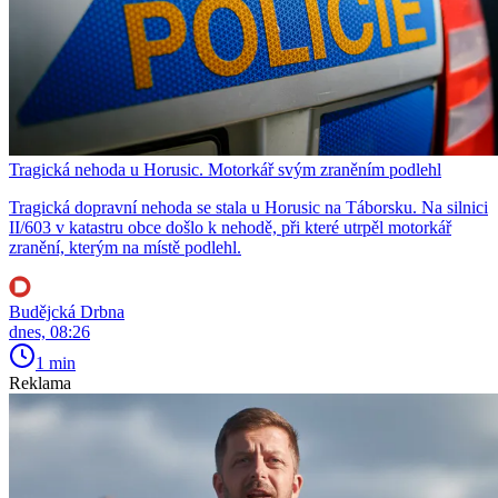
Tragická nehoda u Horusic. Motorkář svým zraněním podlehl
Tragická dopravní nehoda se stala u Horusic na Táborsku. Na silnici
II/603 v katastru obce došlo k nehodě, při které utrpěl motorkář
zranění, kterým na místě podlehl.
Budějcká Drbna
dnes, 08:26
1 min
Reklama