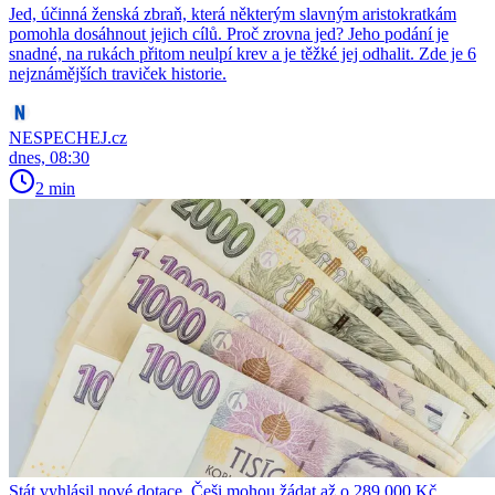
Jed, účinná ženská zbraň, která některým slavným aristokratkám
pomohla dosáhnout jejich cílů. Proč zrovna jed? Jeho podání je
snadné, na rukách přitom neulpí krev a je těžké jej odhalit. Zde je 6
nejznámějších traviček historie.
NESPECHEJ.cz
dnes, 08:30
2 min
Stát vyhlásil nové dotace. Češi mohou žádat až o 289 000 Kč