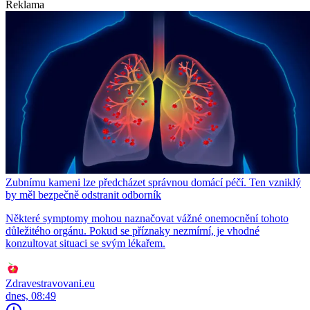
Reklama
Zubnímu kameni lze předcházet správnou domácí péčí. Ten vzniklý
by měl bezpečně odstranit odborník
Některé symptomy mohou naznačovat vážné onemocnění tohoto
důležitého orgánu. Pokud se příznaky nezmírní, je vhodné
konzultovat situaci se svým lékařem.
Zdravestravovani.eu
dnes, 08:49