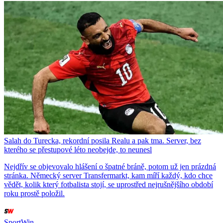
Salah do Turecka, rekordní posila Realu a pak tma. Server, bez
kterého se přestupové léto neobejde, to neunesl
Nejdřív se objevovalo hlášení o špatné bráně, potom už jen prázdná
stránka. Německý server Transfermarkt, kam míří každý, kdo chce
vědět, kolik který fotbalista stojí, se uprostřed nejrušnějšího období
roku prostě položil.
SportWin