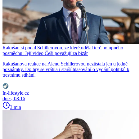
Rakušan si podal Schillerovou, ze které udělal terč potupného
posměchu: Její video Češi považují za bizár
Rakušanova reakce na Alenu Schillerovou nezůstala jen u jedné
poznámky. Do hry se vrátila i starší hlasování o vydání politiků k
trestnímu stíhání.
In-lifestyle.cz
dnes, 08:16
3 min