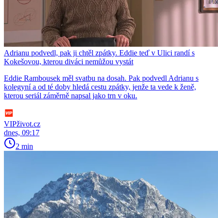
Adrianu podvedl, pak ji chtěl zpátky. Eddie teď v Ulici randí s
Kokešovou, kterou diváci nemůžou vystát
Eddie Rambousek měl svatbu na dosah. Pak podvedl Adrianu s
kolegyní a od té doby hledá cestu zpátky, jenže ta vede k ženě,
kterou seriál záměrně napsal jako trn v oku.
VIPživot.cz
dnes, 09:17
2 min