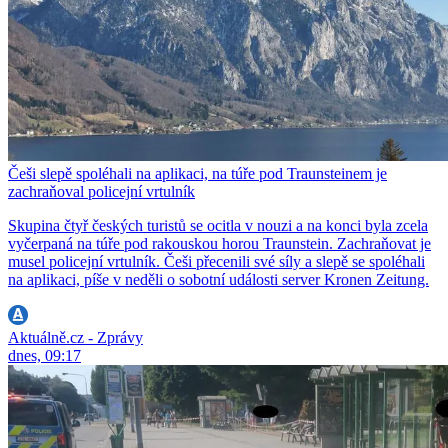
Češi slepě spoléhali na aplikaci, na túře pod Traunsteinem je
zachraňoval policejní vrtulník
Skupina čtyř českých turistů se ocitla v nouzi a na konci byla zcela
vyčerpaná na túře pod rakouskou horou Traunstein. Zachraňovat je
musel policejní vrtulník. Češi přecenili své síly a slepě se spoléhali
na aplikaci, píše v neděli o sobotní události server Kronen Zeitung.
Aktuálně.cz - Zprávy
dnes, 09:17