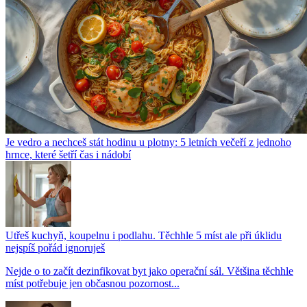
Je vedro a nechceš stát hodinu u plotny: 5 letních večeří z jednoho
hrnce, které šetří čas i nádobí
Utřeš kuchyň, koupelnu i podlahu. Těchhle 5 míst ale při úklidu
nejspíš pořád ignoruješ
Nejde o to začít dezinfikovat byt jako operační sál. Většina těchhle
míst potřebuje jen občasnou pozornost...