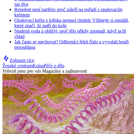
raz dva
Repelent není parfém: proč záleží na pořadí s opalovacím
krémem
Opalovací krém z loňska nemusí chránit: Všímejte si signálů,
které značí, že patří do koše
Studená voda a obličej: proč tělo někdy zpomalí, když ucítí
chlad
Jak často se sprchovat? Odborníci řekli číslo a vyvolali bouři
nesouhlasu
Zobrazit více
Ženské centrum
Krása
Péče o tělo
Vybrali jsme pro vás
Magazíny a zajímavosti