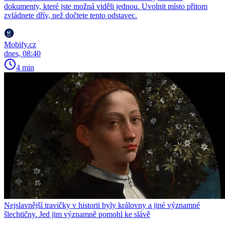
dokumenty, které jste možná viděli jednou. Uvolnit místo přitom
zvládnete dřív, než dočtete tento odstavec.
Mobify.cz
dnes, 08:40
4 min
Nejslavnější travičky v historii byly královny a jiné významné
šlechtičny. Jed jim významně pomohl ke slávě