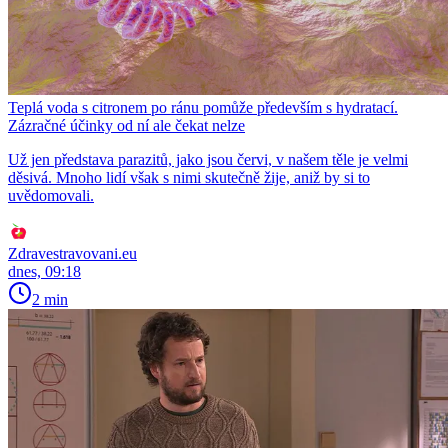
Teplá voda s citronem po ránu pomůže především s hydratací.
Zázračné účinky od ní ale čekat nelze
Už jen představa parazitů, jako jsou červi, v našem těle je velmi
děsivá. Mnoho lidí však s nimi skutečně žije, aniž by si to
uvědomovali.
Zdravestravovani.eu
dnes, 09:18
2 min