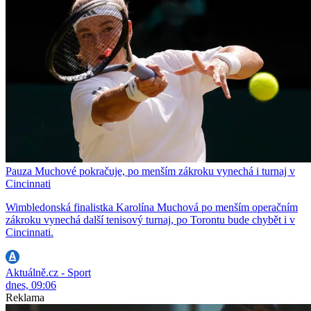
Pauza Muchové pokračuje, po menším zákroku vynechá i turnaj v
Cincinnati
Wimbledonská finalistka Karolína Muchová po menším operačním
zákroku vynechá další tenisový turnaj, po Torontu bude chybět i v
Cincinnati.
Aktuálně.cz - Sport
dnes, 09:06
Reklama