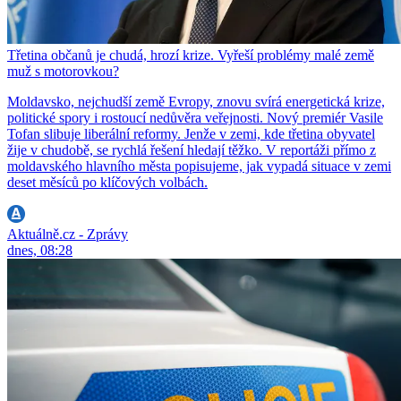
Třetina občanů je chudá, hrozí krize. Vyřeší problémy malé země
muž s motorovkou?
Moldavsko, nejchudší země Evropy, znovu svírá energetická krize,
politické spory i rostoucí nedůvěra veřejnosti. Nový premiér Vasile
Tofan slibuje liberální reformy. Jenže v zemi, kde třetina obyvatel
žije v chudobě, se rychlá řešení hledají těžko. V reportáži přímo z
moldavského hlavního města popisujeme, jak vypadá situace v zemi
deset měsíců po klíčových volbách.
Aktuálně.cz - Zprávy
dnes, 08:28