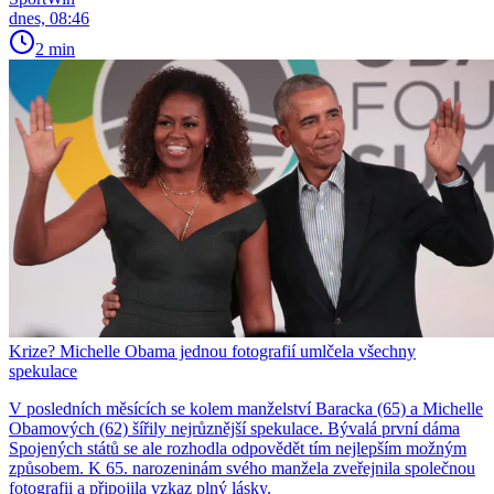
dnes, 08:46
2 min
Krize? Michelle Obama jednou fotografií umlčela všechny
spekulace
V posledních měsících se kolem manželství Baracka (65) a Michelle
Obamových (62) šířily nejrůznější spekulace. Bývalá první dáma
Spojených států se ale rozhodla odpovědět tím nejlepším možným
způsobem. K 65. narozeninám svého manžela zveřejnila společnou
fotografii a připojila vzkaz plný lásky.