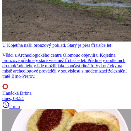
U Kojetína našli bronzový poklad. Starý je přes tři tisíce let
Vědci z Archeologického centra Olomouc objevili u Kojetína
bronzové předměty staré více než tři tisíce let. Předměty podle nich
do mokřadu tehdy lidé uložili jako součást rituálů. Vykopávky na
místě archeologové provádějí v souvislosti s modernizací železniční
tratě Brno-Přerov.
Hanácká Drbna
dnes, 08:54
2 min