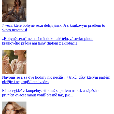
7 věcí, které bohyně sexu dělají jinak. A s krajkovým prádlem to
skoro nesouvisí
„Bohyně sexu“ nemusí mít dokonalé tělo, zásuvku plnou
krajkového prádla ani tajný diplom z akrobacie....
Navoníš se a za dvě hodiny nic necítíš? 7 triků, díky kterým parfém
přežije i nejkrutjší letní vedro
Ráno vyjdeš z koupelny, stříkneš si parfém na krk a zápěstí a
prvních dvacet minut voníš přesně tak, jak...