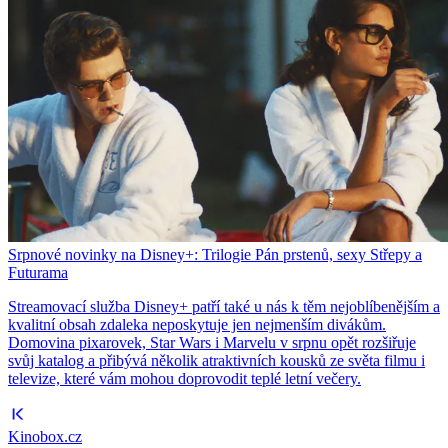
Srpnové novinky na Disney+: Trilogie Pán prstenů, sexy Střepy a
Futurama
Streamovací služba Disney+ patří také u nás k těm nejoblíbenějším a
kvalitní obsah zdaleka neposkytuje jen nejmenším divákům.
Domovina pixarovek, Star Wars i Marvelu v srpnu opět rozšiřuje
svůj katalog a přibývá několik atraktivních kousků ze světa filmu i
televize, které vám mohou doprovodit teplé letní večery.
Kinobox.cz