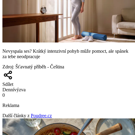
Nevyspala ses? Krátký intenzivní pohyb může pomoct, ale spánek
za tebe neodpracuje
Zdroj
:
Šťavnatý příběh - Čeština
Sdílet
Denní
výzva
0
Reklama
Další články z
Poudree.cz