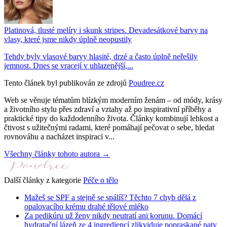
Platinová, tlusté melíry i skunk stripes. Devadesátkové barvy na
vlasy, které jsme nikdy úplně neopustily
Tehdy byly vlasové barvy hlasité, drzé a často úplně neřešily
jemnost. Dnes se vracejí v uhlazenější,...
Tento článek byl publikován ze zdrojů
Poudree.cz
Web se věnuje tématům blízkým moderním ženám – od módy, krásy
a životního stylu přes zdraví a vztahy až po inspirativní příběhy a
praktické tipy do každodenního života. Články kombinují lehkost a
čtivost s užitečnými radami, které pomáhají pečovat o sebe, hledat
rovnováhu a nacházet inspiraci v...
Všechny články tohoto autora →
Další články z kategorie
Péče o tělo
Mažeš se SPF a stejně se spálíš? Těchto 7 chyb dělá z
opalovacího krému drahé tělové mléko
Za pedikúru už ženy nikdy neutratí ani korunu. Domácí
hydratační lázeň ze 4 ingrediencí zlikviduje popraskané paty