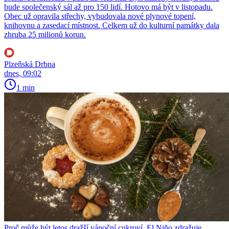
bude společenský sál až pro 150 lidí. Hotovo má být v listopadu.
Obec už opravila střechy, vybudovala nové plynové topení,
knihovnu a zasedací místnost. Celkem už do kulturní památky dala
zhruba 25 milionů korun.
Plzeňská Drbna
dnes, 09:02
1 min
Proč může být letos dražší vánoční cukroví. El Niño zdražuje