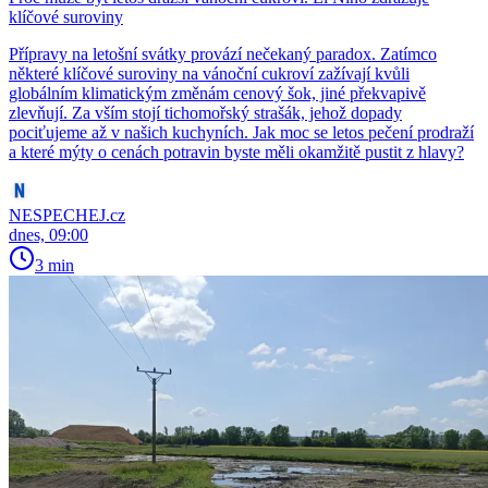
klíčové suroviny
Přípravy na letošní svátky provází nečekaný paradox. Zatímco
některé klíčové suroviny na vánoční cukroví zažívají kvůli
globálním klimatickým změnám cenový šok, jiné překvapivě
zlevňují. Za vším stojí tichomořský strašák, jehož dopady
pociťujeme až v našich kuchyních. Jak moc se letos pečení prodraží
a které mýty o cenách potravin byste měli okamžitě pustit z hlavy?
NESPECHEJ.cz
dnes, 09:00
3 min