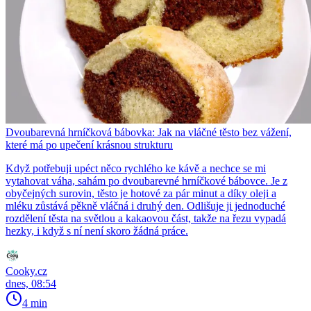
Dvoubarevná hrníčková bábovka: Jak na vláčné těsto bez vážení,
které má po upečení krásnou strukturu
Když potřebuji upéct něco rychlého ke kávě a nechce se mi
vytahovat váha, sahám po dvoubarevné hrníčkové bábovce. Je z
obyčejných surovin, těsto je hotové za pár minut a díky oleji a
mléku zůstává pěkně vláčná i druhý den. Odlišuje ji jednoduché
rozdělení těsta na světlou a kakaovou část, takže na řezu vypadá
hezky, i když s ní není skoro žádná práce.
Cooky.cz
dnes, 08:54
4 min