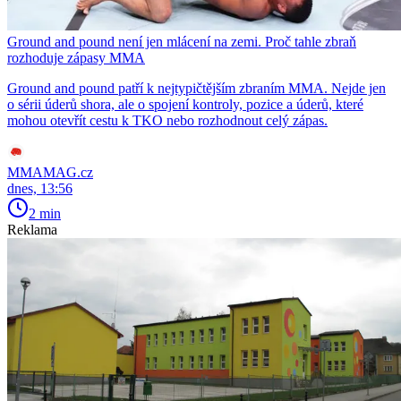
Ground and pound není jen mlácení na zemi. Proč tahle zbraň
rozhoduje zápasy MMA
Ground and pound patří k nejtypičtějším zbraním MMA. Nejde jen
o sérii úderů shora, ale o spojení kontroly, pozice a úderů, které
mohou otevřít cestu k TKO nebo rozhodnout celý zápas.
MMAMAG.cz
dnes, 13:56
2 min
Reklama