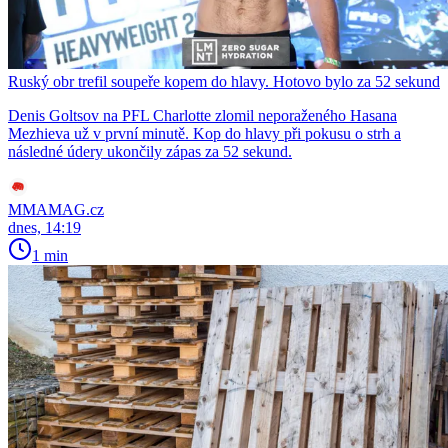
Ruský obr trefil soupeře kopem do hlavy. Hotovo bylo za 52 sekund
Denis Goltsov na PFL Charlotte zlomil neporaženého Hasana
Mezhieva už v první minutě. Kop do hlavy při pokusu o strh a
následné údery ukončily zápas za 52 sekund.
MMAMAG.cz
dnes, 14:19
1 min