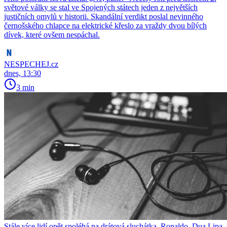
světové války se stal ve Spojených státech jeden z největších
justičních omylů v historii. Skandální verdikt poslal nevinného
černošského chlapce na elektrické křeslo za vraždy dvou bílých
dívek, které ovšem nespáchal.
NESPECHEJ.cz
dnes, 13:30
3 min
Stále více lidí opět spoléhá na drátová sluchátka, Ronaldo, Dua Lipa