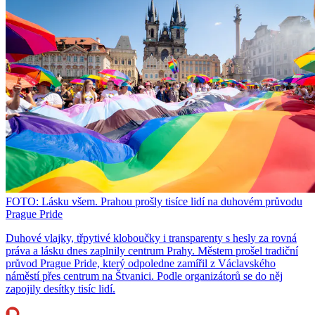
FOTO: Lásku všem. Prahou prošly tisíce lidí na duhovém průvodu
Prague Pride
Duhové vlajky, třpytivé kloboučky i transparenty s hesly za rovná
práva a lásku dnes zaplnily centrum Prahy. Městem prošel tradiční
průvod Prague Pride, který odpoledne zamířil z Václavského
náměstí přes centrum na Štvanici. Podle organizátorů se do něj
zapojily desítky tisíc lidí.