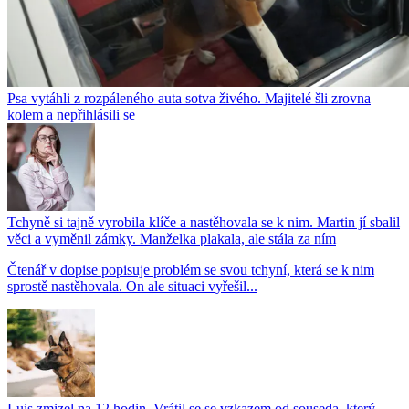
Psa vytáhli z rozpáleného auta sotva živého. Majitelé šli zrovna
kolem a nepřihlásili se
Tchyně si tajně vyrobila klíče a nastěhovala se k nim. Martin jí sbalil
věci a vyměnil zámky. Manželka plakala, ale stála za ním
Čtenář v dopise popisuje problém se svou tchyní, která se k nim
sprostě nastěhovala. On ale situaci vyřešil...
Luis zmizel na 12 hodin. Vrátil se se vzkazem od souseda, který