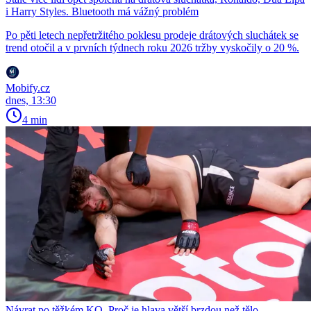
i Harry Styles. Bluetooth má vážný problém
Po pěti letech nepřetržitého poklesu prodeje drátových sluchátek se
trend otočil a v prvních týdnech roku 2026 tržby vyskočily o 20 %.
Mobify.cz
dnes, 13:30
4 min
Návrat po těžkém KO. Proč je hlava větší brzdou než tělo