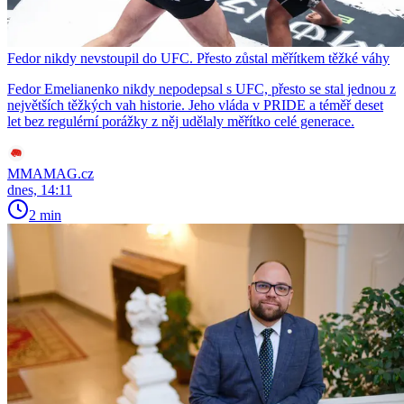
Fedor nikdy nevstoupil do UFC. Přesto zůstal měřítkem těžké váhy
Fedor Emelianenko nikdy nepodepsal s UFC, přesto se stal jednou z
největších těžkých vah historie. Jeho vláda v PRIDE a téměř deset
let bez regulérní porážky z něj udělaly měřítko celé generace.
MMAMAG.cz
dnes, 14:11
2 min