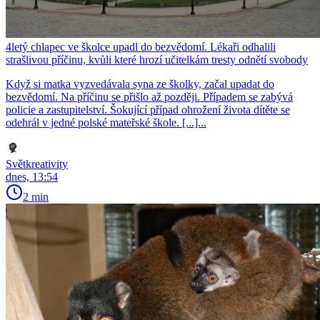
4letý chlapec ve školce upadl do bezvědomí. Lékaři odhalili
strašlivou příčinu, kvůli které hrozí učitelkám tresty odnětí svobody
Když si matka vyzvedávala syna ze školky, začal upadat do
bezvědomí. Na příčinu se přišlo až později. Případem se zabývá
policie a zastupitelství. Šokující případ ohrožení života dítěte se
odehrál v jedné polské mateřské škole. [...]...
Světkreativity
dnes, 13:54
2 min