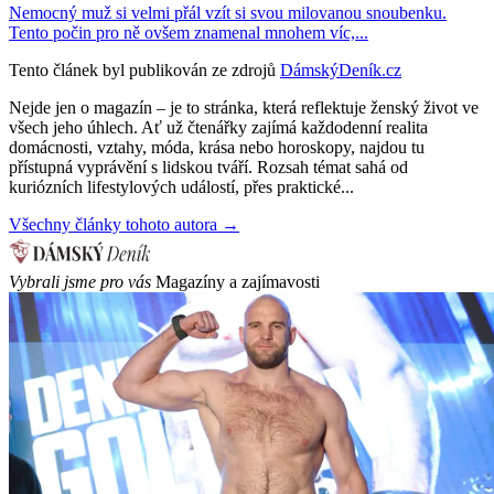
Nemocný muž si velmi přál vzít si svou milovanou snoubenku.
Tento počin pro ně ovšem znamenal mnohem víc,...
Tento článek byl publikován ze zdrojů
DámskýDeník.cz
Nejde jen o magazín – je to stránka, která reflektuje ženský život ve
všech jeho úhlech. Ať už čtenářky zajímá každodenní realita
domácnosti, vztahy, móda, krása nebo horoskopy, najdou tu
přístupná vyprávění s lidskou tváří. Rozsah témat sahá od
kuriózních lifestylových událostí, přes praktické...
Všechny články tohoto autora →
Vybrali jsme pro vás
Magazíny a zajímavosti