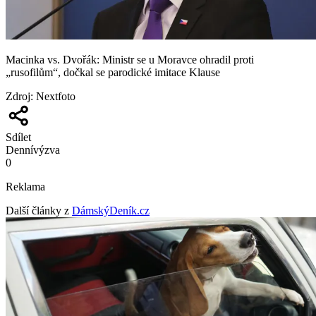
Macinka vs. Dvořák: Ministr se u Moravce ohradil proti
„rusofilům“, dočkal se parodické imitace Klause
Zdroj
:
Nextfoto
Sdílet
Denní
výzva
0
Reklama
Další články z
DámskýDeník.cz