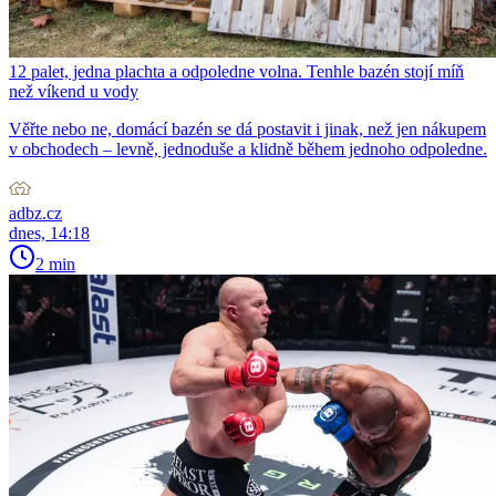
12 palet, jedna plachta a odpoledne volna. Tenhle bazén stojí míň
než víkend u vody
Věřte nebo ne, domácí bazén se dá postavit i jinak, než jen nákupem
v obchodech – levně, jednoduše a klidně během jednoho odpoledne.
adbz.cz
dnes, 14:18
2 min