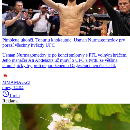
Pimbletta ukončí, Topuriu knokautuje. Usman Nurmagomedov prý
porazí všechny hvězdy UFC
Usman Nurmagomedov je po konci smlouvy s PFL volným hráčem.
Jeho manažer Ali Abdelaziz už mluví o UFC a tvrdí, že většina
tamní špičky by proti neporaženému Dagestánci neměla stačit.
MMAMAG.cz
dnes, 14:04
1 min
Reklama