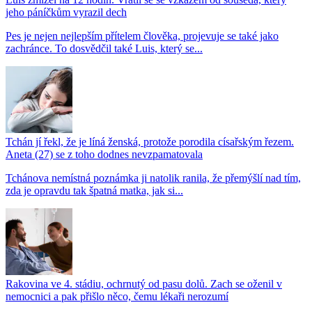
jeho páníčkům vyrazil dech
Pes je nejen nejlepším přítelem člověka, projevuje se také jako
zachránce. To dosvědčil také Luis, který se...
Tchán jí řekl, že je líná ženská, protože porodila císařským řezem.
Aneta (27) se z toho dodnes nevzpamatovala
Tchánova nemístná poznámka ji natolik ranila, že přemýšlí nad tím,
zda je opravdu tak špatná matka, jak si...
Rakovina ve 4. stádiu, ochrnutý od pasu dolů. Zach se oženil v
nemocnici a pak přišlo něco, čemu lékaři nerozumí