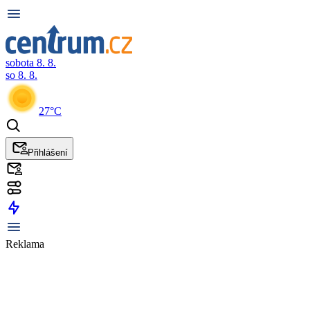
sobota 8. 8.
so 8. 8.
27°C
Přihlášení
Reklama