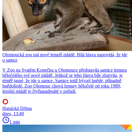
Olomoucká zoo má nové lemuří mládě. Bílá hlava napovídá, že jde
o samce
V Zoo na Svatém Kopečku u Olomouce představila samice lemura
běločelého své nové mládě. Jelikož se jeho hlava bíle zbarvila, je
téměř jasné, že jde o samce. Samice totiž bývají hnědé, případně
hnědošedé. Zoo Olomouc chová lemury běločelé od roku 1989,
letošní mládě je čtyřiapadesáté v pořadí.
Hanácká Drbna
dnes, 13:49
1 min