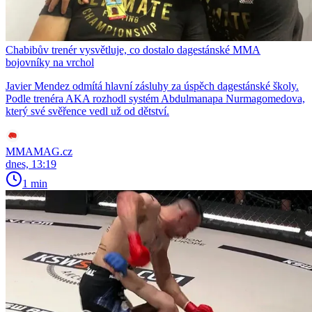
Chabibův trenér vysvětluje, co dostalo dagestánské MMA
bojovníky na vrchol
Javier Mendez odmítá hlavní zásluhy za úspěch dagestánské školy.
Podle trenéra AKA rozhodl systém Abdulmanapa Nurmagomedova,
který své svěřence vedl už od dětství.
MMAMAG.cz
dnes, 13:19
1 min