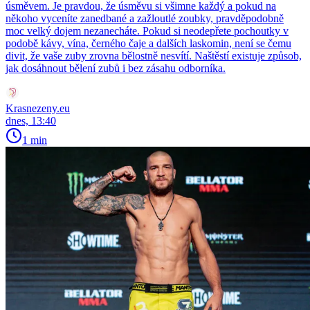
úsměvem. Je pravdou, že úsměvu si všimne každý a pokud na
někoho vyceníte zanedbané a zažloutlé zoubky, pravděpodobně
moc velký dojem nezanecháte. Pokud si neodepřete pochoutky v
podobě kávy, vína, černého čaje a dalších laskomin, není se čemu
divit, že vaše zuby zrovna bělostně nesvítí. Naštěstí existuje způsob,
jak dosáhnout bělení zubů i bez zásahu odborníka.
Krasnezeny.eu
dnes, 13:40
1 min