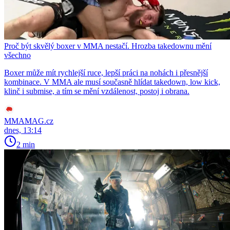
Proč být skvělý boxer v MMA nestačí. Hrozba takedownu mění
všechno
Boxer může mít rychlejší ruce, lepší práci na nohách i přesnější
kombinace. V MMA ale musí současně hlídat takedown, low kick,
klinč i submise, a tím se mění vzdálenost, postoj i obrana.
MMAMAG.cz
dnes, 13:14
2 min