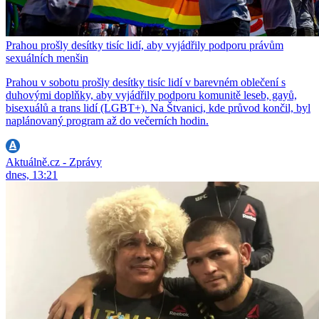
Prahou prošly desítky tisíc lidí, aby vyjádřily podporu právům
sexuálních menšin
Prahou v sobotu prošly desítky tisíc lidí v barevném oblečení s
duhovými doplňky, aby vyjádřily podporu komunitě leseb, gayů,
bisexuálů a trans lidí (LGBT+). Na Štvanici, kde průvod končil, byl
naplánovaný program až do večerních hodin.
Aktuálně.cz - Zprávy
dnes, 13:21