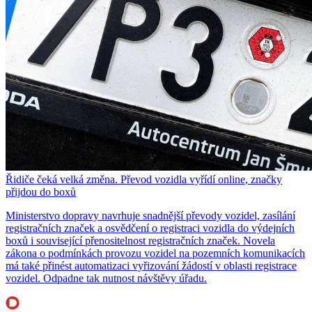
Řidiče čeká velká změna. Převod vozidla vyřídí online, značky
přijdou do boxů
Ministerstvo dopravy navrhuje snadnější převody vozidel, zasílání
registračních značek a osvědčení o registraci vozidla do výdejních
boxů i související přenositelnost registračních značek. Novela
zákona o podmínkách provozu vozidel na pozemních komunikacích
má také přinést automatizaci vyřizování žádostí v oblasti registrace
vozidel. Odpadne tak nutnost návštěvy úřadu.