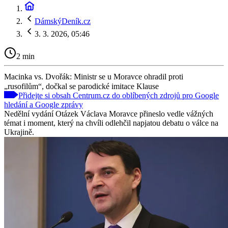
DámskýDeník.cz
3. 3. 2026, 05:46
2 min
Macinka vs. Dvořák: Ministr se u Moravce ohradil proti
„rusofilům“, dočkal se parodické imitace Klause
Přidejte si obsah Centrum.cz do oblíbených zdrojů pro Google
hledání a Google zprávy
Nedělní vydání Otázek Václava Moravce přineslo vedle vážných
témat i moment, který na chvíli odlehčil napjatou debatu o válce na
Ukrajině.