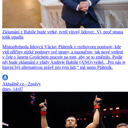
Zklamání z Babiše bude velké, tvrdí vlivný lidovec. Ví, proč strana
tolik upadla
Místopředseda lidovců Václav Pláteník v rozhovoru popisuje, kde
vidí příčiny nízké podpory své strany, a naznačuje, jak nové vedení
v čele s Janem Grolichem pracuje na tom, aby se to změnilo. Podle
něj bude zklamání z vlády Andreje Babiše (ANO) velké. „Pro nás je
hlavní být alternativou právě pro tyto lidi,“ má jasno Pláteník.
Aktuálně.cz - Zprávy
dnes, 14:07