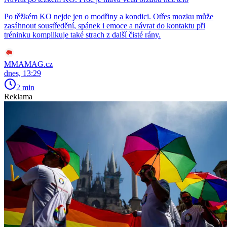
Po těžkém KO nejde jen o modřiny a kondici. Otřes mozku může
zasáhnout soustředění, spánek i emoce a návrat do kontaktu při
tréninku komplikuje také strach z další čisté rány.
MMAMAG.cz
dnes, 13:29
2 min
Reklama