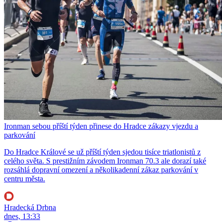
Ironman sebou příští týden přinese do Hradce zákazy vjezdu a
parkování
Do Hradce Králové se už příští týden sjedou tisíce triatlonistů z
celého světa. S prestižním závodem Ironman 70.3 ale dorazí také
rozsáhlá dopravní omezení a několikadenní zákaz parkování v
centru města.
Hradecká Drbna
dnes, 13:33