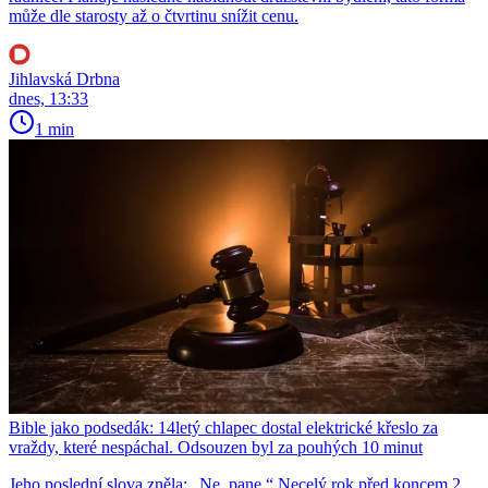
může dle starosty až o čtvrtinu snížit cenu.
Jihlavská Drbna
dnes, 13:33
1 min
Bible jako podsedák: 14letý chlapec dostal elektrické křeslo za
vraždy, které nespáchal. Odsouzen byl za pouhých 10 minut
Jeho poslední slova zněla: „Ne, pane.“ Necelý rok před koncem 2.