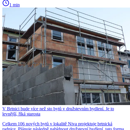
1 min
V Brtnici bude více než sto bytů v družstevním bydlení. Je to
levnější, říká starosta
Celkem 106 nových bytů v lokalitě Niva projektuje brtnická
radnice. Plánuje následně nabídnout družstevní bydlení, tato forma