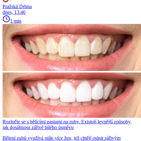
Pražská Drbna
dnes, 13:46
1 min
Rozlučte se s bělícími pastami na zuby. Existují levnější způsoby,
jak dosáhnout zářivě bílého úsměvu
Bělení zubů využívá stále více žen, jež chtějí oslnit zářivým