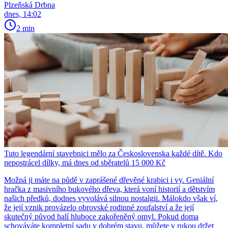
Plzeňská Drbna
dnes, 14:02
2 min
Tuto legendární stavebnici mělo za Československa každé dítě. Kdo
nepostrácel dílky, má dnes od sběratelů 15 000 Kč
Možná ji máte na půdě v zaprášené dřevěné krabici i vy. Geniální
hračka z masivního bukového dřeva, která voní historií a dětstvím
našich předků, dodnes vyvolává silnou nostalgii. Málokdo však ví,
že její vznik provázelo obrovské rodinné zoufalství a že její
skutečný původ halí hluboce zakořeněný omyl. Pokud doma
schováváte kompletní sadu v dobrém stavu, můžete v rukou držet