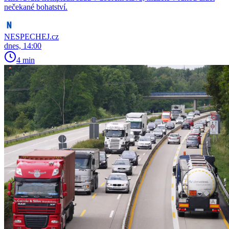
nečekané bohatství.
NESPECHEJ.cz
dnes, 14:00
4 min