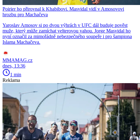
Poirier ho přirovnal k Khabibovi. Masvidal vidí v Amosovovi
hrozbu pro Machačeva
Yaroslav Amosov si po dvou výhrách v UFC dál buduje pověst
muže, který může zamíchat velterovou vahou. Jorge Masvidal ho
nyní označil za mimořádně nebezpečného soupeře i pro šampiona
Islama Machačeva.
MMAMAG.cz
dnes, 13:36
1 min
Reklama