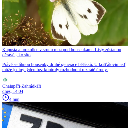
Kapusta a brokolice v srpnu mizí pod housenkami. Listy zůstanou
děravé jako síto
Právě se líhnou housenky druhé generace bělásků. U košťálovin teď
může jediný týden bez kontroly rozhodnout o ztrátě úrody.
Chalupáři-Zahrádkáři
dnes, 14:04
4 min