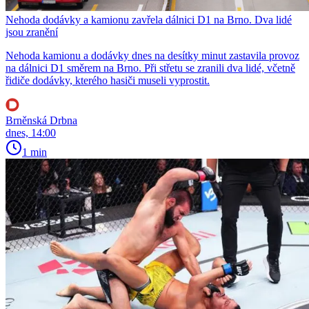
Nehoda dodávky a kamionu zavřela dálnici D1 na Brno. Dva lidé
jsou zranění
Nehoda kamionu a dodávky dnes na desítky minut zastavila provoz
na dálnici D1 směrem na Brno. Při střetu se zranili dva lidé, včetně
řidiče dodávky, kterého hasiči museli vyprostit.
Brněnská Drbna
dnes, 14:00
1 min