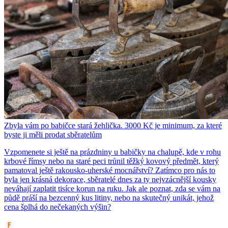
Zbyla vám po babičce stará žehlička. 3000 Kč je minimum, za které
byste ji měli prodat sběratelům
Vzpomenete si ještě na prázdniny u babičky na chalupě, kde v rohu
krbové římsy nebo na staré peci trůnil těžký kovový předmět, který
pamatoval ještě rakousko-uherské mocnářství? Zatímco pro nás to
byla jen krásná dekorace, sběratelé dnes za ty nejvzácnější kousky
neváhají zaplatit tisíce korun na ruku. Jak ale poznat, zda se vám na
půdě práší na bezcenný kus litiny, nebo na skutečný unikát, jehož
cena šplhá do nečekaných výšin?