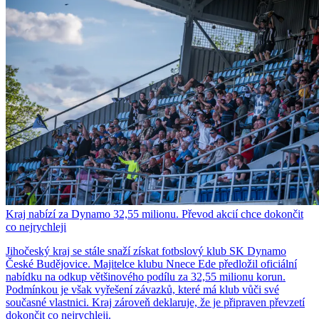
Kraj nabízí za Dynamo 32,55 milionu. Převod akcií chce dokončit
co nejrychleji
Jihočeský kraj se stále snaží získat fotbslový klub SK Dynamo
České Budějovice. Majitelce klubu Nnece Ede předložil oficiální
nabídku na odkup většinového podílu za 32,55 milionu korun.
Podmínkou je však vyřešení závazků, které má klub vůči své
současné vlastnici. Kraj zároveň deklaruje, že je připraven převzetí
dokončit co nejrychleji.