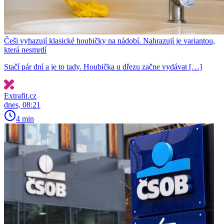
Češi vyhazují klasické houbičky na nádobí. Nahrazují je variantou,
která nesmrdí
Stačí pár dní a je to tady. Houbička u dřezu začne vydávat […]
Extrafit.cz
dnes, 08:21
4 min