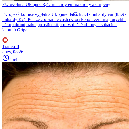
EU uvolnila Ukrajině 3,47 miliardy eur na drony a Gripeny
Evropská komise vyplatila Ukrajině dalších 3,47 miliardy eur (83,97
miliardy Kč). Peníze z obranné části evropského úvěru mají urychlit
nákup dronů, raket, prostředků protivzdušné obrany a stíhacích
letounů Gripen.
Trade-off
dnes, 08:26
2 min