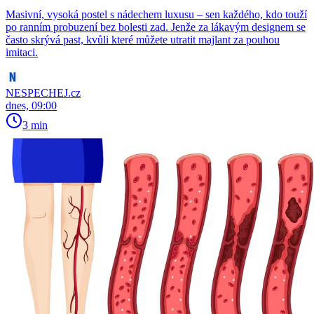
Masivní, vysoká postel s nádechem luxusu – sen každého, kdo touží
po ranním probuzení bez bolesti zad. Jenže za lákavým designem se
často skrývá past, kvůli které můžete utratit majlant za pouhou
imitaci.
NESPECHEJ.cz
dnes, 09:00
3 min