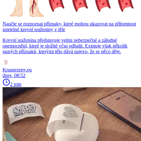
Naučte se rozpoznat příznaky, které mohou ukazovat na přítomnost
smrtelné krevní sraženiny v těle
Krevní sraženina představuje velmi nebezpečné a záludné
onemocnění, které je složité včas odhalit. Existuje však několik
jasných příznaků, kterými tělo dává najevo, že se něco děje.
Krasnezeny.eu
dnes, 08:52
2 min