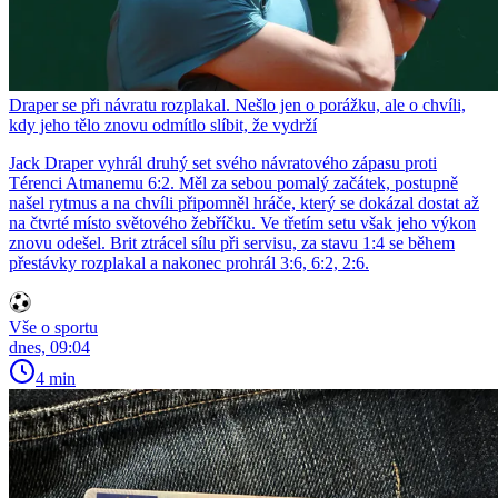
Draper se při návratu rozplakal. Nešlo jen o porážku, ale o chvíli,
kdy jeho tělo znovu odmítlo slíbit, že vydrží
Jack Draper vyhrál druhý set svého návratového zápasu proti
Térenci Atmanemu 6:2. Měl za sebou pomalý začátek, postupně
našel rytmus a na chvíli připomněl hráče, který se dokázal dostat až
na čtvrté místo světového žebříčku. Ve třetím setu však jeho výkon
znovu odešel. Brit ztrácel sílu při servisu, za stavu 1:4 se během
přestávky rozplakal a nakonec prohrál 3:6, 6:2, 2:6.
Vše o sportu
dnes, 09:04
4 min