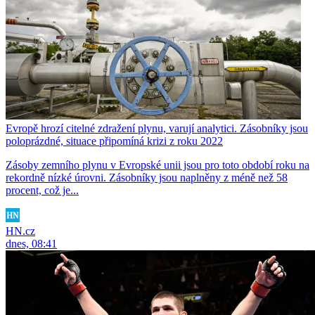
Evropě hrozí citelné zdražení plynu, varují analytici. Zásobníky jsou
poloprázdné, situace připomíná krizi z roku 2022
Zásoby zemního plynu v Evropské unii jsou pro toto období roku na
rekordně nízké úrovni. Zásobníky jsou naplněny z méně než 58
procent, což je...
HN.cz
dnes, 08:41