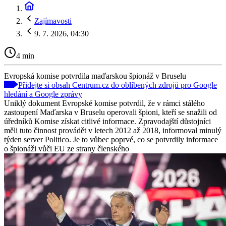
Zajímavosti
9. 7. 2026, 04:30
4 min
Evropská komise potvrdila maďarskou špionáž v Bruselu
Přidejte si obsah Centrum.cz do oblíbených zdrojů pro Google
hledání a Google zprávy
Uniklý dokument Evropské komise potvrdil, že v rámci stálého
zastoupení Maďarska v Bruselu operovali špioni, kteří se snažili od
úředníků Komise získat citlivé informace. Zpravodajští důstojníci
měli tuto činnost provádět v letech 2012 až 2018, informoval minulý
týden server Politico. Je to vůbec poprvé, co se potvrdily informace
o špionáži vůči EU ze strany členského