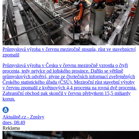
Průmyslová výroba v červnu meziročně stoupla, růst ve stavebnictví
zpomalil
Průmyslová výroba v Česku v červnu meziročně vzrostla o čtyři
procenta, tedy nejvíce od loňského prosince. Dařilo se většině
průmyslových odvětví, plyne ze čtvrtečních informací zveřejněných
Českého statistického úřadu (ČSÚ). Meziroční růst stavební výroby
v červnu zpomalil z květnových 4,4 procenta na rovná dvě procenta.
Zahraniční obchod pak skončil v červnu přebytkem 15,5 miliardy
korun.
Aktuálně.cz - Zprávy
dnes, 08:49
Reklama