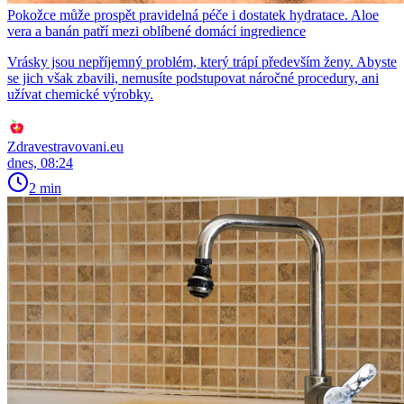
Pokožce může prospět pravidelná péče i dostatek hydratace. Aloe
vera a banán patří mezi oblíbené domácí ingredience
Vrásky jsou nepříjemný problém, který trápí především ženy. Abyste
se jich však zbavili, nemusíte podstupovat náročné procedury, ani
užívat chemické výrobky.
Zdravestravovani.eu
dnes, 08:24
2 min