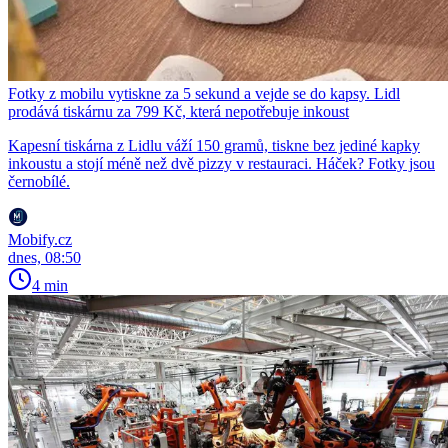
Fotky z mobilu vytiskne za 5 sekund a vejde se do kapsy. Lidl
prodává tiskárnu za 799 Kč, která nepotřebuje inkoust
Kapesní tiskárna z Lidlu váží 150 gramů, tiskne bez jediné kapky
inkoustu a stojí méně než dvě pizzy v restauraci. Háček? Fotky jsou
černobílé.
Mobify.cz
dnes, 08:50
4 min