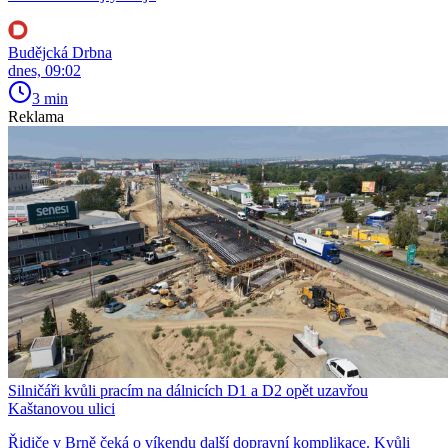
Budějcká Drbna
dnes, 09:02
3 min
Reklama
Silničáři kvůli pracím na dálnicích D1 a D2 opět uzavřou
Kaštanovou ulici
Řidiče v Brně čeká o víkendu další dopravní komplikace. Kvůli