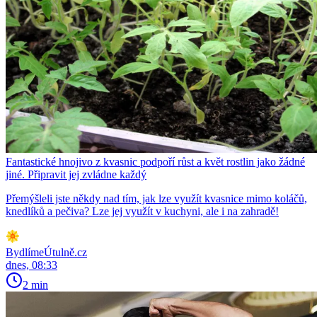
Fantastické hnojivo z kvasnic podpoří růst a květ rostlin jako žádné
jiné. Připravit jej zvládne každý
Přemýšleli jste někdy nad tím, jak lze využít kvasnice mimo koláčů,
knedlíků a pečiva? Lze jej využít v kuchyni, ale i na zahradě!
BydlímeÚtulně.cz
dnes, 08:33
2 min