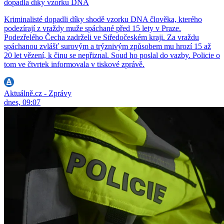
dopadla díky vzorku DNA
Kriminalisté dopadli díky shodě vzorku DNA člověka, kterého
podezírají z vraždy muže spáchané před 15 lety v Praze.
Podezřelého Čecha zadrželi ve Středočeském kraji. Za vraždu
spáchanou zvlášť surovým a trýznivým způsobem mu hrozí 15 až
20 let vězení, k činu se nepřiznal. Soud ho poslal do vazby. Policie o
tom ve čtvrtek informovala v tiskové zprávě.
Aktuálně.cz - Zprávy
dnes, 09:07