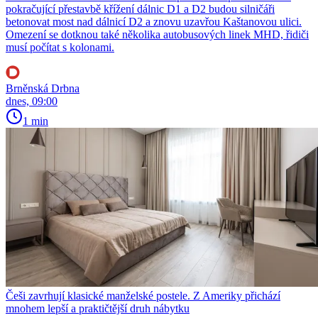
pokračující přestavbě křížení dálnic D1 a D2 budou silničáři
betonovat most nad dálnicí D2 a znovu uzavřou Kaštanovou ulici.
Omezení se dotknou také několika autobusových linek MHD, řidiči
musí počítat s kolonami.
Brněnská Drbna
dnes, 09:00
1 min
Češi zavrhují klasické manželské postele. Z Ameriky přichází
mnohem lepší a praktičtější druh nábytku