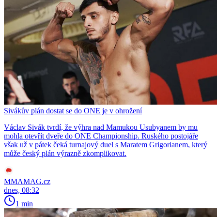
Sivákův plán dostat se do ONE je v ohrožení
Václav Sivák tvrdí, že výhra nad Mamukou Usubyanem by mu
mohla otevřít dveře do ONE Championship. Ruského postojáře
však už v pátek čeká turnajový duel s Maratem Grigorianem, který
může český plán výrazně zkomplikovat.
MMAMAG.cz
dnes, 08:32
1 min