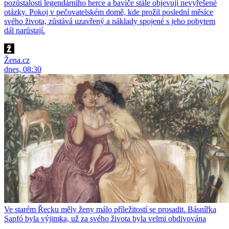
pozůstalosti legendárního herce a baviče stále objevují nevyřešené
otázky. Pokoj v pečovatelském domě, kde prožil poslední měsíce
svého života, zůstává uzavřený a náklady spojené s jeho pobytem
dál narůstají.
Žena.cz
dnes, 08:30
Ve starém Řecku měly ženy málo příležitostí se prosadit. Básnířka
Sapfó byla výjimka, už za svého života byla velmi obdivována