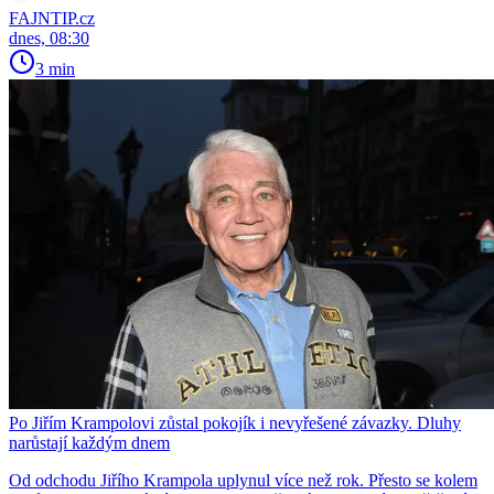
FAJNTIP.cz
dnes, 08:30
3 min
Po Jiřím Krampolovi zůstal pokojík i nevyřešené závazky. Dluhy
narůstají každým dnem
Od odchodu Jiřího Krampola uplynul více než rok. Přesto se kolem