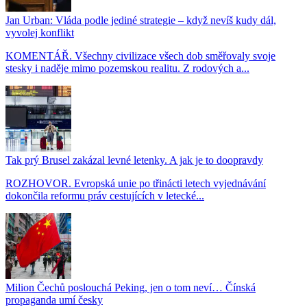
Jan Urban: Vláda podle jediné strategie – když nevíš kudy dál,
vyvolej konflikt
KOMENTÁŘ. Všechny civilizace všech dob směřovaly svoje
stesky i naděje mimo pozemskou realitu. Z rodových a...
Tak prý Brusel zakázal levné letenky. A jak je to doopravdy
ROZHOVOR. Evropská unie po třinácti letech vyjednávání
dokončila reformu práv cestujících v letecké...
Milion Čechů poslouchá Peking, jen o tom neví… Čínská
propaganda umí česky