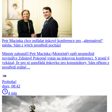
Petr Macinka chce pořádat tiskové konference pro „alternativní“
média. Sám z jejich prostředí pochází
Ministr zahraničí Petr Macinka (Motoristé) opět neumožnil
novinářce Zdislavě Pokorné vstup na tiskovou konferenci. S ironií jí
vzkázal, že pro ni uspořádá tiskovku pro konspirátory. Sám přitom z
prostředí reálné…
Proboha!
dnes, 08:42
4 min