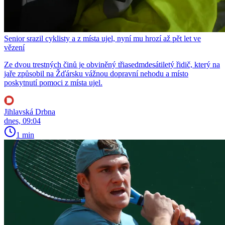
Senior srazil cyklisty a z místa ujel, nyní mu hrozí až pět let ve
vězení
Ze dvou trestných činů je obviněný třiasedmdesátiletý řidič, který na
jaře způsobil na Žďársku vážnou dopravní nehodu a místo
poskytnutí pomoci z místa ujel.
Jihlavská Drbna
dnes, 09:04
1 min