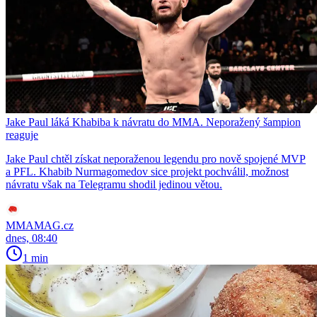
Jake Paul láká Khabiba k návratu do MMA. Neporažený šampion
reaguje
Jake Paul chtěl získat neporaženou legendu pro nově spojené MVP
a PFL. Khabib Nurmagomedov sice projekt pochválil, možnost
návratu však na Telegramu shodil jedinou větou.
MMAMAG.cz
dnes, 08:40
1 min