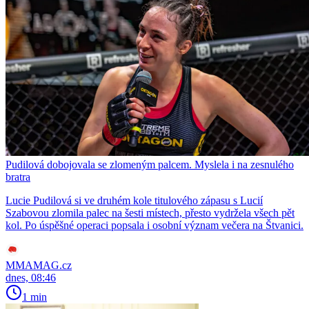
Pudilová dobojovala se zlomeným palcem. Myslela i na zesnulého
bratra
Lucie Pudilová si ve druhém kole titulového zápasu s Lucií
Szabovou zlomila palec na šesti místech, přesto vydržela všech pět
kol. Po úspěšné operaci popsala i osobní význam večera na Štvanici.
MMAMAG.cz
dnes, 08:46
1 min