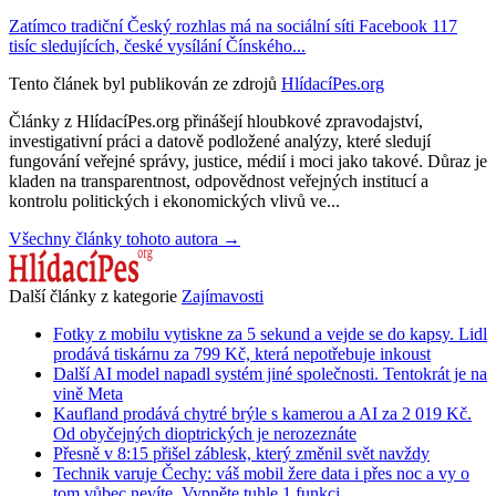
Zatímco tradiční Český rozhlas má na sociální síti Facebook 117
tisíc sledujících, české vysílání Čínského...
Tento článek byl publikován ze zdrojů
HlídacíPes.org
Články z HlídacíPes.org přinášejí hloubkové zpravodajství,
investigativní práci a datově podložené analýzy, které sledují
fungování veřejné správy, justice, médií i moci jako takové. Důraz je
kladen na transparentnost, odpovědnost veřejných institucí a
kontrolu politických i ekonomických vlivů ve...
Všechny články tohoto autora →
Další články z kategorie
Zajímavosti
Fotky z mobilu vytiskne za 5 sekund a vejde se do kapsy. Lidl
prodává tiskárnu za 799 Kč, která nepotřebuje inkoust
Další AI model napadl systém jiné společnosti. Tentokrát je na
vině Meta
Kaufland prodává chytré brýle s kamerou a AI za 2 019 Kč.
Od obyčejných dioptrických je nerozeznáte
Přesně v 8:15 přišel záblesk, který změnil svět navždy
Technik varuje Čechy: váš mobil žere data i přes noc a vy o
tom vůbec nevíte. Vypněte tuhle 1 funkci