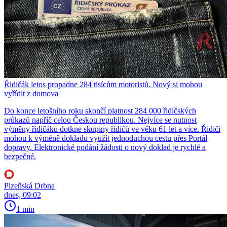
Řidičák letos propadne 284 tisícům motoristů. Nový si mohou
vyřídit z domova
Do konce letošního roku skončí platnost 284 000 řidičských
průkazů napříč celou Českou republikou. Nejvíce se nutnost
výměny řidičáku dotkne skupiny řidičů ve věku 61 let a více. Řidiči
mohou k výměně dokladu využít jednoduchou cestu přes Portál
dopravy. Elektronické podání žádosti o nový doklad je rychlé a
bezpečné.
Plzeňská Drbna
dnes, 09:02
1 min