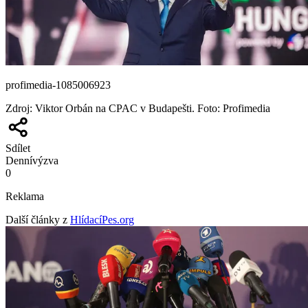
profimedia-1085006923
Zdroj
:
Viktor Orbán na CPAC v Budapešti. Foto: Profimedia
Sdílet
Denní
výzva
0
Reklama
Další články z
HlídacíPes.org