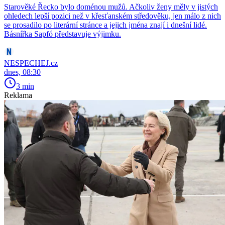
Starověké Řecko bylo doménou mužů. Ačkoliv ženy měly v jistých
ohledech lepší pozici než v křesťanském středověku, jen málo z nich
se prosadilo po literární stránce a jejich jména znají i dnešní lidé.
Básnířka Sapfó představuje výjimku.
NESPECHEJ.cz
dnes, 08:30
3 min
Reklama