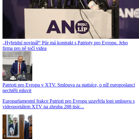
„Hybridní novinář“ Půr má kontrakt s Patrioty pro Evropu. Jeho
firma pro ně točí videa
Patrioti pro Evropu v XTV. Smlouva za statisíce, o níž europoslanci
nechtěli mluvit
Europarlamentní frakce Patrioti pro Evropu uzavřela loni smlouvu s
videoportálem XTV na zhruba 288 tisíc...