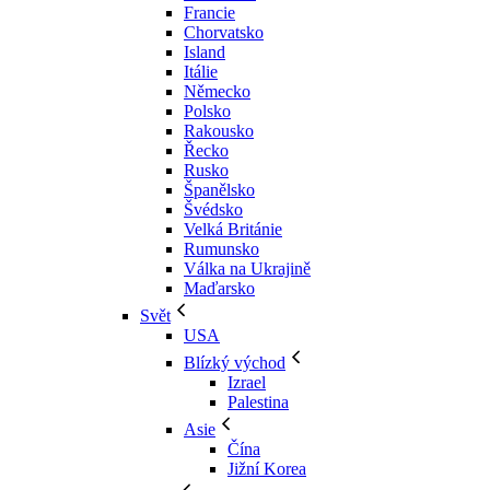
Francie
Chorvatsko
Island
Itálie
Německo
Polsko
Rakousko
Řecko
Rusko
Španělsko
Švédsko
Velká Británie
Rumunsko
Válka na Ukrajině
Maďarsko
Svět
USA
Blízký východ
Izrael
Palestina
Asie
Čína
Jižní Korea