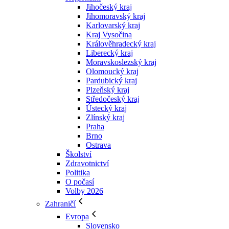
Jihočeský kraj
Jihomoravský kraj
Karlovarský kraj
Kraj Vysočina
Králověhradecký kraj
Liberecký kraj
Moravskoslezský kraj
Olomoucký kraj
Pardubický kraj
Plzeňský kraj
Středočeský kraj
Ústecký kraj
Zlínský kraj
Praha
Brno
Ostrava
Školství
Zdravotnictví
Politika
O počasí
Volby 2026
Zahraničí
Evropa
Slovensko