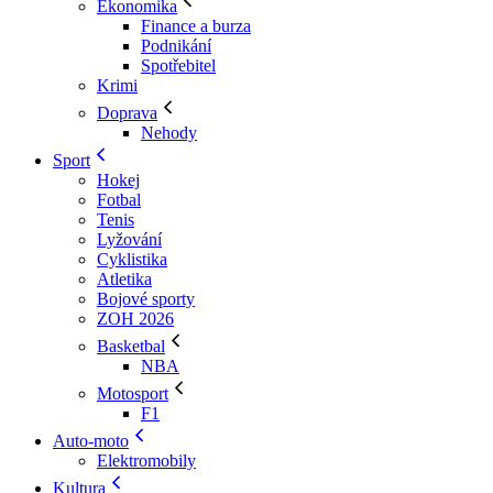
Ekonomika
Finance a burza
Podnikání
Spotřebitel
Krimi
Doprava
Nehody
Sport
Hokej
Fotbal
Tenis
Lyžování
Cyklistika
Atletika
Bojové sporty
ZOH 2026
Basketbal
NBA
Motosport
F1
Auto-moto
Elektromobily
Kultura