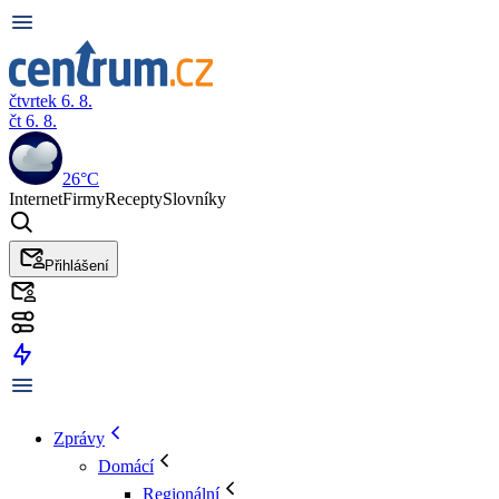
čtvrtek 6. 8.
čt 6. 8.
26°C
Internet
Firmy
Recepty
Slovníky
Přihlášení
Zprávy
Domácí
Regionální