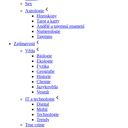
Sex
Astrologie
Horoskopy
Tarot a karty
Andělé a tajemná znamení
Numerologie
Tajemno
Zajímavosti
Věda
Biologie
Ekologie
Fyzika
Geografie
Historie
Chemie
Jazykověda
Vesmír
IT a technologie
Digital
Mobil
Technologie
Trendy
True crime