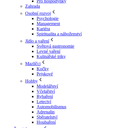
Pro hospodyňky
Zahrada
Osobní rozvoj
Psychologie
Management
Kariéra
Spiritualita a náboženství
Jídlo a vaření
Světová gastronomie
Levné vaření
Kulinářské triky
Mazlíčci
Kočky
Pejskové
Hobby
Modelářství
Včelařství
Rybaření
Letectví
Automobilismus
Adrenalin
Sběratelství
Houbaření