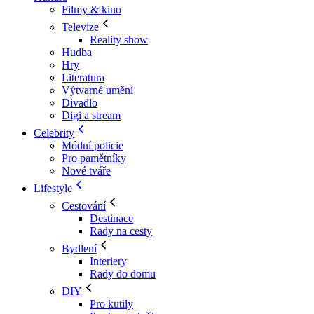
Filmy & kino
Televize
Reality show
Hudba
Hry
Literatura
Výtvarné umění
Divadlo
Digi a stream
Celebrity
Módní policie
Pro pamětníky
Nové tváře
Lifestyle
Cestování
Destinace
Rady na cesty
Bydlení
Interiery
Rady do domu
DIY
Pro kutily