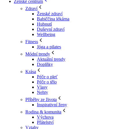
Ženské centrum
Zdraví
Ženské zdraví
Babiččina lékárna
Hubnutí
Duševní zdraví
Wellbeing
Fitness
Jóga a pilates
Módní trendy
Aktuální trendy
Doplňky
Krása
Péče o pleť
Péče o tělo
Vlasy
Nehty
Příběhy ze života
Inspirativní ženy
Rodina & komunita
Výchova
Přátelství
Vztahy