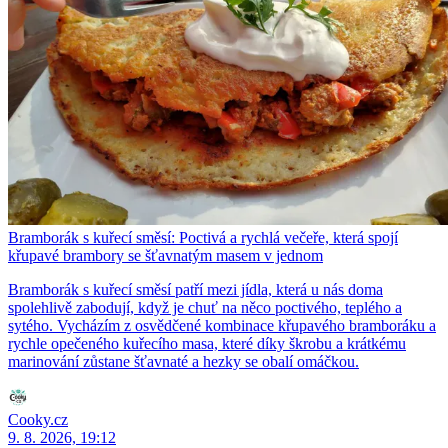
Bramborák s kuřecí směsí: Poctivá a rychlá večeře, která spojí
křupavé brambory se šťavnatým masem v jednom
Bramborák s kuřecí směsí patří mezi jídla, která u nás doma
spolehlivě zabodují, když je chuť na něco poctivého, teplého a
sytého. Vycházím z osvědčené kombinace křupavého bramboráku a
rychle opečeného kuřecího masa, které díky škrobu a krátkému
marinování zůstane šťavnaté a hezky se obalí omáčkou.
Cooky.cz
9. 8. 2026, 19:12