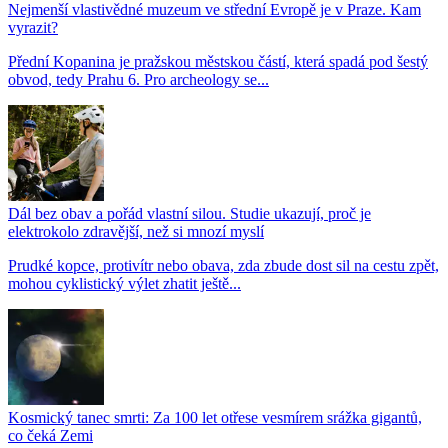
Nejmenší vlastivědné muzeum ve střední Evropě je v Praze. Kam
vyrazit?
Přední Kopanina je pražskou městskou částí, která spadá pod šestý
obvod, tedy Prahu 6. Pro archeology se...
Dál bez obav a pořád vlastní silou. Studie ukazují, proč je
elektrokolo zdravější, než si mnozí myslí
Prudké kopce, protivítr nebo obava, zda zbude dost sil na cestu zpět,
mohou cyklistický výlet zhatit ještě...
Kosmický tanec smrti: Za 100 let otřese vesmírem srážka gigantů,
co čeká Zemi