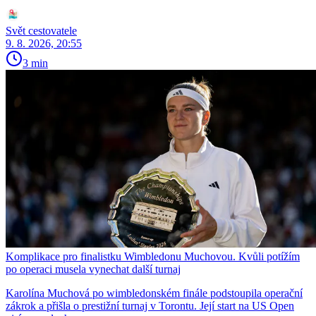
Svět cestovatele
9. 8. 2026, 20:55
3 min
Komplikace pro finalistku Wimbledonu Muchovou. Kvůli potížím
po operaci musela vynechat další turnaj
Karolína Muchová po wimbledonském finále podstoupila operační
zákrok a přišla o prestižní turnaj v Torontu. Její start na US Open