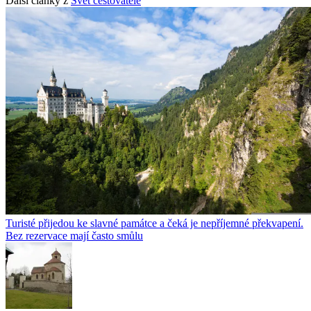
Další články z
Svět cestovatele
Turisté přijedou ke slavné památce a čeká je nepříjemné překvapení.
Bez rezervace mají často smůlu