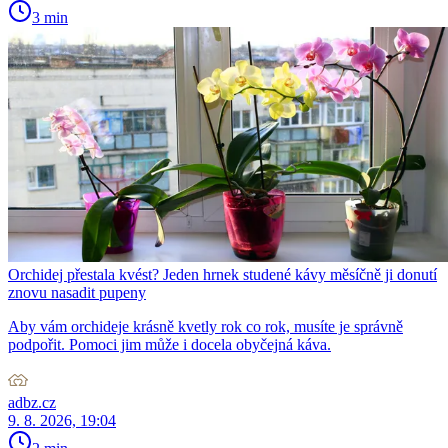
3 min
Orchidej přestala kvést? Jeden hrnek studené kávy měsíčně ji donutí
znovu nasadit pupeny
Aby vám orchideje krásně kvetly rok co rok, musíte je správně
podpořit. Pomoci jim může i docela obyčejná káva.
adbz.cz
9. 8. 2026, 19:04