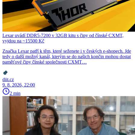
Lexar uvádí DDR5-7200 v 32GB kitu s čipy od čínské CXMT,
vyjdou na ~15500 Kč
Značka Lexar patří k těm, které seženete i v českých e-shopech. Jde
tedy o další možný kanál, kterým se do našich končin mohou dostat
paměťové čipy čínské společnosti CXMT…
diit.cz
9. 8. 2026, 22:00
2 min