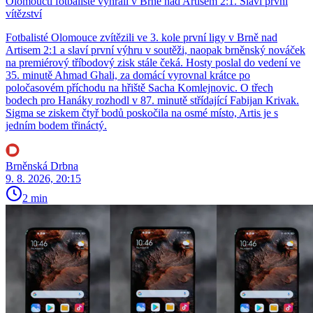
Olomoučtí fotbalisté vyhráli v Brně nad Artisem 2:1. Slaví první
vítězství
Fotbalisté Olomouce zvítězili ve 3. kole první ligy v Brně nad
Artisem 2:1 a slaví první výhru v soutěži, naopak brněnský nováček
na premiérový tříbodový zisk stále čeká. Hosty poslal do vedení ve
35. minutě Ahmad Ghali, za domácí vyrovnal krátce po
poločasovém příchodu na hřiště Sacha Komlejnovic. O třech
bodech pro Hanáky rozhodl v 87. minutě střídající Fabijan Krivak.
Sigma se ziskem čtyř bodů poskočila na osmé místo, Artis je s
jedním bodem třináctý.
Brněnská Drbna
9. 8. 2026, 20:15
2 min