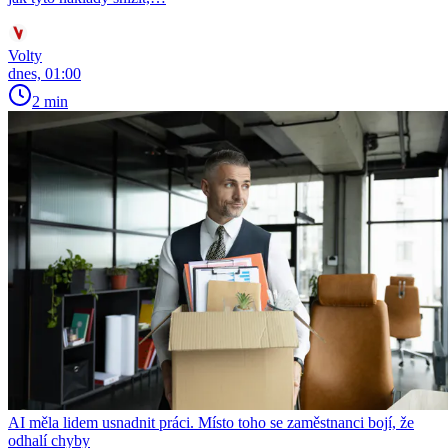
Volty
dnes, 01:00
2 min
AI měla lidem usnadnit práci. Místo toho se zaměstnanci bojí, že
odhalí chyby