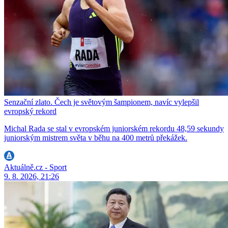
Senzační zlato. Čech je světovým šampionem, navíc vylepšil
evropský rekord
Michal Rada se stal v evropském juniorském rekordu 48,59 sekundy
juniorským mistrem světa v běhu na 400 metrů překážek.
Aktuálně.cz - Sport
9. 8. 2026, 21:26