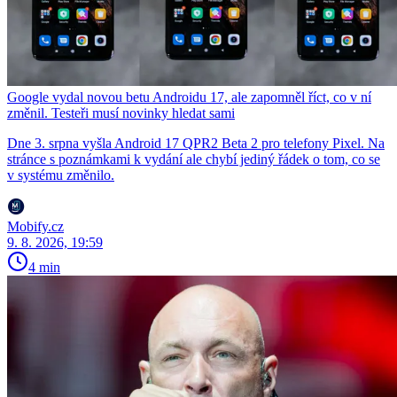
Google vydal novou betu Androidu 17, ale zapomněl říct, co v ní
změnil. Testeři musí novinky hledat sami
Dne 3. srpna vyšla Android 17 QPR2 Beta 2 pro telefony Pixel. Na
stránce s poznámkami k vydání ale chybí jediný řádek o tom, co se
v systému změnilo.
Mobify.cz
9. 8. 2026, 19:59
4 min