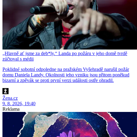
„Hlavně ať jsme za deb*ly.“ Landa po požáru v jeho domě tvrdě
zúčtoval s médii
Poklidné sobotní odpoledne na pražském Vyšehradě narušil požár
domu Daniela Landy. Okolnosti jeho vzniku jsou přitom poněkud
bizarní a zpěvák se proti první verzi události ostře ohradil.
Žena.cz
9. 8. 2026, 19:40
Reklama