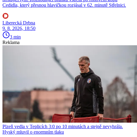
Cedidla, který přesnou hlavičkou rozjásal v 62. minutě Střelnici.
Liberecká Drbna
9. 8. 2026, 18:50
3 min
Reklama
Plzeň vedla v Teplicích 3:0 po 10 minutách a stejně nevyhrála.
Hyský mluvil o enormním tlaku