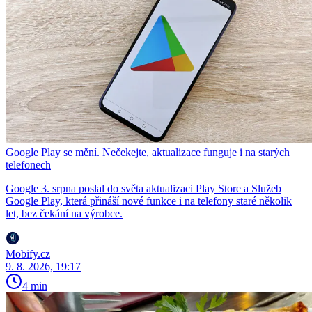
Google Play se mění. Nečekejte, aktualizace funguje i na starých
telefonech
Google 3. srpna poslal do světa aktualizaci Play Store a Služeb
Google Play, která přináší nové funkce i na telefony staré několik
let, bez čekání na výrobce.
Mobify.cz
9. 8. 2026, 19:17
4 min