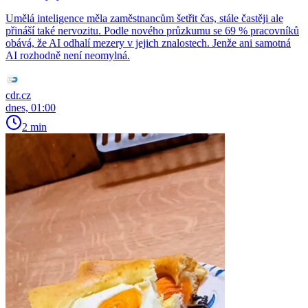
Umělá inteligence měla zaměstnancům šetřit čas, stále častěji ale
přináší také nervozitu. Podle nového průzkumu se 69 % pracovníků
obává, že AI odhalí mezery v jejich znalostech. Jenže ani samotná
AI rozhodně není neomylná.
cdr.cz
dnes, 01:00
2 min