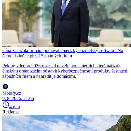
Čína zakázala firmám používat americký a izraelský software. Na
černé listině je přes 15 známých firem
Peking v lednu 2026 rozeslal neveřejnou směrnici, která nařizuje
čínským organizacím odstavit kyberbezpečnostní produkty šestnácti
západních firem a nahradit je domácími.
Mobify.cz
9. 8. 2026, 21:06
4 min
Reklama