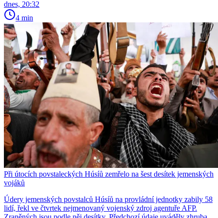
dnes, 20:32
4 min
Při útocích povstaleckých Húsíů zemřelo na šest desítek jemenských
vojáků
Údery jemenských povstalců Húsíů na provládní jednotky zabily 58
lidí, řekl ve čtvrtek nejmenovaný vojenský zdroj agentuře AFP.
Zraněných jsou podle něj desítky. Předchozí údaje uváděly zhruba