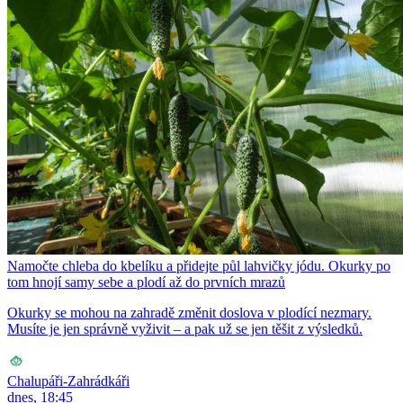
Namočte chleba do kbelíku a přidejte půl lahvičky jódu. Okurky po
tom hnojí samy sebe a plodí až do prvních mrazů
Okurky se mohou na zahradě změnit doslova v plodící nezmary.
Musíte je jen správně vyživit – a pak už se jen těšit z výsledků.
Chalupáři-Zahrádkáři
dnes, 18:45