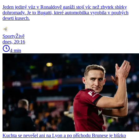
Jeden jediný vůz v Ronaldově garáži stojí víc než zbytek sbírky
dohromady. Je to Bugatti, které automobilka vyrobila v pouhých
deseti kusech.
SportyŽivě
dnes, 20:16
4 min
Kuchta se nevešel ani na Lyon a po příchodu Brunese je blízko