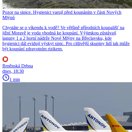
Pozor na sinice. Hygienici varují před koupáním v části Nových
Mlýnů
Chystáte se o víkendu k vodě? Ve většině přírodních koupališť na
jižní Moravě je voda vhodná ke koupání. Výjimkou zůstávají
laguny 1 a 2 horní nádrže Nové Mlýny na Břeclavsku, kde
hygienici dál evidují výskyt sinic. Pro citlivější skupiny lidí tak může
být koupání zdravotním rizikem.
Brněnská Drbna
dnes, 18:30
1 min