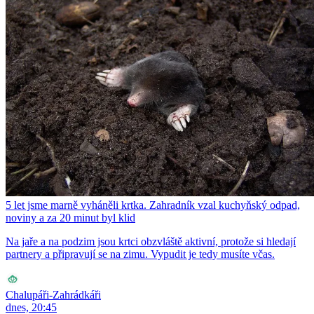
5 let jsme marně vyháněli krtka. Zahradník vzal kuchyňský odpad,
noviny a za 20 minut byl klid
Na jaře a na podzim jsou krtci obzvláště aktivní, protože si hledají
partnery a připravují se na zimu. Vypudit je tedy musíte včas.
Chalupáři-Zahrádkáři
dnes, 20:45