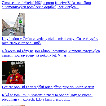
Zima se nezadržitelně blíží, a proto je nejvyšší čas na nákup
automobilových pomůcek a doplňků, bez kterých...
Kdy budou v Česku zavedeny nízkoemisní zóny: Co se chystá v
roce 2026 v Praze a Brně?
Nízkoemisní zóny nejsou žádnou novinkou, v mnoha evropských
zemích jsou zavedeny již několik let. V naší...
Leclerc opouští Ferrari příští rok a přestupuje do Aston Martin
Říká se tomu "silly season" a značí to období, kdy se všichni
předbíhají v názorech, kdo a kam přestoupí....