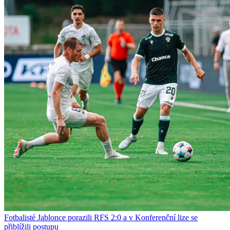
Fotbalisté Jablonce porazili RFS 2:0 a v Konferenční lize se
přiblížili postupu