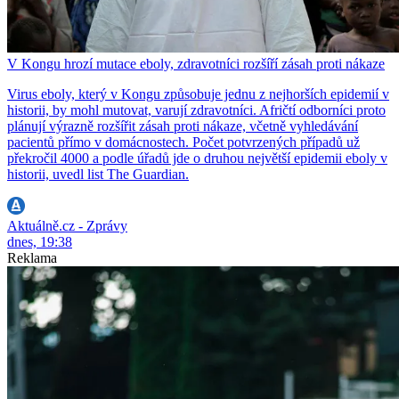
V Kongu hrozí mutace eboly, zdravotníci rozšíří zásah proti nákaze
Virus eboly, který v Kongu způsobuje jednu z nejhorších epidemií v
historii, by mohl mutovat, varují zdravotníci. Afričtí odborníci proto
plánují výrazně rozšířit zásah proti nákaze, včetně vyhledávání
pacientů přímo v domácnostech. Počet potvrzených případů už
překročil 4000 a podle úřadů jde o druhou největší epidemii eboly v
historii, uvedl list The Guardian.
Aktuálně.cz - Zprávy
dnes, 19:38
Reklama