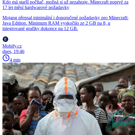
Kdo má starší počítač, možná si už nezahraje. Minecraft poprvé za
17 let mění hardwarové požadavky
Mojang přepsal minimální i doporučené požadavky pro Minecraft:
Java Edition. Minimum RAM vyskočilo ze 2 GB na 8, u
integrované grafiky dokonce na 12 GB.
Mobify.cz
dnes, 19:46
4 min