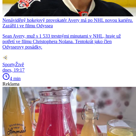
Nenáviděný hokejový provokatér Avery má po NHL novou kariéru.
Zazářil i ve filmu Odyssea
Sean Avery, muž s 1 533 trestnými minutami v NHL, hraje už
potřetí ve filmu Christophera Nolana. Tentokrát jako člen
Odysseovy posádky.
SportyŽivě
dnes, 19:17
4 min
Reklama