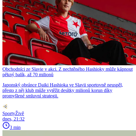
Obchodníci ze Slavie v akci. Z nechtěného Hashioky může kápnout
pěkný balík, až 70 milionů
Japonský obránce Daiki Hashioka ve Slavii sportovně neuspěl,
přesto z něj klub může vytěžit desítky milionů korun díky
promyšlené smluvní strategii.
SportyŽivě
dnes, 21:32
3 min