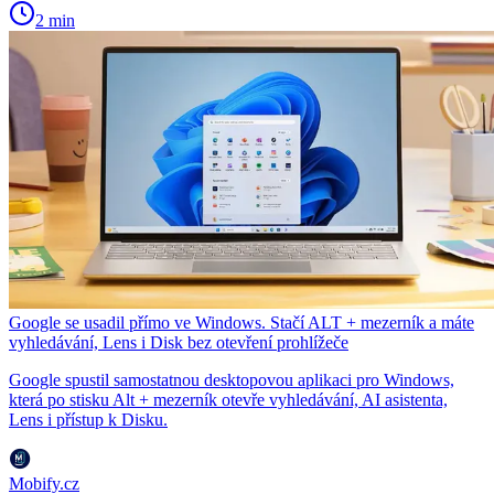
2 min
Google se usadil přímo ve Windows. Stačí ALT + mezerník a máte
vyhledávání, Lens i Disk bez otevření prohlížeče
Google spustil samostatnou desktopovou aplikaci pro Windows,
která po stisku Alt + mezerník otevře vyhledávání, AI asistenta,
Lens i přístup k Disku.
Mobify.cz