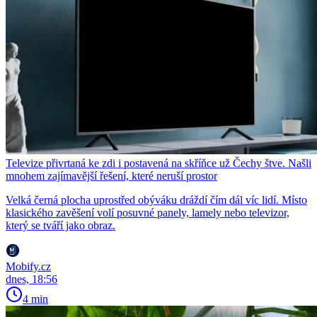
Televize přivrtaná ke zdi i postavená na skříňce už Čechy štve. Našli
mnohem zajímavější řešení, které neruší prostor
Velká černá plocha uprostřed obýváku dráždí čím dál víc lidí. Místo
klasického zavěšení volí posuvné panely, lamely nebo televizor,
který se tváří jako obraz.
Mobify.cz
dnes, 18:56
4 min