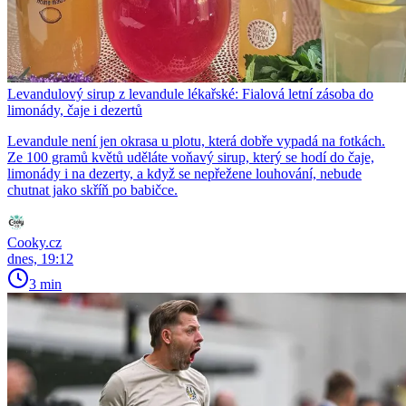
Levandulový sirup z levandule lékařské: Fialová letní zásoba do
limonády, čaje i dezertů
Levandule není jen okrasa u plotu, která dobře vypadá na fotkách.
Ze 100 gramů květů uděláte voňavý sirup, který se hodí do čaje,
limonády i na dezerty, a když se nepřežene louhování, nebude
chutnat jako skříň po babičce.
Cooky.cz
dnes, 19:12
3 min