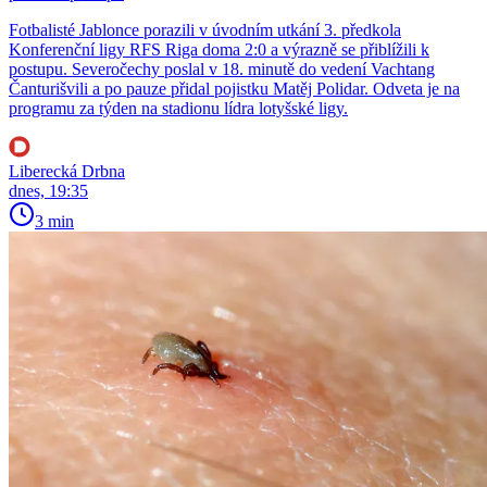
Fotbalisté Jablonce porazili v úvodním utkání 3. předkola
Konferenční ligy RFS Riga doma 2:0 a výrazně se přiblížili k
postupu. Severočechy poslal v 18. minutě do vedení Vachtang
Čanturišvili a po pauze přidal pojistku Matěj Polidar. Odveta je na
programu za týden na stadionu lídra lotyšské ligy.
Liberecká Drbna
dnes, 19:35
3 min