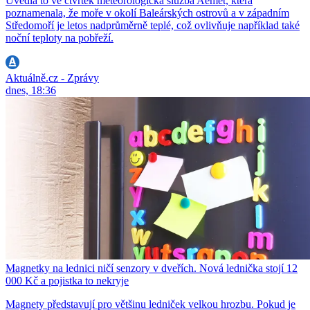
Uvedla to ve čtvrtek meteorologická služba Aemet, která
poznamenala, že moře v okolí Baleárských ostrovů a v západním
Středomoří je letos nadprůměrně teplé, což ovlivňuje například také
noční teploty na pobřeží.
Aktuálně.cz - Zprávy
dnes, 18:36
Magnetky na lednici ničí senzory v dveřích. Nová lednička stojí 12
000 Kč a pojistka to nekryje
Magnety představují pro většinu ledniček velkou hrozbu. Pokud je