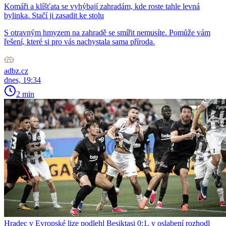
Komáři a klíšťata se vyhýbají zahradám, kde roste tahle levná
bylinka. Stačí ji zasadit ke stolu
S otravným hmyzem na zahradě se smířit nemusíte. Pomůže vám
řešení, které si pro vás nachystala sama příroda.
adbz.cz
dnes, 19:34
2 min
Hradec v Evropské lize podlehl Besiktasi 0:1, v oslabení rozhodl