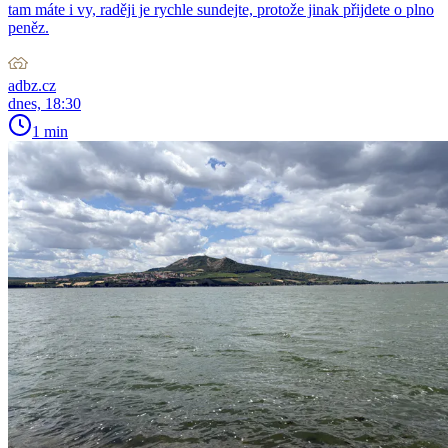
tam máte i vy, raději je rychle sundejte, protože jinak přijdete o plno
peněz.
adbz.cz
dnes, 18:30
1 min