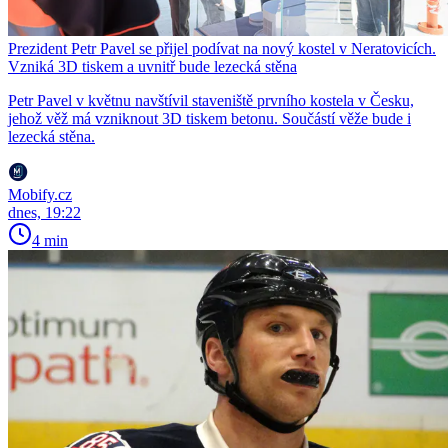
Prezident Petr Pavel se přijel podívat na nový kostel v Neratovicích.
Vzniká 3D tiskem a uvnitř bude lezecká stěna
Petr Pavel v květnu navštívil staveniště prvního kostela v Česku,
jehož věž má vzniknout 3D tiskem betonu. Součástí věže bude i
lezecká stěna.
Mobify.cz
dnes, 19:22
4 min