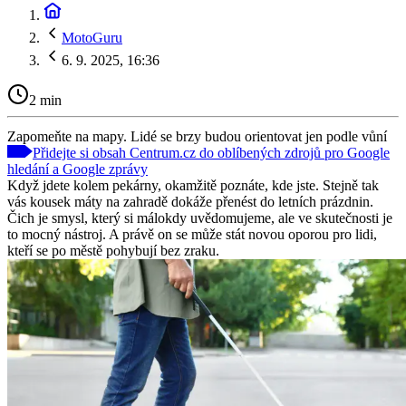
MotoGuru
6. 9. 2025, 16:36
2 min
Zapomeňte na mapy. Lidé se brzy budou orientovat jen podle vůní
Přidejte si obsah Centrum.cz do oblíbených zdrojů pro Google
hledání a Google zprávy
Když jdete kolem pekárny, okamžitě poznáte, kde jste. Stejně tak
vás kousek máty na zahradě dokáže přenést do letních prázdnin.
Čich je smysl, který si málokdy uvědomujeme, ale ve skutečnosti je
to mocný nástroj. A právě on se může stát novou oporou pro lidi,
kteří se po městě pohybují bez zraku.