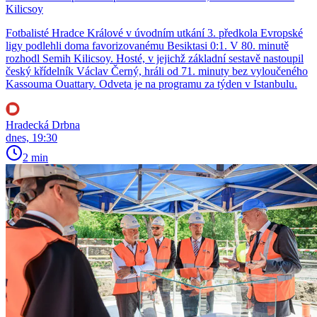
Kilicsoy
Fotbalisté Hradce Králové v úvodním utkání 3. předkola Evropské
ligy podlehli doma favorizovanému Besiktasi 0:1. V 80. minutě
rozhodl Semih Kilicsoy. Hosté, v jejichž základní sestavě nastoupil
český křídelník Václav Černý, hráli od 71. minuty bez vyloučeného
Kassouma Ouattary. Odveta je na programu za týden v Istanbulu.
Hradecká Drbna
dnes, 19:30
2 min