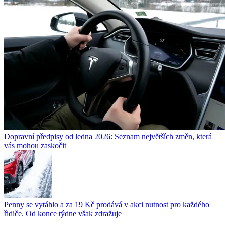
Dopravní předpisy od ledna 2026: Seznam největších změn, která
vás mohou zaskočit
Penny se vytáhlo a za 19 Kč prodává v akci nutnost pro každého
řidiče. Od konce týdne však zdražuje