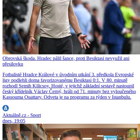
Obrovská škoda. Hradec pálil šance, proti Besiktasi nevyužil ani
přesilovku
Fotbalisté Hradce Králové v úvodním utkání 3. předkola Evropské
ligy podlehli doma favorizovanému Besiktasi 0:1. V 80. minutě
rozhodl Semih Kilicsoy. Hosté, v jejichž základní sestavě nastoupil
český křídelník Václav Černý, hráli od 71. minuty bez vyloučeného
Kassouma Ouattary. Odveta je na programu za týden v Istanbulu.
Aktuálně.cz - Sport
dnes, 19:05