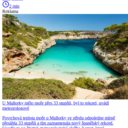
2 min
Reklama
U Mallorky mělo moře přes 33 stupňů, byl to rekord, uvádí
meteorologové
Povrchová teplota moře u Mallorky ve středu odpoledne mírně
přesáhla 33 stupňů a tím zaznamenala nový španělský rekord.