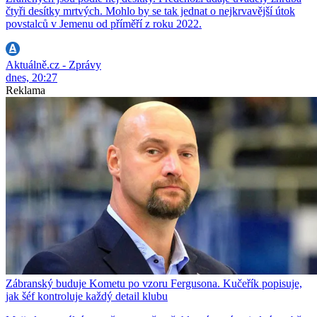
čtyři desítky mrtvých. Mohlo by se tak jednat o nejkrvavější útok
povstalců v Jemenu od příměří z roku 2022.
Aktuálně.cz - Zprávy
dnes, 20:27
Reklama
Zábranský buduje Kometu po vzoru Fergusona. Kučeřík popisuje,
jak šéf kontroluje každý detail klubu