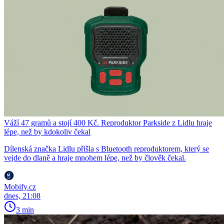
Váží 47 gramů a stojí 400 Kč. Reproduktor Parkside z Lidlu hraje
lépe, než by kdokoliv čekal
Dílenská značka Lidlu přišla s Bluetooth reproduktorem, který se
vejde do dlaně a hraje mnohem lépe, než by člověk čekal.
Mobify.cz
dnes, 21:08
3 min