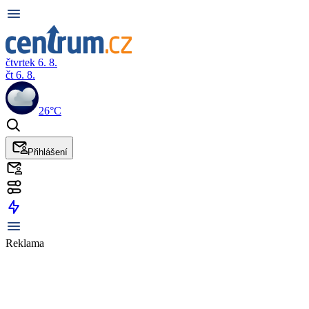
čtvrtek 6. 8.
čt 6. 8.
26°C
Přihlášení
Reklama