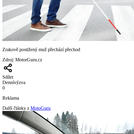
Zrakově postižený muž přechází přechod
Zdroj
:
MotorGuru.cz
Sdílet
Denní
výzva
0
Reklama
Další články z
MotoGuru