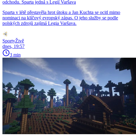
odchodu. Sparta jedná s Legií Varšava
Sparta v létě přestavěla hrot útoku a Jan Kuchta se ocitl mimo
nominaci na klíčový evropský zápas. O jeho služby se podle
polských zdrojů zajímá Legia Varšava.
SportyŽivě
dnes, 19:57
3 min