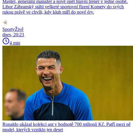
Majitel, generální manažer a nově opět hlavní trenér v jedné osobě.
Libor Zábranský stáhl veškeré sportovní řízení Komety do svých
rukou právě ve chvíli, kdy klub míří do nové éry.
SportyŽivě
dnes, 20:23
4 min
Ronaldo ukázal kolekci aut v hodnotě 700 milionů Kč. Patří mezi ně
model, kterých vzniklo jen deset