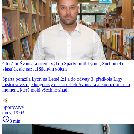
Glosátor Švancara ocenil výkon Sparty proti Lyonu, Suchomela
vlastňák ale nazval šíleným gólem
Sparta porazila Lyon na Letné 2:1 a do odvety 3. předkola Ligy
mistrů si veze jednogólový náskok. Petr Švancara ale upozornil i na
moment, který mohl všechno zhatit.
SportyŽivě
dnes, 19:03
3 min