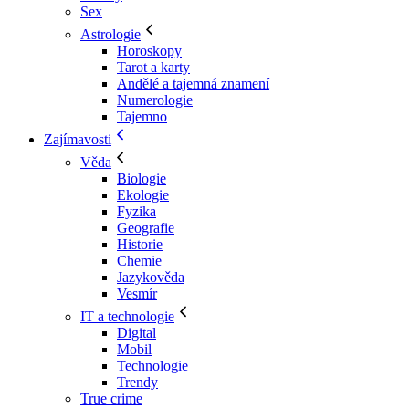
Sex
Astrologie
Horoskopy
Tarot a karty
Andělé a tajemná znamení
Numerologie
Tajemno
Zajímavosti
Věda
Biologie
Ekologie
Fyzika
Geografie
Historie
Chemie
Jazykověda
Vesmír
IT a technologie
Digital
Mobil
Technologie
Trendy
True crime