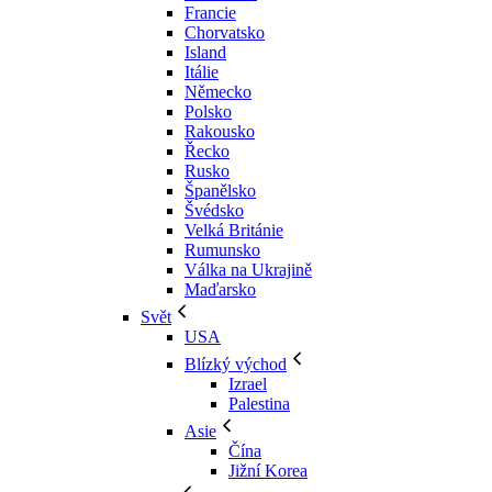
Francie
Chorvatsko
Island
Itálie
Německo
Polsko
Rakousko
Řecko
Rusko
Španělsko
Švédsko
Velká Británie
Rumunsko
Válka na Ukrajině
Maďarsko
Svět
USA
Blízký východ
Izrael
Palestina
Asie
Čína
Jižní Korea