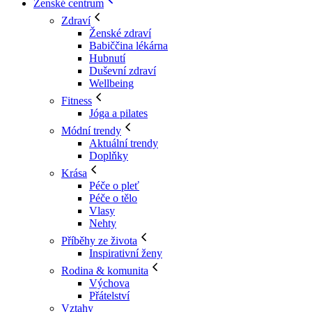
Ženské centrum
Zdraví
Ženské zdraví
Babiččina lékárna
Hubnutí
Duševní zdraví
Wellbeing
Fitness
Jóga a pilates
Módní trendy
Aktuální trendy
Doplňky
Krása
Péče o pleť
Péče o tělo
Vlasy
Nehty
Příběhy ze života
Inspirativní ženy
Rodina & komunita
Výchova
Přátelství
Vztahy