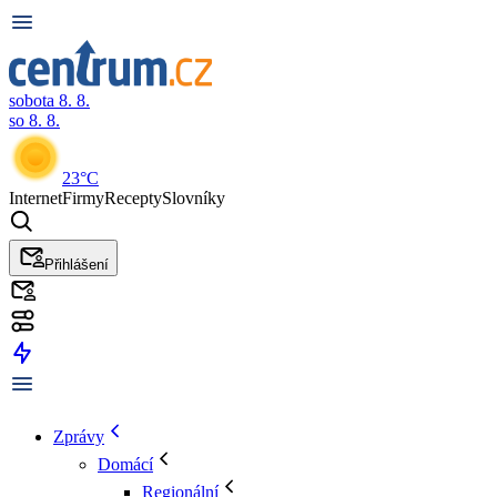
sobota 8. 8.
so 8. 8.
23°C
Internet
Firmy
Recepty
Slovníky
Přihlášení
Zprávy
Domácí
Regionální