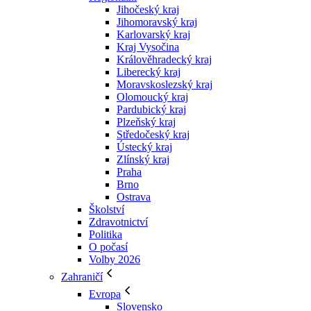
Jihočeský kraj
Jihomoravský kraj
Karlovarský kraj
Kraj Vysočina
Králověhradecký kraj
Liberecký kraj
Moravskoslezský kraj
Olomoucký kraj
Pardubický kraj
Plzeňský kraj
Středočeský kraj
Ústecký kraj
Zlínský kraj
Praha
Brno
Ostrava
Školství
Zdravotnictví
Politika
O počasí
Volby 2026
Zahraničí
Evropa
Slovensko