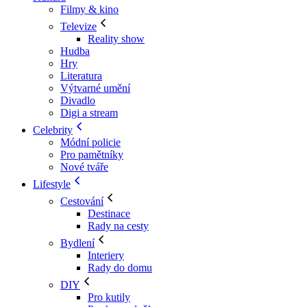
Filmy & kino
Televize
Reality show
Hudba
Hry
Literatura
Výtvarné umění
Divadlo
Digi a stream
Celebrity
Módní policie
Pro pamětníky
Nové tváře
Lifestyle
Cestování
Destinace
Rady na cesty
Bydlení
Interiery
Rady do domu
DIY
Pro kutily