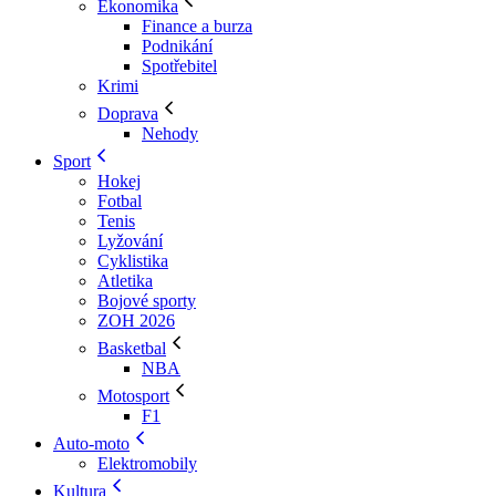
Ekonomika
Finance a burza
Podnikání
Spotřebitel
Krimi
Doprava
Nehody
Sport
Hokej
Fotbal
Tenis
Lyžování
Cyklistika
Atletika
Bojové sporty
ZOH 2026
Basketbal
NBA
Motosport
F1
Auto-moto
Elektromobily
Kultura