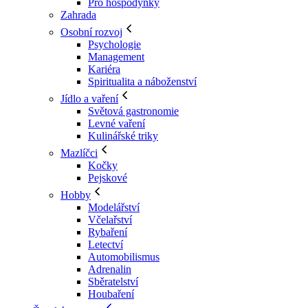
Pro hospodyňky
Zahrada
Osobní rozvoj
Psychologie
Management
Kariéra
Spiritualita a náboženství
Jídlo a vaření
Světová gastronomie
Levné vaření
Kulinářské triky
Mazlíčci
Kočky
Pejskové
Hobby
Modelářství
Včelařství
Rybaření
Letectví
Automobilismus
Adrenalin
Sběratelství
Houbaření