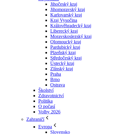
Jihočeský kraj
Jihomoravský kraj
Karlovarský kraj
Kraj Vysočina
Králověhradecký kraj
Liberecký kraj
Moravskoslezský kraj
Olomoucký kraj
Pardubický kraj
Plzeňský kraj
Středočeský kraj
Ústecký kraj
Zlínský kraj
Praha
Brno
Ostrava
Školství
Zdravotnictví
Politika
O počasí
Volby 2026
Zahraničí
Evropa
Slovensko