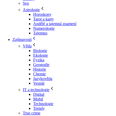
Sex
Astrologie
Horoskopy
Tarot a karty
Andělé a tajemná znamení
Numerologie
Tajemno
Zajímavosti
Věda
Biologie
Ekologie
Fyzika
Geografie
Historie
Chemie
Jazykověda
Vesmír
IT a technologie
Digital
Mobil
Technologie
Trendy
True crime