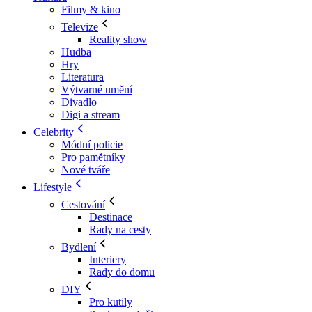
Filmy & kino
Televize
Reality show
Hudba
Hry
Literatura
Výtvarné umění
Divadlo
Digi a stream
Celebrity
Módní policie
Pro pamětníky
Nové tváře
Lifestyle
Cestování
Destinace
Rady na cesty
Bydlení
Interiery
Rady do domu
DIY
Pro kutily