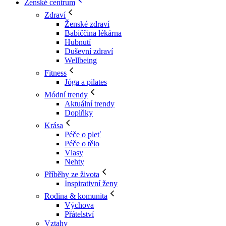
Ženské centrum
Zdraví
Ženské zdraví
Babiččina lékárna
Hubnutí
Duševní zdraví
Wellbeing
Fitness
Jóga a pilates
Módní trendy
Aktuální trendy
Doplňky
Krása
Péče o pleť
Péče o tělo
Vlasy
Nehty
Příběhy ze života
Inspirativní ženy
Rodina & komunita
Výchova
Přátelství
Vztahy