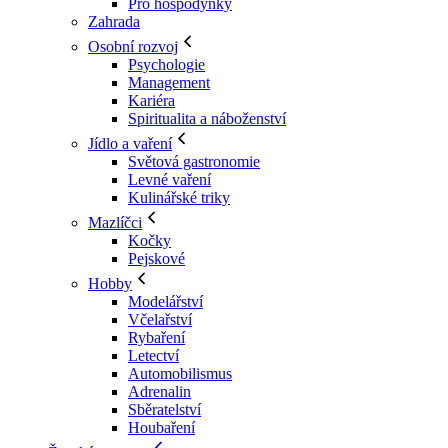
Pro hospodyňky
Zahrada
Osobní rozvoj
Psychologie
Management
Kariéra
Spiritualita a náboženství
Jídlo a vaření
Světová gastronomie
Levné vaření
Kulinářské triky
Mazlíčci
Kočky
Pejskové
Hobby
Modelářství
Včelařství
Rybaření
Letectví
Automobilismus
Adrenalin
Sběratelství
Houbaření