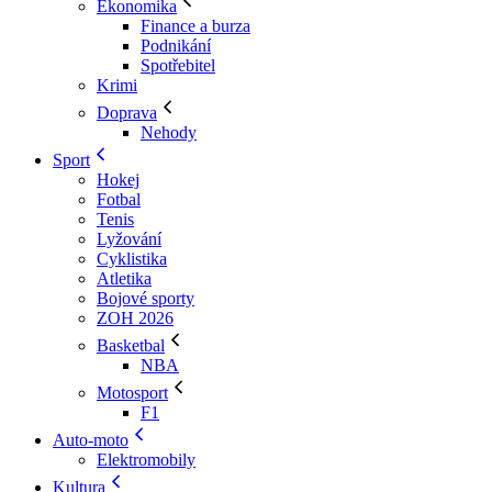
Ekonomika
Finance a burza
Podnikání
Spotřebitel
Krimi
Doprava
Nehody
Sport
Hokej
Fotbal
Tenis
Lyžování
Cyklistika
Atletika
Bojové sporty
ZOH 2026
Basketbal
NBA
Motosport
F1
Auto-moto
Elektromobily
Kultura