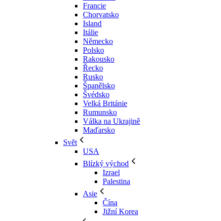
Francie
Chorvatsko
Island
Itálie
Německo
Polsko
Rakousko
Řecko
Rusko
Španělsko
Švédsko
Velká Británie
Rumunsko
Válka na Ukrajině
Maďarsko
Svět
USA
Blízký východ
Izrael
Palestina
Asie
Čína
Jižní Korea