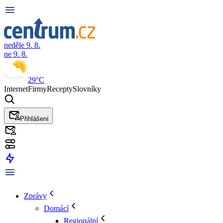
neděle 9. 8.
ne 9. 8.
29°C
Internet
Firmy
Recepty
Slovníky
Přihlášení
Zprávy
Domácí
Regionální