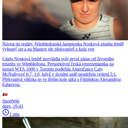
Návrat do reality. Wimbledonská šampionka Nosková ztratila téměř
vyhraný set a na Masters jde překvapivě z kola ven
Linda Nosková hrubě nezvládla svůj první zápas od životního
triumfu ve Wimbledonu. Perspektivní česká reprezentantka na
turnaji WTA 1000 v Torontu podlehla Američance Caty
McNallyové 6:7, 1:6, když v úvodní sadě neudržela vedení 5:1.
Překvapivá vítězka se ve třetím kole utká s Filipínkou Alexandrou
Ealaovou.
SportWin
dnes, 19:43
1 min