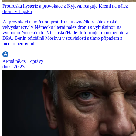
Protiruská hysterie a provokace z Kyjeva, reaguje Kreml na nález
dronu v Lipsku
Za provokaci namířenou proti Rusku označilo v pátek ruské
velvyslanectví v Německu úterní nález dronu s výbušninou na
východoněmeckém letišti Lipsko/Halle. Informuje o tom agentura
DPA. Berlín oficiálně Moskvu v souvislosti s tímto případem z
ničeho neobvinil.
Aktuálně.cz - Zprávy
dnes, 20:23