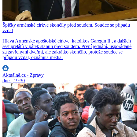
Špičky arménské církve skončily před soudem. Soudce se případu
vzdal
Hlava Arménské apoštolské církve, katolikos Garegin II., a dalších
šest prelátů v pátek stanuli před soudem. První jednání, uspořádané
za zavřenými dveřmi, ale zakrátko skončilo, protože soudce se
případu vzdal, oznámila média.
Aktuálně.cz - Zprávy
dnes, 19:30