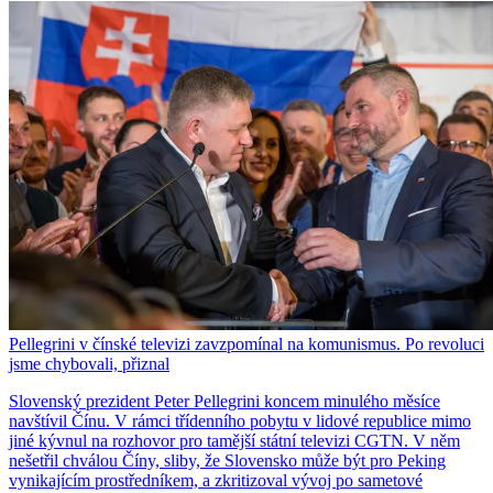
Pellegrini v čínské televizi zavzpomínal na komunismus. Po revoluci
jsme chybovali, přiznal
Slovenský prezident Peter Pellegrini koncem minulého měsíce
navštívil Čínu. V rámci třídenního pobytu v lidové republice mimo
jiné kývnul na rozhovor pro tamější státní televizi CGTN. V něm
nešetřil chválou Číny, sliby, že Slovensko může být pro Peking
vynikajícím prostředníkem, a zkritizoval vývoj po sametové