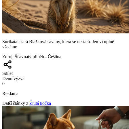
Surikata: stará Blažková savany, která se nestará. Jen ví úplně
všechno
Zdroj
:
Šťavnatý příběh - Čeština
Sdílet
Denní
výzva
0
Reklama
Další články z
Žlutá kočka