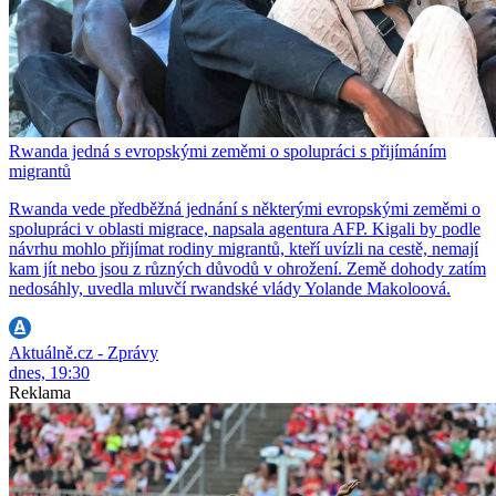
Rwanda jedná s evropskými zeměmi o spolupráci s přijímáním
migrantů
Rwanda vede předběžná jednání s některými evropskými zeměmi o
spolupráci v oblasti migrace, napsala agentura AFP. Kigali by podle
návrhu mohlo přijímat rodiny migrantů, kteří uvízli na cestě, nemají
kam jít nebo jsou z různých důvodů v ohrožení. Země dohody zatím
nedosáhly, uvedla mluvčí rwandské vlády Yolande Makoloová.
Aktuálně.cz - Zprávy
dnes, 19:30
Reklama