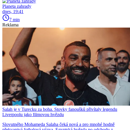
Planeta zahrady
dnes, 19:41
7 min
Reklama
Salah je v Turecku za boha. Stovky fanoušků přivítaly legendu
Liverpoolu jako filmovou hvězdu
Slovutného Mohameda Salaha čeká nová a pro mnohé hodně
překvapivá fotbalová výzva. Egyptská hvězda po odchodu z