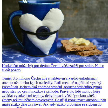
Horké léto může být pro třetinu Čechů větší zátěží pro srdce. Na co
si dát pozor?
Téměř 3,6 milionu Čechů žije s některým z kardiovaskulárních
onemocnění nebo jejich následky. Patří mezi ně například vysoký
krevní tlak, ischemická choroba srdeční, porucha srdečního rytmu
nebo stav po cévní mozkové příhodě. Právě tito lidé mohou hůře
zvládat vysoké letní teploty, dehydrataci, větší fyzickou zátěž i
změny režimu během dovolených. Častější konzumace alkoholu pak
může riziko dále zvyšovat. Jak tedy riziko problémů se srdcem co