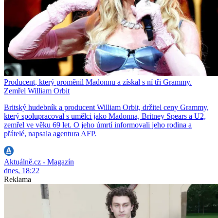
Producent, který proměnil Madonnu a získal s ní tři Grammy.
Zemřel William Orbit
Britský hudebník a producent William Orbit, držitel ceny Grammy,
který spolupracoval s umělci jako Madonna, Britney Spears a U2,
zemřel ve věku 69 let. O jeho úmrtí informovali jeho rodina a
přátelé, napsala agentura AFP.
Aktuálně.cz - Magazín
dnes, 18:22
Reklama