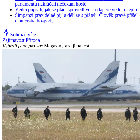
parlamentu nakráčeli nečekaní hosté
Vědci popsali, jak se ptáci spravedlivě střídají ve vedení hejna
Šimpanzi pravidelně pijí a dělí se s přáteli. Člověk právě přišel
o autorství hospody
Zobrazit více
Zajímavosti
Příroda
Vybrali jsme pro vás
Magazíny a zajímavosti