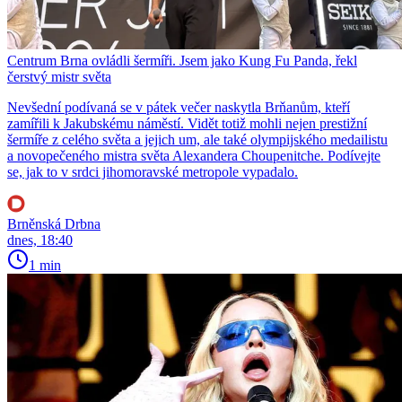
Centrum Brna ovládli šermíři. Jsem jako Kung Fu Panda, řekl
čerstvý mistr světa
Nevšední podívaná se v pátek večer naskytla Brňanům, kteří
zamířili k Jakubskému náměstí. Vidět totiž mohli nejen prestižní
šermíře z celého světa a jejich um, ale také olympijského medailistu
a novopečeného mistra světa Alexandera Choupenitche. Podívejte
se, jak to v srdci jihomoravské metropole vypadalo.
Brněnská Drbna
dnes, 18:40
1 min