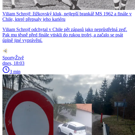
Viliam Schrojf: žižkovský kluk, nejlepší brankář MS 1962 a finále v
Chile, které přepsaly jeho kariéru
Viliam Schrojf odchytal v Chile pět zápasů jako neprůstřelná zeď.
Pak mu těsně před finále vtiskli do rukou trofej, a začalo se psát
úplně jiné vyprávění.
SportyŽivě
dnes, 18:03
3 min