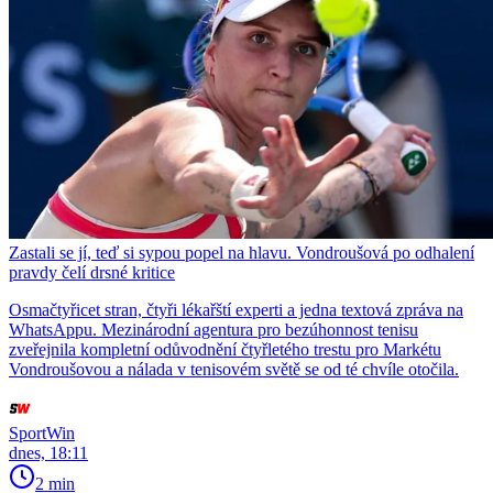
Zastali se jí, teď si sypou popel na hlavu. Vondroušová po odhalení
pravdy čelí drsné kritice
Osmačtyřicet stran, čtyři lékařští experti a jedna textová zpráva na
WhatsAppu. Mezinárodní agentura pro bezúhonnost tenisu
zveřejnila kompletní odůvodnění čtyřletého trestu pro Markétu
Vondroušovou a nálada v tenisovém světě se od té chvíle otočila.
SportWin
dnes, 18:11
2 min