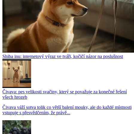
Shiba inu: internetový výraz ve tváři, kočičí názor na poslušnost
Čivava: pes velikosti svačiny, který se považuje za konečné řešení
všech hrozeb
Čivava váží sotva tolik co větší balení mouky, ale do každé místnosti
vstupuje s přesvědčením, že právě...