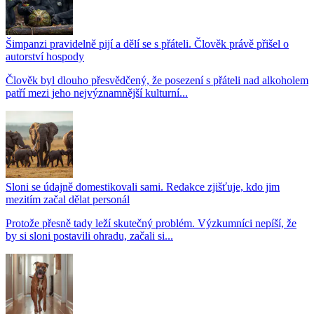
Šimpanzi pravidelně pijí a dělí se s přáteli. Člověk právě přišel o
autorství hospody
Člověk byl dlouho přesvědčený, že posezení s přáteli nad alkoholem
patří mezi jeho nejvýznamnější kulturní...
Sloni se údajně domestikovali sami. Redakce zjišťuje, kdo jim
mezitím začal dělat personál
Protože přesně tady leží skutečný problém. Výzkumníci nepíší, že
by si sloni postavili ohradu, začali si...