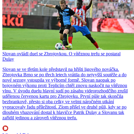
Slovan ovládl duel se Zbrojovkou. O vítěznou trefu se postaral
Dulay
Slovan se ve třetím kole představil na hřišti ligového nováčka.
Zbrojovka Brno se po třech letech vrátila do nejvyšší soutěže a do
nové sezony vstoupila ve výborné formě. Slovan naopak po
bojovném výkonu proti Teplicím chtěl znovu naskočit na vítěznou
vlnu. V úvodu duelu hlavní sudí po zásahu videorozhodčího zrušil
udělenou červenou kartu pro Zbrojovku. První půle tak skončila
bezbrankově, přesto si oba celky ve velmi náročném utkání
vypracovaly řadu příležitostí. Zlom přišel ve druhé půli, kdy se po
dlouhém vhazování dostal k hlavičce Patrik Dulay a Slovanu tak
zařídil jedinou a zároveň vítěznou trefu.