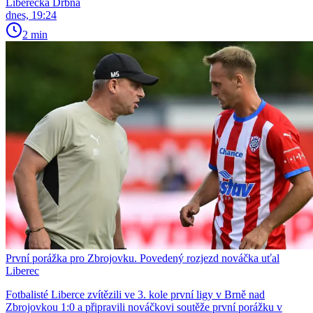
Liberecká Drbna
dnes, 19:24
2 min
První porážka pro Zbrojovku. Povedený rozjezd nováčka uťal
Liberec
Fotbalisté Liberce zvítězili ve 3. kole první ligy v Brně nad
Zbrojovkou 1:0 a připravili nováčkovi soutěže první porážku v