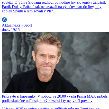
soutěži. O výhře Slovanu rozhodl po hodině hry slovenský záložník
Patrik Dulay. Brňané tak nenavázali na výtečný start do ligy, kdy
zdolali Spartu a remizovali v Plzni.
Aktuálně.cz - Sport
dnes, 19:15
Připravte si kapesníky. V sobotu ve 20:00 vysílá Prima MAX příběh
podle skutečné události, který rozseká i ty nejtvrdší povahy
V lednu 1925 se jedno z nejizolovanějších míst na Zemi ocitlo v