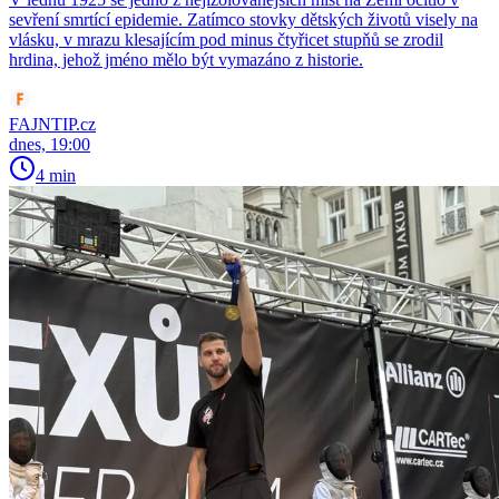
sevření smrtící epidemie. Zatímco stovky dětských životů visely na
vlásku, v mrazu klesajícím pod minus čtyřicet stupňů se zrodil
hrdina, jehož jméno mělo být vymazáno z historie.
FAJNTIP.cz
dnes, 19:00
4 min