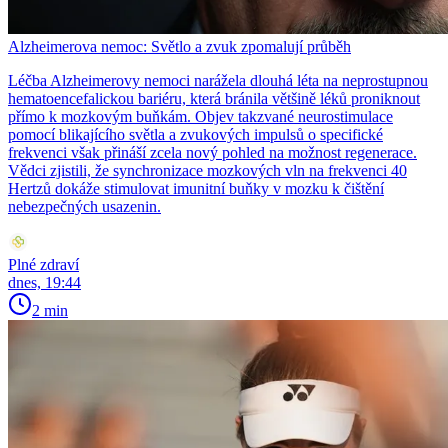
Alzheimerova nemoc: Světlo a zvuk zpomalují průběh
Léčba Alzheimerovy nemoci narážela dlouhá léta na neprostupnou
hematoencefalickou bariéru, která bránila většině léků proniknout
přímo k mozkovým buňkám. Objev takzvané neurostimulace
pomocí blikajícího světla a zvukových impulsů o specifické
frekvenci však přináší zcela nový pohled na možnost regenerace.
Vědci zjistili, že synchronizace mozkových vln na frekvenci 40
Hertzů dokáže stimulovat imunitní buňky v mozku k čištění
nebezpečných usazenin.
Plné zdraví
dnes, 19:44
2 min