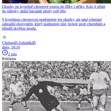
Okurky po kyselině citronové rostou do šířky i délky. Kdo ji přidá
do zálivky, sklízí baculaté plody celé léto
S kyselinou citronovou nepěstujete jen okurky, ale také robustní
zahradní ekosystém, který podporuje růst, bojuje proti chorobám a
přináší skvělou úrodu.
Chalupáři-Zahrádkáři
dnes, 18:10
2 min
Reklama