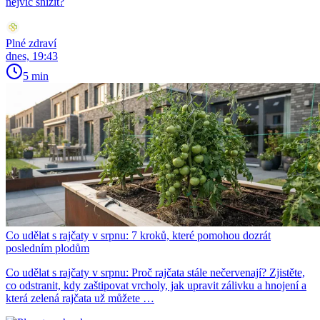
nejvíc snížit?
Plné zdraví
dnes, 19:43
5 min
Co udělat s rajčaty v srpnu: 7 kroků, které pomohou dozrát
posledním plodům
Co udělat s rajčaty v srpnu: Proč rajčata stále nečervenají? Zjistěte,
co odstranit, kdy zaštipovat vrcholy, jak upravit zálivku a hnojení a
která zelená rajčata už můžete …