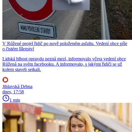
V Růžené projel řidič po nově položeném asfaltu. Vedení obce píše
o čistém šílenství
Lidská blbost opravdu nezná mezí, informovalo včera vedení obce
Růžená na svém facebooku. A informovalo, s jakými řidiči se už
kolem staveb setkali.
Jihlavská Drbna
dnes, 17:58
1 min