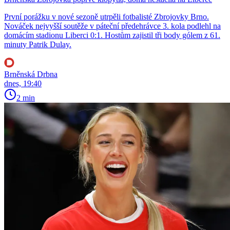
První porážku v nové sezoně utrpěli fotbalisté Zbrojovky Brno.
Nováček nejvyšší soutěže v páteční předehrávce 3. kola podlehl na
domácím stadionu Liberci 0:1. Hostům zajistil tři body gólem z 61.
minuty Patrik Dulay.
Brněnská Drbna
dnes, 19:40
2 min