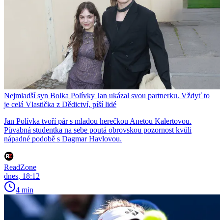
Nejmladší syn Bolka Polívky Jan ukázal svou partnerku. Vždyť to
je celá Vlastička z Dědictví, píší lidé
Jan Polívka tvoří pár s mladou herečkou Anetou Kalertovou.
Půvabná studentka na sebe poutá obrovskou pozornost kvůli
nápadné podobě s Dagmar Havlovou.
ReadZone
dnes, 18:12
4 min