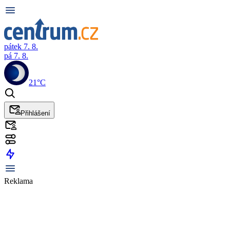
pátek 7. 8.
pá 7. 8.
21°C
Přihlášení
Reklama