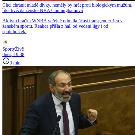
Chci chránit mladé dívky, neměly by hrát proti biologickým mužům,
říká hvězda ženské NBA Cunninghamová
Aktivní hráčka WNBA veřejně odmítla účast transgender žen v
ženském sportu. Reakce přišla z hal, od vedení ligy i od
spoluhráček.
SportyŽivě
dnes, 19:38
3 min