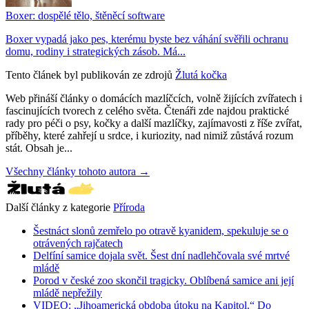
Boxer: dospělé tělo, štěněcí software
Boxer vypadá jako pes, kterému byste bez váhání svěřili ochranu
domu, rodiny i strategických zásob. Má...
Tento článek byl publikován ze zdrojů
Žlutá kočka
Web přináší články o domácích mazlíčcích, volně žijících zvířatech i
fascinujících tvorech z celého světa. Čtenáři zde najdou praktické
rady pro péči o psy, kočky a další mazlíčky, zajímavosti z říše zvířat,
příběhy, které zahřejí u srdce, i kuriozity, nad nimiž zůstává rozum
stát. Obsah je...
Všechny články tohoto autora →
Další články z kategorie
Příroda
Šestnáct slonů zemřelo po otravě kyanidem, spekuluje se o
otrávených rajčatech
Delfíní samice dojala svět. Šest dní nadlehčovala své mrtvé
mládě
Porod v české zoo skončil tragicky. Oblíbená samice ani její
mládě nepřežily
VIDEO: „Jihoamerická obdoba útoku na Kapitol.“ Do