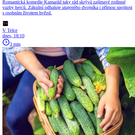
Romantická komedie Kamarád taky rád skrývá zajímavé rodinné
vazby herců. Zákulisí odhaluje utajeného dvojníka i přímou spojitost
s osobním životem hvězd.
V Telce
dnes, 18:10
3 min