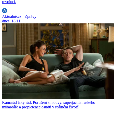
revoluci.
Aktuálně.cz - Zprávy
dnes, 18:11
Kamarád taky rád: Porušení smlouvy, superjachta ruského
miliardáře a propletenec osudů v reálném životě