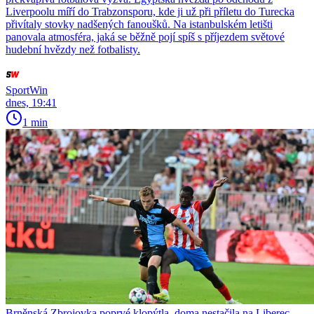
Liverpoolu míří do Trabzonsporu, kde ji už při příletu do Turecka
přivítaly stovky nadšených fanoušků. Na istanbulském letišti
panovala atmosféra, jaká se běžně pojí spíš s příjezdem světové
hudební hvězdy než fotbalisty.
SportWin
dnes, 19:41
1 min
Brněnská Zbrojovka poprvé klopýtla, doma nestačila na Liberec