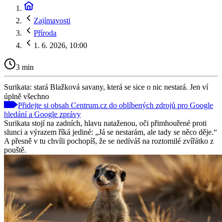
Zajímavosti
Příroda
1. 6. 2026, 10:00
3 min
Surikata: stará Blažková savany, která se sice o nic nestará. Jen ví
úplně všechno
Přidejte si obsah Centrum.cz do oblíbených zdrojů pro Google
hledání a Google zprávy
Surikata stojí na zadních, hlavu nataženou, oči přimhouřené proti
slunci a výrazem říká jediné: „Já se nestarám, ale tady se něco děje.“
A přesně v tu chvíli pochopíš, že se nedíváš na roztomilé zvířátko z
pouště.