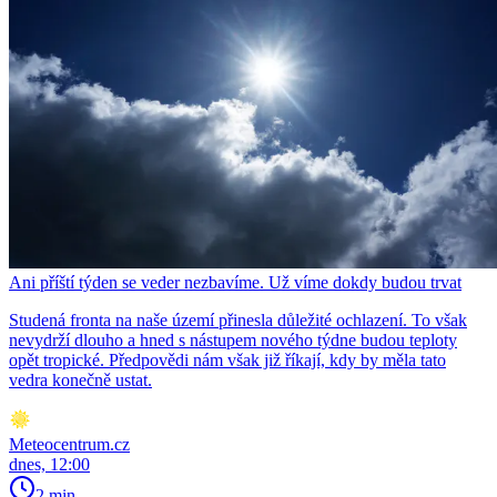
Ani příští týden se veder nezbavíme. Už víme dokdy budou trvat
Studená fronta na naše území přinesla důležité ochlazení. To však
nevydrží dlouho a hned s nástupem nového týdne budou teploty
opět tropické. Předpovědi nám však již říkají, kdy by měla tato
vedra konečně ustat.
Meteocentrum.cz
dnes, 12:00
2 min