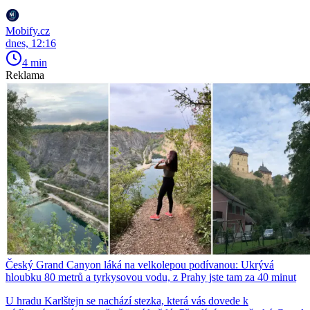
Mobify.cz
dnes, 12:16
4 min
Reklama
Český Grand Canyon láká na velkolepou podívanou: Ukrývá
hloubku 80 metrů a tyrkysovou vodu, z Prahy jste tam za 40 minut
U hradu Karlštejn se nachází stezka, která vás dovede k