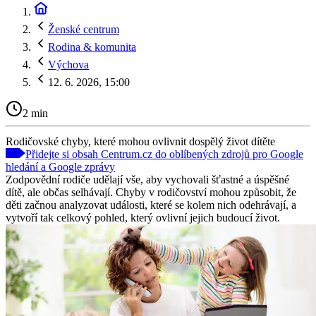
Ženské centrum
Rodina & komunita
Výchova
12. 6. 2026, 15:00
2 min
Rodičovské chyby, které mohou ovlivnit dospělý život dítěte
Přidejte si obsah Centrum.cz do oblíbených zdrojů pro Google
hledání a Google zprávy
Zodpovědní rodiče udělají vše, aby vychovali šťastné a úspěšné
dítě, ale občas selhávají. Chyby v rodičovství mohou způsobit, že
děti začnou analyzovat události, které se kolem nich odehrávají, a
vytvoří tak celkový pohled, který ovlivní jejich budoucí život.