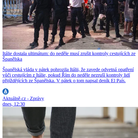
Itálie dostala ultimátum: do neděle musí zrušit kontroly cestujících ze
Španělska
Španělská vláda v pátek pohrozila Itálii, že zavede odvetná opatření
vůči cestujícím z Itálie, pokud Řím do neděle nezruší kontroly lidí
přijíždějících ze Španělska. V pátek o tom napsal deník El País.
Aktuálně.cz - Zprávy
dnes, 12:30