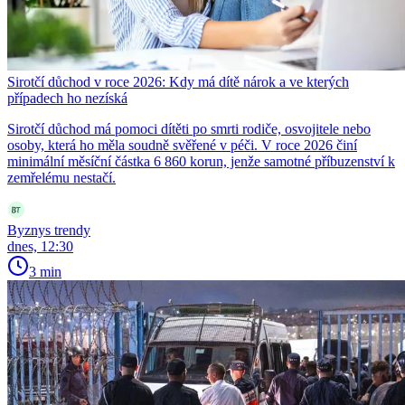
Sirotčí důchod v roce 2026: Kdy má dítě nárok a ve kterých
případech ho nezíská
Sirotčí důchod má pomoci dítěti po smrti rodiče, osvojitele nebo
osoby, která ho měla soudně svěřené v péči. V roce 2026 činí
minimální měsíční částka 6 860 korun, jenže samotné příbuzenství k
zemřelému nestačí.
Byznys trendy
dnes, 12:30
3 min