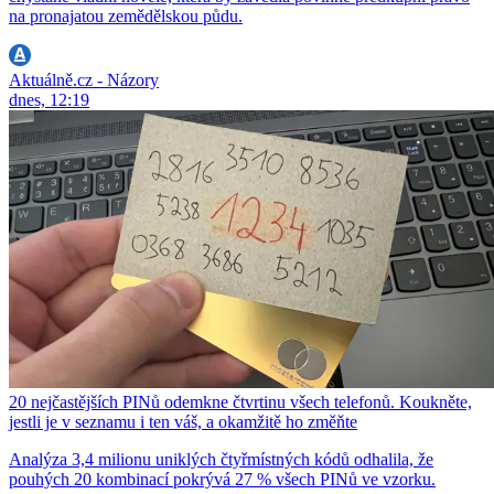
na pronajatou zemědělskou půdu.
Aktuálně.cz - Názory
dnes, 12:19
20 nejčastějších PINů odemkne čtvrtinu všech telefonů. Koukněte,
jestli je v seznamu i ten váš, a okamžitě ho změňte
Analýza 3,4 milionu uniklých čtyřmístných kódů odhalila, že
pouhých 20 kombinací pokrývá 27 % všech PINů ve vzorku.