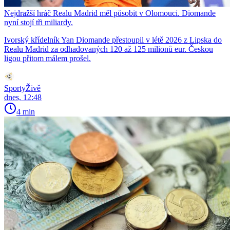
Nejdražší hráč Realu Madrid měl působit v Olomouci. Diomande
nyní stojí tři miliardy.
Ivorský křídelník Yan Diomande přestoupil v létě 2026 z Lipska do
Realu Madrid za odhadovaných 120 až 125 milionů eur. Českou
ligou přitom málem prošel.
SportyŽivě
dnes, 12:48
4 min