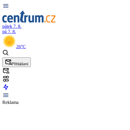
pátek 7. 8.
pá 7. 8.
26°C
Přihlášení
Reklama