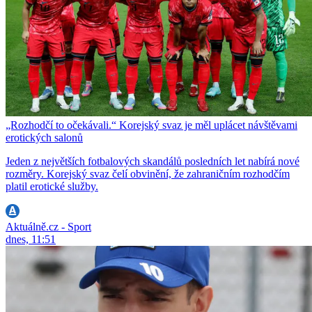
„Rozhodčí to očekávali.“ Korejský svaz je měl uplácet návštěvami
erotických salonů
Jeden z největších fotbalových skandálů posledních let nabírá nové
rozměry. Korejský svaz čelí obvinění, že zahraničním rozhodčím
platil erotické služby.
Aktuálně.cz - Sport
dnes, 11:51