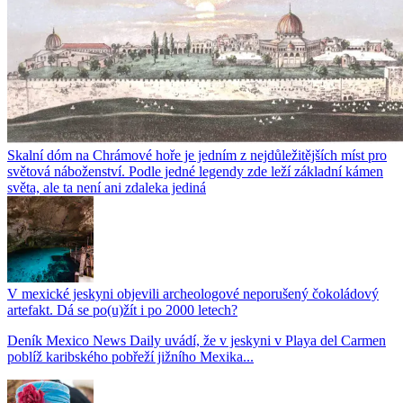
Skalní dóm na Chrámové hoře je jedním z nejdůležitějších míst pro
světová náboženství. Podle jedné legendy zde leží základní kámen
světa, ale ta není ani zdaleka jediná
V mexické jeskyni objevili archeologové neporušený čokoládový
artefakt. Dá se po(u)žít i po 2000 letech?
Deník Mexico News Daily uvádí, že v jeskyni v Playa del Carmen
poblíž karibského pobřeží jižního Mexika...