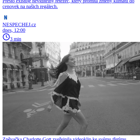
Přesto existuje neviditelný řetězec, který promítá změny klimatu do
cenovek na našich regálech.
NESPECHEJ.cz
dnes, 12:00
3 min
Zpěvačka Charlotte Gott zveřejnila videoklip ke svému třetímu