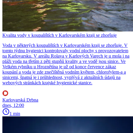
Kvalita vody v koupalištích v Karlovarském kraji se zhoršuje
Voda v některých koupalištích v Karlovarském kraji se zhoršuje. V
tomto týdnu hygienici kontrolovaly vodní plochy s provozovatelem
na Karlovarsku. V areálu Rolava v Karlových Varech je u mola i na
pláži voda na třetím z pěti stupňů kvality a ve vodě jsou sinice. Ve
Velkém rybníku u Hroznětína je už od konce července zákaz
koupání a voda je zde znečištěná vodním květem, chlorofylem-a a
sinicemi, špatná je i průhlednost, vyplývá z aktuálních údajů na
webových stránkách krajské hygienické stanice.
Karlovarská Drbna
dnes, 12:00
1 min