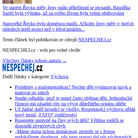
Ve starém Řecku měly ženy málo příležitostí se prosadit. Básnířka
Sapfó byla výjimka, už za svého života byla velmi obdivována
Starověké Řecko bylo doménou mužů. Ačkoliv ženy měly v jistých
ohledech lepší pozici než v křesťanském...
Tento článek byl publikován ze zdrojů
NESPECHEJ.cz
NESPECHEJ.cz - web pro volné chvíle
Všechny články tohoto autora →
Další články z kategorie
Výchova
Problémy s grafomotorikou? Nechte děti vyplazovat jazyk a
malovat po zdech
Studie odhalila, proč je nutné často objímat děti. Jednoduchá
činnost má zásadní vliv na vývoj důležitého orgánu dítěte
Už žádné další hroutící se vločky. Respektující výchovu střídá
nový trend „FAFO“ rodičovství
Reagujete správně na činy svých dětí? Většina rodičů se
dopouští zbytečných chyb
„Máme doma tichou domácnost, protože se s ženou
nedokážeme shodnout, zda jsem synovi dal pár výchovných