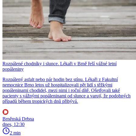
Rozpálené chodníky i slunce. Lékaři v Brně řeší vážné letní
popáleniny
Rozpálený asfalt nebo pár hodin bez stínu. Lékaři z Fakultní
nemocnice Brno letos už hospitalizovali pět lidí s těžkými
popáleninami chodidel, mezi nimi i roční dítě. Ošetřovali také
pacienty s vážnými popáleninami od slunce a varují, že podobných
případů během tropických dnů přibývá.
Brněnská Drbna
dnes, 12:30
2 min