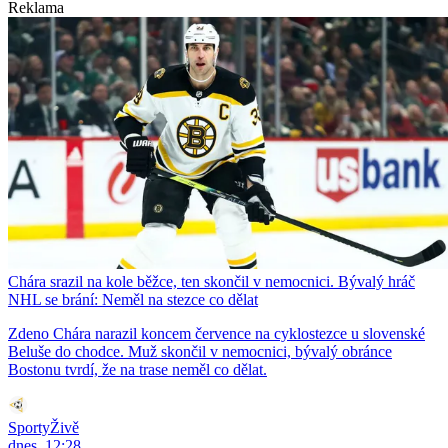
Reklama
Chára srazil na kole běžce, ten skončil v nemocnici. Bývalý hráč
NHL se brání: Neměl na stezce co dělat
Zdeno Chára narazil koncem července na cyklostezce u slovenské
Beluše do chodce. Muž skončil v nemocnici, bývalý obránce
Bostonu tvrdí, že na trase neměl co dělat.
SportyŽivě
dnes, 12:28