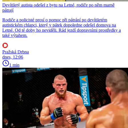
Devítiletý autista odešel z bytu na Letné, rodiče po něm marně
pátrají
Rodiče a policisté prosí o pomoc při pátrání po devítiletém
autistickém chlapci, který v pátek dopoledne odešel domova na
Letné. Od té doby ho neviděli. Rád jezdí dopravními prostředky a
také výtahem.
Pražská Drbna
dnes, 12:06
1 min