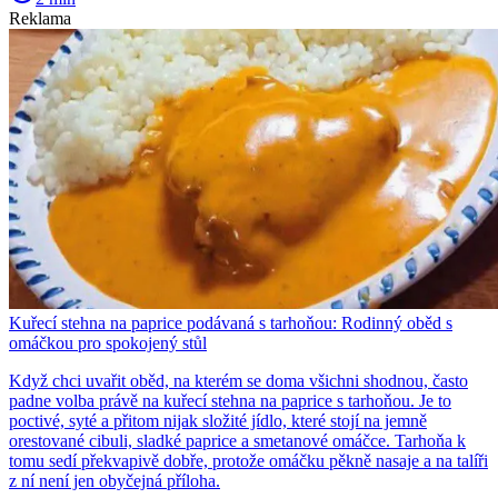
Reklama
Kuřecí stehna na paprice podávaná s tarhoňou: Rodinný oběd s
omáčkou pro spokojený stůl
Když chci uvařit oběd, na kterém se doma všichni shodnou, často
padne volba právě na kuřecí stehna na paprice s tarhoňou. Je to
poctivé, syté a přitom nijak složité jídlo, které stojí na jemně
orestované cibuli, sladké paprice a smetanové omáčce. Tarhoňa k
tomu sedí překvapivě dobře, protože omáčku pěkně nasaje a na talíři
z ní není jen obyčejná příloha.