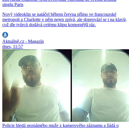
singlu Paris
Nový videoklip se natáčel během června přímo ve francouzské
metropoli a Charlotte v něm nejen zpívá, ale doprovází se i na klavír,
což dle tvůrců dodává celému klipu komornější ráz.
Aktuálně.cz - Magazín
dnes, 11:57
Policie hledá neznámého muže z kamerového záznamu a žádá o