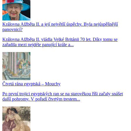
Královna Alžběta II. a její největší úspěchy. Byla nejúspěšnější
panovnicí?
Královna Alžběta II. vládla Velké Británii 70 let. Díky tomu se
zařadila mezi nejdéle panující krále a...
Čtvrtá rána egyptská – Mouchy
Po první trojici egyptských ran se na starověkou říši začaly snášet
další pohromy. V pořadí čtvrtým trestem...