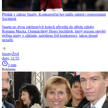
Přetlak v záloze Sparty. Konkurenční boj může odnést i reprezentant
Sochůrek
Sparta po dvou odehraných kolech přivedla do středu zálohy
Romana Macka. Osmnáctiletý Hugo Sochůrek, který sezonu otevřel
dvěma starty v základu, najednou čelí konkurenci, jakou dosud
nezažil.
SportyŽivě
dnes, 11:55
3 min
Reklama