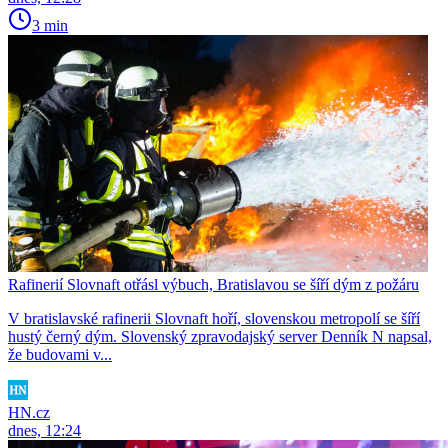
3 min
Rafinerií Slovnaft otřásl výbuch, Bratislavou se šíří dým z požáru
V bratislavské rafinerii Slovnaft hoří, slovenskou metropolí se šíří
hustý černý dým. Slovenský zpravodajský server Denník N napsal,
že budovami v...
HN.cz
dnes, 12:24