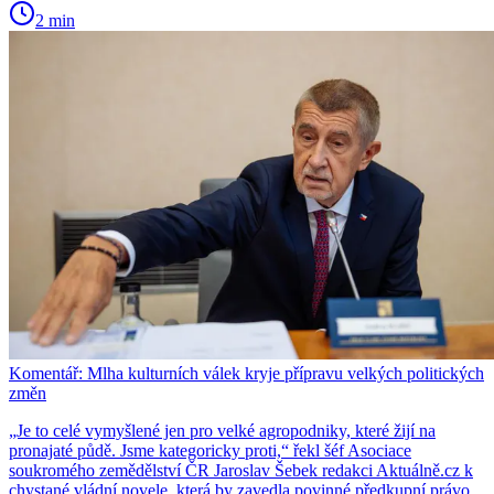
2 min
Komentář: Mlha kulturních válek kryje přípravu velkých politických
změn
„Je to celé vymyšlené jen pro velké agropodniky, které žijí na
pronajaté půdě. Jsme kategoricky proti,“ řekl šéf Asociace
soukromého zemědělství ČR Jaroslav Šebek redakci Aktuálně.cz k
chystané vládní novele, která by zavedla povinné předkupní právo