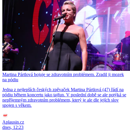
Martina Pártlová bojuje se zdravotním problémem. Zradil ji mozek
na pódiu
Jedna z nejlepších českých zpěvaček Martina Pártlová (47) řádí na
pódiu během koncertu jako tajfun. V poslední době se ale potýká se
nepříjemným zdravotním problémem, který je ale dle jejích slov
spojen s věkem.
Aplausin.cz
dnes, 12:23