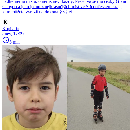
nádhernému místu, o němž neví každý. Přezdívá se mu český Grand
Canyon a je to jedno z nejkrásnějších míst ve Středočeském kraji,
kam můžete vyrazit na dokonalý výlet.
Kapitalio
dnes, 12:09
3 min