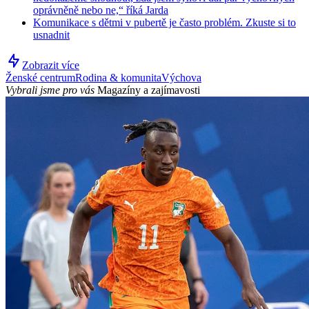
oprávněně nebo ne,“ říká Jarda
Komunikace s dětmi v pubertě je často problém. Zkuste si to
usnadnit
Zobrazit více
Ženské centrum
Rodina & komunita
Výchova
Vybrali jsme pro vás
Magazíny a zajímavosti