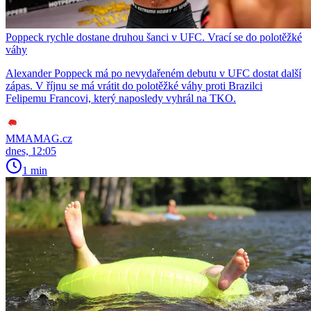
Poppeck rychle dostane druhou šanci v UFC. Vrací se do polotěžké
váhy
Alexander Poppeck má po nevydařeném debutu v UFC dostat další
zápas. V říjnu se má vrátit do polotěžké váhy proti Brazilci
Felipemu Francovi, který naposledy vyhrál na TKO.
MMAMAG.cz
dnes, 12:05
1 min