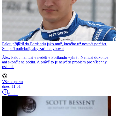
Palou přijíždí do Portlandu jako muž, kterého už nestačí porážet.
Soupeři potřebují, aby začal chybovat
Álex Palou nemusí v neděli v Portlandu vyhrát. Nemusí dokonce
ani skončit na pódiu. A právě to je největší problém pro všechny
ostatní.
Vše o sportu
dnes, 11:51
6 min