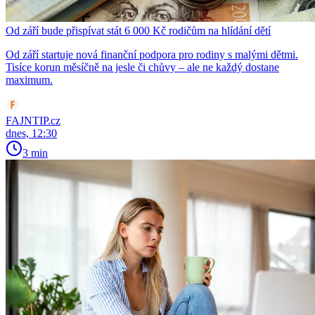
Od září bude přispívat stát 6 000 Kč rodičům na hlídání dětí
Od září startuje nová finanční podpora pro rodiny s malými dětmi.
Tisíce korun měsíčně na jesle či chůvy – ale ne každý dostane
maximum.
FAJNTIP.cz
dnes, 12:30
3 min