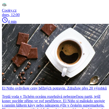
Cooky.cz
dnes, 12:00
4 min
El Niño ovlivňuje ceny běžných potravin. Zdražuje přes 20 výrobků
Teplá voda v Tichém oceánu rozehrává nebezpečnou partii, jejíž
konec pocítíte přímo ve své peněžence. El Niño si málokdo spojuje
s ranním šálkem kávy nebo nákupem rýže v českém supermarketu.