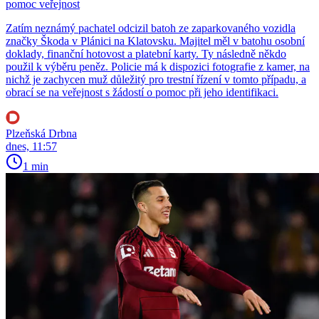
pomoc veřejnost
Zatím neznámý pachatel odcizil batoh ze zaparkovaného vozidla
značky Škoda v Plánici na Klatovsku. Majitel měl v batohu osobní
doklady, finanční hotovost a platební karty. Ty následně někdo
použil k výběru peněz. Policie má k dispozici fotografie z kamer, na
nichž je zachycen muž důležitý pro trestní řízení v tomto případu, a
obrací se na veřejnost s žádostí o pomoc při jeho identifikaci.
Plzeňská Drbna
dnes, 11:57
1 min