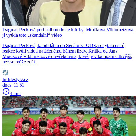
Dagmar Pecková pod palbou drsné kritiky: Mračková Vildumetzová
jí vytkla toto „skandální“ video
Dagmar Pecková, kandidátka do Senátu za ODS, schytala ostré
reakce kvůli videu natáčenému během jízdy. Kritika od Jany
Mračkové Vildumetzové otevřela téma, které je v kampani citlivější,
než se může zdát.
In-lifestyle.cz
dnes, 11:51
3 min