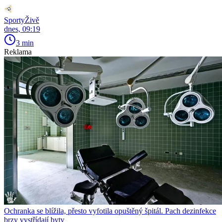
SportyŽivě
dnes, 09:19
3 min
Reklama
Ochranka se blížila, přesto vyfotila opuštěný špitál. Pach dezinfekce
brzy vystřídají byty