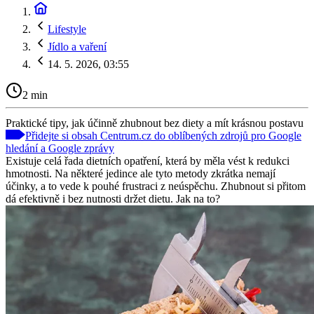
Lifestyle
Jídlo a vaření
14. 5. 2026, 03:55
2 min
Praktické tipy, jak účinně zhubnout bez diety a mít krásnou postavu
Přidejte si obsah Centrum.cz do oblíbených zdrojů pro Google
hledání a Google zprávy
Existuje celá řada dietních opatření, která by měla vést k redukci
hmotnosti. Na některé jedince ale tyto metody zkrátka nemají
účinky, a to vede k pouhé frustraci z neúspěchu. Zhubnout si přitom
dá efektivně i bez nutnosti držet dietu. Jak na to?