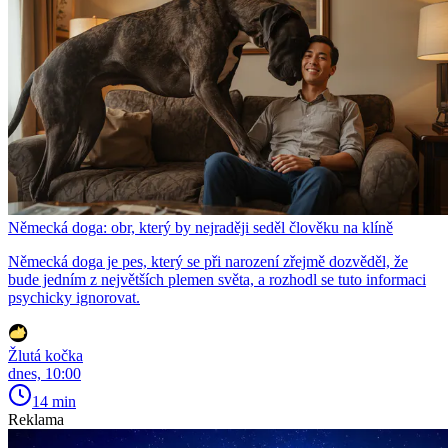
Německá doga: obr, který by nejraději seděl člověku na klíně
Německá doga je pes, který se při narození zřejmě dozvěděl, že
bude jedním z největších plemen světa, a rozhodl se tuto informaci
psychicky ignorovat.
Žlutá kočka
dnes, 10:00
14 min
Reklama