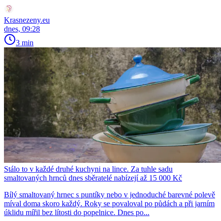
Krasnezeny.eu
dnes, 09:28
3 min
Stálo to v každé druhé kuchyni na lince. Za tuhle sadu
smaltovaných hrnců dnes sběratelé nabízejí až 15 000 Kč
Bílý smaltovaný hrnec s puntíky nebo v jednoduché barevné polevě
míval doma skoro každý. Roky se povaloval po půdách a při jarním
úklidu mířil bez lítosti do popelnice. Dnes po...