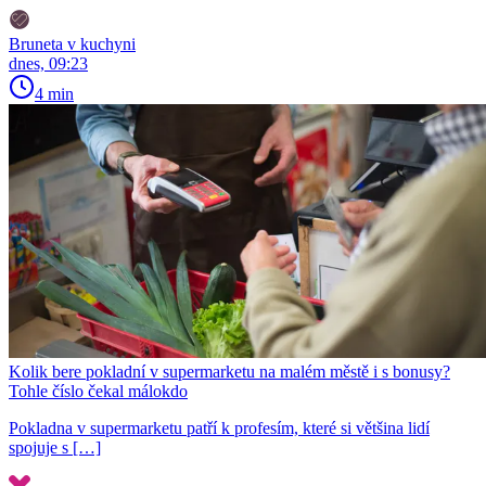
Bruneta v kuchyni
dnes, 09:23
4 min
Kolik bere pokladní v supermarketu na malém městě i s bonusy?
Tohle číslo čekal málokdo
Pokladna v supermarketu patří k profesím, které si většina lidí
spojuje s […]