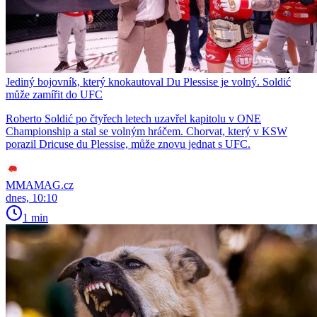
Jediný bojovník, který knokautoval Du Plessise je volný. Soldić
může zamířit do UFC
Roberto Soldić po čtyřech letech uzavřel kapitolu v ONE
Championship a stal se volným hráčem. Chorvat, který v KSW
porazil Dricuse du Plessise, může znovu jednat s UFC.
MMAMAG.cz
dnes, 10:10
1 min