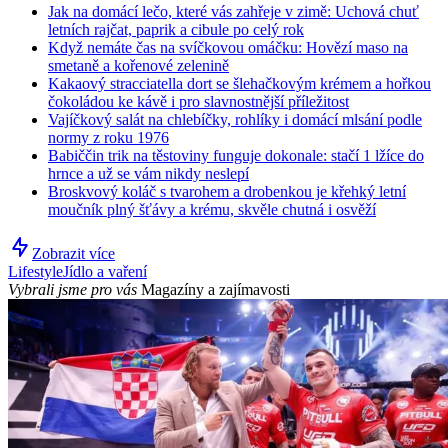
Jak na domácí lečo, které vás zahřeje v zimě: Uchová chuť
letních rajčat, paprik a cibule po celý rok
Když nemáte čas na svíčkovou omáčku: Hovězí maso na
smetaně a kořenové zelenině
Kakaový stracciatella dort se šlehačkovým krémem a hořkou
čokoládou ke kávě i pro slavnostnější příležitost
Vajíčkový salát na chlebíčky, rohlíky i domácí mlsání podle
normy z roku 1976
Babiččin trik na těstoviny funguje dokonale: stačí 1 lžíce do
hrnce a už se vám nikdy neslepí
Broskvový koláč s tvarohem a drobenkou je křehký letní
moučník plný šťávy a krému, skvěle chutná i osvěží
Zobrazit více
Lifestyle
Jídlo a vaření
Vybrali jsme pro vás
Magazíny a zajímavosti