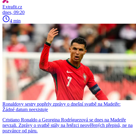
Extrafit.cz
dnes, 09:20
4 min
Ronaldovy sestry popřely zprávy o dnešní svatbě na Madeiře:
Žádné datum neexistuje
Cristiano Ronaldo a Georgina Rodríguezová se dnes na Madeiře
nevzali. Zprávy o svatbě stály na řetězci neověřených přepisů, ne na
pozvánce od páru.