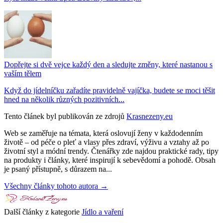
Dopřejte si dvě vejce každý den a sledujte změny, které nastanou s
vaším tělem
Když do jídelníčku zařadíte pravidelně vajíčka, budete se moci těšit
hned na několik různých pozitivních...
Tento článek byl publikován ze zdrojů
Krasnezeny.eu
Web se zaměřuje na témata, která oslovují ženy v každodenním
životě – od péče o pleť a vlasy přes zdraví, výživu a vztahy až po
životní styl a módní trendy. Čtenářky zde najdou praktické rady, tipy
na produkty i články, které inspirují k sebevědomí a pohodě. Obsah
je psaný přístupně, s důrazem na...
Všechny články tohoto autora →
Další články z kategorie
Jídlo a vaření