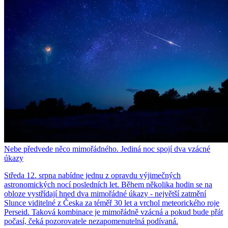
Nebe předvede něco mimořádného. Jediná noc spojí dva vzácné
úkazy
Středa 12. srpna nabídne jednu z opravdu výjimečných
astronomických nocí posledních let. Během několika hodin se na
obloze vystřídají hned dva mimořádné úkazy - největší zatmění
Slunce viditelné z Česka za téměř 30 let a vrchol meteorického roje
Perseid. Taková kombinace je mimořádně vzácná a pokud bude přát
počasí, čeká pozorovatele nezapomenutelná podívaná.