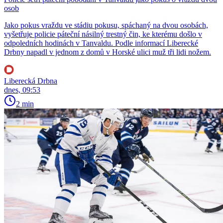
osob
Jako pokus vraždu ve stádiu pokusu, spáchaný na dvou osobách,
vyšetřuje policie páteční násilný trestný čin, ke kterému došlo v
odpoledních hodinách v Tanvaldu. Podle informací Liberecké
Drbny napadl v jednom z domů v Horské ulici muž tři lidi nožem.
Liberecká Drbna
dnes, 09:53
2 min