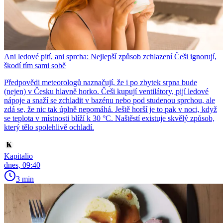
Ani ledové pití, ani sprcha: Nejlepší způsob zchlazení Češi ignorují,
škodí tím sami sobě
Předpovědi meteorologů naznačují, že i po zbytek srpna bude
(nejen) v Česku hlavně horko. Češi kupují ventilátory, pijí ledové
nápoje a snaží se zchladit v bazénu nebo pod studenou sprchou, ale
zdá se, že nic tak úplně nepomáhá. Ještě horší je to pak v noci, když
se teplota v místnosti blíží k 30 °C. Naštěstí existuje skvělý způsob,
který tělo spolehlivě ochladí.
Kapitalio
dnes, 09:40
3 min