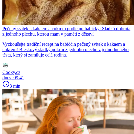
Pečený svítek s kakaem a cukrem podle prababičky: Sladká dobrota
z jednoho plechu, kterou mám v paměti z dětství
Vyzkoušejte tradiční recept na babiččin pečený svítek s kakaem a
cukrem! Bleskový sladký pokrm z jednoho plechu z jednoduchého
těsta, který si zamiluje celá rodina.
Cooky.cz
dnes, 09:41
3 min