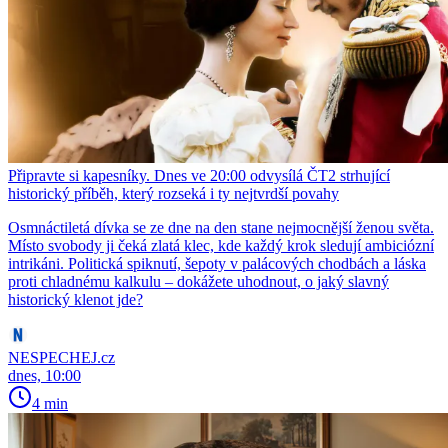
Připravte si kapesníky. Dnes ve 20:00 odvysílá ČT2 strhující
historický příběh, který rozseká i ty nejtvrdší povahy
Osmnáctiletá dívka se ze dne na den stane nejmocnější ženou světa.
Místo svobody ji čeká zlatá klec, kde každý krok sledují ambiciózní
intrikáni. Politická spiknutí, šepoty v palácových chodbách a láska
proti chladnému kalkulu – dokážete uhodnout, o jaký slavný
historický klenot jde?
NESPECHEJ.cz
dnes, 10:00
4 min