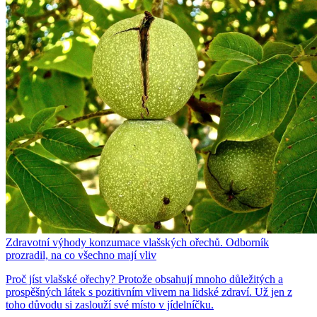
Zdravotní výhody konzumace vlašských ořechů. Odborník
prozradil, na co všechno mají vliv
Proč jíst vlašské ořechy? Protože obsahují mnoho důležitých a
prospěšných látek s pozitivním vlivem na lidské zdraví. Už jen z
toho důvodu si zaslouží své místo v jídelníčku.