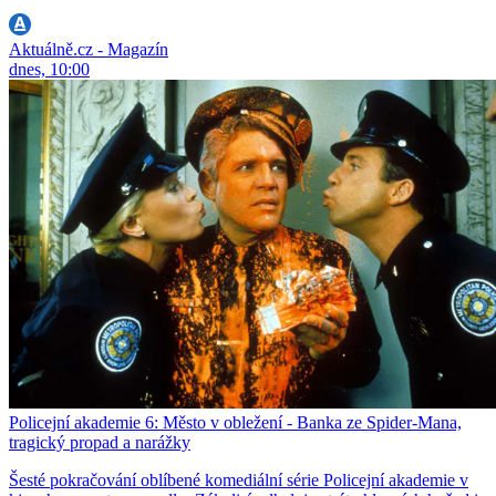
Aktuálně.cz - Magazín
dnes, 10:00
Policejní akademie 6: Město v obležení - Banka ze Spider-Mana,
tragický propad a narážky
Šesté pokračování oblíbené komediální série Policejní akademie v