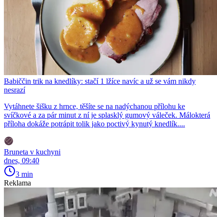
Babiččin trik na knedlíky: stačí 1 lžíce navíc a už se vám nikdy
nesrazí
Vytáhnete šišku z hrnce, těšíte se na nadýchanou přílohu ke
svíčkové a za pár minut z ní je splasklý gumový váleček. Málokterá
příloha dokáže potrápit tolik jako poctivý kynutý knedlík....
Bruneta v kuchyni
dnes, 09:40
3 min
Reklama