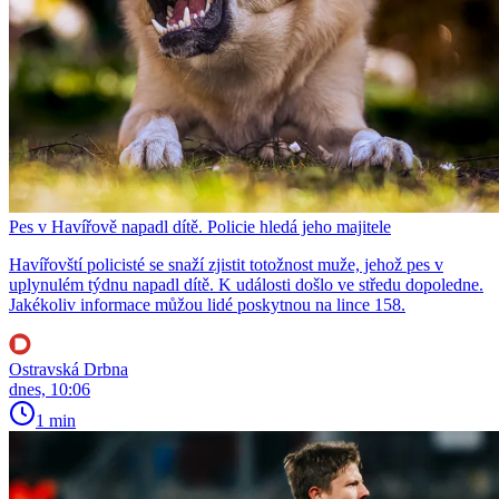
Pes v Havířově napadl dítě. Policie hledá jeho majitele
Havířovští policisté se snaží zjistit totožnost muže, jehož pes v
uplynulém týdnu napadl dítě. K události došlo ve středu dopoledne.
Jakékoliv informace můžou lidé poskytnou na lince 158.
Ostravská Drbna
dnes, 10:06
1 min