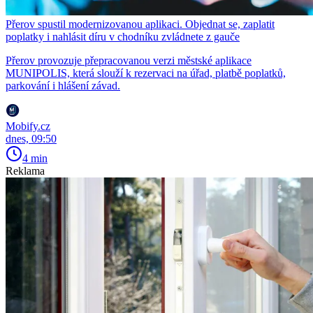
Přerov spustil modernizovanou aplikaci. Objednat se, zaplatit
poplatky i nahlásit díru v chodníku zvládnete z gauče
Přerov provozuje přepracovanou verzi městské aplikace
MUNIPOLIS, která slouží k rezervaci na úřad, platbě poplatků,
parkování i hlášení závad.
Mobify.cz
dnes, 09:50
4 min
Reklama