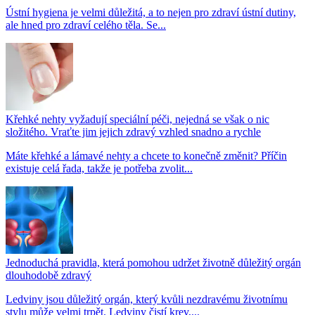
Ústní hygiena je velmi důležitá, a to nejen pro zdraví ústní dutiny,
ale hned pro zdraví celého těla. Se...
Křehké nehty vyžadují speciální péči, nejedná se však o nic
složitého. Vraťte jim jejich zdravý vzhled snadno a rychle
Máte křehké a lámavé nehty a chcete to konečně změnit? Příčin
existuje celá řada, takže je potřeba zvolit...
Jednoduchá pravidla, která pomohou udržet životně důležitý orgán
dlouhodobě zdravý
Ledviny jsou důležitý orgán, který kvůli nezdravému životnímu
stylu může velmi trpět. Ledviny čistí krev,...