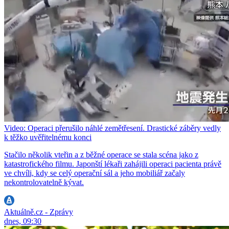
Video: Operaci přerušilo náhlé zemětřesení. Drastické záběry vedly
k těžko uvěřitelnému konci
Stačilo několik vteřin a z běžné operace se stala scéna jako z
katastrofického filmu. Japonští lékaři zahájili operaci pacienta právě
ve chvíli, kdy se celý operační sál a jeho mobiliář začaly
nekontrolovatelně kývat.
Aktuálně.cz - Zprávy
dnes, 09:30