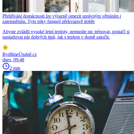
Přehřívání domácnosti lze výrazně omezit správným větráním i
zatemněním. Tyto triky fungují překvapivě dobře
Abyste zvládli vysoké letní teploty, nemusíte nic trénovat, postačí si
nastudovat pár dobrých tipů, jak s teplem v domě zatočit.
BydlímeÚtulně.cz
dnes, 09:48
2 min