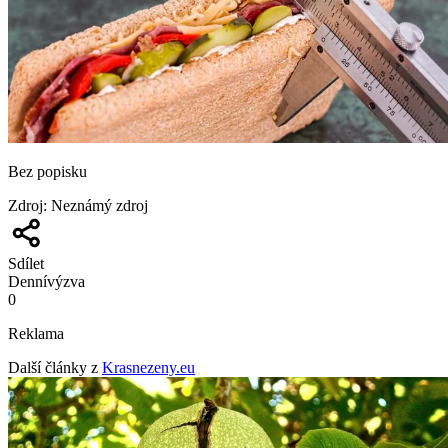
Bez popisku
Zdroj
:
Neznámý zdroj
Sdílet
Denní
výzva
0
Reklama
Další články z
Krasnezeny.eu