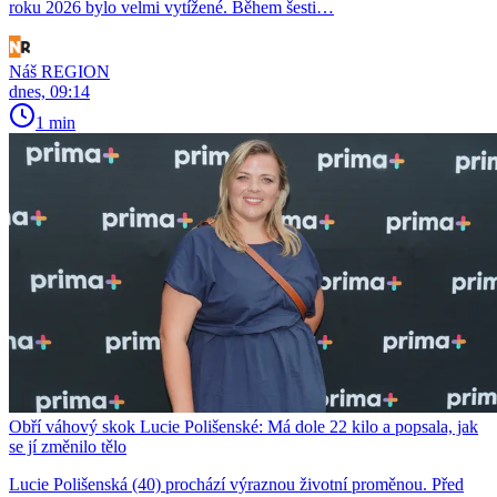
roku 2026 bylo velmi vytížené. Během šesti…
Náš REGION
dnes, 09:14
1 min
Obří váhový skok Lucie Polišenské: Má dole 22 kilo a popsala, jak
se jí změnilo tělo
Lucie Polišenská (40) prochází výraznou životní proměnou. Před