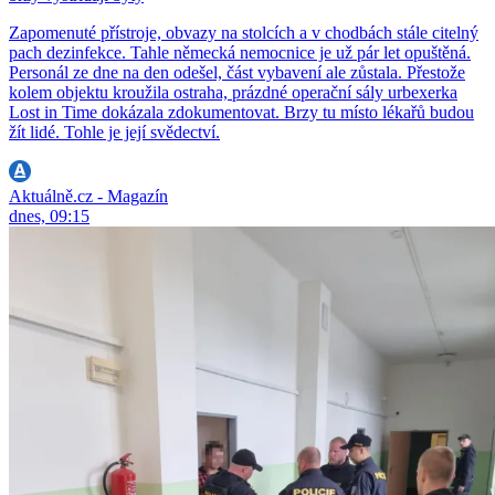
Zapomenuté přístroje, obvazy na stolcích a v chodbách stále citelný
pach dezinfekce. Tahle německá nemocnice je už pár let opuštěná.
Personál ze dne na den odešel, část vybavení ale zůstala. Přestože
kolem objektu kroužila ostraha, prázdné operační sály urbexerka
Lost in Time dokázala zdokumentovat. Brzy tu místo lékařů budou
žít lidé. Tohle je její svědectví.
Aktuálně.cz - Magazín
dnes, 09:15