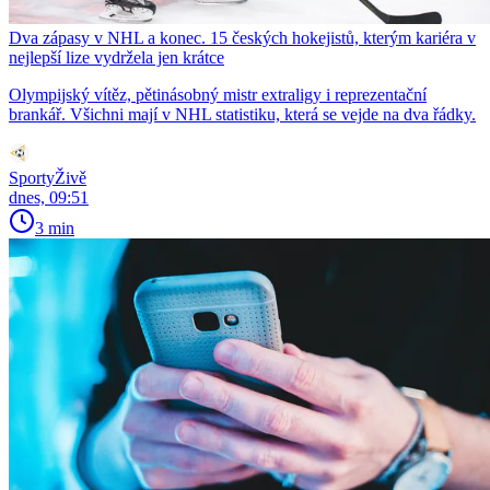
Dva zápasy v NHL a konec. 15 českých hokejistů, kterým kariéra v
nejlepší lize vydržela jen krátce
Olympijský vítěz, pětinásobný mistr extraligy i reprezentační
brankář. Všichni mají v NHL statistiku, která se vejde na dva řádky.
SportyŽivě
dnes, 09:51
3 min