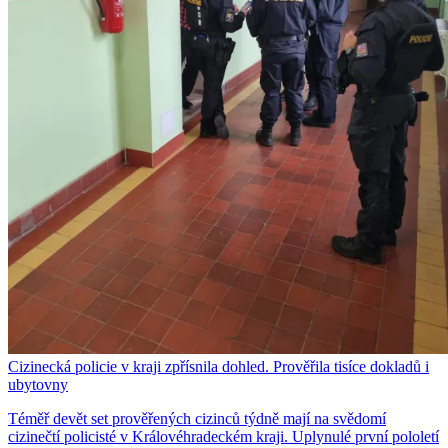
Cizinecká policie v kraji zpřísnila dohled. Prověřila tisíce dokladů i
ubytovny
Téměř devět set prověřených cizinců týdně mají na svědomí
cizinečtí policisté v Královéhradeckém kraji. Uplynulé první pololetí