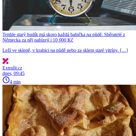
Tenhle starý budík má skoro každá babička na půdě. Sběratelé z
Německa za něj nabízejí i 10 000 Kč
Leží ve sklepě, v krabici na půdě nebo za sklem staré vitríny. […]
Extrafit.cz
dnes, 09:45
4 min