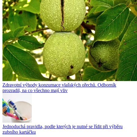
Zdravotní výhody konzumace vlašských ořechů. Odborník
prozradil, na co všechno mají vliv
Jednoduchá pravidla, podle kterých je nutné se řídit při výběru
zubního kartáčku