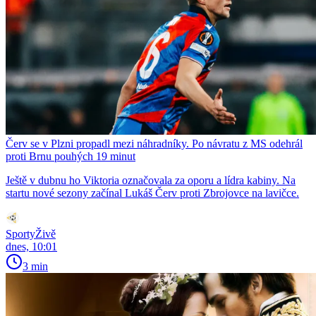
Červ se v Plzni propadl mezi náhradníky. Po návratu z MS odehrál
proti Brnu pouhých 19 minut
Ještě v dubnu ho Viktoria označovala za oporu a lídra kabiny. Na
startu nové sezony začínal Lukáš Červ proti Zbrojovce na lavičce.
SportyŽivě
dnes, 10:01
3 min