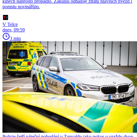
kinech naprosto propadlo. Zákulisí odhaluje ztrátu hlavních hvězd i
pomstu novinářům.
V Telce
dnes, 09:59
3 min
Policie šetří páteční pobodání v Tanvaldu jako pokus o vraždu dvou