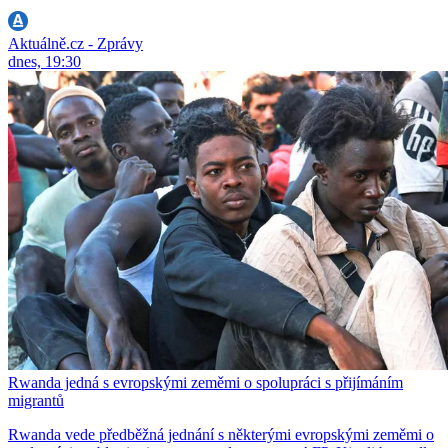
Aktuálně.cz - Zprávy
dnes, 19:30
Rwanda jedná s evropskými zeměmi o spolupráci s přijímáním
migrantů
Rwanda vede předběžná jednání s některými evropskými zeměmi o