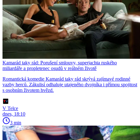
Kamarád taky rád: Porušení smlouvy, superjachta ruského
miliardáře a propletenec osudů v reálném životě
Romantická komedie Kamarád taky rád skrývá zajímavé rodinné
vazby herců. Zákulisí odhaluje utajeného dvojníka i přímou spojitost
s osobním životem hvězd.
V Telce
dnes, 18:10
3 min