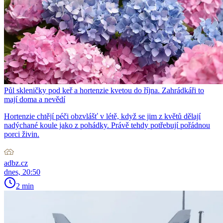
Půl skleničky pod keř a hortenzie kvetou do října. Zahrádkáři to
mají doma a nevědí
Hortenzie chtějí péči obzvlášť v létě, když se jim z květů dělají
nadýchané koule jako z pohádky. Právě tehdy potřebují pořádnou
porci živin.
adbz.cz
dnes, 20:50
2 min