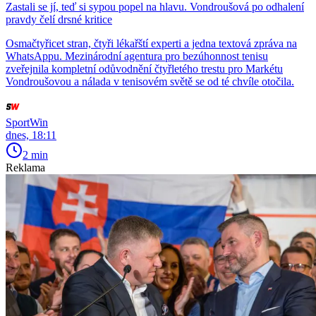
Zastali se jí, teď si sypou popel na hlavu. Vondroušová po odhalení
pravdy čelí drsné kritice
Osmačtyřicet stran, čtyři lékařští experti a jedna textová zpráva na
WhatsAppu. Mezinárodní agentura pro bezúhonnost tenisu
zveřejnila kompletní odůvodnění čtyřletého trestu pro Markétu
Vondroušovou a nálada v tenisovém světě se od té chvíle otočila.
SportWin
dnes, 18:11
2 min
Reklama