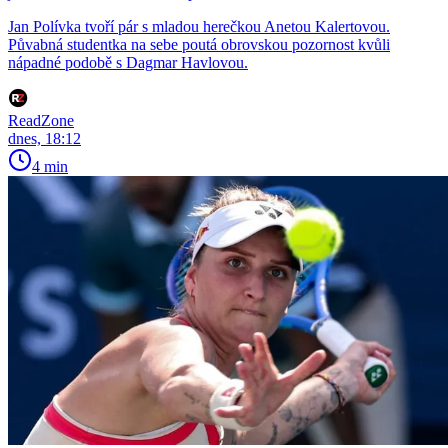
Jan Polívka tvoří pár s mladou herečkou Anetou Kalertovou.
Půvabná studentka na sebe poutá obrovskou pozornost kvůli
nápadné podobě s Dagmar Havlovou.
ReadZone
dnes, 18:12
4 min