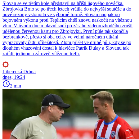
Slovan se ve třetím kole představil na hřišti ligového nováčka.
Zbrojovka Brno se po třech letech vrátila do nejvyšší soutěže a do
nové sezony vstoupila ve výborné formě. Slovan naopak po
bojovném výkonu proti Teplicím chtěl znovu naskočit na vítěznou
vlnu. V úvodu duelu hlavní sudí po zásahu videorozhodčího zrušil
udělenou červenou kartu pro Zbrojovku. První půle tak skončila
bezbrankově, přesto si oba celky ve velmi náročném utkání
vypracovaly řadu příležitostí. Zlom přišel ve druhé půli, kdy se po
dlouhém vhazování dostal k hlavičce Patrik Dulay a Slovanu tak
zařídil jedinou a zároveň vítěznou trefu.
Liberecká Drbna
dnes, 19:24
2 min