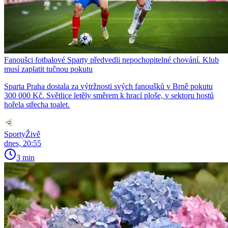
Fanoušci fotbalové Sparty předvedli nepochopitelné chování. Klub
musí zaplatit tučnou pokutu
Sparta Praha dostala za výtržnosti svých fanoušků v Brně pokutu
300 000 Kč. Světlice letěly směrem k hrací ploše, v sektoru hostů
hořela střecha toalet.
SportyŽivě
dnes, 20:55
3 min