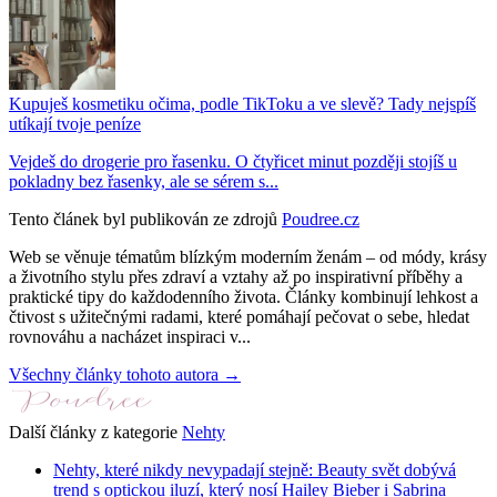
Kupuješ kosmetiku očima, podle TikToku a ve slevě? Tady nejspíš
utíkají tvoje peníze
Vejdeš do drogerie pro řasenku. O čtyřicet minut později stojíš u
pokladny bez řasenky, ale se sérem s...
Tento článek byl publikován ze zdrojů
Poudree.cz
Web se věnuje tématům blízkým moderním ženám – od módy, krásy
a životního stylu přes zdraví a vztahy až po inspirativní příběhy a
praktické tipy do každodenního života. Články kombinují lehkost a
čtivost s užitečnými radami, které pomáhají pečovat o sebe, hledat
rovnováhu a nacházet inspiraci v...
Všechny články tohoto autora →
Další články z kategorie
Nehty
Nehty, které nikdy nevypadají stejně: Beauty svět dobývá
trend s optickou iluzí, který nosí Hailey Bieber i Sabrina