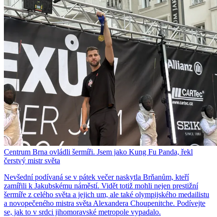
Centrum Brna ovládli šermíři. Jsem jako Kung Fu Panda, řekl
čerstvý mistr světa
Nevšední podívaná se v pátek večer naskytla Brňanům, kteří
zamířili k Jakubskému náměstí. Vidět totiž mohli nejen prestižní
šermíře z celého světa a jejich um, ale také olympijského medailistu
a novopečeného mistra světa Alexandera Choupenitche. Podívejte
se, jak to v srdci jihomoravské metropole vypadalo.