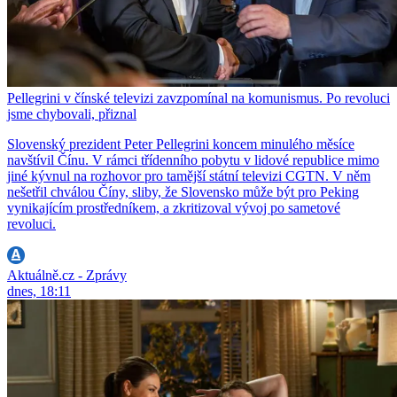
Pellegrini v čínské televizi zavzpomínal na komunismus. Po revoluci
jsme chybovali, přiznal
Slovenský prezident Peter Pellegrini koncem minulého měsíce
navštívil Čínu. V rámci třídenního pobytu v lidové republice mimo
jiné kývnul na rozhovor pro tamější státní televizi CGTN. V něm
nešetřil chválou Číny, sliby, že Slovensko může být pro Peking
vynikajícím prostředníkem, a zkritizoval vývoj po sametové
revoluci.
Aktuálně.cz - Zprávy
dnes, 18:11