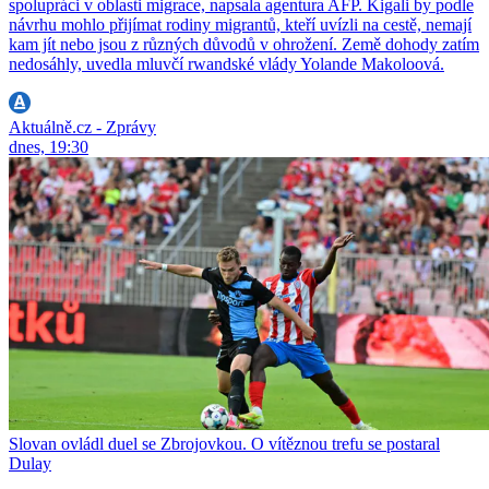
spolupráci v oblasti migrace, napsala agentura AFP. Kigali by podle
návrhu mohlo přijímat rodiny migrantů, kteří uvízli na cestě, nemají
kam jít nebo jsou z různých důvodů v ohrožení. Země dohody zatím
nedosáhly, uvedla mluvčí rwandské vlády Yolande Makoloová.
Aktuálně.cz - Zprávy
dnes, 19:30
Slovan ovládl duel se Zbrojovkou. O vítěznou trefu se postaral
Dulay