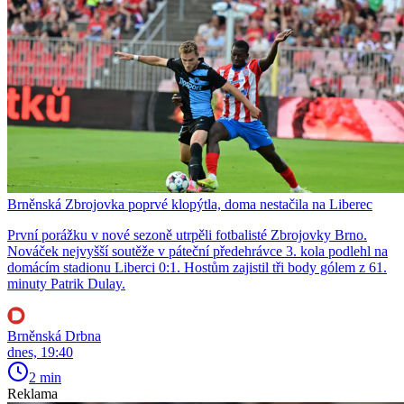
Brněnská Zbrojovka poprvé klopýtla, doma nestačila na Liberec
První porážku v nové sezoně utrpěli fotbalisté Zbrojovky Brno.
Nováček nejvyšší soutěže v páteční předehrávce 3. kola podlehl na
domácím stadionu Liberci 0:1. Hostům zajistil tři body gólem z 61.
minuty Patrik Dulay.
Brněnská Drbna
dnes, 19:40
2 min
Reklama