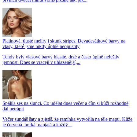
Platinová, tlusté melíry i skunk stripes. Devadesátkové barvy na
vlasy, které jsme nikdy úplně neopustily
Tehdy byly vlasové barvy hlasité, drzé a často úplně neřešily
jemnost. Dnes se vracejí v uhlazenější,...
Spálila ses na slunci. Co udělat dnes večer a čím si kůži rozhodně
dál netrápit
Večer sundáš šaty a zjistíš, že ramínka vytvořila na těle mapu. Kůže
je červená, horká, napjatá a každý...