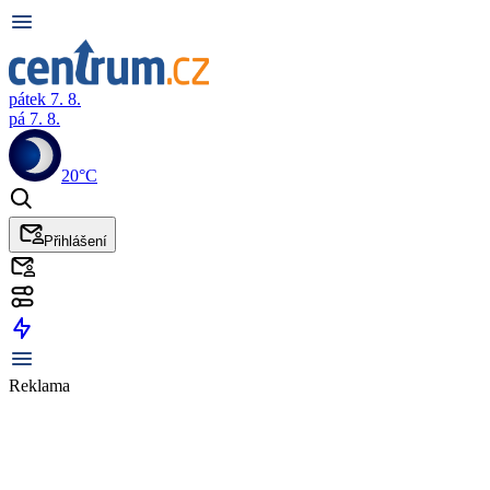
pátek 7. 8.
pá 7. 8.
20°C
Přihlášení
Reklama