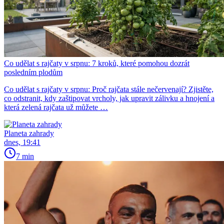
Co udělat s rajčaty v srpnu: 7 kroků, které pomohou dozrát
posledním plodům
Co udělat s rajčaty v srpnu: Proč rajčata stále nečervenají? Zjistěte,
co odstranit, kdy zaštipovat vrcholy, jak upravit zálivku a hnojení a
která zelená rajčata už můžete …
Planeta zahrady
dnes, 19:41
7 min