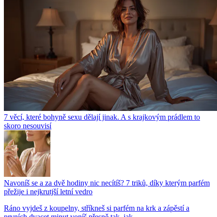
7 věcí, které bohyně sexu dělají jinak. A s krajkovým prádlem to
skoro nesouvisí
Navoníš se a za dvě hodiny nic necítíš? 7 triků, díky kterým parfém
přežije i nejkrutjší letní vedro
Ráno vyjdeš z koupelny, stříkneš si parfém na krk a zápěstí a
prvních dvacet minut voníš přesně tak, jak...