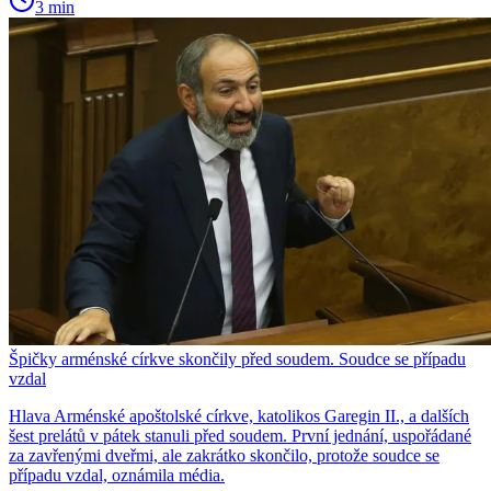
3 min
Špičky arménské církve skončily před soudem. Soudce se případu
vzdal
Hlava Arménské apoštolské církve, katolikos Garegin II., a dalších
šest prelátů v pátek stanuli před soudem. První jednání, uspořádané
za zavřenými dveřmi, ale zakrátko skončilo, protože soudce se
případu vzdal, oznámila média.