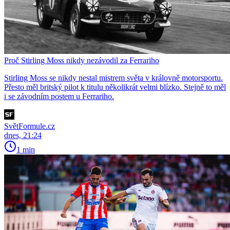
Proč Stirling Moss nikdy nezávodil za Ferrariho
Stirling Moss se nikdy nestal mistrem světa v královně motorsportu.
Přesto měl britský pilot k titulu několikrát velmi blízko. Stejně to měl
i se závodním postem u Ferrariho.
SvětFormule.cz
dnes, 21:24
1 min