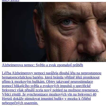
Alzheimerova nemoc: Světlo a zvuk zpomalují průběh
Léčba Alzheimerovy nemoci narážela dlouhá léta na neprostupnou
hematoencefalickou bariéru, která bránila většině léků proniknout
přímo k mozkovým buňkám. Objev takzvané neurostimulace
pomocí blikajícího světla a zvukových impulsů o specifické
frekvenci však přináší zcela nový pohled na možnost regenerace.
Vědci zjistili, že synchronizace mozkových vln na frekvenci 40
Hertzů dokáže stimulovat imunitní buňky v mozku k čištění
nebezpečných usazenin.