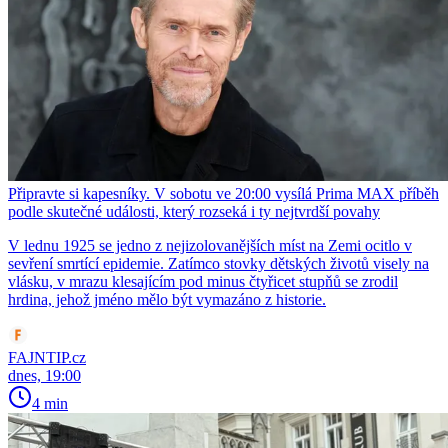
Připravte si kapesníky. V sobotu ve 20:00 vysílá Prima MAX příběh
podle skutečné události, který rozseká i ty nejtvrdší povahy
V lednu 1925 se jedno z nejizolovanějších míst na Zemi ocitlo v
sevření smrtící epidemie. Zatímco stovky dětských životů visely na
vlásku, v mrazu klesajícím pod minus čtyřicet stupňů se zrodil
hrdina, jehož jméno mělo být vymazáno z historie.
FAJNTIP.cz
dnes, 19:00
4 min