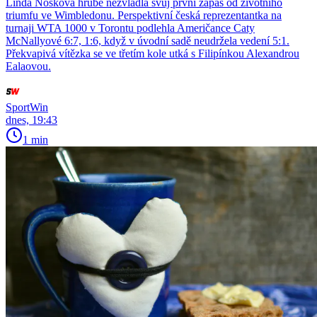
Linda Nosková hrubě nezvládla svůj první zápas od životního
triumfu ve Wimbledonu. Perspektivní česká reprezentantka na
turnaji WTA 1000 v Torontu podlehla Američance Caty
McNallyové 6:7, 1:6, když v úvodní sadě neudržela vedení 5:1.
Překvapivá vítězka se ve třetím kole utká s Filipínkou Alexandrou
Ealaovou.
SportWin
dnes, 19:43
1 min