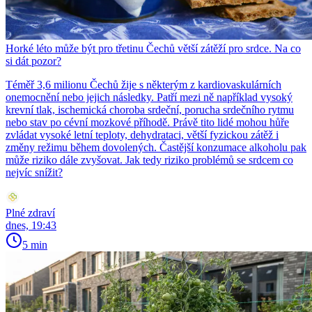
Horké léto může být pro třetinu Čechů větší zátěží pro srdce. Na co
si dát pozor?
Téměř 3,6 milionu Čechů žije s některým z kardiovaskulárních
onemocnění nebo jejich následky. Patří mezi ně například vysoký
krevní tlak, ischemická choroba srdeční, porucha srdečního rytmu
nebo stav po cévní mozkové příhodě. Právě tito lidé mohou hůře
zvládat vysoké letní teploty, dehydrataci, větší fyzickou zátěž i
změny režimu během dovolených. Častější konzumace alkoholu pak
může riziko dále zvyšovat. Jak tedy riziko problémů se srdcem co
nejvíc snížit?
Plné zdraví
dnes, 19:43
5 min