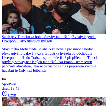
Salah je v Turecku za boha. Stovky fanoušků přivítaly legendu
Liverpoolu jako filmovou hvězdu
Slovutného Mohameda Salaha čeká nová a pro mnohé hodně
překvapivá fotbalová výzva. Egyptská hvězda po odchodu z
Liverpoolu míří do Trabzonsporu, kde ji už při příletu do Turecka
přivítaly stovky nadšených fanoušků. Na istanbulském letišti
panovala atmosféra, jaká se běžně pojí spíš s příjezdem světové
hudební hvězdy než fotbalisty.
SportWin
dnes, 19:41
1 min