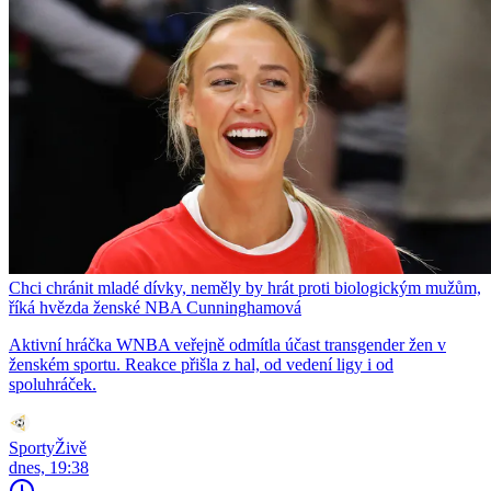
Chci chránit mladé dívky, neměly by hrát proti biologickým mužům,
říká hvězda ženské NBA Cunninghamová
Aktivní hráčka WNBA veřejně odmítla účast transgender žen v
ženském sportu. Reakce přišla z hal, od vedení ligy i od
spoluhráček.
SportyŽivě
dnes, 19:38