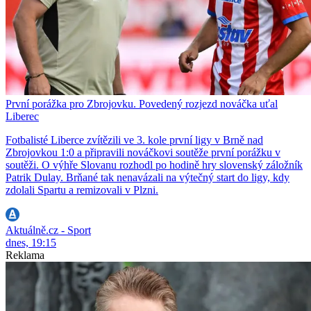
První porážka pro Zbrojovku. Povedený rozjezd nováčka uťal
Liberec
Fotbalisté Liberce zvítězili ve 3. kole první ligy v Brně nad
Zbrojovkou 1:0 a připravili nováčkovi soutěže první porážku v
soutěži. O výhře Slovanu rozhodl po hodině hry slovenský záložník
Patrik Dulay. Brňané tak nenavázali na výtečný start do ligy, kdy
zdolali Spartu a remizovali v Plzni.
Aktuálně.cz - Sport
dnes, 19:15
Reklama