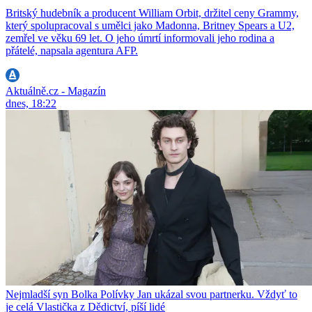
Britský hudebník a producent William Orbit, držitel ceny Grammy,
který spolupracoval s umělci jako Madonna, Britney Spears a U2,
zemřel ve věku 69 let. O jeho úmrtí informovali jeho rodina a
přátelé, napsala agentura AFP.
Aktuálně.cz - Magazín
dnes, 18:22
Nejmladší syn Bolka Polívky Jan ukázal svou partnerku. Vždyť to
je celá Vlastička z Dědictví, píší lidé