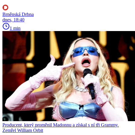
Brněnská Drbna
dnes, 18:40
1 min
Producent, který proměnil Madonnu a získal s ní tři Grammy.
Zemřel William Orbit