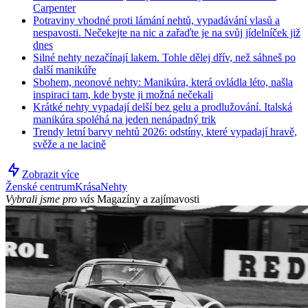
Carpenter
Potraviny vhodné proti lámání nehtů, vypadávání vlasů a
nespavosti. Nečekejte na nic a zařaďte je na svůj jídelníček již
dnes
Silné nehty nezačínají lakem. Tohle dělej dřív, než sáhneš po
další manikúře
Sbohem, neonové nehty: Manikúra, která ovládla léto, našla
inspiraci tam, kde byste ji možná nečekali
Krátké nehty vypadají delší bez gelu a prodlužování. Italská
manikúra spoléhá na jeden nenápadný trik
Trendy letní barvy nehtů 2026: odstíny, které vypadají hravě,
svěže a ne lacině
Zobrazit více
Ženské centrum
Krása
Nehty
Vybrali jsme pro vás
Magazíny a zajímavosti