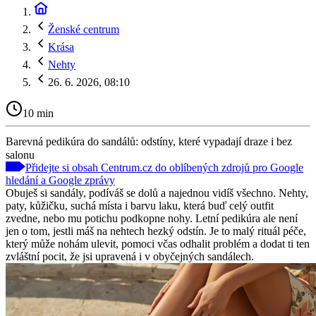
Ženské centrum
Krása
Nehty
26. 6. 2026, 08:10
10 min
Barevná pedikúra do sandálů: odstíny, které vypadají draze i bez
salonu
Přidejte si obsah Centrum.cz do oblíbených zdrojů pro Google
hledání a Google zprávy
Obuješ si sandály, podíváš se dolů a najednou vidíš všechno. Nehty,
paty, kůžičku, suchá místa i barvu laku, která buď celý outfit
zvedne, nebo mu potichu podkopne nohy. Letní pedikúra ale není
jen o tom, jestli máš na nehtech hezký odstín. Je to malý rituál péče,
který může nohám ulevit, pomoci včas odhalit problém a dodat ti ten
zvláštní pocit, že jsi upravená i v obyčejných sandálech.