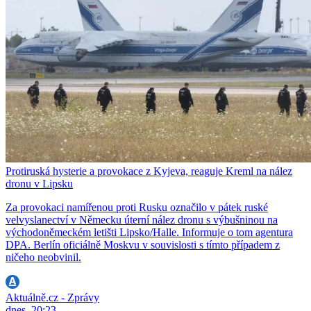
Protiruská hysterie a provokace z Kyjeva, reaguje Kreml na nález
dronu v Lipsku
Za provokaci namířenou proti Rusku označilo v pátek ruské
velvyslanectví v Německu úterní nález dronu s výbušninou na
východoněmeckém letišti Lipsko/Halle. Informuje o tom agentura
DPA. Berlín oficiálně Moskvu v souvislosti s tímto případem z
ničeho neobvinil.
Aktuálně.cz - Zprávy
dnes, 20:23