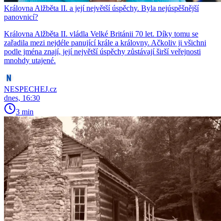
Královna Alžběta II. a její největší úspěchy. Byla nejúspěšnější
panovnicí?
Královna Alžběta II. vládla Velké Británii 70 let. Díky tomu se
zařadila mezi nejdéle panující krále a královny. Ačkoliv ji všichni
podle jména znají, její největší úspěchy zůstávají širší veřejnosti
mnohdy utajené.
NESPECHEJ.cz
dnes, 16:30
3 min