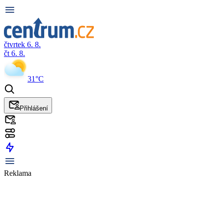
čtvrtek 6. 8.
čt 6. 8.
31°C
Přihlášení
Reklama