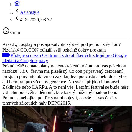
Asianstyle
4. 6. 2026, 08:32
3 min
Arkády, cosplay a postapokalyptický svět pod jednou střechou?
Plzeňský CO.CON odhalil svůj pekelně dobrý program
Přidejte si obsah Centrum.cz do oblíbených zdrojů pro Google
hledání a Google zprávy
Pokud ještě nemáte plány na tento víkend, máme pro vás pekelnou
nabídku. Již 6. června má plzeňský Co.con připravený celodenní
program plný interaktivních zážitků, live podcastů a nebude chybět
ani herní ráj pro všechny generace. Na své si přijdou i fanoušci
Zaklínače nebo LARPu. A to není vše. Letošní festival se bude nést
v duchu podsvětí a démonů, kde každý může být padouchem.
Pokud se nebojíte, pojďte s námi objevit, co vše na vás čeká v
temných zákoutích haly DEPO2015.