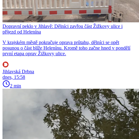
Dopravní peklo v Jihlavě: Dělníci zavřou část Žižkovy ulice i
příjezd od Helenína
V krajském městě pokračuje oprava průtahu, dělníci se opět
posunou o část blíže Helenínu. Kromě toho začne hned v pondělí
první etapa oprav Žižkovy ulice.
Jihlavská Drbna
dnes, 15:58
2 min