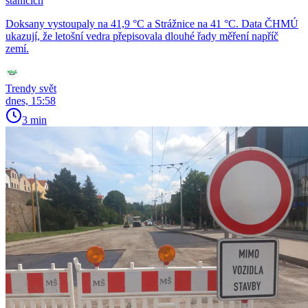
stanicích
Doksany vystoupaly na 41,9 °C a Strážnice na 41 °C. Data ČHMÚ
ukazují, že letošní vedra přepisovala dlouhé řady měření napříč
zemí.
Trendy svět
dnes, 15:58
3 min