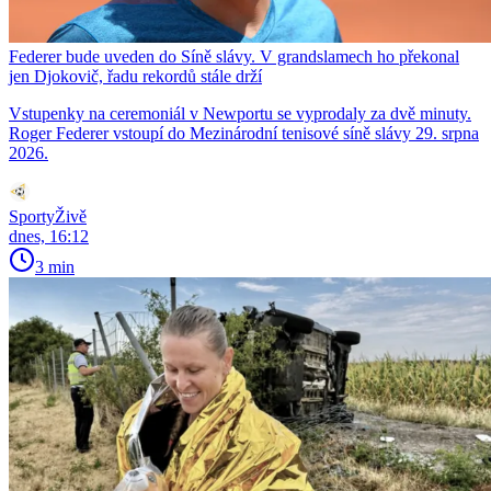
Federer bude uveden do Síně slávy. V grandslamech ho překonal
jen Djokovič, řadu rekordů stále drží
Vstupenky na ceremoniál v Newportu se vyprodaly za dvě minuty.
Roger Federer vstoupí do Mezinárodní tenisové síně slávy 29. srpna
2026.
SportyŽivě
dnes, 16:12
3 min