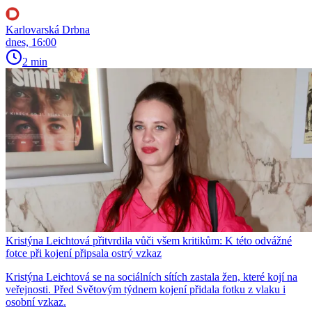
Karlovarská Drbna
dnes, 16:00
2 min
Kristýna Leichtová přitvrdila vůči všem kritikům: K této odvážné
fotce při kojení připsala ostrý vzkaz
Kristýna Leichtová se na sociálních sítích zastala žen, které kojí na
veřejnosti. Před Světovým týdnem kojení přidala fotku z vlaku i
osobní vzkaz.