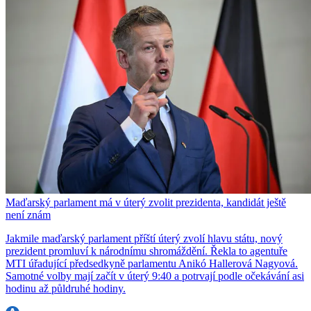
Maďarský parlament má v úterý zvolit prezidenta, kandidát ještě
není znám
Jakmile maďarský parlament příští úterý zvolí hlavu státu, nový
prezident promluví k národnímu shromáždění. Řekla to agentuře
MTI úřadující předsedkyně parlamentu Anikó Hallerová Nagyová.
Samotné volby mají začít v úterý 9:40 a potrvají podle očekávání asi
hodinu až půldruhé hodiny.