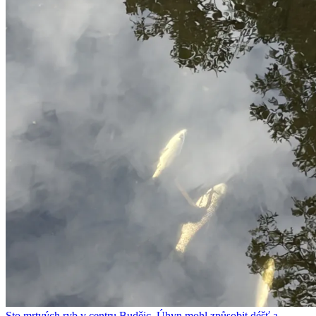
Sto mrtvých ryb v centru Budějc. Úhyn mohl způsobit déšť a