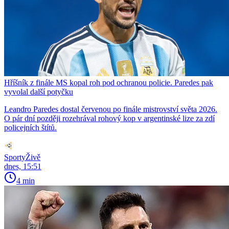
Hříšník z finále MS kopal roh pod ochranou policie. Paredes pak
vyvolal další potyčku
Leandro Paredes dostal červenou po finále mistrovství světa 2026.
O pár dní později rozehrával rohový kop v argentinské lize za zdí
policejních štítů.
SportyŽivě
dnes, 15:51
4 min