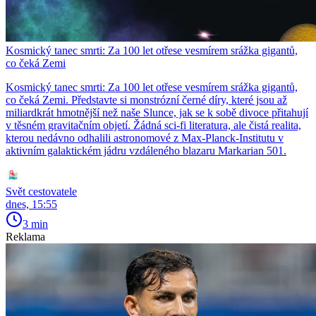
Kosmický tanec smrti: Za 100 let otřese vesmírem srážka gigantů,
co čeká Zemi
Kosmický tanec smrti: Za 100 let otřese vesmírem srážka gigantů,
co čeká Zemi. Představte si monstrózní černé díry, které jsou až
miliardkrát hmotnější než naše Slunce, jak se k sobě divoce přitahují
v těsném gravitačním objetí. Žádná sci-fi literatura, ale čistá realita,
kterou nedávno odhalili astronomové z Max-Planck-Institutu v
aktivním galaktickém jádru vzdáleného blazaru Markarian 501.
Svět cestovatele
dnes, 15:55
3 min
Reklama