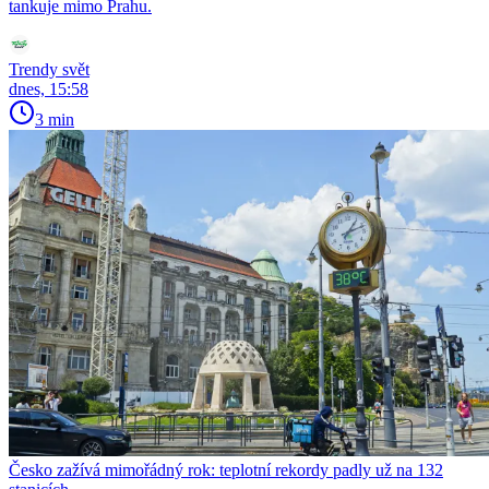
tankuje mimo Prahu.
Trendy svět
dnes, 15:58
3 min
Česko zažívá mimořádný rok: teplotní rekordy padly už na 132