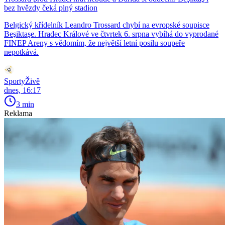
bez hvězdy čeká plný stadion
Belgický křídelník Leandro Trossard chybí na evropské soupisce
Beşiktaşe. Hradec Králové ve čtvrtek 6. srpna vybíhá do vyprodané
FINEP Areny s vědomím, že největší letní posilu soupeře
nepotkává.
SportyŽivě
dnes, 16:17
3 min
Reklama