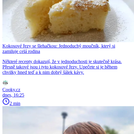
Kokosové řezy se šlehačkou: Jednoduchý moučník, který si
zamiluje celá rodina
Některé recepty dokazují, že v jednoduchosti je skutečně krása.
Přesně takové jsou i tyto kokosové řezy. Upečete si je během
chvilky hned teď a k nim dobrý šálek kávy.
Cooky.cz
dnes, 16:25
2 min