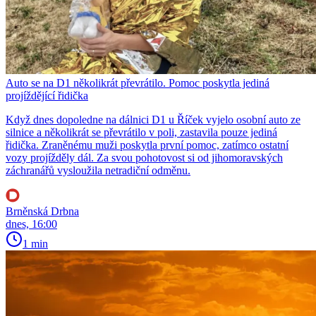
Auto se na D1 několikrát převrátilo. Pomoc poskytla jediná
projíždějící řidička
Když dnes dopoledne na dálnici D1 u Říček vyjelo osobní auto ze
silnice a několikrát se převrátilo v poli, zastavila pouze jediná
řidička. Zraněnému muži poskytla první pomoc, zatímco ostatní
vozy projížděly dál. Za svou pohotovost si od jihomoravských
záchranářů vysloužila netradiční odměnu.
Brněnská Drbna
dnes, 16:00
1 min