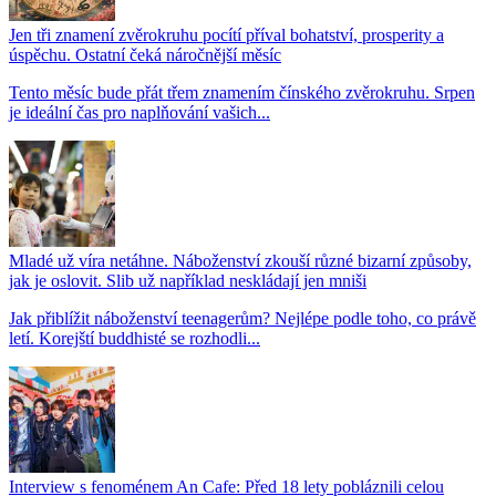
Jen tři znamení zvěrokruhu pocítí příval bohatství, prosperity a
úspěchu. Ostatní čeká náročnější měsíc
Tento měsíc bude přát třem znamením čínského zvěrokruhu. Srpen
je ideální čas pro naplňování vašich...
Mladé už víra netáhne. Náboženství zkouší různé bizarní způsoby,
jak je oslovit. Slib už například neskládají jen mniši
Jak přiblížit náboženství teenagerům? Nejlépe podle toho, co právě
letí. Korejští buddhisté se rozhodli...
Interview s fenoménem An Cafe: Před 18 lety pobláznili celou