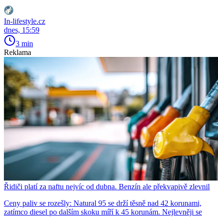
In-lifestyle.cz
dnes, 15:59
3 min
Reklama
Řidiči platí za naftu nejvíc od dubna. Benzín ale překvapivě zlevnil
Ceny paliv se rozešly: Natural 95 se drží těsně nad 42 korunami,
zatímco diesel po dalším skoku míří k 45 korunám. Nejlevněji se