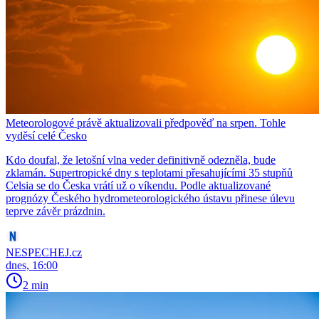
Meteorologové právě aktualizovali předpověď na srpen. Tohle
vyděsí celé Česko
Kdo doufal, že letošní vlna veder definitivně odezněla, bude
zklamán. Supertropické dny s teplotami přesahujícími 35 stupňů
Celsia se do Česka vrátí už o víkendu. Podle aktualizované
prognózy Českého hydrometeorologického ústavu přinese úlevu
teprve závěr prázdnin.
NESPECHEJ.cz
dnes, 16:00
2 min