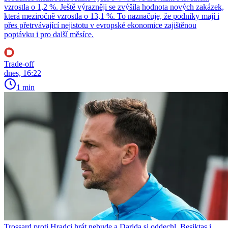
vzrostla o 1,2 %. Ještě výrazněji se zvýšila hodnota nových zakázek,
která meziročně vzrostla o 13,1 %. To naznačuje, že podniky mají i
přes přetrvávající nejistotu v evropské ekonomice zajištěnou
poptávku i pro další měsíce.
Trade-off
dnes, 16:22
1 min
Trossard proti Hradci hrát nebude a Darida si oddechl. Beşiktaş i