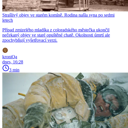
Strašlivý objev ve starém komíně. Rodina našla syna po sedmi
letech
Případ zmizelého mladíka z coloradského městečka ukončil
nečekaný objev ve staré opuštěné chatě. Okolnosti úmrtí ale
zpochybňují vyšetřovací verzi.
kroniQa
dnes, 16:28
3 min