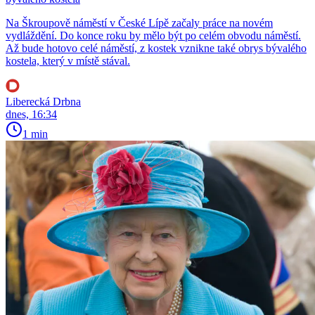
Na Škroupově náměstí v České Lípě začaly práce na novém
vydláždění. Do konce roku by mělo být po celém obvodu náměstí.
Až bude hotovo celé náměstí, z kostek vznikne také obrys bývalého
kostela, který v místě stával.
Liberecká Drbna
dnes, 16:34
1 min