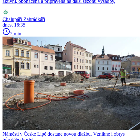
aktivní, obohacená a připravená na další sezónu výsadby.
Chalupáři-Zahrádkáři
dnes, 16:35
2 min
Náměstí v České Lípě dostane novou dlažbu. Vznikne i obrys
bývalého kostela