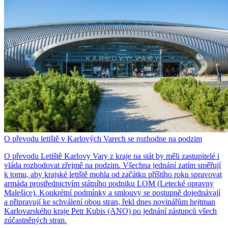
O převodu letiště v Karlových Varech se rozhodne na podzim
O převodu Letiště Karlovy Vary z kraje na stát by měli zastupitelé i
vláda rozhodovat zřejmě na podzim. Všechna jednání zatím směřují
k tomu, aby krajské letiště mohla od začátku příštího roku spravovat
armáda prostřednictvím státního podniku LOM (Letecké opravny
Malešice). Konkrétní podmínky a smlouvy se postupně dojednávají
a připravují ke schválení obou stran, řekl dnes novinářům hejtman
Karlovarského kraje Petr Kubis (ANO) po jednání zástupců všech
zúčastněných stran.