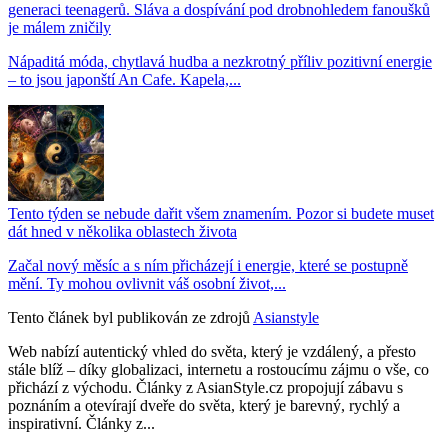
generaci teenagerů. Sláva a dospívání pod drobnohledem fanoušků
je málem zničily
Nápaditá móda, chytlavá hudba a nezkrotný příliv pozitivní energie
– to jsou japonští An Cafe. Kapela,...
Tento týden se nebude dařit všem znamením. Pozor si budete muset
dát hned v několika oblastech života
Začal nový měsíc a s ním přicházejí i energie, které se postupně
mění. Ty mohou ovlivnit váš osobní život,...
Tento článek byl publikován ze zdrojů
Asianstyle
Web nabízí autentický vhled do světa, který je vzdálený, a přesto
stále blíž – díky globalizaci, internetu a rostoucímu zájmu o vše, co
přichází z východu. Články z AsianStyle.cz propojují zábavu s
poznáním a otevírají dveře do světa, který je barevný, rychlý a
inspirativní. Články z...