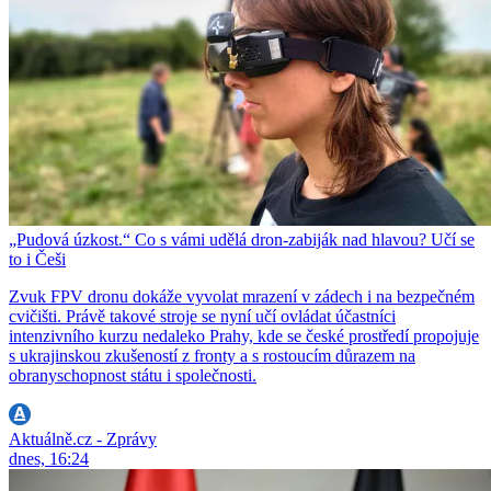
„Pudová úzkost.“ Co s vámi udělá dron-zabiják nad hlavou? Učí se
to i Češi
Zvuk FPV dronu dokáže vyvolat mrazení v zádech i na bezpečném
cvičišti. Právě takové stroje se nyní učí ovládat účastníci
intenzivního kurzu nedaleko Prahy, kde se české prostředí propojuje
s ukrajinskou zkušeností z fronty a s rostoucím důrazem na
obranyschopnost státu i společnosti.
Aktuálně.cz - Zprávy
dnes, 16:24