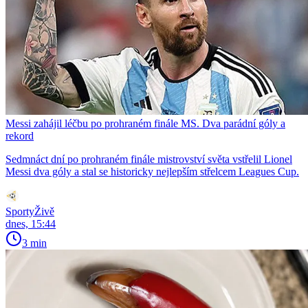
Messi zahájil léčbu po prohraném finále MS. Dva parádní góly a
rekord
Sedmnáct dní po prohraném finále mistrovství světa vstřelil Lionel
Messi dva góly a stal se historicky nejlepším střelcem Leagues Cup.
SportyŽivě
dnes, 15:44
3 min