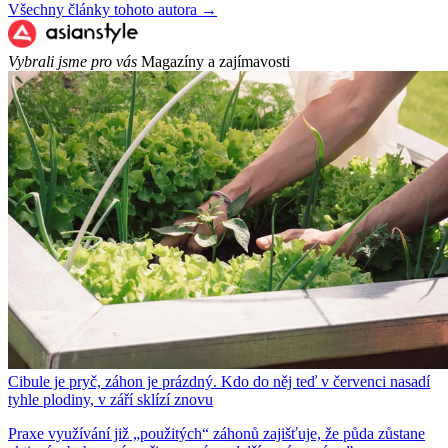
Všechny články tohoto autora →
Vybrali jsme pro vás
Magazíny a zajímavosti
Cibule je pryč, záhon je prázdný. Kdo do něj teď v červenci nasadí
tyhle plodiny, v září sklízí znovu
Praxe využívání již „použitých“ záhonů zajišťuje, že půda zůstane