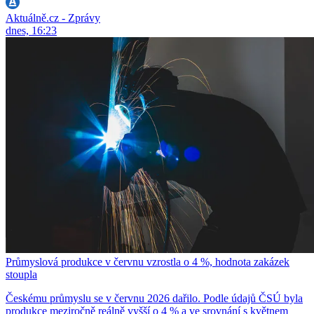
Aktuálně.cz - Zprávy
dnes, 16:23
Průmyslová produkce v červnu vzrostla o 4 %, hodnota zakázek
stoupla
Českému průmyslu se v červnu 2026 dařilo. Podle údajů ČSÚ byla
produkce meziročně reálně vyšší o 4 % a ve srovnání s květnem