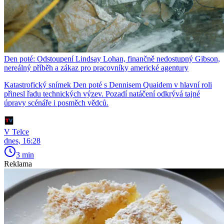
Den poté: Odstoupení Lindsay Lohan, finančně nedostupný Gibson,
nereálný příběh a zákaz pro pracovníky americké agentury
Katastrofický snímek Den poté s Dennisem Quaidem v hlavní roli
přinesl řadu technických výzev. Pozadí natáčení odkrývá tajné
úpravy scénáře i posměch vědců.
V Telce
dnes, 16:28
3 min
Reklama