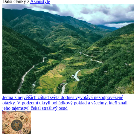
Další články z
Asianstyle
Jedna z největších záhad světa dodnes vyvolává nezodpovězené
otázky. V podzemí ukryli pohádkový poklad a všechny, kteří znali
jeho tajemství, čekal strašlivý osud