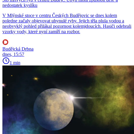
nedostatek kyslíku
V Mlýnské stoce v centru Českých Budějovic se dnes kolem
poledne začaly objevovat uhynulé ryby. Jejich těla plula vodou a
neobvyklý pohled přilákal pozornost kolemjdoucích. Hasiči odebrali
vzorky vody, které nyní zamíří na rozbor.
Budějcká Drbna
dnes, 15:57
1 min