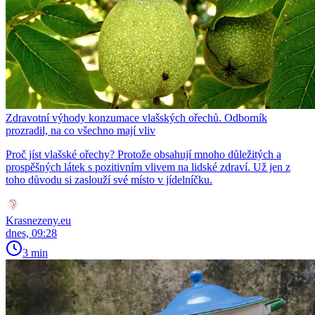
Zdravotní výhody konzumace vlašských ořechů. Odborník
prozradil, na co všechno mají vliv
Proč jíst vlašské ořechy? Protože obsahují mnoho důležitých a
prospěšných látek s pozitivním vlivem na lidské zdraví. Už jen z
toho důvodu si zaslouží své místo v jídelníčku.
Krasnezeny.eu
dnes, 09:28
3 min