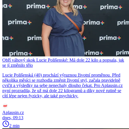
Obří váhový skok Lucie Polišenské: Má dole 22 kilo a popsala, jak
se jí změnilo tělo
Lucie Polišenská (40) prochází výraznou životní proměnou. Před
několika měsíci se rozhodla změnit životní styl, začala pravidelně
cvičit a výsledky na sebe nenechaly dlouho čekat. Pro Aplausin.cz
nyní prozradila, že už má dole 22 kilogramů a díky nové rutině se
cítí lépe nejen fyzicky, ale také psychicky.
Aplausin.cz
dnes, 09:13
2 min