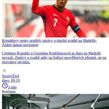
Ronaldovy sestry popřely zprávy o dnešní svatbě na Madeiře:
Žádné datum neexistuje
Cristiano Ronaldo a Georgina Rodríguezová se dnes na Madeiře
nevzali. Zprávy o svatbě stály na řetězci neověřených přepisů, ne na
pozvánce od páru.
SportyŽivě
dnes, 09:19
3 min
Reklama