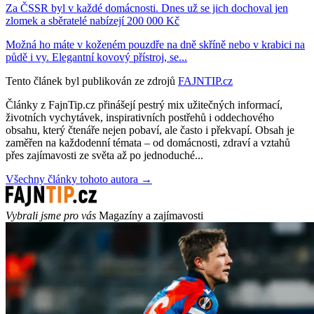
Za ČSSR byl v každé domácnosti. Dnes už se jich dochoval jen
zlomek a sběratelé nabízejí 200 000 Kč
Možná ho máte v koženém pouzdře na dně skříně nebo v krabici na
půdě i vy. Elegantní kovový přístroj, se...
Tento článek byl publikován ze zdrojů
FAJNTIP.cz
Články z FajnTip.cz přinášejí pestrý mix užitečných informací,
životních vychytávek, inspirativních postřehů i oddechového
obsahu, který čtenáře nejen pobaví, ale často i překvapí. Obsah je
zaměřen na každodenní témata – od domácnosti, zdraví a vztahů
přes zajímavosti ze světa až po jednoduché...
Všechny články tohoto autora →
Vybrali jsme pro vás
Magazíny a zajímavosti