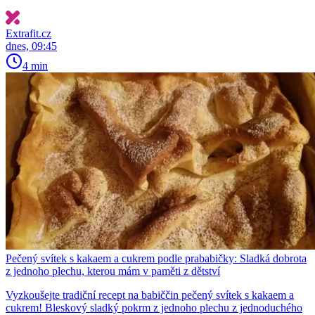
Extrafit.cz
dnes, 09:45
4 min
Pečený svítek s kakaem a cukrem podle prababičky: Sladká dobrota
z jednoho plechu, kterou mám v paměti z dětství
Vyzkoušejte tradiční recept na babiččin pečený svítek s kakaem a
cukrem! Bleskový sladký pokrm z jednoho plechu z jednoduchého