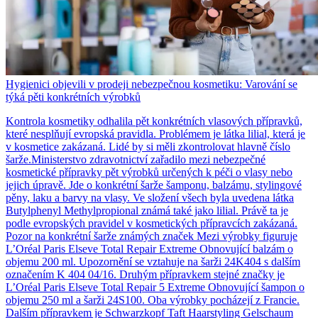
Hygienici objevili v prodeji nebezpečnou kosmetiku: Varování se
týká pěti konkrétních výrobků
Kontrola kosmetiky odhalila pět konkrétních vlasových přípravků,
které nesplňují evropská pravidla. Problémem je látka lilial, která je
v kosmetice zakázaná. Lidé by si měli zkontrolovat hlavně číslo
šarže.Ministerstvo zdravotnictví zařadilo mezi nebezpečné
kosmetické přípravky pět výrobků určených k péči o vlasy nebo
jejich úpravě. Jde o konkrétní šarže šamponu, balzámu, stylingové
pěny, laku a barvy na vlasy. Ve složení všech byla uvedena látka
Butylphenyl Methylpropional známá také jako lilial. Právě ta je
podle evropských pravidel v kosmetických přípravcích zakázaná.
Pozor na konkrétní šarže známých značek Mezi výrobky figuruje
L’Oréal Paris Elseve Total Repair Extreme Obnovující balzám o
objemu 200 ml. Upozornění se vztahuje na šarži 24K404 s dalším
označením K 404 04/16. Druhým přípravkem stejné značky je
L’Oréal Paris Elseve Total Repair 5 Extreme Obnovující šampon o
objemu 250 ml a šarži 24S100. Oba výrobky pocházejí z Francie.
Dalším přípravkem je Schwarzkopf Taft Haarstyling Gelschaum