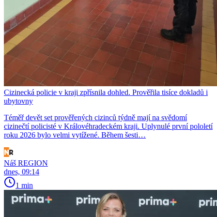
Cizinecká policie v kraji zpřísnila dohled. Prověřila tisíce dokladů i
ubytovny
Téměř devět set prověřených cizinců týdně mají na svědomí
cizinečtí policisté v Královéhradeckém kraji. Uplynulé první pololetí
roku 2026 bylo velmi vytížené. Během šesti…
Náš REGION
dnes, 09:14
1 min