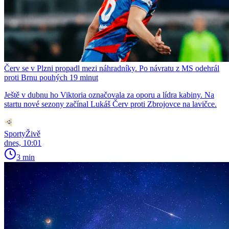
Červ se v Plzni propadl mezi náhradníky. Po návratu z MS odehrál
proti Brnu pouhých 19 minut
Ještě v dubnu ho Viktoria označovala za oporu a lídra kabiny. Na
startu nové sezony začínal Lukáš Červ proti Zbrojovce na lavičce.
SportyŽivě
dnes, 10:01
3 min