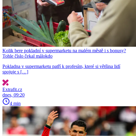
Kolik bere pokladní v supermarketu na malém městě i s bonusy?
Tohle číslo čekal málokdo
Pokladna v supermarketu patří k profesím, které si většina lidí
spojuje s […]
Extrafit.cz
dnes, 09:20
4 min