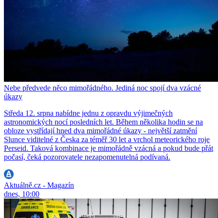
Nebe předvede něco mimořádného. Jediná noc spojí dva vzácné
úkazy
Středa 12. srpna nabídne jednu z opravdu výjimečných
astronomických nocí posledních let. Během několika hodin se na
obloze vystřídají hned dva mimořádné úkazy - největší zatmění
Slunce viditelné z Česka za téměř 30 let a vrchol meteorického roje
Perseid. Taková kombinace je mimořádně vzácná a pokud bude přát
počasí, čeká pozorovatele nezapomenutelná podívaná.
Aktuálně.cz - Magazín
dnes, 10:00