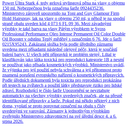
Power Ultra Stark 4, tedy gelová stylingová pěna na vlasy o objemu
150 ml. Nebezpečnou byla označena šarže 0924435236.
Ministerstvo zároveň upozornilo na Toni and Guy Glamour Firm
Hold Hairspray, lak na vlasy o objemu 250 ml, u něhož je na spodní
straně obalu uveden kód 4 073 6 FL 09 36. Mezi závadnými
výrobky je také barva na vlasy Pátým výrobkem je Syoss
Professional Performance Oleo Intense Permanent Oil Color Double
Oil Booster v odstínu Teplý měděný s označením 6 76. Jde o šarži
0215X95243. Zakázaná složka byla podle úředního záznamu
uvedena mezi přísadami následné olejové péče, která je součástí
balení barvy. U všech pěti přípravků je problém stejný. Lilial je
klasifikován jako látka toxická pro reprodukci kategorie 1B a nesmí
se používat jako přísada kosmetických výrobků. Ministerstvo uvádí,
že výjimka pro její použití nebyla schválena a její přítomnost proto
znamená porušení evropského nařízení o kosmetických přípravcích.
Podle úředních dokumentů byla toxicita pro reprodukci prokázána
při testech na zvířatech a použití látky představuje riziko pro lidské
zdraví. Rozhodující je číslo šarže Upozornění se nevztahuje
automaticky na všechny výrobky uvedených značek, ale na přesně
identifikované přípravky a šarže. Pokud má někdo některý z nich
doma, vyplatí se proto porovnat označení na obalu s čísly
uvedenými ve varování. Záznamy k jednotlivým výrobkům
zveřejnilo Ministerstvo zdravotnictví na své úřední desce 4. a 6.
srpna 2026.