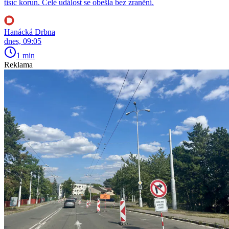
tisíc korun. Celé událost se obešla bez zranění.
Hanácká Drbna
dnes, 09:05
1 min
Reklama