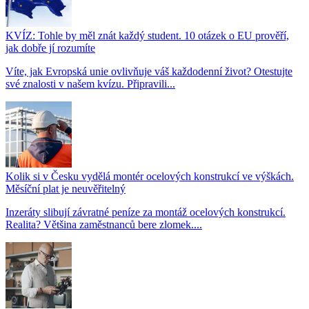
KVÍZ: Tohle by měl znát každý student. 10 otázek o EU prověří,
jak dobře jí rozumíte
Víte, jak Evropská unie ovlivňuje váš každodenní život? Otestujte
své znalosti v našem kvízu. Připravili...
Kolik si v Česku vydělá montér ocelových konstrukcí ve výškách.
Měsíční plat je neuvěřitelný
Inzeráty slibují závratné peníze za montáž ocelových konstrukcí.
Realita? Většina zaměstnanců bere zlomek....