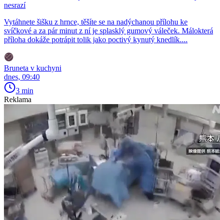
nesrazí
Vytáhnete šišku z hrnce, těšíte se na nadýchanou přílohu ke
svíčkové a za pár minut z ní je splasklý gumový váleček. Málokterá
příloha dokáže potrápit tolik jako poctivý kynutý knedlík....
Bruneta v kuchyni
dnes, 09:40
3 min
Reklama