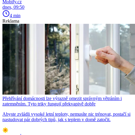
Mobify.cz
dnes, 09:50
4 min
Reklama
Přehřívání domácnosti lze výrazně omezit správným větráním i
zatemněním. Tyto triky fungují překvapivě dobře
Abyste zvládli vysoké letní teploty, nemusíte nic trénovat, postačí si
nastudovat pár dobrých tipů, jak s teplem v domě zatočit.