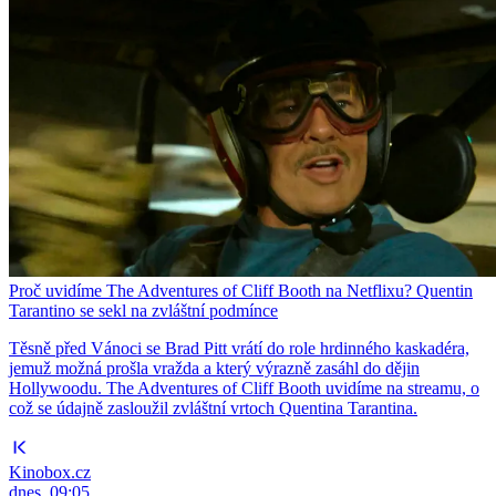
Proč uvidíme The Adventures of Cliff Booth na Netflixu? Quentin
Tarantino se sekl na zvláštní podmínce
Těsně před Vánoci se Brad Pitt vrátí do role hrdinného kaskadéra,
jemuž možná prošla vražda a který výrazně zasáhl do dějin
Hollywoodu. The Adventures of Cliff Booth uvidíme na streamu, o
což se údajně zasloužil zvláštní vrtoch Quentina Tarantina.
Kinobox.cz
dnes, 09:05