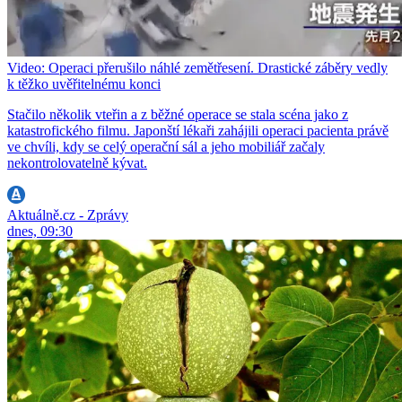
Video: Operaci přerušilo náhlé zemětřesení. Drastické záběry vedly
k těžko uvěřitelnému konci
Stačilo několik vteřin a z běžné operace se stala scéna jako z
katastrofického filmu. Japonští lékaři zahájili operaci pacienta právě
ve chvíli, kdy se celý operační sál a jeho mobiliář začaly
nekontrolovatelně kývat.
Aktuálně.cz - Zprávy
dnes, 09:30