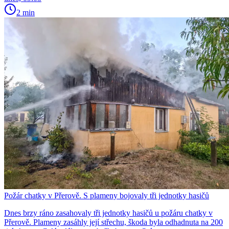
2 min
Požár chatky v Přerově. S plameny bojovaly tři jednotky hasičů
Dnes brzy ráno zasahovaly tři jednotky hasičů u požáru chatky v
Přerově. Plameny zasáhly její střechu, škoda byla odhadnuta na 200