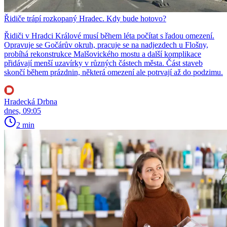
Řidiče trápí rozkopaný Hradec. Kdy bude hotovo?
Řidiči v Hradci Králové musí během léta počítat s řadou omezení.
Opravuje se Gočárův okruh, pracuje se na nadjezdech u Flošny,
probíhá rekonstrukce Malšovického mostu a další komplikace
přidávají menší uzavírky v různých částech města. Část staveb
skončí během prázdnin, některá omezení ale potrvají až do podzimu.
Hradecká Drbna
dnes, 09:05
2 min