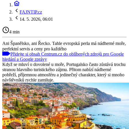
FAJNTIP.cz
14. 5. 2026, 06:01
4 min
Ani Španělsko, ani Řecko. Tahle evropská perla má nádherné moře,
perfektní servis a ceny pro každého
Přidejte si obsah Centrum.cz do oblíbených zdrojů pro Google
hledání a Google zprávy
Když se mluví o dovolené u moře, Portugalsko často zůstává trochu
stranou hlavního turistického zájmu. Přitom nabízí nádherné
pobřeží, příjemnou atmosféru a jedinečný charakter, který si mnoho
návštěvníků rychle zamiluje.