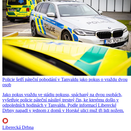
Policie šetří páteční pobodání v Tanvaldu jako pokus o vraždu dvou
osob
Jako pokus vraždu ve stádiu pokusu, spáchaný na dvou osobách,
vyšetřuje policie páteční násilný trestný čin, ke kterému došlo v
odpoledních hodinách v Tanvaldu. Podle informací Liberecké
Drbny napadl v jednom z domů v Horské ulici muž tři lidi nožem.
Liberecká Drbna