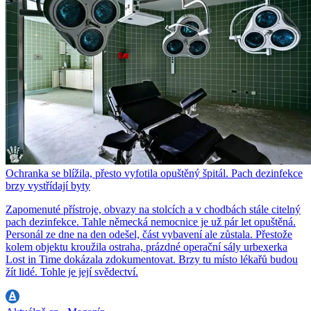
Ochranka se blížila, přesto vyfotila opuštěný špitál. Pach dezinfekce
brzy vystřídají byty
Zapomenuté přístroje, obvazy na stolcích a v chodbách stále citelný
pach dezinfekce. Tahle německá nemocnice je už pár let opuštěná.
Personál ze dne na den odešel, část vybavení ale zůstala. Přestože
kolem objektu kroužila ostraha, prázdné operační sály urbexerka
Lost in Time dokázala zdokumentovat. Brzy tu místo lékařů budou
žít lidé. Tohle je její svědectví.