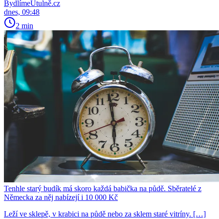
BydlímeÚtulně.cz
dnes, 09:48
2 min
Tenhle starý budík má skoro každá babička na půdě. Sběratelé z
Německa za něj nabízejí i 10 000 Kč
Leží ve sklepě, v krabici na půdě nebo za sklem staré vitríny. […]