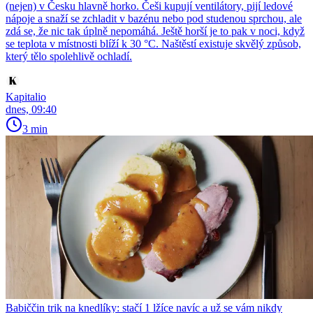
(nejen) v Česku hlavně horko. Češi kupují ventilátory, pijí ledové
nápoje a snaží se zchladit v bazénu nebo pod studenou sprchou, ale
zdá se, že nic tak úplně nepomáhá. Ještě horší je to pak v noci, když
se teplota v místnosti blíží k 30 °C. Naštěstí existuje skvělý způsob,
který tělo spolehlivě ochladí.
Kapitalio
dnes, 09:40
3 min
Babiččin trik na knedlíky: stačí 1 lžíce navíc a už se vám nikdy