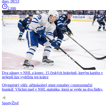
dnes, 09:53
2 min
Dva zápasy v NHL a konec. 15 českých hokejistů, kterým kariéra v
nejlepší lize vydržela jen krátce
Olympijský vítěz, pětinásobný mistr extraligy i reprezentační
brankář. Všichni mají v NHL statistiku, která se vejde na dva řádky.
SportyŽivě