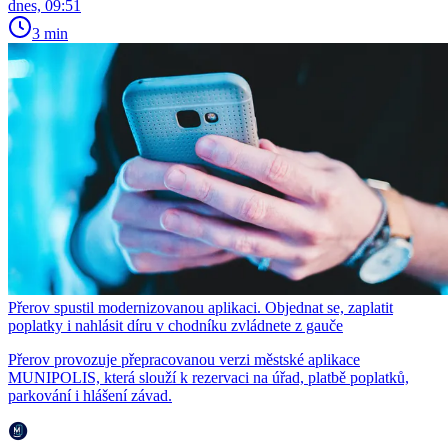
dnes, 09:51
3 min
Přerov spustil modernizovanou aplikaci. Objednat se, zaplatit
poplatky i nahlásit díru v chodníku zvládnete z gauče
Přerov provozuje přepracovanou verzi městské aplikace
MUNIPOLIS, která slouží k rezervaci na úřad, platbě poplatků,
parkování i hlášení závad.