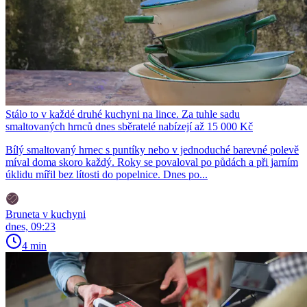
Stálo to v každé druhé kuchyni na lince. Za tuhle sadu
smaltovaných hrnců dnes sběratelé nabízejí až 15 000 Kč
Bílý smaltovaný hrnec s puntíky nebo v jednoduché barevné polevě
míval doma skoro každý. Roky se povaloval po půdách a při jarním
úklidu mířil bez lítosti do popelnice. Dnes po...
Bruneta v kuchyni
dnes, 09:23
4 min