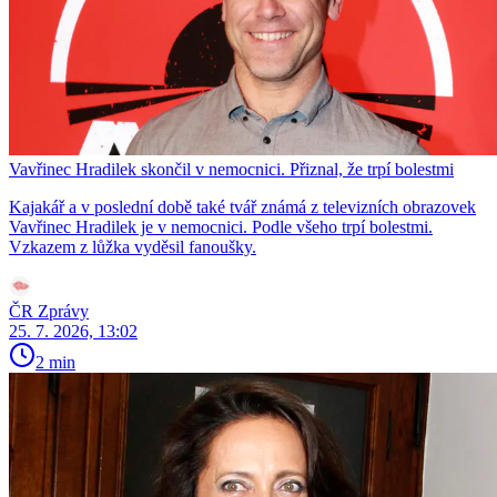
Vavřinec Hradilek skončil v nemocnici. Přiznal, že trpí bolestmi
Kajakář a v poslední době také tvář známá z televizních obrazovek
Vavřinec Hradilek je v nemocnici. Podle všeho trpí bolestmi.
Vzkazem z lůžka vyděsil fanoušky.
ČR Zprávy
25. 7. 2026, 13:02
2 min