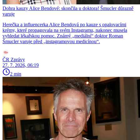
Dohra kauzy Alice Bendové: skončila u doktora! Šmucler důrazně
varuje
Herečka a influencerka Alice Bendová po kauze s opalovacími
krémy, které propagovala na svém Instagramu, nakonec musela
vyhledat lékařskou pomoc. Známý „mediální“ doktor Roman
Šmucler varuje před „instagramovou medicínou“.
ČR Zprávy
27. 7. 2026, 06:19
2 min