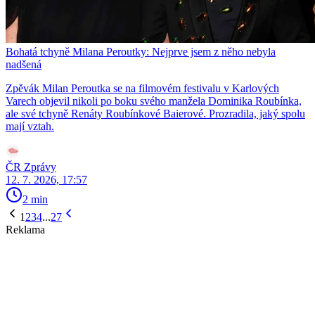
Bohatá tchyně Milana Peroutky: Nejprve jsem z něho nebyla
nadšená
Zpěvák Milan Peroutka se na filmovém festivalu v Karlových
Varech objevil nikoli po boku svého manžela Dominika Roubínka,
ale své tchyně Renáty Roubínkové Baierové. Prozradila, jaký spolu
mají vztah.
ČR Zprávy
12. 7. 2026, 17:57
2 min
1
2
3
4
...
27
Reklama