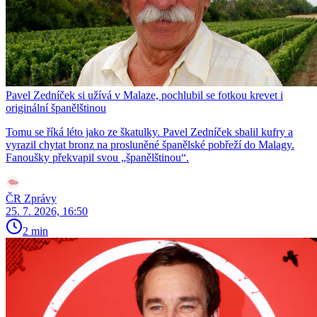
Pavel Zedníček si užívá v Malaze, pochlubil se fotkou krevet i
originální španělštinou
Tomu se říká léto jako ze škatulky. Pavel Zedníček sbalil kufry a
vyrazil chytat bronz na prosluněné španělské pobřeží do Malagy.
Fanoušky překvapil svou „španělštinou“.
ČR Zprávy
25. 7. 2026, 16:50
2 min