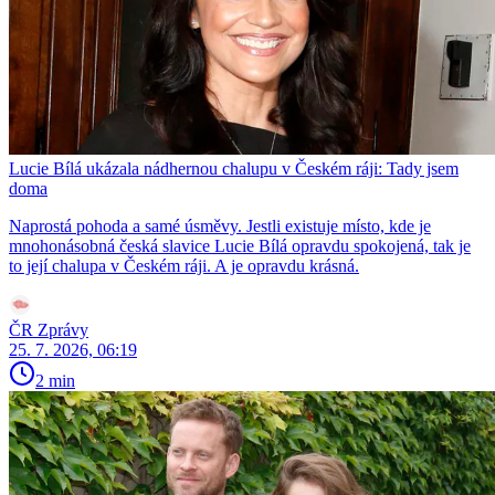
Lucie Bílá ukázala nádhernou chalupu v Českém ráji: Tady jsem
doma
Naprostá pohoda a samé úsměvy. Jestli existuje místo, kde je
mnohonásobná česká slavice Lucie Bílá opravdu spokojená, tak je
to její chalupa v Českém ráji. A je opravdu krásná.
ČR Zprávy
25. 7. 2026, 06:19
2 min