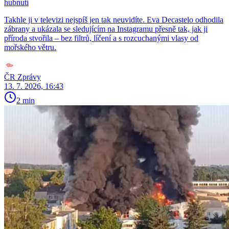
hubnutí
Takhle ji v televizi nejspíš jen tak neuvidíte. Eva Decastelo odhodila
zábrany a ukázala se sledujícím na Instagramu přesně tak, jak ji
příroda stvořila – bez filtrů, líčení a s rozcuchanými vlasy od
mořského větru.
ČR Zprávy
13. 7. 2026, 16:43
2 min