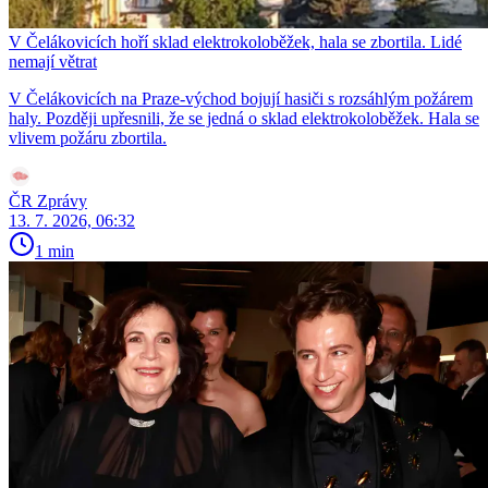
V Čelákovicích hoří sklad elektrokoloběžek, hala se zbortila. Lidé
nemají větrat
V Čelákovicích na Praze-východ bojují hasiči s rozsáhlým požárem
haly. Později upřesnili, že se jedná o sklad elektrokoloběžek. Hala se
vlivem požáru zbortila.
ČR Zprávy
13. 7. 2026, 06:32
1 min