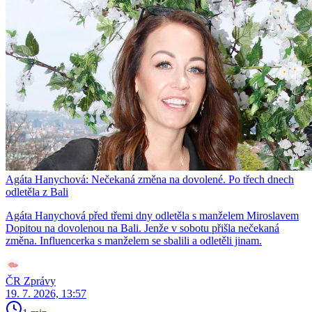
Agáta Hanychová: Nečekaná změna na dovolené. Po třech dnech
odletěla z Bali
Agáta Hanychová před třemi dny odletěla s manželem Miroslavem
Dopitou na dovolenou na Bali. Jenže v sobotu přišla nečekaná
změna. Influencerka s manželem se sbalili a odletěli jinam.
ČR Zprávy
19. 7. 2026, 13:57