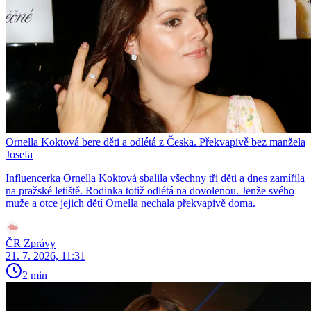
Ornella Koktová bere děti a odlétá z Česka. Překvapivě bez manžela
Josefa
Influencerka Ornella Koktová sbalila všechny tři děti a dnes zamířila
na pražské letiště. Rodinka totiž odlétá na dovolenou. Jenže svého
muže a otce jejich dětí Ornella nechala překvapivě doma.
ČR Zprávy
21. 7. 2026, 11:31
2 min