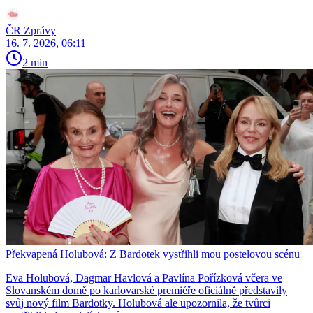
ČR Zprávy
16. 7. 2026, 06:11
2 min
Překvapená Holubová: Z Bardotek vystřihli mou postelovou scénu
Eva Holubová, Dagmar Havlová a Pavlína Pořízková včera ve
Slovanském domě po karlovarské premiéře oficiálně představily
svůj nový film Bardotky. Holubová ale upozornila, že tvůrci