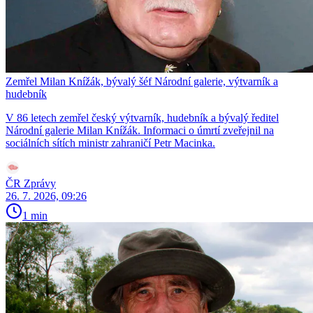
Zemřel Milan Knížák, bývalý šéf Národní galerie, výtvarník a
hudebník
V 86 letech zemřel český výtvarník, hudebník a bývalý ředitel
Národní galerie Milan Knížák. Informaci o úmrtí zveřejnil na
sociálních sítích ministr zahraničí Petr Macinka.
ČR Zprávy
26. 7. 2026, 09:26
1 min