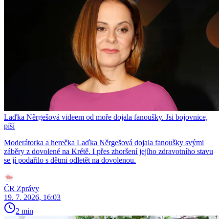
Laďka Něrgešová videem od moře dojala fanoušky. Jsi bojovnice,
píší
Moderátorka a herečka Laďka Něrgešová dojala fanoušky svými
záběry z dovolené na Krétě. I přes zhoršení jejího zdravotního stavu
se jí podařilo s dětmi odletět na dovolenou.
ČR Zprávy
19. 7. 2026, 16:03
2 min