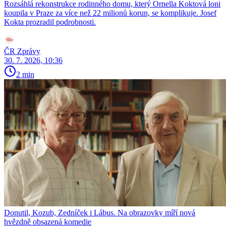
Rozsáhlá rekonstrukce rodinného domu, který Ornella Koktová loni
koupila v Praze za více než 22 milionů korun, se komplikuje. Josef
Kokta prozradil podrobnosti.
ČR Zprávy
30. 7. 2026, 10:36
2 min
Donutil, Kozub, Zedníček i Lábus. Na obrazovky míří nová
hvězdně obsazená komedie