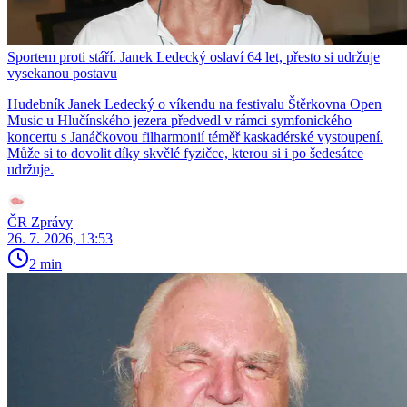
Sportem proti stáří. Janek Ledecký oslaví 64 let, přesto si udržuje
vysekanou postavu
Hudebník Janek Ledecký o víkendu na festivalu Štěrkovna Open
Music u Hlučínského jezera předvedl v rámci symfonického
koncertu s Janáčkovou filharmonií téměř kaskadérské vystoupení.
Může si to dovolit díky skvělé fyzičce, kterou si i po šedesátce
udržuje.
ČR Zprávy
26. 7. 2026, 13:53
2 min