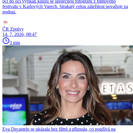
očí do očí vyříkali kauzu se společnou fotografií z filmového
festivalu v Karlových Varech. Strakatý celou záležitost považuje za
podraz.
ČR Zprávy
14. 7. 2026, 08:47
3 min
Eva Decastelo se ukázala bez filtrů a přiznala, co používá na