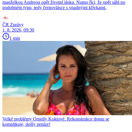
manželkou Andreou opět životní lásku. Nutno říci, že opět sáhl po
podobném typu, tedy černovlásce s vnadnými křivkami.
ČR Zprávy
1. 8. 2026, 09:30
1 min
Velké problémy Ornelly Koktové. Rekonstrukce domu se
komplikuje, došly peníze!