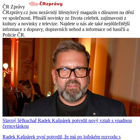
ČR Zprávy
ČRzprávy.cz jsou nezávislý lifestylový magazín s důrazem na dění
ve společnosti. Přináší novinky ze života celebrit, zajímavosti z
kultury a novinky z televize. Najdete u nás ale také nejdůležitější
informace z dopravy, dopravních nehod a informace od hasičů a
Policie ČR.
Slavný šéfkuchař Radek Kašpárek potvrdil nový vztah s vnadnou
černovláskou
Radek Kašpárek nyní potvrdil, že má po loňském rozvodu s