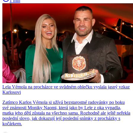
1 min
Lela Vémola na procházce ve svůdném oblečku vyslala jasný vzkaz
Karlosovi
Zatímco Karlos Vémola si užívá bezstarostné radovánky po boku
své známosti Moniky Naomi, která jako by Lele z oka vypadla,
matka jeho dětí zůstala na všechno sama. Rozhodně ale ještě neřekla
poslední slovo, jak dokazují její poslední snímky z procházky s
kočárkem.