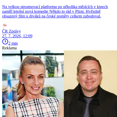
Na velkou streamovací platformu po několika měsících v kinech
zamíří letošní nová komedie Někdo to rád v Plzni. Hvězdně
obsazený film u diváků na české poměry celkem zabodoval.
ČR Zprávy
27. 7. 2026, 12:09
2 min
Reklama