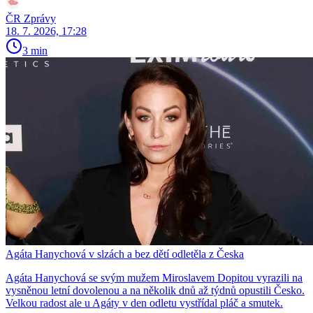
ČR Zprávy
18. 7. 2026, 17:28
3 min
Agáta Hanychová v slzách a bez dětí odletěla z Česka
Agáta Hanychová se svým mužem Miroslavem Dopitou vyrazili na
vysněnou letní dovolenou a na několik dnů až týdnů opustili Česko.
Velkou radost ale u Agáty v den odletu vystřídal pláč a smutek.