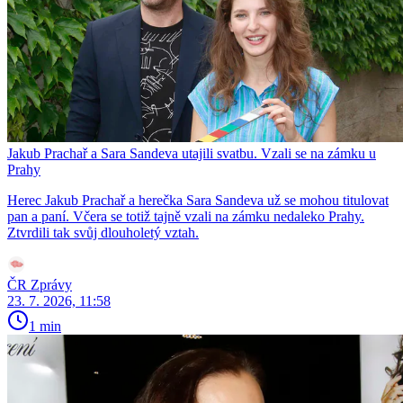
Jakub Prachař a Sara Sandeva utajili svatbu. Vzali se na zámku u
Prahy
Herec Jakub Prachař a herečka Sara Sandeva už se mohou titulovat
pan a paní. Včera se totiž tajně vzali na zámku nedaleko Prahy.
Ztvrdili tak svůj dlouholetý vztah.
ČR Zprávy
23. 7. 2026, 11:58
1 min