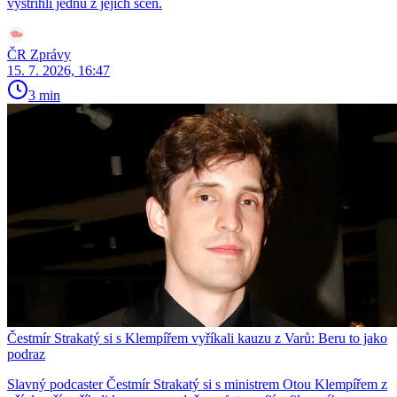
vystřihli jednu z jejích scén.
ČR Zprávy
15. 7. 2026, 16:47
3 min
Čestmír Strakatý si s Klempířem vyříkali kauzu z Varů: Beru to jako
podraz
Slavný podcaster Čestmír Strakatý si s ministrem Otou Klempířem z