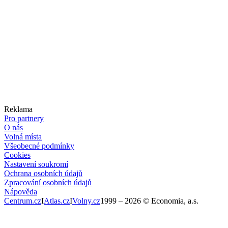
Reklama
Pro partnery
O nás
Volná místa
Všeobecné podmínky
Cookies
Nastavení soukromí
Ochrana osobních údajů
Zpracování osobních údajů
Nápověda
Centrum.cz
I
Atlas.cz
I
Volny.cz
1999 –
2026
© Economia, a.s.