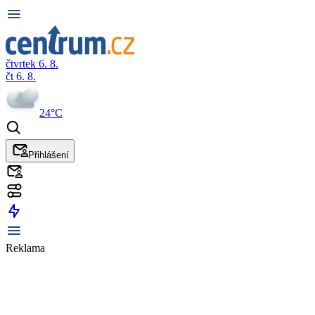
čtvrtek 6. 8.
čt 6. 8.
24°C
Přihlášení
Reklama