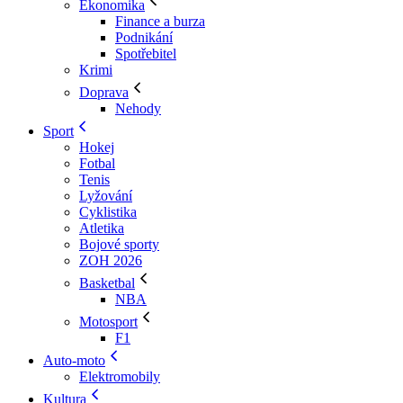
Ekonomika
Finance a burza
Podnikání
Spotřebitel
Krimi
Doprava
Nehody
Sport
Hokej
Fotbal
Tenis
Lyžování
Cyklistika
Atletika
Bojové sporty
ZOH 2026
Basketbal
NBA
Motosport
F1
Auto-moto
Elektromobily
Kultura