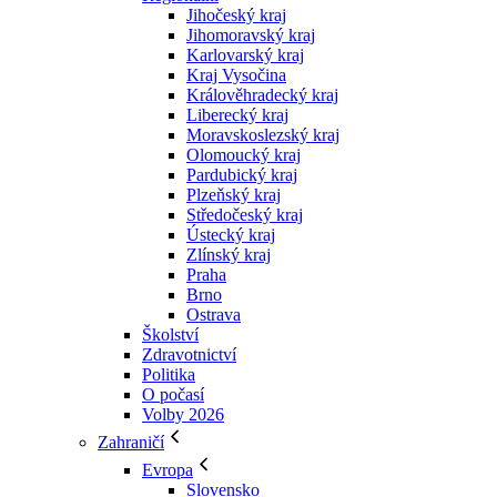
Jihočeský kraj
Jihomoravský kraj
Karlovarský kraj
Kraj Vysočina
Králověhradecký kraj
Liberecký kraj
Moravskoslezský kraj
Olomoucký kraj
Pardubický kraj
Plzeňský kraj
Středočeský kraj
Ústecký kraj
Zlínský kraj
Praha
Brno
Ostrava
Školství
Zdravotnictví
Politika
O počasí
Volby 2026
Zahraničí
Evropa
Slovensko