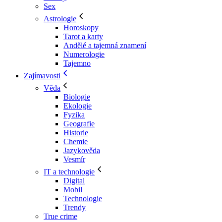
Sex
Astrologie
Horoskopy
Tarot a karty
Andělé a tajemná znamení
Numerologie
Tajemno
Zajímavosti
Věda
Biologie
Ekologie
Fyzika
Geografie
Historie
Chemie
Jazykověda
Vesmír
IT a technologie
Digital
Mobil
Technologie
Trendy
True crime