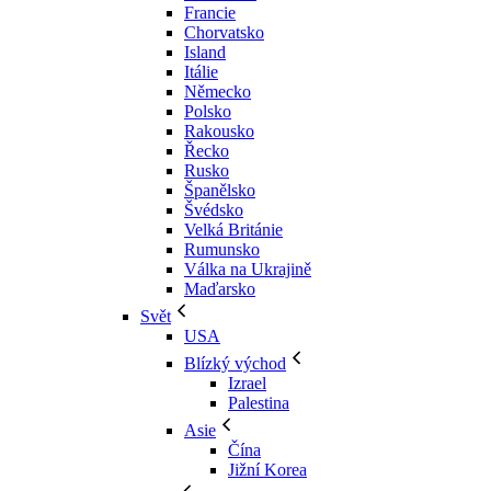
Francie
Chorvatsko
Island
Itálie
Německo
Polsko
Rakousko
Řecko
Rusko
Španělsko
Švédsko
Velká Británie
Rumunsko
Válka na Ukrajině
Maďarsko
Svět
USA
Blízký východ
Izrael
Palestina
Asie
Čína
Jižní Korea