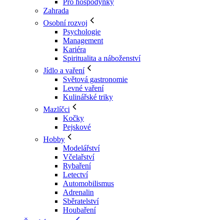
Pro hospodyňky
Zahrada
Osobní rozvoj
Psychologie
Management
Kariéra
Spiritualita a náboženství
Jídlo a vaření
Světová gastronomie
Levné vaření
Kulinářské triky
Mazlíčci
Kočky
Pejskové
Hobby
Modelářství
Včelařství
Rybaření
Letectví
Automobilismus
Adrenalin
Sběratelství
Houbaření