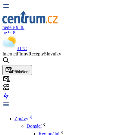
neděle 9. 8.
ne 9. 8.
31°C
Internet
Firmy
Recepty
Slovníky
Přihlášení
Zprávy
Domácí
Regionální