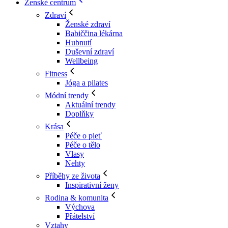
Ženské centrum
Zdraví
Ženské zdraví
Babiččina lékárna
Hubnutí
Duševní zdraví
Wellbeing
Fitness
Jóga a pilates
Módní trendy
Aktuální trendy
Doplňky
Krása
Péče o pleť
Péče o tělo
Vlasy
Nehty
Příběhy ze života
Inspirativní ženy
Rodina & komunita
Výchova
Přátelství
Vztahy