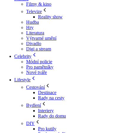
Filmy & kino
Televize
Reality show
Hudba
Hry
Literatura
Výtvarné umění
Divadlo
Digi a stream
Celebrity
Módní policie
Pro pamětníky
Nové tváře
Lifestyle
Cestování
Destinace
Rady na cesty
Bydlení
Interiery
Rady do domu
DIY
Pro kutily