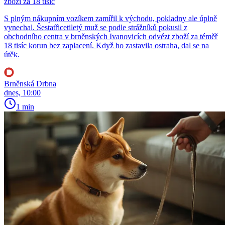
zboží za 18 tisíc
S plným nákupním vozíkem zamířil k východu, pokladny ale úplně
vynechal. Šestatřicetiletý muž se podle strážníků pokusil z
obchodního centra v brněnských Ivanovicích odvézt zboží za téměř
18 tisíc korun bez zaplacení. Když ho zastavila ostraha, dal se na
útěk.
Brněnská Drbna
dnes, 10:00
1 min