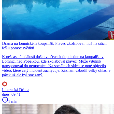
Drama na lomnickém koupališti. Plavec zkolaboval, lidé na sítích
řešili pomoc svědků
K nešťastné události došlo ve čtvrtek dopoledne na koupališti v
Lomnici nad Popelkou, kde zkolaboval plavec. Muže vrtulník
transportoval do nemocnice. Na sociálních sítích se poté objevilo
video, které celý incident zachycuje. Záznam vzbudil velký ohlas, v
pátek už ale byl smazaný.
Liberecká Drbna
dnes, 09:41
1 min