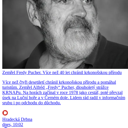
Zemřel Fredy Pucher. Více než 40 let chránil krkonošskou přírodu
Více než čtyři desetiletí chránil krkonošskou přírodu a pomáhal
turistům. Zemřel Alfréd „Fredy“ Pucher, dlouholetý strážce
KRNAPu. Na horách začínal v roce 1978 jako cestář, poté převzal
úsek na Luční hoře a v Černém dole. Lidem rád radil v informačním
srubu i po odchodu do důchodu.
Hradecká Drbna
dnes, 10:02