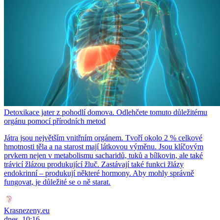
Detoxikace jater z pohodlí domova. Odlehčete tomuto důležitému
orgánu pomocí přírodních metod
Játra jsou největším vnitřním orgánem. Tvoří okolo 2 % celkové
hmotnosti těla a na starost mají látkovou výměnu. Jsou klíčovým
prvkem nejen v metabolismu sacharidů, tuků a bílkovin, ale také
trávicí žlázou produkující žluč. Zastávají také funkci žlázy
endokrinní – produkují některé hormony. Aby mohly správně
fungovat, je důležité se o ně starat.
Krasnezeny.eu
dnes, 10:16