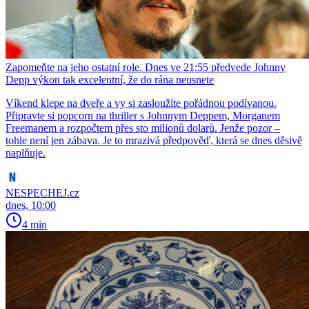
Zapomeňte na jeho ostatní role. Dnes ve 21:55 předvede Johnny
Depp výkon tak excelentní, že do rána neusnete
Víkend klepe na dveře a vy si zasloužíte pořádnou podívanou.
Připravte si popcorn na thriller s Johnnym Deppem, Morganem
Freemanem a rozpočtem přes sto milionů dolarů. Jenže pozor –
tohle není jen zábava. Je to mrazivá předpověď, která se dnes děsivě
naplňuje.
NESPECHEJ.cz
dnes, 10:00
4 min