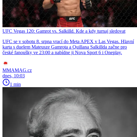
UFC Vegas 120: Gamrot vs. Salkilld. Kde a kdy turnaj sledovat
UFC se v sobotu 8. srpna vrací do Meta APEX v Las Vegas. Hlavní
karta s duelem Mateusze Gamrota a Quillana Salkillda začne pro
české fanoušky ve 23:00 a nabídne ji Nova Sport 6 i Oneplay.
MMAMAG.cz
dnes, 10:03
1 min