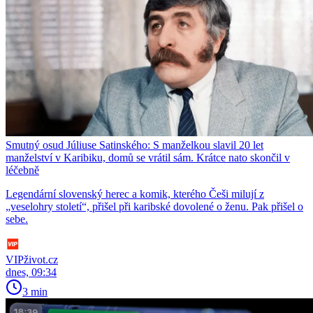
Smutný osud Júliuse Satinského: S manželkou slavil 20 let
manželství v Karibiku, domů se vrátil sám. Krátce nato skončil v
léčebně
Legendární slovenský herec a komik, kterého Češi milují z
„veselohry století“, přišel při karibské dovolené o ženu. Pak přišel o
sebe.
VIPživot.cz
dnes, 09:34
3 min