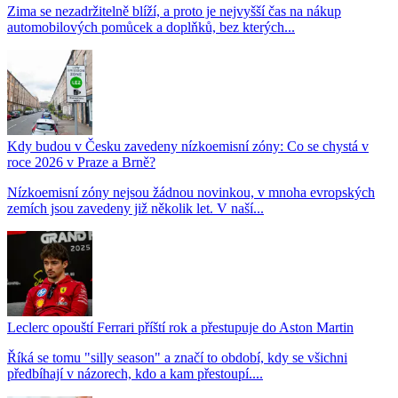
Zima se nezadržitelně blíží, a proto je nejvyšší čas na nákup
automobilových pomůcek a doplňků, bez kterých...
Kdy budou v Česku zavedeny nízkoemisní zóny: Co se chystá v
roce 2026 v Praze a Brně?
Nízkoemisní zóny nejsou žádnou novinkou, v mnoha evropských
zemích jsou zavedeny již několik let. V naší...
Leclerc opouští Ferrari příští rok a přestupuje do Aston Martin
Říká se tomu "silly season" a značí to období, kdy se všichni
předbíhají v názorech, kdo a kam přestoupí....