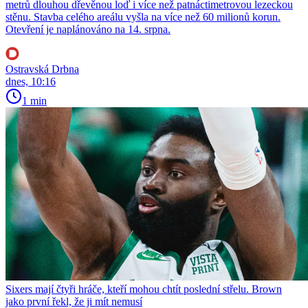
metrů dlouhou dřevěnou loď i více než patnáctimetrovou lezeckou
stěnu. Stavba celého areálu vyšla na více než 60 milionů korun.
Otevření je naplánováno na 14. srpna.
Ostravská Drbna
dnes, 10:16
1 min
Sixers mají čtyři hráče, kteří mohou chtít poslední střelu. Brown
jako první řekl, že ji mít nemusí