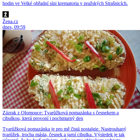
hodin ve Velké obřadní síni krematoria v pražských Strašnicích.
Žena.cz
dnes, 09:59
Zázrak z Olomouce: Tvarůžková pomazánka s česnekem a
cibulkou, která provoní i pochmurný den
Tvarůžková pomazánka je pro mě čistá nostalgie. Nastrouhaný
tvarůžek, trocha másla, česnek a jarní cibulka. Výsledek je tak