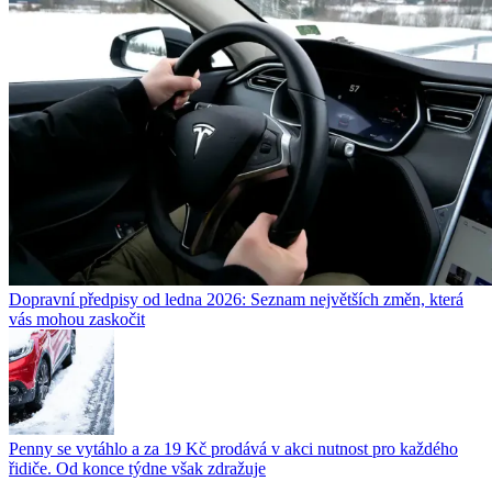
Dopravní předpisy od ledna 2026: Seznam největších změn, která
vás mohou zaskočit
Penny se vytáhlo a za 19 Kč prodává v akci nutnost pro každého
řidiče. Od konce týdne však zdražuje