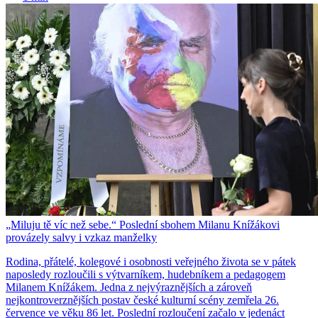
„Miluju tě víc než sebe.“ Poslední sbohem Milanu Knížákovi
provázely salvy i vzkaz manželky
Rodina, přátelé, kolegové i osobnosti veřejného života se v pátek
naposledy rozloučili s výtvarníkem, hudebníkem a pedagogem
Milanem Knížákem. Jedna z nejvýraznějších a zároveň
nejkontroverznějších postav české kulturní scény zemřela 26.
července ve věku 86 let. Poslední rozloučení začalo v jedenáct