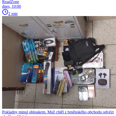
ReadZone
dnes, 10:00
2 min
Pokladny minul obloukem. Muž chtěl z brněnského obchodu odvézt