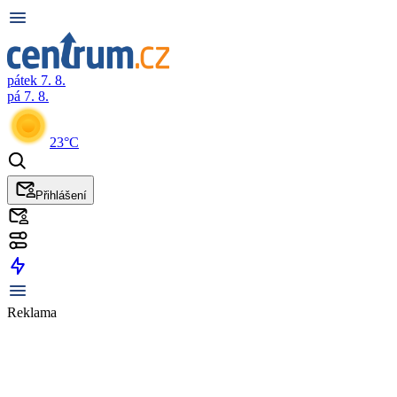
pátek 7. 8.
pá 7. 8.
23°C
Přihlášení
Reklama