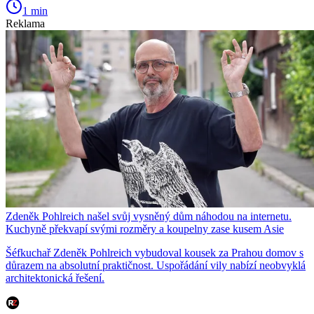
1 min
Reklama
Zdeněk Pohlreich našel svůj vysněný dům náhodou na internetu.
Kuchyně překvapí svými rozměry a koupelny zase kusem Asie
Šéfkuchař Zdeněk Pohlreich vybudoval kousek za Prahou domov s
důrazem na absolutní praktičnost. Uspořádání vily nabízí neobvyklá
architektonická řešení.