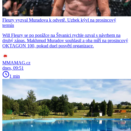
Fleury vyzval Muradova k odvetě. Uzbek kývl na prosincový
termín
Will Fleury se po porážce na Štvanici rychle ozval s návrhem na
druhý zápas. Makhmud Muradov souhlasil a oba míří na prosincový
OKTAGON 100, pokud duel posvětí organizace.
MMAMAG.cz
dnes, 09:51
1 min