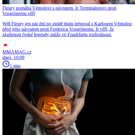
Fleury pomáhá Vémolovi s návratem. Ir Terminátorovi proti
Vosgrönemu věří
Will Fleury jen pár dní po ztrátě titulu trénoval s Karlosem Vémolou
před jeho návratem proti Fredericu Vosgrönemu. Ir věří, že
zkušenost české legendy může ve Frankfurtu rozhodnout.
MMAMAG.cz
dnes, 10:09
1 min