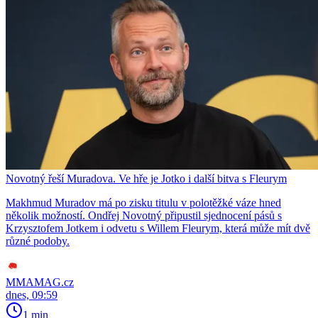
Novotný řeší Muradova. Ve hře je Jotko i další bitva s Fleurym
Makhmud Muradov má po zisku titulu v polotěžké váze hned
několik možností. Ondřej Novotný připustil sjednocení pásů s
Krzysztofem Jotkem i odvetu s Willem Fleurym, která může mít dvě
různé podoby.
MMAMAG.cz
dnes, 09:59
1 min