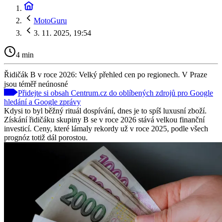
MotoGuru
3. 11. 2025, 19:54
4 min
Řidičák B v roce 2026: Velký přehled cen po regionech. V Praze
jsou téměř neúnosné
Přidejte si obsah Centrum.cz do oblíbených zdrojů pro Google
hledání a Google zprávy
Kdysi to byl běžný rituál dospívání, dnes je to spíš luxusní zboží.
Získání řidičáku skupiny B se v roce 2026 stává velkou finanční
investicí. Ceny, které lámaly rekordy už v roce 2025, podle všech
prognóz totiž dál porostou.