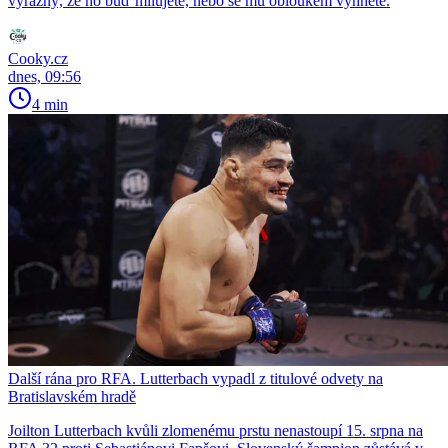
výrazný, že ho buď milujete, nebo se mu obloukem vyhnete.
Cooky.cz
dnes, 09:56
4 min
Další rána pro RFA. Lutterbach vypadl z titulové odvety na
Bratislavském hradě
Joilton Lutterbach kvůli zlomenému prstu nenastoupí 15. srpna na