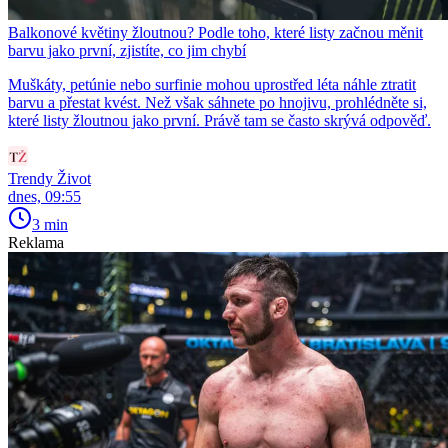
Balkonové květiny žloutnou? Podle toho, které listy začnou měnit
barvu jako první, zjistíte, co jim chybí
Muškáty, petúnie nebo surfinie mohou uprostřed léta náhle ztratit
barvu a přestat kvést. Než však sáhnete po hnojivu, prohlédněte si,
které listy žloutnou jako první. Právě tam se často skrývá odpověď.
Trendy Život
dnes, 09:55
3 min
Reklama