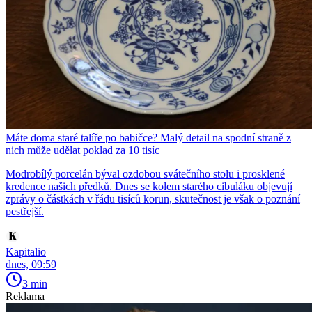
Máte doma staré talíře po babičce? Malý detail na spodní straně z
nich může udělat poklad za 10 tisíc
Modrobílý porcelán býval ozdobou svátečního stolu i prosklené
kredence našich předků. Dnes se kolem starého cibuláku objevují
zprávy o částkách v řádu tisíců korun, skutečnost je však o poznání
pestřejší.
Kapitalio
dnes, 09:59
3 min
Reklama