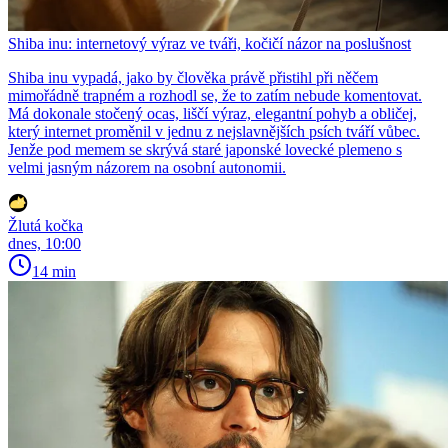
Shiba inu: internetový výraz ve tváři, kočičí názor na poslušnost
Shiba inu vypadá, jako by člověka právě přistihl při něčem
mimořádně trapném a rozhodl se, že to zatím nebude komentovat.
Má dokonale stočený ocas, liščí výraz, elegantní pohyb a obličej,
který internet proměnil v jednu z nejslavnějších psích tváří vůbec.
Jenže pod memem se skrývá staré japonské lovecké plemeno s
velmi jasným názorem na osobní autonomii.
Žlutá kočka
dnes, 10:00
14 min