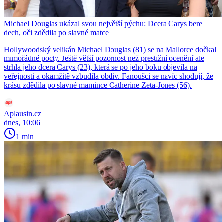
Michael Douglas ukázal svou největší pýchu: Dcera Carys bere
dech, oči zdědila po slavné matce
Hollywoodský velikán Michael Douglas (81) se na Mallorce dočkal
mimořádné pocty. Ještě větší pozornost než prestižní ocenění ale
strhla jeho dcera Carys (23), která se po jeho boku objevila na
veřejnosti a okamžitě vzbudila obdiv. Fanoušci se navíc shodují, že
krásu zdědila po slavné mamince Catherine Zeta-Jones (56).
Aplausin.cz
dnes, 10:06
1 min