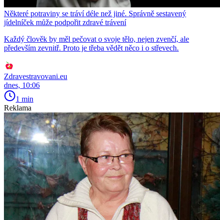
Některé potraviny se tráví déle než jiné. Správně sestavený
jídelníček může podpořit zdravé trávení
Každý člověk by měl pečovat o svoje tělo, nejen zvenčí, ale
především zevnitř. Proto je třeba vědět něco i o střevech.
Zdravestravovani.eu
dnes, 10:06
1 min
Reklama