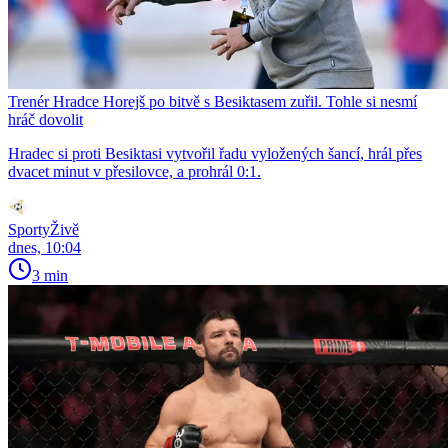
Trenér Hradce Horejš po bitvě s Besiktasem zuřil. Tohle si nesmí
hráč dovolit
Hradec si proti Besiktasi vytvořil řadu vyložených šancí, hrál přes
dvacet minut v přesilovce, a prohrál 0:1.
SportyŽivě
dnes, 10:04
3 min