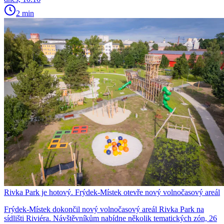
2 min
Rivka Park je hotový. Frýdek-Místek otevře nový volnočasový areál
Frýdek-Místek dokončil nový volnočasový areál Rivka Park na
sídlišti Riviéra. Návštěvníkům nabídne několik tematických zón, 26