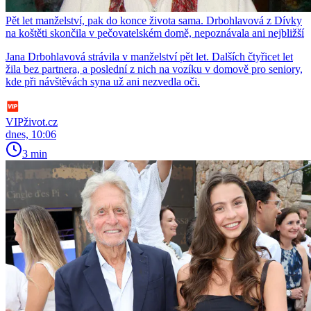
Pět let manželství, pak do konce života sama. Drbohlavová z Dívky
na koštěti skončila v pečovatelském domě, nepoznávala ani nejbližší
Jana Drbohlavová strávila v manželství pět let. Dalších čtyřicet let
žila bez partnera, a poslední z nich na vozíku v domově pro seniory,
kde při návštěvách syna už ani nezvedla oči.
VIPživot.cz
dnes, 10:06
3 min