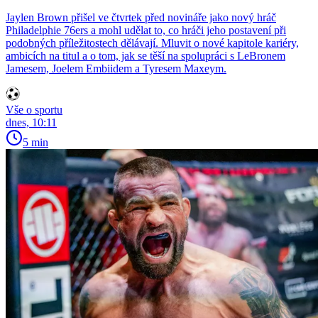
Jaylen Brown přišel ve čtvrtek před novináře jako nový hráč
Philadelphie 76ers a mohl udělat to, co hráči jeho postavení při
podobných příležitostech dělávají. Mluvit o nové kapitole kariéry,
ambicích na titul a o tom, jak se těší na spolupráci s LeBronem
Jamesem, Joelem Embiidem a Tyresem Maxeym.
Vše o sportu
dnes, 10:11
5 min