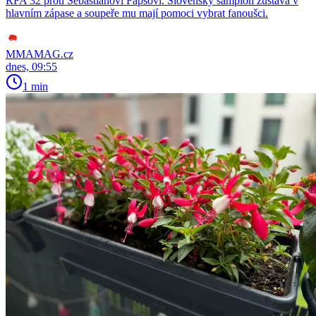
RFA 32 proti Sebastiánovi Fapšovi. Slovenský šampion zůstává v
hlavním zápase a soupeře mu mají pomoci vybrat fanoušci.
MMAMAG.cz
dnes, 09:55
1 min