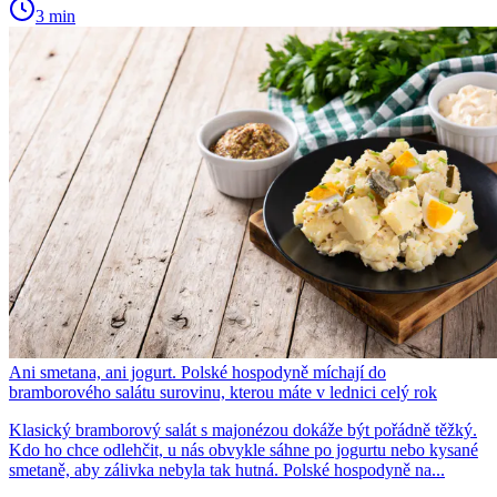
3 min
Ani smetana, ani jogurt. Polské hospodyně míchají do
bramborového salátu surovinu, kterou máte v lednici celý rok
Klasický bramborový salát s majonézou dokáže být pořádně těžký.
Kdo ho chce odlehčit, u nás obvykle sáhne po jogurtu nebo kysané
smetaně, aby zálivka nebyla tak hutná. Polské hospodyně na...