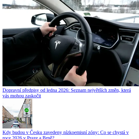
Dopravní předpisy od ledna 2026: Seznam největších změn, která
vás mohou zaskočit
Kdy budou v Česku zavedeny nízkoemisní zóny: Co se chystá v
roce 2026 v Praze a Brně?