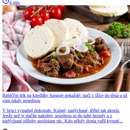
4 min
Babiččin trik na knedlíky funguje pokaždé: stačí 1 lžíce do těsta a už
vám nikdy nesednou
V hrnci vypadají dokonale. Kulaté, nadýchané, těžké tak akorát.
Jenže než je stačíte nakrájet, sesednou se do tuhé hroudy a z
nadýchané přílohy nezůstane nic. Kdo někdy doma vařil kynuté...