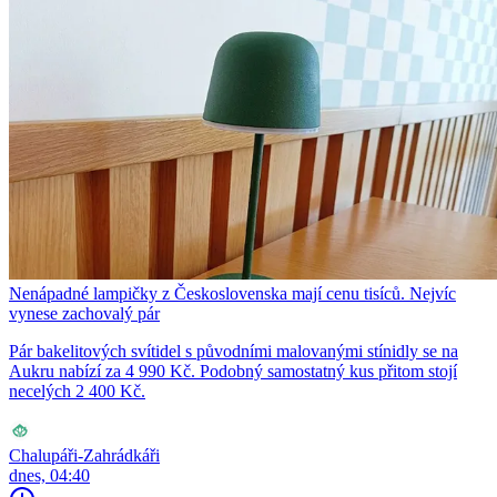
Nenápadné lampičky z Československa mají cenu tisíců. Nejvíc
vynese zachovalý pár
Pár bakelitových svítidel s původními malovanými stínidly se na
Aukru nabízí za 4 990 Kč. Podobný samostatný kus přitom stojí
necelých 2 400 Kč.
Chalupáři-Zahrádkáři
dnes, 04:40