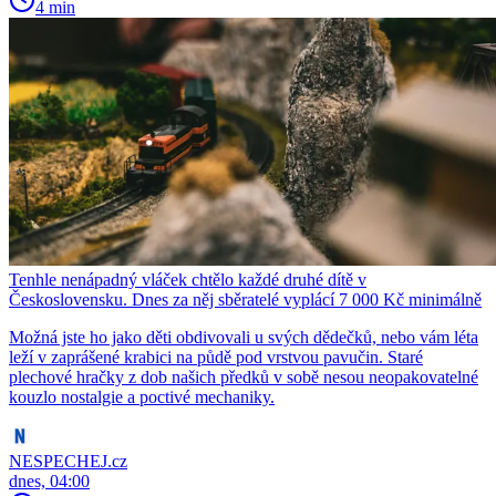
4 min
Tenhle nenápadný vláček chtělo každé druhé dítě v
Československu. Dnes za něj sběratelé vyplácí 7 000 Kč minimálně
Možná jste ho jako děti obdivovali u svých dědečků, nebo vám léta
leží v zaprášené krabici na půdě pod vrstvou pavučin. Staré
plechové hračky z dob našich předků v sobě nesou neopakovatelné
kouzlo nostalgie a poctivé mechaniky.
NESPECHEJ.cz
dnes, 04:00