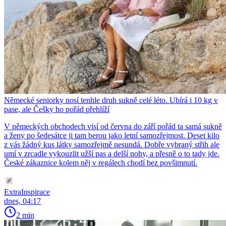
Německé seniorky nosí tenhle druh sukně celé léto. Ubírá i 10 kg v
pase, ale Češky ho pořád přehlíží
V německých obchodech visí od června do září pořád ta samá sukně
a ženy po šedesátce ji tam berou jako letní samozřejmost. Deset kilo
z vás žádný kus látky samozřejmě nesundá. Dobře vybraný střih ale
umí v zrcadle vykouzlit užší pas a delší nohy, a přesně o to tady jde.
České zákaznice kolem něj v regálech chodí bez povšimnutí.
ExtraInspirace
dnes, 04:17
2 min