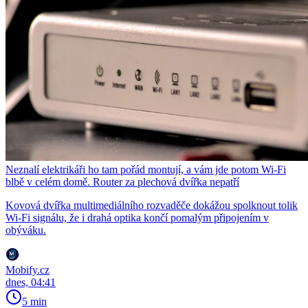
Neznalí elektrikáři ho tam pořád montují, a vám jde potom Wi-Fi
blbě v celém domě. Router za plechová dvířka nepatří
Kovová dvířka multimediálního rozvaděče dokážou spolknout tolik
Wi-Fi signálu, že i drahá optika končí pomalým připojením v
obýváku.
Mobify.cz
dnes, 04:41
5 min