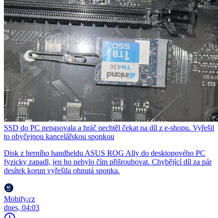
SSD do PC nepasovala a hráč nechtěl čekat na díl z e-shopu. Vyřešil
to obyčejnou kancelářskou sponkou
Disk z herního handheldu ASUS ROG Ally do desktopového PC
fyzicky zapadl, jen ho nebylo čím přišroubovat. Chybějící díl za pár
desítek korun vyřešila ohnutá sponka.
Mobify.cz
dnes, 04:03