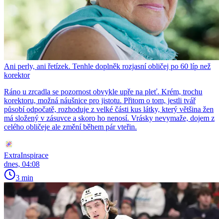
Ani perly, ani řetízek. Tenhle doplněk rozjasní obličej po 60 líp než
korektor
Ráno u zrcadla se pozornost obvykle upře na pleť. Krém, trochu
korektoru, možná náušnice pro jistotu. Přitom o tom, jestli tvář
působí odpočatě, rozhoduje z velké části kus látky, který většina žen
má složený v zásuvce a skoro ho nenosí. Vrásky nevymaže, dojem z
celého obličeje ale změní během pár vteřin.
ExtraInspirace
dnes, 04:08
3 min