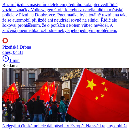
Bizarní jízdu s masivním defektem předního kola předvedl řidič
vozidla značky Volkswagen Golf, kterého zastavila hlídka městské
policie v Plzni na Doubravce. Pneumatika byla totálně roztrhaná tak,
že se automobil při jízdě ani neudržel rovně na silnici. Řidič ale
šokoval prohlášením, že o potížích s kolem vůbec nevěděl. A
zničená pneumatika rozhodně nebyla jeho jediným problémem.
Plzeňská Drbna
dnes, 04:31
1 min
Reklama
Nelegální čínská policie dál působí v Evropě. Na své krajany dohlíží