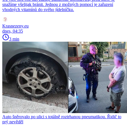
snažíme všelijak bránit. Jednou z možných pomocí je zařazení
vhodných vitamínů do svého jídelníčku.
Krasnezeny.eu
dnes, 04:35
3 min
Auto šněrovalo po ulici s totálně roztrhanou pneumatikou. Řidič to
prý nevěděl