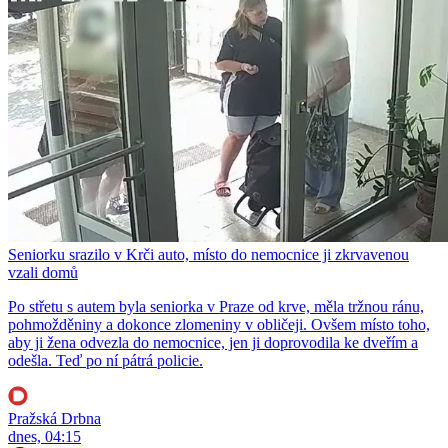
Seniorku srazilo v Krči auto, místo do nemocnice ji zkrvavenou
vzali domů
Po střetu s autem byla seniorka v Praze od krve, měla tržnou ránu,
pohmožděniny a dokonce zlomeniny v obličeji. Ovšem místo toho,
aby ji žena odvezla do nemocnice, jen ji doprovodila ke dveřím a
odešla. Teď po ní pátrá policie.
Pražská Drbna
dnes, 04:15