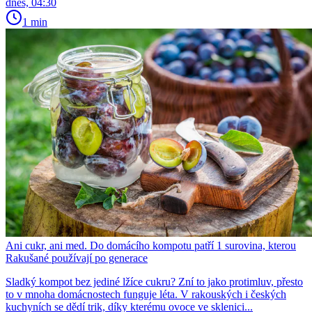
dnes, 04:30
1 min
Ani cukr, ani med. Do domácího kompotu patří 1 surovina, kterou
Rakušané používají po generace
Sladký kompot bez jediné lžíce cukru? Zní to jako protimluv, přesto
to v mnoha domácnostech funguje léta. V rakouských i českých
kuchyních se dědí trik, díky kterému ovoce ve sklenici...