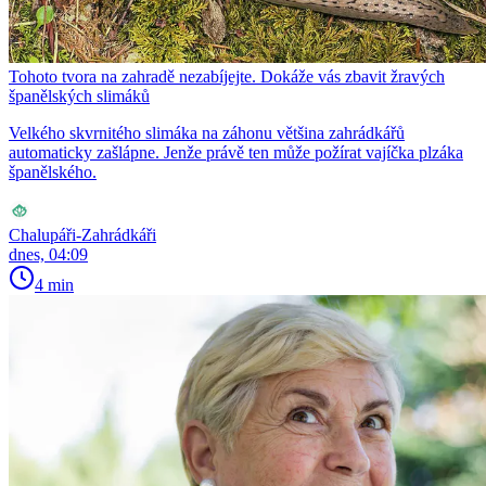
Tohoto tvora na zahradě nezabíjejte. Dokáže vás zbavit žravých
španělských slimáků
Velkého skvrnitého slimáka na záhonu většina zahrádkářů
automaticky zašlápne. Jenže právě ten může požírat vajíčka plzáka
španělského.
Chalupáři-Zahrádkáři
dnes, 04:09
4 min