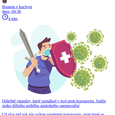
Bruneta v kuchyni
dnes, 04:38
4 min
Důležité vitamíny, které pomáhají v boji proti koronaviru. Snižte
riziko těžkého průběhu následného onemocnění
Už více než rok nás zužuje pandemie koronaviru, proti které se