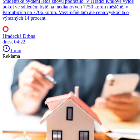
Studentské bydlení letos znovu podražilo. V Hradci Králové vyjde
pokoj ve sdíleném bytě na mediánových 7750 korun měsíčně, v
Pardubicích na 7706 korun. Meziročně tam ale cena vyskočila o
výrazných 14 procent.
Hradecká Drbna
dnes, 04:22
1 min
Reklama