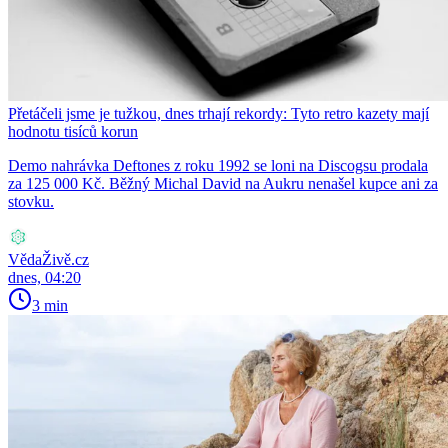
Přetáčeli jsme je tužkou, dnes trhají rekordy: Tyto retro kazety mají
hodnotu tisíců korun
Demo nahrávka Deftones z roku 1992 se loni na Discogsu prodala
za 125 000 Kč. Běžný Michal David na Aukru nenašel kupce ani za
stovku.
VědaŽivě.cz
dnes, 04:20
3 min