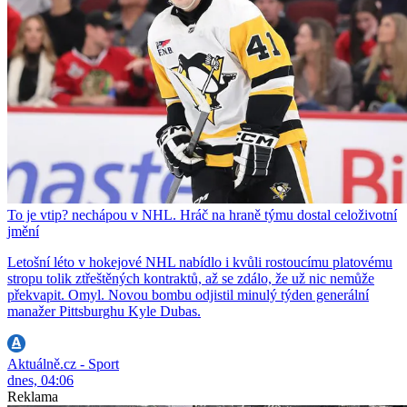
To je vtip? nechápou v NHL. Hráč na hraně týmu dostal celoživotní
jmění
Letošní léto v hokejové NHL nabídlo i kvůli rostoucímu platovému
stropu tolik ztřeštěných kontraktů, až se zdálo, že už nic nemůže
překvapit. Omyl. Novou bombu odjistil minulý týden generální
manažer Pittsburghu Kyle Dubas.
Aktuálně.cz - Sport
dnes, 04:06
Reklama