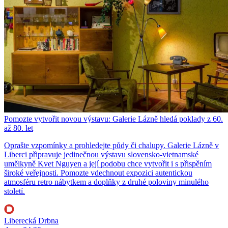
Pomozte vytvořit novou výstavu: Galerie Lázně hledá poklady z 60.
až 80. let
Oprašte vzpomínky a prohledejte půdy či chalupy. Galerie Lázně v
Liberci připravuje jedinečnou výstavu slovensko-vietnamské
umělkyně Kvet Nguyen a její podobu chce vytvořit i s přispěním
široké veřejnosti. Pomozte vdechnout expozici autentickou
atmosféru retro nábytkem a doplňky z druhé poloviny minulého
století.
Liberecká Drbna