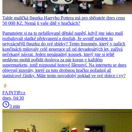
Tahle maličká figurka Harryho Pottera má pro sběratele dnes cenu
50 000 Kč. Nemá ji vaše dítě v hračkách?
Pamatujete si na to nefalšované dětské napětí, když jste jako malí
rozbalovali sladké překvapení a doufali, že uvnitř najdete tu
nejvzácnější figurku do své sbírky? Tento fenomén, který v našich
končinách milovaly celé generace už od devadesátých let, zažívá
nečekaný návrat. Jeden nenápadný kousek, který jste si ještě
nedávno mohli pořídit doslova za pár korun v každém
supermarketu, totiž rozpoutal hotové šílenství. Na internetu se dnes
objevují inzeráty, které za tuto drobnou hračku požadují až
statisícové částky. Máte tento novodobý poklad ve své sbírce i vy?
FAJNTIP.cz
dnes, 04:30
3 min