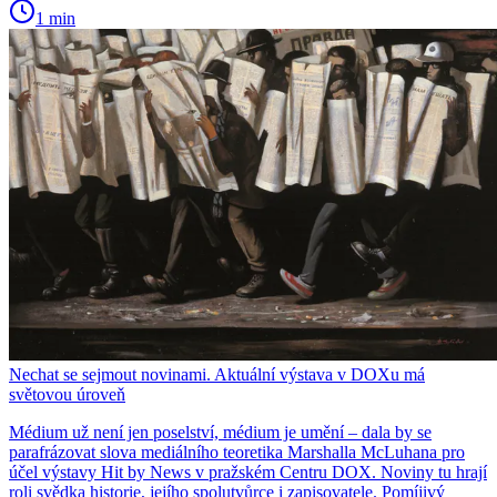
1 min
Nechat se sejmout novinami. Aktuální výstava v DOXu má
světovou úroveň
Médium už není jen poselství, médium je umění – dala by se
parafrázovat slova mediálního teoretika Marshalla McLuhana pro
účel výstavy Hit by News v pražském Centru DOX. Noviny tu hrají
roli svědka historie, jejího spolutvůrce i zapisovatele. Pomíjivý