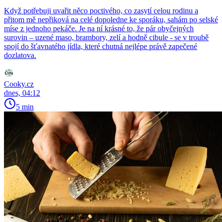
Když potřebuji uvařit něco poctivého, co zasytí celou rodinu a
přitom mě nepřiková na celé dopoledne ke sporáku, sahám po selské
míse z jednoho pekáče. Je na ní krásné to, že pár obyčejných
surovin – uzené maso, brambory, zelí a hodně cibule - se v troubě
spojí do šťavnatého jídla, které chutná nejlépe právě zapečené
dozlatova.
Cooky.cz
dnes, 04:12
5 min