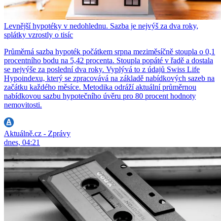
Levnější hypotéky v nedohlednu. Sazba je nejvýš za dva roky,
splátky vzrostly o tisíc
Průměrná sazba hypoték počátkem srpna meziměsíčně stoupla o 0,1
procentního bodu na 5,42 procenta. Stoupla popáté v řadě a dostala
se nejvýše za poslední dva roky. Vyplývá to z údajů Swiss Life
Hypoindexu, který se zpracovává na základě nabídkových sazeb na
začátku každého měsíce. Metodika odráží aktuální průměrnou
nabídkovou sazbu hypotečního úvěru pro 80 procent hodnoty
nemovitosti.
Aktuálně.cz - Zprávy
dnes, 04:21