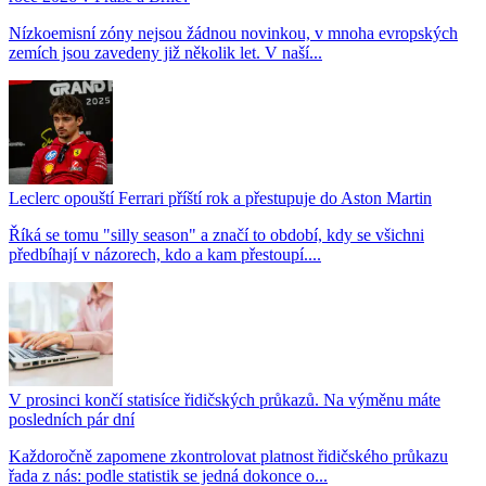
Nízkoemisní zóny nejsou žádnou novinkou, v mnoha evropských
zemích jsou zavedeny již několik let. V naší...
Leclerc opouští Ferrari příští rok a přestupuje do Aston Martin
Říká se tomu "silly season" a značí to období, kdy se všichni
předbíhají v názorech, kdo a kam přestoupí....
V prosinci končí statisíce řidičských průkazů. Na výměnu máte
posledních pár dní
Každoročně zapomene zkontrolovat platnost řidičského průkazu
řada z nás: podle statistik se jedná dokonce o...