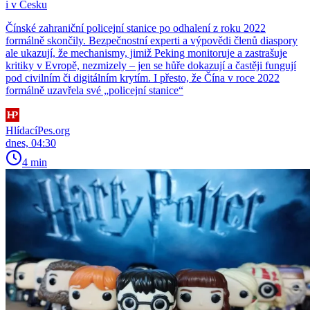
i v Česku
Čínské zahraniční policejní stanice po odhalení z roku 2022
formálně skončily. Bezpečnostní experti a výpovědi členů diaspory
ale ukazují, že mechanismy, jimiž Peking monitoruje a zastrašuje
kritiky v Evropě, nezmizely – jen se hůře dokazují a častěji fungují
pod civilním či digitálním krytím. I přesto, že Čína v roce 2022
formálně uzavřela své „policejní stanice“
HlídacíPes.org
dnes, 04:30
4 min