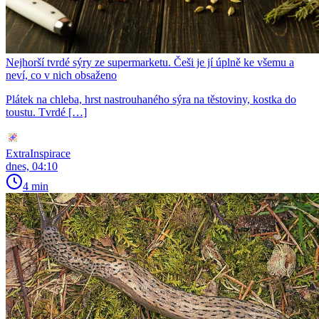
Nejhorší tvrdé sýry ze supermarketu. Češi je jí úplně ke všemu a
neví, co v nich obsaženo
Plátek na chleba, hrst nastrouhaného sýra na těstoviny, kostka do
toustu. Tvrdé […]
ExtraInspirace
dnes, 04:10
4 min