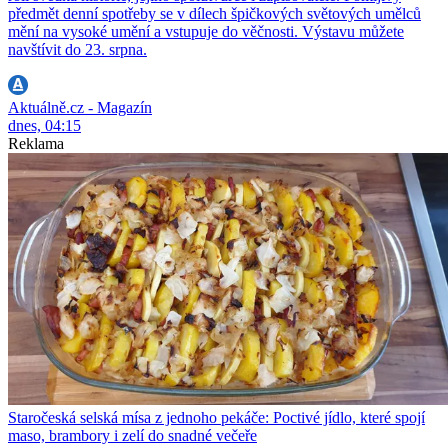
předmět denní spotřeby se v dílech špičkových světových umělců
mění na vysoké umění a vstupuje do věčnosti. Výstavu můžete
navštívit do 23. srpna.
Aktuálně.cz - Magazín
dnes, 04:15
Reklama
Staročeská selská mísa z jednoho pekáče: Poctivé jídlo, které spojí
maso, brambory i zelí do snadné večeře