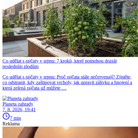
Co udělat s rajčaty v srpnu: 7 kroků, které pomohou dozrát
posledním plodům
Co udělat s rajčaty v srpnu: Proč rajčata stále nečervenají? Zjistěte,
co odstranit, kdy zaštipovat vrcholy, jak upravit zálivku a hnojení a
která zelená rajčata už můžete …
Planeta zahrady
7. 8. 2026, 19:41
7 min
Reklama