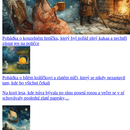
Pohádka o kouzelném hrníčku, který byl pořád plný kakaa a nechtěl
zůstat jen na poličce
Pohádka o bílém králíčkovi a zlatém míči, který se nikdy nezastavil
tam, kde ho všichni čekali
Na kraji lesa, kde tráva bývala po ránu posetá rosou a večer se v ní
schovávaly poslední zlaté paprsky,...