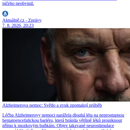
ničeho neobvinil.
Aktuálně.cz - Zprávy
7. 8. 2026, 20:23
Alzheimerova nemoc: Světlo a zvuk zpomalují průběh
Léčba Alzheimerovy nemoci narážela dlouhá léta na neprostupnou
hematoencefalickou bariéru, která bránila většině léků proniknout
přímo k mozkovým buňkám. Objev takzvané neurostimulace