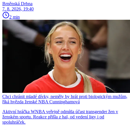
Brněnská Drbna
7. 8. 2026, 19:40
2 min
Chci chránit mladé dívky, neměly by hrát proti biologickým mužům,
říká hvězda ženské NBA Cunninghamová
Aktivní hráčka WNBA veřejně odmítla účast transgender žen v
ženském sportu. Reakce přišla z hal, od vedení ligy i od
spoluhráček.