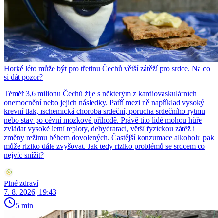
Horké léto může být pro třetinu Čechů větší zátěží pro srdce. Na co
si dát pozor?
Téměř 3,6 milionu Čechů žije s některým z kardiovaskulárních
onemocnění nebo jejich následky. Patří mezi ně například vysoký
krevní tlak, ischemická choroba srdeční, porucha srdečního rytmu
nebo stav po cévní mozkové příhodě. Právě tito lidé mohou hůře
zvládat vysoké letní teploty, dehydrataci, větší fyzickou zátěž i
změny režimu během dovolených. Častější konzumace alkoholu pak
může riziko dále zvyšovat. Jak tedy riziko problémů se srdcem co
nejvíc snížit?
Plné zdraví
7. 8. 2026, 19:43
5 min