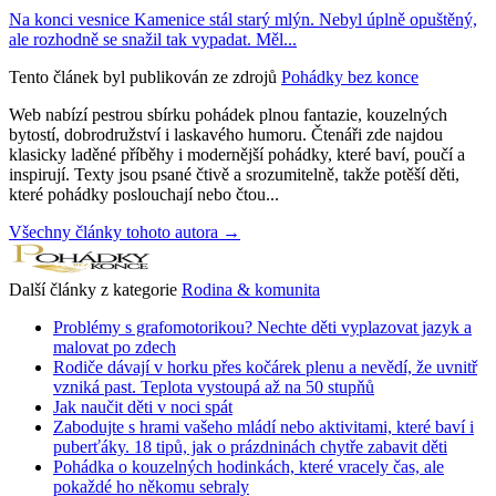
Na konci vesnice Kamenice stál starý mlýn. Nebyl úplně opuštěný,
ale rozhodně se snažil tak vypadat. Měl...
Tento článek byl publikován ze zdrojů
Pohádky bez konce
Web nabízí pestrou sbírku pohádek plnou fantazie, kouzelných
bytostí, dobrodružství i laskavého humoru. Čtenáři zde najdou
klasicky laděné příběhy i modernější pohádky, které baví, poučí a
inspirují. Texty jsou psané čtivě a srozumitelně, takže potěší děti,
které pohádky poslouchají nebo čtou...
Všechny články tohoto autora →
Další články z kategorie
Rodina & komunita
Problémy s grafomotorikou? Nechte děti vyplazovat jazyk a
malovat po zdech
Rodiče dávají v horku přes kočárek plenu a nevědí, že uvnitř
vzniká past. Teplota vystoupá až na 50 stupňů
Jak naučit děti v noci spát
Zabodujte s hrami vašeho mládí nebo aktivitami, které baví i
puberťáky. 18 tipů, jak o prázdninách chytře zabavit děti
Pohádka o kouzelných hodinkách, které vracely čas, ale
pokaždé ho někomu sebraly