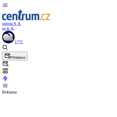
sobota 8. 8.
so 8. 8.
17°C
Přihlášení
Reklama