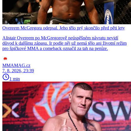
Overeem McGregora odepsal. Jeho tělo prý skončilo před pěti lety
Alistair Overeem po McGregorově neúspěšném návratu nevidí
důvod k dalšímu zápasu. Ir podle něj už nemá tělo ani životní režim
pro špičkové MMA a comeback označil za tah na peníze.
MMAMAG.cz
7. 8. 2026, 23:39
1 min