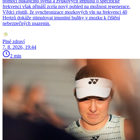
pomocí blikajícího světla a zvukových impulsů o specifické
frekvenci však přináší zcela nový pohled na možnost regenerace.
Vědci zjistili, že synchronizace mozkových vln na frekvenci 40
Hertzů dokáže stimulovat imunitní buňky v mozku k čištění
nebezpečných usazenin.
Plné zdraví
7. 8. 2026, 19:44
2 min