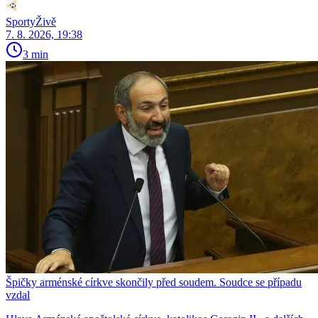
SportyŽivě
7. 8. 2026, 19:38
3 min
Špičky arménské církve skončily před soudem. Soudce se případu
vzdal