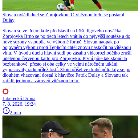
Slovan ovládl duel se Zbrojovkou. O vítěznou trefu se postaral
Dulay
Slovan se ve třetím kole představil na hřišti ligového nováčka.
Zbrojovka Brno se po třech letech vrátila do nejvyšší soutěže a do
nové sezony vstoupila ve výborné formě. Slovan naopak po
bojovném výkonu proti Teplicím chtěl znovu naskočit na vítěznou
vlnu. V úvodu duelu hlavní sudí po zásahu videorozhodčího zrušil
udělenou červenou kartu pro Zbrojovku. První půle tak skončila
bezbrankově, přesto si oba celky ve velmi náročném utkání
vypracovaly řadu příležitostí. Zlom přišel ve druhé půli, kdy se po
dlouhém vhazování dostal k hlavičce Patrik Dulay a Slovanu tak
zařídil jedinou a zároveň vítěznou trefu.
Liberecká Drbna
7. 8. 2026, 19:24
2 min