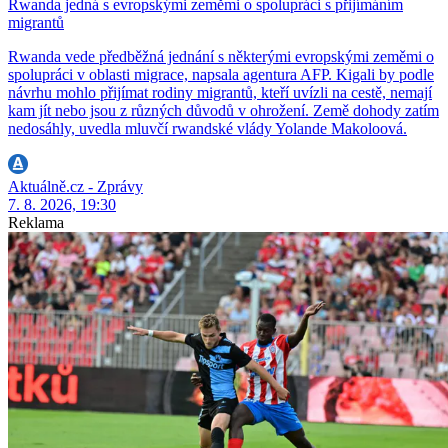
Rwanda jedná s evropskými zeměmi o spolupráci s přijímáním
migrantů
Rwanda vede předběžná jednání s některými evropskými zeměmi o
spolupráci v oblasti migrace, napsala agentura AFP. Kigali by podle
návrhu mohlo přijímat rodiny migrantů, kteří uvízli na cestě, nemají
kam jít nebo jsou z různých důvodů v ohrožení. Země dohody zatím
nedosáhly, uvedla mluvčí rwandské vlády Yolande Makoloová.
Aktuálně.cz - Zprávy
7. 8. 2026, 19:30
Reklama