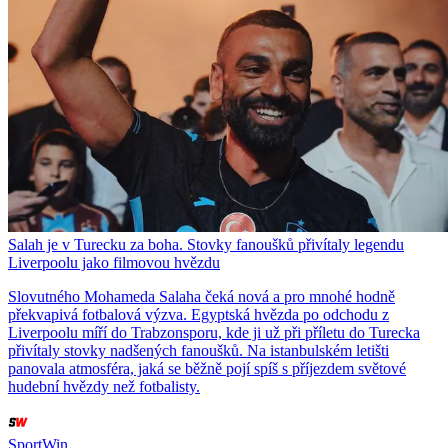
Salah je v Turecku za boha. Stovky fanoušků přivítaly legendu
Liverpoolu jako filmovou hvězdu
Slovutného Mohameda Salaha čeká nová a pro mnohé hodně
překvapivá fotbalová výzva. Egyptská hvězda po odchodu z
Liverpoolu míří do Trabzonsporu, kde ji už při příletu do Turecka
přivítaly stovky nadšených fanoušků. Na istanbulském letišti
panovala atmosféra, jaká se běžně pojí spíš s příjezdem světové
hudební hvězdy než fotbalisty.
SportWin