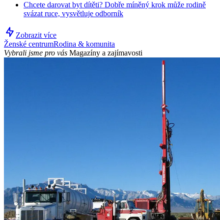
Chcete darovat byt dítěti? Dobře míněný krok může rodině
svázat ruce, vysvětluje odborník
Zobrazit více
Ženské centrum
Rodina & komunita
Vybrali jsme pro vás
Magazíny a zajímavosti