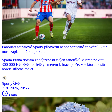
Fanoušci fotbalové Sparty předvedli nepochopitelné chování. Klub
musí zaplatit tučnou pokutu
Sparta Praha dostala za výtržnosti svých fanoušků v Brně pokutu
300 000 Kč. Světlice letěly směrem k hrací ploše, v sektoru hostů
hořela střecha toalet.
SportyŽivě
7. 8. 2026, 20:55
3 min