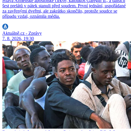
Hlava Arménské apoštolské církve, katolikos Garegin II., a dalších
šest prelátů v pátek stanuli před soudem. První jednání, uspořádané
za zavřenými dveřmi, ale zakrátko skončilo, protože soudce se
případu vzdal, oznámila média.
Aktuálně.cz - Zprávy
7. 8. 2026, 19:30