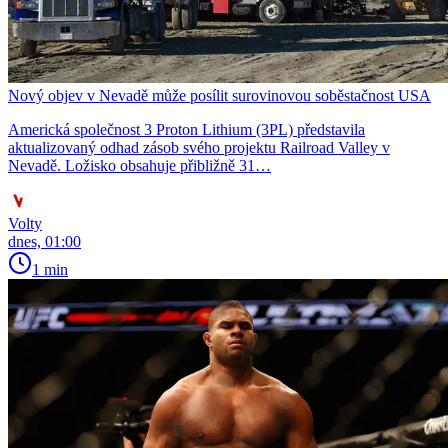
Nový objev v Nevadě může posílit surovinovou soběstačnost USA
Americká společnost 3 Proton Lithium (3PL) představila
aktualizovaný odhad zásob svého projektu Railroad Valley v
Nevadě. Ložisko obsahuje přibližně 31…
Volty
dnes, 01:00
1 min