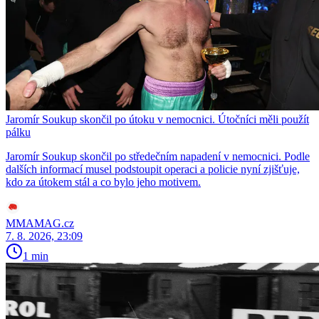
Jaromír Soukup skončil po útoku v nemocnici. Útočníci měli použít
pálku
Jaromír Soukup skončil po středečním napadení v nemocnici. Podle
dalších informací musel podstoupit operaci a policie nyní zjišťuje,
kdo za útokem stál a co bylo jeho motivem.
MMAMAG.cz
7. 8. 2026, 23:09
1 min