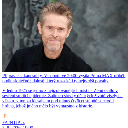
Připravte si kapesníky. V sobotu ve 20:00 vysílá Prima MAX příběh
podle skutečné události, který rozseká i ty nejtvrdší povahy
V lednu 1925 se jedno z nejizolovanějších míst na Zemi ocitlo v
sevření smrtící epidemie. Zatímco stovky dětských životů visely na
vlásku, v mrazu klesajícím pod minus čtyřicet stupňů se zrodil
hrdina, jehož jméno mělo být vymazáno z historie.
FAJNTIP.cz
7. 8. 2026, 19:00