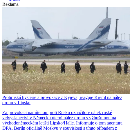
Reklama
Protiruská hysterie a provokace z Kyjeva, reaguje Kreml na nález
dronu v Lipsku
Za provokaci namířenou proti Rusku označilo v pátek ruské
velvyslanectví v Německu úterní nález dronu s výbušninou na
východoněmeckém letišti Lipsko/Halle. Informuje o tom agentura
DPA. Berlín oficiálně Moskvu v souvislosti s tímto případem z