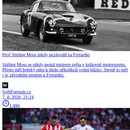
Proč Stirling Moss nikdy nezávodil za Ferrariho
Stirling Moss se nikdy nestal mistrem světa v královně motorsportu.
Přesto měl britský pilot k titulu několikrát velmi blízko. Stejně to měl
i se závodním postem u Ferrariho.
SvětFormule.cz
7. 8. 2026, 21:24
1 min