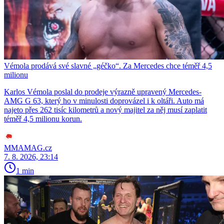
Vémola prodává své slavné „géčko“. Za Mercedes chce téměř 4,5
milionu
Karlos Vémola poslal do prodeje výrazně upravený Mercedes-
AMG G 63, který ho v minulosti doprovázel i k oltáři. Auto má
najeto přes 262 tisíc kilometrů a nový majitel za něj musí zaplatit
téměř 4,5 milionu korun.
MMAMAG.cz
7. 8. 2026, 23:14
1 min