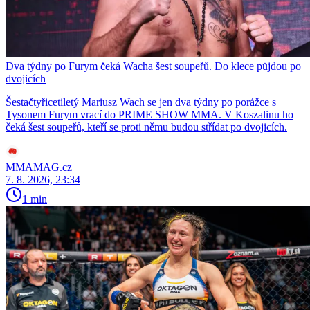
Dva týdny po Furym čeká Wacha šest soupeřů. Do klece půjdou po
dvojicích
Šestačtyřicetiletý Mariusz Wach se jen dva týdny po porážce s
Tysonem Furym vrací do PRIME SHOW MMA. V Koszalinu ho
čeká šest soupeřů, kteří se proti němu budou střídat po dvojicích.
MMAMAG.cz
7. 8. 2026, 23:34
1 min