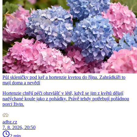
Půl skleničky pod keř a hortenzie kvetou do října. Zahrádkáři to
mají doma a nevědí
Hortenzie chtějí péči obzvlášť v létě, když se jim z květů dělají
nadýchané koule jako z pohádky. Právě tehdy potřebují pořádnou
porci živin.
adbz.cz
7. 8. 2026, 20:50
2 min