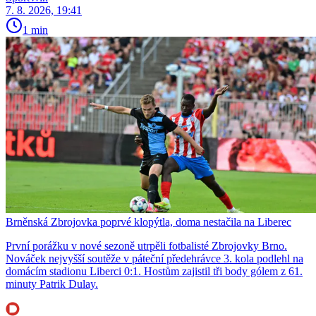
7. 8. 2026, 19:41
1 min
Brněnská Zbrojovka poprvé klopýtla, doma nestačila na Liberec
První porážku v nové sezoně utrpěli fotbalisté Zbrojovky Brno.
Nováček nejvyšší soutěže v páteční předehrávce 3. kola podlehl na
domácím stadionu Liberci 0:1. Hostům zajistil tři body gólem z 61.
minuty Patrik Dulay.