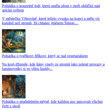
Pohádka o kouzelné lodi, která uměla plout v moři obláčků nad
spícím světem
V městečku Větrovíně, které leželo vysoko na kopci a mělo víc
komínů než stromů, žil chlapec jménem Šimon....
Pohádka o tygříkovi Jiříkovi, který se stal vegetariánem
Na kraji džungle, kde liány visely ze stromů jako zelené provazy a
banánovníky si ve větru šustily...
Pohádka o strašidelném mlýně, kde každou noc tancovali všichni
čerti z okolí