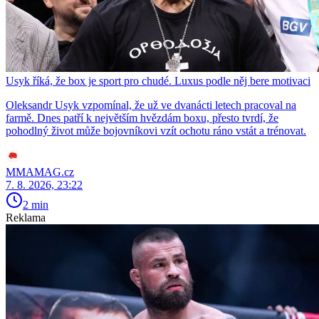
Usyk říká, že box je sport pro chudé. Luxus podle něj bere motivaci
Oleksandr Usyk vzpomínal, že už ve dvanácti letech pracoval na
farmě. Dnes patří k největším hvězdám boxu, přesto tvrdí, že
pohodlný život může bojovníkovi vzít ochotu ráno vstát a trénovat.
MMAMAG.cz
7. 8. 2026, 23:22
2 min
Reklama