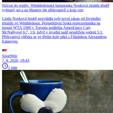
Návrat do reality. Wimbledonská šampionka Nosková ztratila téměř
vyhraný set a na Masters jde překvapivě z kola ven
Linda Nosková hrubě nezvládla svůj první zápas od životního
triumfu ve Wimbledonu. Perspektivní česká reprezentantka na
turnaji WTA 1000 v Torontu podlehla Američance Caty
McNallyové 6:7, 1:6, když v úvodní sadě neudržela vedení 5:1.
Překvapivá vítězka se ve třetím kole utká s Filipínkou Alexandrou
Ealaovou.
SportWin
7. 8. 2026, 19:43
1 min