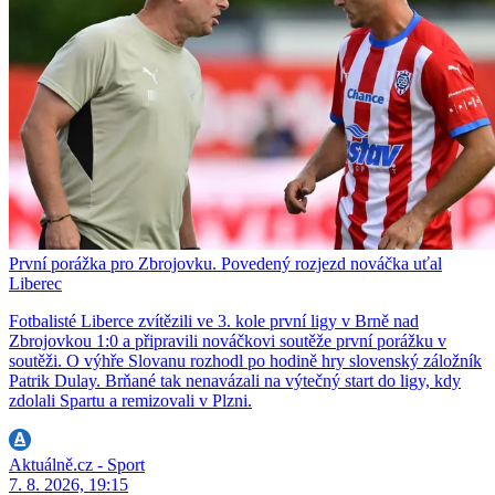
První porážka pro Zbrojovku. Povedený rozjezd nováčka uťal
Liberec
Fotbalisté Liberce zvítězili ve 3. kole první ligy v Brně nad
Zbrojovkou 1:0 a připravili nováčkovi soutěže první porážku v
soutěži. O výhře Slovanu rozhodl po hodině hry slovenský záložník
Patrik Dulay. Brňané tak nenavázali na výtečný start do ligy, kdy
zdolali Spartu a remizovali v Plzni.
Aktuálně.cz - Sport
7. 8. 2026, 19:15