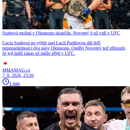
Szabová možná v Oktagonu skončila. Novotný ji už vidí v UFC
Lucia Szabová po výhře nad Lucií Pudilovou dál drží
neporazitelnost i dva pásy Oktagonu. Ondřej Novotný teď připustil,
že její další zápas už může přijít v UFC.
MMAMAG.cz
7. 8. 2026, 23:26
1 min