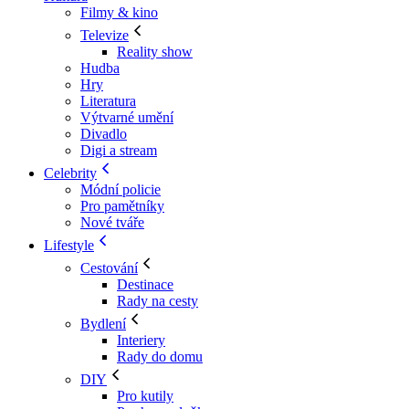
Filmy & kino
Televize
Reality show
Hudba
Hry
Literatura
Výtvarné umění
Divadlo
Digi a stream
Celebrity
Módní policie
Pro pamětníky
Nové tváře
Lifestyle
Cestování
Destinace
Rady na cesty
Bydlení
Interiery
Rady do domu
DIY
Pro kutily