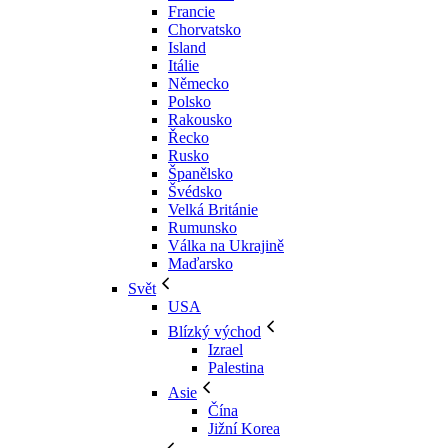
Francie
Chorvatsko
Island
Itálie
Německo
Polsko
Rakousko
Řecko
Rusko
Španělsko
Švédsko
Velká Británie
Rumunsko
Válka na Ukrajině
Maďarsko
Svět
USA
Blízký východ
Izrael
Palestina
Asie
Čína
Jižní Korea