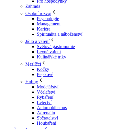
Pro hospodyňky
Zahrada
Osobní rozvoj
Psychologie
Management
Kariéra
Spiritualita a náboženství
Jídlo a vaření
Světová gastronomie
Levné vaření
Kulinářské triky
Mazlíčci
Kočky
Pejskové
Hobby
Modelářství
Včelařství
Rybaření
Letectví
Automobilismus
Adrenalin
Sběratelství
Houbaření