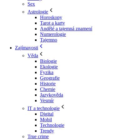
Sex
Astrologie
Horoskopy
Tarot a karty
Andělé a tajemná znamení
Numerologie
Tajemno
Zajímavosti
Věda
Biologie
Ekologie
Fyzika
Geografie
Historie
Chemie
Jazykověda
Vesmír
IT a technologie
Digital
Mobil
Technologie
Trendy
True crime