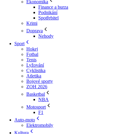
Ekonomika
Finance a burza
Podnikání
Spotřebitel
Krimi
Doprava
Nehody
Sport
Hokej
Fotbal
Tenis
Lyžování
Cyklistika
Atletika
Bojové sporty
ZOH 2026
Basketbal
NBA
Motosport
F1
Auto-moto
Elektromobily
Kultura