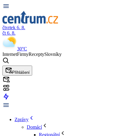
čtvrtek 6. 8.
čt 6. 8.
30°C
Internet
Firmy
Recepty
Slovníky
Přihlášení
Zprávy
Domácí
Regionální