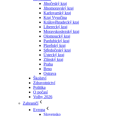
Jihočeský kraj
Jihomoravský kraj
Karlovarský kraj
Kraj Vysočina
Králověhradecký kraj
Liberecký kraj
Moravskoslezský kraj
Olomoucký kraj
Pardubický kraj
Plzeňský kraj
Středočeský kraj
Ústecký kraj
Zlínský kraj
Praha
Brno
Ostrava
Školství
Zdravotnictví
Politika
O počasí
Volby 2026
Zahraničí
Evropa
Slovensko