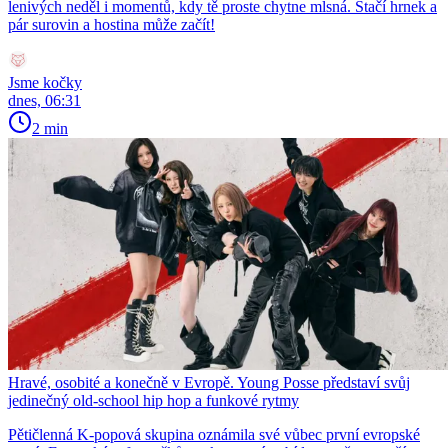
lenivých neděl i momentů, kdy tě proste chytne mlsná. Stačí hrnek a
pár surovin a hostina může začít!
Jsme kočky
dnes, 06:31
2 min
Hravé, osobité a konečně v Evropě. Young Posse představí svůj
jedinečný old-school hip hop a funkové rytmy
Pětičlenná K-popová skupina oznámila své vůbec první evropské