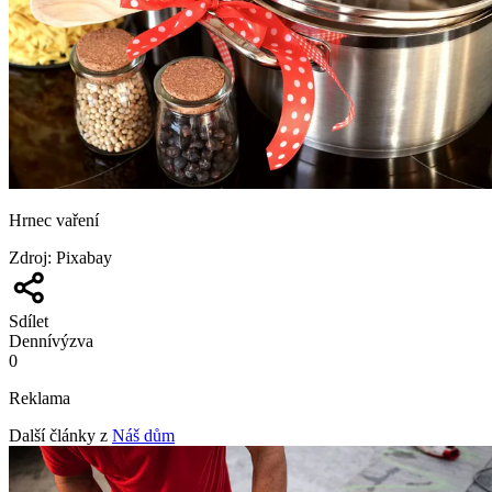
Hrnec vaření
Zdroj
:
Pixabay
Sdílet
Denní
výzva
0
Reklama
Další články z
Náš dům