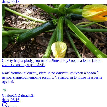
dnes, 06:18
Cukety hnijí a plody jsou malé a žluté, i když rostlina kvete jako o
život. Často chybí jediná věc
Malé žloutnoucí cukety, které se po odkvětu scvrknou a opadají,
nejsou známkou nemocné rostliny. Většinou za to může neúspěšné
opylení.
Chalupáři-Zahrádkáři
dnes, 06:16
3 min