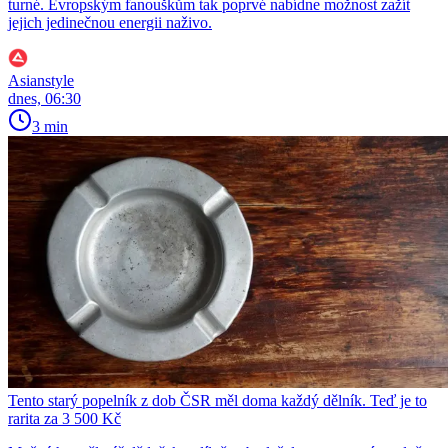
turné. Evropským fanouškům tak poprvé nabídne možnost zažít
jejich jedinečnou energii naživo.
Asianstyle
dnes, 06:30
3 min
Tento starý popelník z dob ČSR měl doma každý dělník. Teď je to
rarita za 3 500 Kč