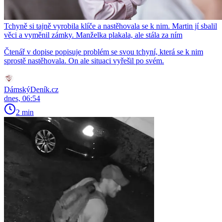
Tchyně si tajně vyrobila klíče a nastěhovala se k nim. Martin jí sbalil
věci a vyměnil zámky. Manželka plakala, ale stála za ním
Čtenář v dopise popisuje problém se svou tchyní, která se k nim
sprostě nastěhovala. On ale situaci vyřešil po svém.
DámskýDeník.cz
dnes, 06:54
2 min