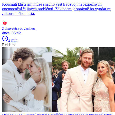
Kousnutí klíštětem může snadno vést k rozvoji nebezpečných
onemocnění či jiných problémů. Základem je správně ho vyndat ze
zakousnutého místa.
Zdravestravovani.eu
dnes, 06:42
2 min
Reklama