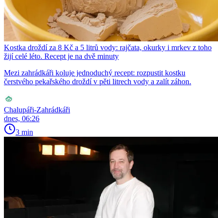
Kostka droždí za 8 Kč a 5 litrů vody: rajčata, okurky i mrkev z toho
žijí celé léto. Recept je na dvě minuty
Mezi zahrádkáři koluje jednoduchý recept: rozpustit kostku
čerstvého pekařského droždí v pěti litrech vody a zalít záhon.
Chalupáři-Zahrádkáři
dnes, 06:26
3 min