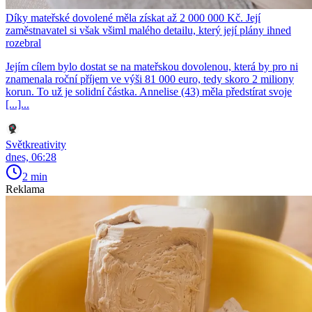
Díky mateřské dovolené měla získat až 2 000 000 Kč. Její
zaměstnavatel si však všiml malého detailu, který její plány ihned
rozebral
Jejím cílem bylo dostat se na mateřskou dovolenou, která by pro ni
znamenala roční příjem ve výši 81 000 euro, tedy skoro 2 miliony
korun. To už je solidní částka. Annelise (43) měla předstírat svoje
[...]...
Světkreativity
dnes, 06:28
2 min
Reklama