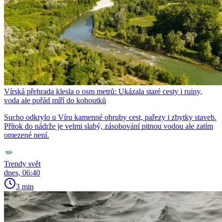
Vírská přehrada klesla o osm metrů: Ukázala staré cesty i ruiny,
voda ale pořád míří do kohoutků
Sucho odkrylo u Víru kamenné obruby cest, pařezy i zbytky staveb.
Přítok do nádrže je velmi slabý, zásobování pitnou vodou ale zatím
omezené není.
Trendy svět
dnes, 06:40
3 min