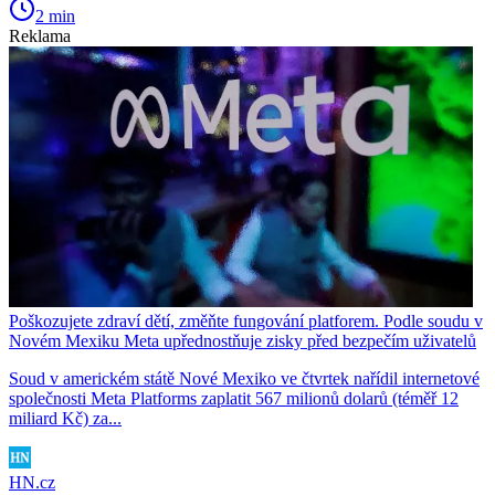
2 min
Reklama
Poškozujete zdraví dětí, změňte fungování platforem. Podle soudu v
Novém Mexiku Meta upřednostňuje zisky před bezpečím uživatelů
Soud v americkém státě Nové Mexiko ve čtvrtek nařídil internetové
společnosti Meta Platforms zaplatit 567 milionů dolarů (téměř 12
miliard Kč) za...
HN.cz