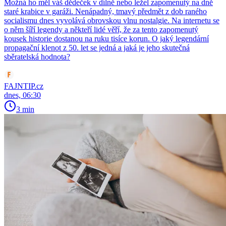
Možná ho měl váš dědeček v dílně nebo ležel zapomenutý na dně
staré krabice v garáži. Nenápadný, tmavý předmět z dob raného
socialismu dnes vyvolává obrovskou vlnu nostalgie. Na internetu se
o něm šíří legendy a někteří lidé věří, že za tento zapomenutý
kousek historie dostanou na ruku tisíce korun. O jaký legendární
propagační klenot z 50. let se jedná a jaká je jeho skutečná
sběratelská hodnota?
FAJNTIP.cz
dnes, 06:30
3 min