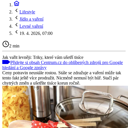
Lifestyle
Jídlo a vaření
Levné vaření
19. 4. 2026, 07:00
2 min
Jak vařit levněji: Triky, které vám ušetří tisíce
Přidejte si obsah Centrum.cz do oblíbených zdrojů pro Google
hledání a Google zprávy
Ceny potravin neustále rostou. Stále se zdražuje a vaření může tak
tento fakt ještě více prodražit. Nicméně nemusí být hůř. Stačí pár
chytrých změn a ušetříte tisíce korun ročně.