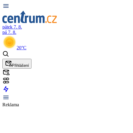
pátek 7. 8.
pá 7. 8.
20°C
Přihlášení
Reklama