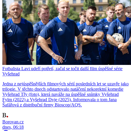
Fotbalista Lavi udeří potřetí, začal se točit další film úspěšné série
Vyšehrad
Jedna z nejúspěšnějších filmových sérií posledních let se uzavře jako
trilogie. V těchto dnech odstartovalo natáčení nekorektní komedie
Vyšehrad Třy (foto), která naváže na úspěšné snímky Vyšehrad
Fylm (2022) a Vyšehrad Dvje (2025). Informovala o tom Jana
Šafářová z distribuční firmy Bioscop/AQS.
Borovan.cz
dnes, 06:18