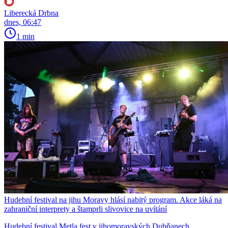
Liberecká Drbna
dnes, 06:47
1 min
Hudební festival na jihu Moravy hlásí nabitý program. Akce láká na
zahraniční interprety a štamprli slivovice na uvítání
Hudební festival Metla fest v jihomoravských Dubňanech