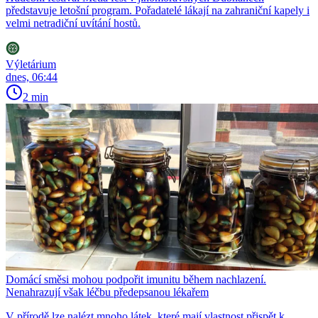
představuje letošní program. Pořadatelé lákají na zahraniční kapely i
velmi netradiční uvítání hostů.
Výletárium
dnes, 06:44
2 min
Domácí směsi mohou podpořit imunitu během nachlazení.
Nenahrazují však léčbu předepsanou lékařem
V přírodě lze nalézt mnoho látek, které mají vlastnost přispět k