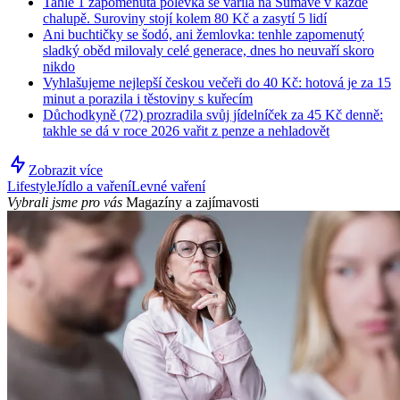
Tahle 1 zapomenutá polévka se vařila na Šumavě v každé
chalupě. Suroviny stojí kolem 80 Kč a zasytí 5 lidí
Ani buchtičky se šodó, ani žemlovka: tenhle zapomenutý
sladký oběd milovaly celé generace, dnes ho neuvaří skoro
nikdo
Vyhlašujeme nejlepší českou večeři do 40 Kč: hotová je za 15
minut a porazila i těstoviny s kuřecím
Důchodkyně (72) prozradila svůj jídelníček za 45 Kč denně:
takhle se dá v roce 2026 vařit z penze a nehladovět
Zobrazit více
Lifestyle
Jídlo a vaření
Levné vaření
Vybrali jsme pro vás
Magazíny a zajímavosti