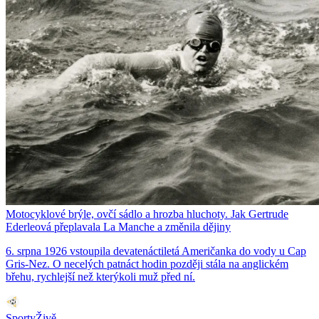
Motocyklové brýle, ovčí sádlo a hrozba hluchoty. Jak Gertrude
Ederleová přeplavala La Manche a změnila dějiny
6. srpna 1926 vstoupila devatenáctiletá Američanka do vody u Cap
Gris-Nez. O necelých patnáct hodin později stála na anglickém
břehu, rychlejší než kterýkoli muž před ní.
SportyŽivě