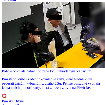
Policie odvolala pátrání po ženě kvůli ukradeným 50 tisícům
Pražští policisté už identifikovali dvě ženy, které hledali kvůli
padesáti tisícům vybraným z cizího účtu. Peníze postupně vybírala
jedna z nich pomocí karty, která zmizela z bytu na Plzeňské.
Pražská Drbna