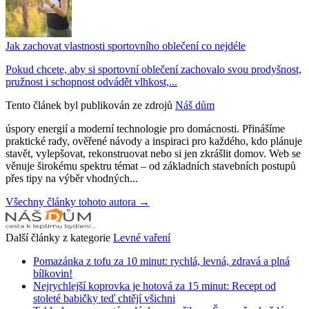
Jak zachovat vlastnosti sportovního oblečení co nejdéle
Pokud chcete, aby si sportovní oblečení zachovalo svou prodyšnost,
pružnost i schopnost odvádět vlhkost,...
Tento článek byl publikován ze zdrojů
Náš dům
úspory energií a moderní technologie pro domácnosti. Přinášíme
praktické rady, ověřené návody a inspiraci pro každého, kdo plánuje
stavět, vylepšovat, rekonstruovat nebo si jen zkrášlit domov. Web se
věnuje širokému spektru témat – od základních stavebních postupů
přes tipy na výběr vhodných...
Všechny články tohoto autora →
Další články z kategorie
Levné vaření
Pomazánka z tofu za 10 minut: rychlá, levná, zdravá a plná
bílkovin!
Nejrychlejší koprovka je hotová za 15 minut: Recept od
stoleté babičky teď chtějí všichni