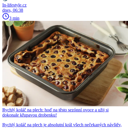
In-lifestyle.cz
dnes, 06:38
3 min
Rychlý koláč na plech: hoď na těsto sezónní ovoce a užij si
dokonale křupavou drobenku!
Rychlý koláč na plech je absolutní král všech nečekaných návštěv,