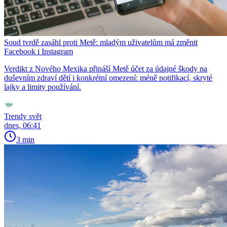
Soud tvrdě zasáhl proti Metě: mladým uživatelům má změnit
Facebook i Instagram
Verdikt z Nového Mexika přináší Metě účet za údajné škody na
duševním zdraví dětí i konkrétní omezení: méně notifikací, skryté
lajky a limity používání.
Trendy svět
dnes, 06:41
3 min