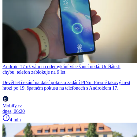
Android 17 už vám na odemykání více šancí nedá. Uděláte-li
chybu, telefon zablokuje na 9 let
Devět let čekání na další pokus o zadání PINu. Přesně takový trest
hrozí po 19. špatném pokusu na telefonech s Androidem 17.
Mobify.cz
dnes, 06:20
4 min