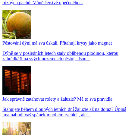
různých pachů. Vůně čerstvě upečeného...
Pěstování dýní má svá úskalí. Přitahují krysy jako magnet
Dýně se v posledních letech staly oblíbenou plodinou, kterou
zahrádkáři na svých pozemcích pěstují. Jsou...
Jak správně zatahovat rolety a žaluzie? Má to svá pravidla
Stahujete během dlouhých letních dní žaluzie až na doraz? Úplná
tma nabudí váš spánek mnohem rychleji, ale...