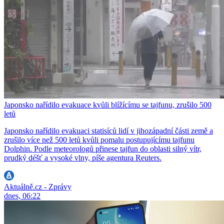
Japonsko nařídilo evakuace kvůli blížícímu se tajfunu, zrušilo 500
letů
Japonsko nařídilo evakuaci statisíců lidí v jihozápadní části země a
zrušilo více než 500 letů kvůli pomalu postupujícímu tajfunu
Dolphin. Podle meteorologů přinese tajfun do oblasti silný vítr,
prudký déšť a vysoké vlny, píše agentura Reuters.
Aktuálně.cz - Zprávy
dnes, 06:22