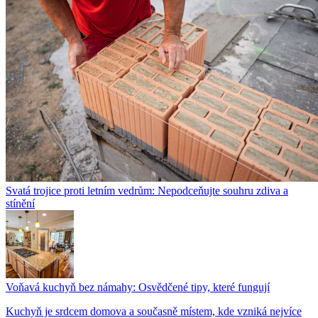
Svatá trojice proti letním vedrům: Nepodceňujte souhru zdiva a
stínění
Voňavá kuchyň bez námahy: Osvědčené tipy, které fungují
Kuchyň je srdcem domova a současně místem, kde vzniká nejvíce