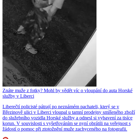
Znáte muže z fotky? Mohl by vědět víc o vloupání do auta Horské
služby v Liberci
Liberečtí policisté pátrají po neznámém pachateli, který se v
Březinově ulici v Liberci vloupal u tamní prodejny smíšeného zboží
do služebního vozidla Horské služby a odnesl si vybavení za tisíce
korun. V souvislosti s vyšetřováním se nyní obrátili na veřejnost s
žádostí o pomoc při ztotožnění muže zachyceného na fotografii.