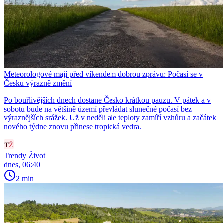
Meteorologové mají před víkendem dobrou zprávu: Počasí se v
Česku výrazně změní
Po bouřlivějších dnech dostane Česko krátkou pauzu. V pátek a v
sobotu bude na většině území převládat slunečné počasí bez
výraznějších srážek. Už v neděli ale teploty zamíří vzhůru a začátek
nového týdne znovu přinese tropická vedra.
Trendy Život
dnes, 06:40
2 min