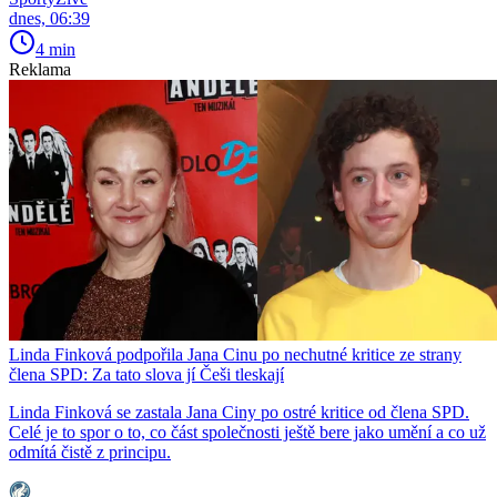
dnes, 06:39
4 min
Reklama
Linda Finková podpořila Jana Cinu po nechutné kritice ze strany
člena SPD: Za tato slova jí Češi tleskají
Linda Finková se zastala Jana Ciny po ostré kritice od člena SPD.
Celé je to spor o to, co část společnosti ještě bere jako umění a co už
odmítá čistě z principu.