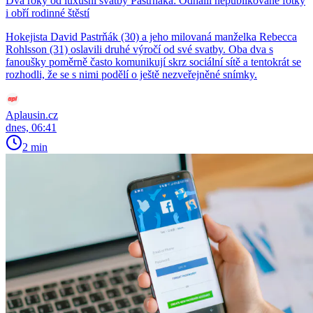
Dva roky od luxusní svatby Pastrňáka: Odhalil nepublikované fotky
i obří rodinné štěstí
Hokejista David Pastrňák (30) a jeho milovaná manželka Rebecca
Rohlsson (31) oslavili druhé výročí od své svatby. Oba dva s
fanoušky poměrně často komunikují skrz sociální sítě a tentokrát se
rozhodli, že se s nimi podělí o ještě nezveřejněné snímky.
Aplausin.cz
dnes, 06:41
2 min