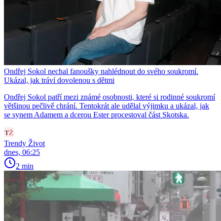
Ondřej Sokol nechal fanoušky nahlédnout do svého soukromí.
Ukázal, jak tráví dovolenou s dětmi
Ondřej Sokol patří mezi známé osobnosti, které si rodinné soukromí
většinou pečlivě chrání. Tentokrát ale udělal výjimku a ukázal, jak
se synem Adamem a dcerou Ester procestoval část Skotska.
Trendy Život
dnes, 06:25
2 min