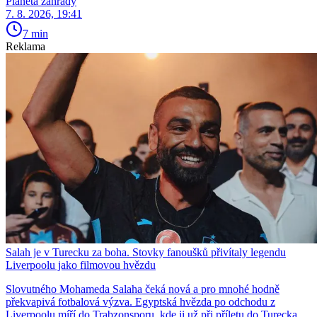
Planeta zahrady
7. 8. 2026, 19:41
7 min
Reklama
Salah je v Turecku za boha. Stovky fanoušků přivítaly legendu
Liverpoolu jako filmovou hvězdu
Slovutného Mohameda Salaha čeká nová a pro mnohé hodně
překvapivá fotbalová výzva. Egyptská hvězda po odchodu z
Liverpoolu míří do Trabzonsporu, kde ji už při příletu do Turecka