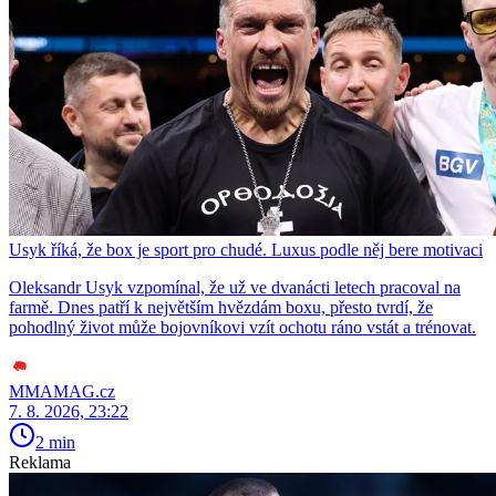
Usyk říká, že box je sport pro chudé. Luxus podle něj bere motivaci
Oleksandr Usyk vzpomínal, že už ve dvanácti letech pracoval na
farmě. Dnes patří k největším hvězdám boxu, přesto tvrdí, že
pohodlný život může bojovníkovi vzít ochotu ráno vstát a trénovat.
MMAMAG.cz
7. 8. 2026, 23:22
2 min
Reklama