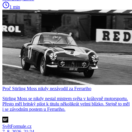
1 min
Proč Stirling Moss nikdy nezávodil za Ferrariho
Stirling Moss se nikdy nestal mistrem světa v královně motorsportu.
Přesto měl britský pilot k titulu několikrát velmi blízko. Stejně to měl
i se závodním postem u Ferrariho.
SvětFormule.cz
7. 8. 2026, 21:24