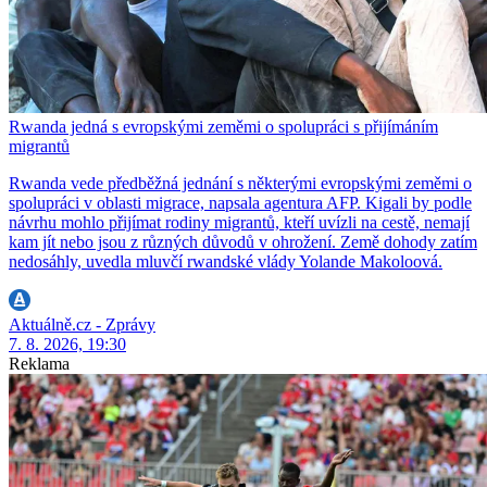
Rwanda jedná s evropskými zeměmi o spolupráci s přijímáním
migrantů
Rwanda vede předběžná jednání s některými evropskými zeměmi o
spolupráci v oblasti migrace, napsala agentura AFP. Kigali by podle
návrhu mohlo přijímat rodiny migrantů, kteří uvízli na cestě, nemají
kam jít nebo jsou z různých důvodů v ohrožení. Země dohody zatím
nedosáhly, uvedla mluvčí rwandské vlády Yolande Makoloová.
Aktuálně.cz - Zprávy
7. 8. 2026, 19:30
Reklama