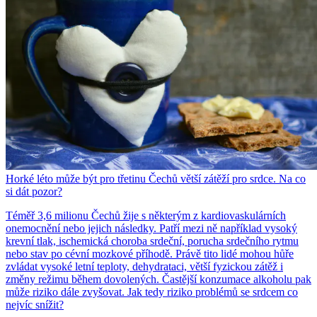
Horké léto může být pro třetinu Čechů větší zátěží pro srdce. Na co
si dát pozor?
Téměř 3,6 milionu Čechů žije s některým z kardiovaskulárních
onemocnění nebo jejich následky. Patří mezi ně například vysoký
krevní tlak, ischemická choroba srdeční, porucha srdečního rytmu
nebo stav po cévní mozkové příhodě. Právě tito lidé mohou hůře
zvládat vysoké letní teploty, dehydrataci, větší fyzickou zátěž i
změny režimu během dovolených. Častější konzumace alkoholu pak
může riziko dále zvyšovat. Jak tedy riziko problémů se srdcem co
nejvíc snížit?