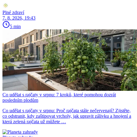
Plné zdraví
7. 8. 2026, 19:43
5 min
Co udělat s rajčaty v srpnu: 7 kroků, které pomohou dozrát
posledním plodům
Co udělat s rajčaty v srpnu: Proč rajčata stále nečervenají? Zjistěte,
co odstranit, kdy zaštipovat vrcholy, jak upravit zálivku a hnojení a
která zelená rajčata už můžete …