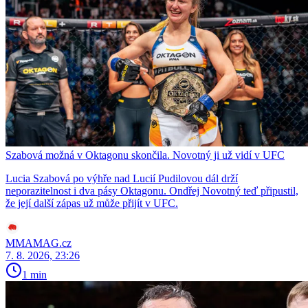
Szabová možná v Oktagonu skončila. Novotný ji už vidí v UFC
Lucia Szabová po výhře nad Lucií Pudilovou dál drží
neporazitelnost i dva pásy Oktagonu. Ondřej Novotný teď připustil,
že její další zápas už může přijít v UFC.
MMAMAG.cz
7. 8. 2026, 23:26
1 min