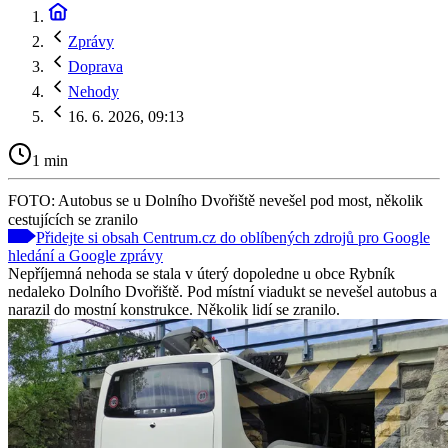
Zprávy
Doprava
Nehody
16. 6. 2026, 09:13
1 min
FOTO: Autobus se u Dolního Dvořiště nevešel pod most, několik
cestujících se zranilo
Přidejte si obsah Centrum.cz do oblíbených zdrojů pro Google
hledání a Google zprávy
Nepříjemná nehoda se stala v úterý dopoledne u obce Rybník
nedaleko Dolního Dvořiště. Pod místní viadukt se nevešel autobus a
narazil do mostní konstrukce. Několik lidí se zranilo.