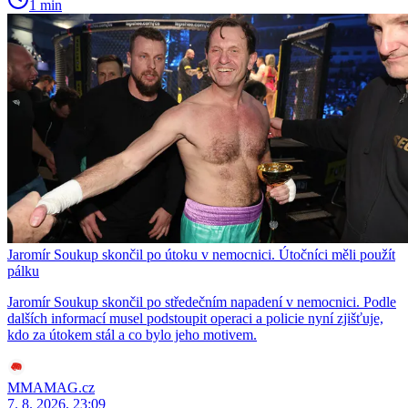
1 min
Jaromír Soukup skončil po útoku v nemocnici. Útočníci měli použít
pálku
Jaromír Soukup skončil po středečním napadení v nemocnici. Podle
dalších informací musel podstoupit operaci a policie nyní zjišťuje,
kdo za útokem stál a co bylo jeho motivem.
MMAMAG.cz
7. 8. 2026, 23:09