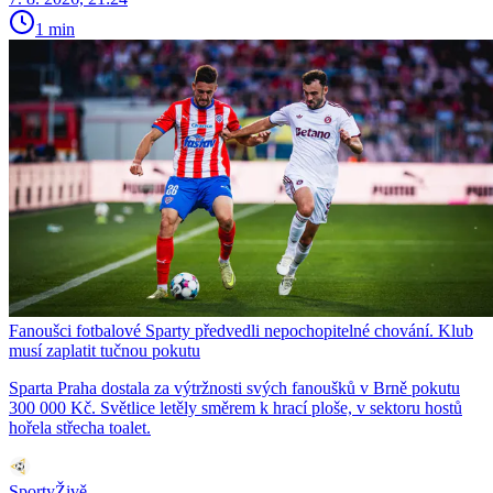
1 min
Fanoušci fotbalové Sparty předvedli nepochopitelné chování. Klub
musí zaplatit tučnou pokutu
Sparta Praha dostala za výtržnosti svých fanoušků v Brně pokutu
300 000 Kč. Světlice letěly směrem k hrací ploše, v sektoru hostů
hořela střecha toalet.
SportyŽivě