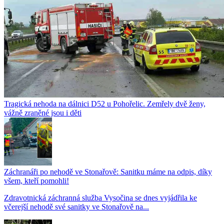
Tragická nehoda na dálnici D52 u Pohořelic. Zemřely dvě ženy,
vážně zraněné jsou i děti
Záchranáři po nehodě ve Stonařově: Sanitku máme na odpis, díky
všem, kteří pomohli!
Zdravotnická záchranná služba Vysočina se dnes vyjádřila ke
včerejší nehodě své sanitky ve Stonařově na...