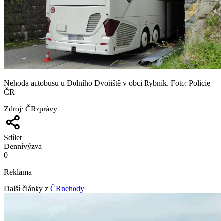
Nehoda autobusu u Dolního Dvořiště v obci Rybník. Foto: Policie
ČR
Zdroj
:
ČRzprávy
Sdílet
Denní
výzva
0
Reklama
Další články z
ČRnehody