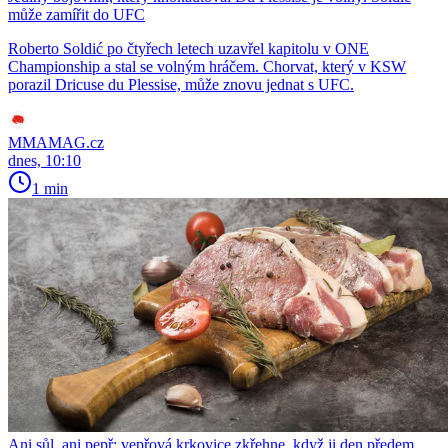
může zamířit do UFC
Roberto Soldić po čtyřech letech uzavřel kapitolu v ONE
Championship a stal se volným hráčem. Chorvat, který v KSW
porazil Dricuse du Plessise, může znovu jednat s UFC.
MMAMAG.cz
dnes, 10:10
1 min
Ani sůl, ani pepř: vepřová krkovice zkřehne, když ji den předem