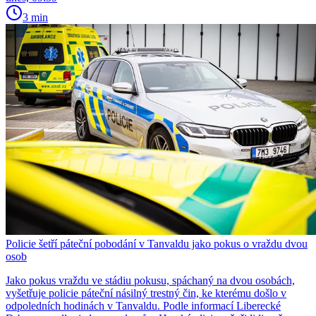
3 min
Policie šetří páteční pobodání v Tanvaldu jako pokus o vraždu dvou
osob
Jako pokus vraždu ve stádiu pokusu, spáchaný na dvou osobách,
vyšetřuje policie páteční násilný trestný čin, ke kterému došlo v
odpoledních hodinách v Tanvaldu. Podle informací Liberecké