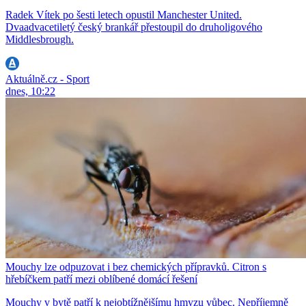
Radek Vítek po šesti letech opustil Manchester United.
Dvaadvacetiletý český brankář přestoupil do druholigového
Middlesbrough.
Aktuálně.cz - Sport
dnes, 10:22
Mouchy lze odpuzovat i bez chemických přípravků. Citron s
hřebíčkem patří mezi oblíbené domácí řešení
Mouchy v bytě patří k nejobtížnějšímu hmyzu vůbec. Nepříjemně