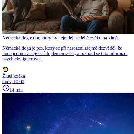
Německá doga: obr, který by nejraději seděl člověku na klíně
Německá doga je pes, který se při narození zřejmě dozvěděl, že
bude jedním z největších plemen světa, a rozhodl se tuto informaci
psychicky ignorovat.
Žlutá kočka
dnes, 10:00
14 min