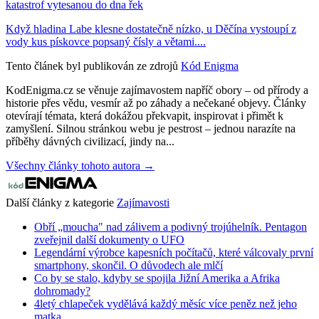
katastrof vytesanou do dna řek
Když hladina Labe klesne dostatečně nízko, u Děčína vystoupí z
vody kus pískovce popsaný čísly a větami....
Tento článek byl publikován ze zdrojů
Kód Enigma
KodEnigma.cz se věnuje zajímavostem napříč obory – od přírody a
historie přes vědu, vesmír až po záhady a nečekané objevy. Články
otevírají témata, která dokážou překvapit, inspirovat i přimět k
zamyšlení. Silnou stránkou webu je pestrost – jednou narazíte na
příběhy dávných civilizací, jindy na...
Všechny články tohoto autora →
Další články z kategorie
Zajímavosti
Obří „moucha" nad zálivem a podivný trojúhelník. Pentagon
zveřejnil další dokumenty o UFO
Legendární výrobce kapesních počítačů, které válcovaly první
smartphony, skončil. O důvodech ale mlčí
Co by se stalo, kdyby se spojila Jižní Amerika a Afrika
dohromady?
4letý chlapeček vydělává každý měsíc více peněz než jeho
matka