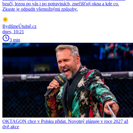
bzučí, lezou po vás i po potravinách, znečišťují okna a kde co.
Zkuste je odpudit všemožnými způsoby.
BydlímeÚtulně.cz
dnes, 10:21
3 min
OKTAGON chce v Polsku přidat. Novotný plánuje v roce 2027 až
dvě akce