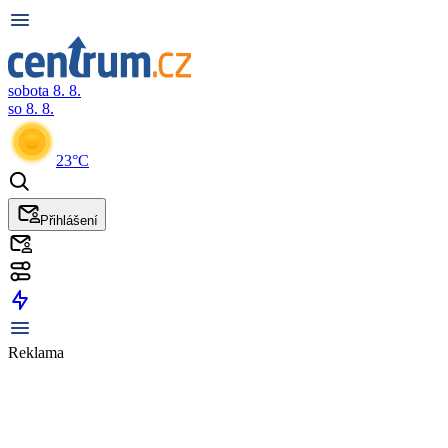
sobota 8. 8.
so 8. 8.
23°C
Přihlášení
Reklama