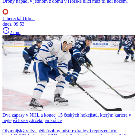
Drbny napadl v jednom z domů v Horské ulici muž tři lidi nožem.
Liberecká Drbna
dnes, 09:53
2 min
Dva zápasy v NHL a konec. 15 českých hokejistů, kterým kariéra v
nejlepší lize vydržela jen krátce
Olympijský vítěz, pětinásobný mistr extraligy i reprezentační