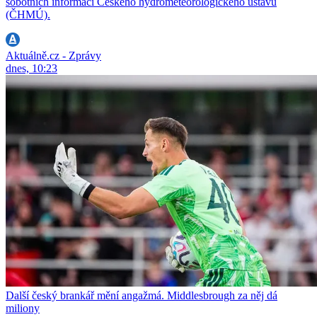
sobotních informací Českého hydrometeorologického ústavu
(ČHMÚ).
Aktuálně.cz - Zprávy
dnes, 10:23
Další český brankář mění angažmá. Middlesbrough za něj dá
miliony