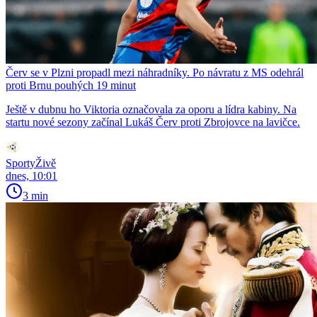
Červ se v Plzni propadl mezi náhradníky. Po návratu z MS odehrál
proti Brnu pouhých 19 minut
Ještě v dubnu ho Viktoria označovala za oporu a lídra kabiny. Na
startu nové sezony začínal Lukáš Červ proti Zbrojovce na lavičce.
SportyŽivě
dnes, 10:01
3 min