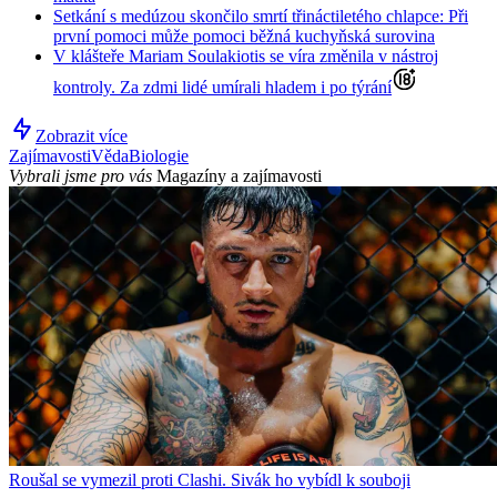
Setkání s medúzou skončilo smrtí třináctiletého chlapce: Při
první pomoci může pomoci běžná kuchyňská surovina
V klášteře Mariam Soulakiotis se víra změnila v nástroj
kontroly. Za zdmi lidé umírali hladem i po týrání
Zobrazit více
Zajímavosti
Věda
Biologie
Vybrali jsme pro vás
Magazíny a zajímavosti
Roušal se vymezil proti Clashi. Sivák ho vybídl k souboji