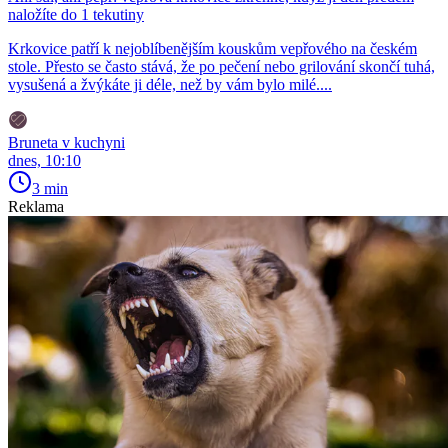
naložíte do 1 tekutiny
Krkovice patří k nejoblíbenějším kouskům vepřového na českém
stole. Přesto se často stává, že po pečení nebo grilování skončí tuhá,
vysušená a žvýkáte ji déle, než by vám bylo milé....
Bruneta v kuchyni
dnes, 10:10
3 min
Reklama