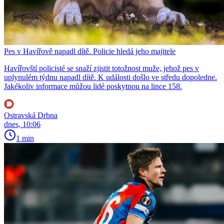
Pes v Havířově napadl dítě. Policie hledá jeho majitele
Havířovští policisté se snaží zjistit totožnost muže, jehož pes v
uplynulém týdnu napadl dítě. K události došlo ve středu dopoledne.
Jakékoliv informace můžou lidé poskytnou na lince 158.
Ostravská Drbna
dnes, 10:06
1 min