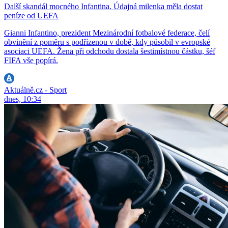
Další skandál mocného Infantina. Údajná milenka měla dostat
peníze od UEFA
Gianni Infantino, prezident Mezinárodní fotbalové federace, čelí
obvinění z poměru s podřízenou v době, kdy působil v evropské
asociaci UEFA. Žena při odchodu dostala šestimístnou částku, šéf
FIFA vše popírá.
Aktuálně.cz - Sport
dnes, 10:34