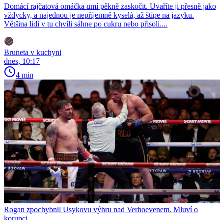
Domácí rajčatová omáčka umí pěkně zaskočit. Uvaříte ji přesně jako
vždycky, a najednou je nepříjemně kyselá, až štípe na jazyku.
Většina lidí v tu chvíli sáhne po cukru nebo přisolí....
Bruneta v kuchyni
dnes, 10:17
4 min
Rogan zpochybnil Usykovu výhru nad Verhoevenem. Mluví o
korupci