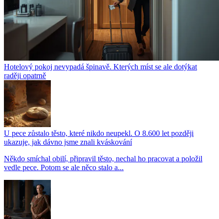
Hotelový pokoj nevypadá špinavě. Kterých míst se ale dotýkat
raději opatrně
U pece zůstalo těsto, které nikdo neupekl. O 8.600 let později
ukazuje, jak dávno jsme znali kváskování
Někdo smíchal obilí, připravil těsto, nechal ho pracovat a položil
vedle pece. Potom se ale něco stalo a...