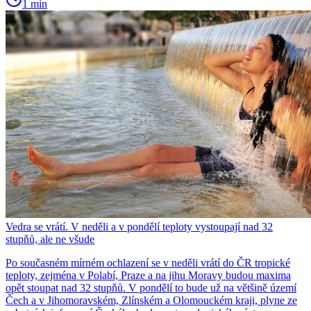
1 min
Vedra se vrátí. V neděli a v pondělí teploty vystoupají nad 32
stupňů, ale ne všude
Po současném mírném ochlazení se v neděli vrátí do ČR tropické
teploty, zejména v Polabí, Praze a na jihu Moravy budou maxima
opět stoupat nad 32 stupňů. V pondělí to bude už na většině území
Čech a v Jihomoravském, Zlínském a Olomouckém kraji, plyne ze