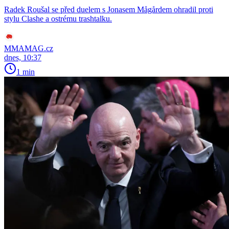
Radek Roušal se před duelem s Jonasem Mågårdem ohradil proti
stylu Clashe a ostrému trashtalku.
MMAMAG.cz
dnes, 10:37
1 min