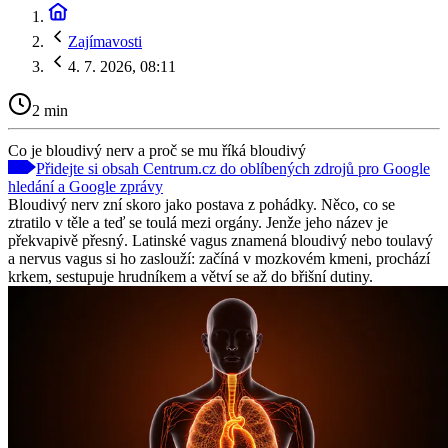
Zajímavosti
4. 7. 2026, 08:11
2 min
Co je bloudivý nerv a proč se mu říká bloudivý
Přidejte si obsah Centrum.cz do oblíbených zdrojů pro Google
hledání a Google zprávy
Bloudivý nerv zní skoro jako postava z pohádky. Něco, co se
ztratilo v těle a teď se toulá mezi orgány. Jenže jeho název je
překvapivě přesný. Latinské vagus znamená bloudivý nebo toulavý
a nervus vagus si ho zaslouží: začíná v mozkovém kmeni, prochází
krkem, sestupuje hrudníkem a větví se až do břišní dutiny.