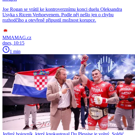
Joe Rogan se vrátil ke kontroverznímu konci duelu Oleksandra
Usyka s Ricem Verhoevenem. Podle něj nešlo jen o chybu
rozhodčího a otevřeně připustil možnost korupce.
MMAMAG.cz
dnes, 10:15
1 min
Jediný bojovník, který knokautoval Du Plessise je volný. Soldić