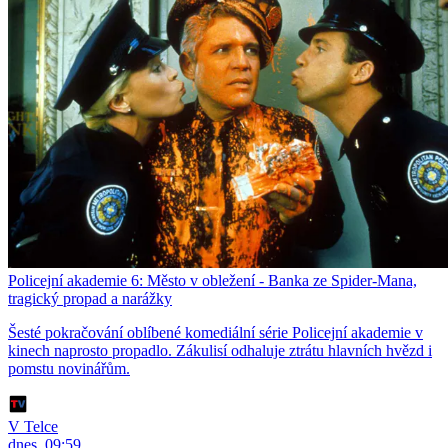
Policejní akademie 6: Město v obležení - Banka ze Spider-Mana,
tragický propad a narážky
Šesté pokračování oblíbené komediální série Policejní akademie v
kinech naprosto propadlo. Zákulisí odhaluje ztrátu hlavních hvězd i
pomstu novinářům.
V Telce
dnes, 09:59