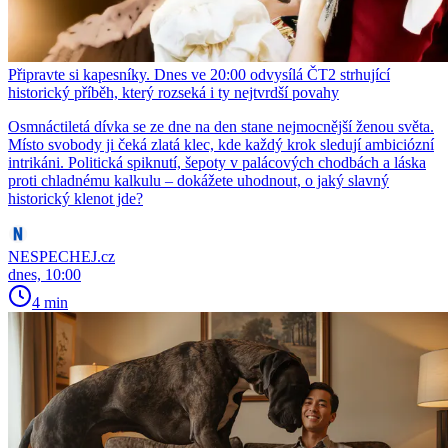
Připravte si kapesníky. Dnes ve 20:00 odvysílá ČT2 strhující
historický příběh, který rozseká i ty nejtvrdší povahy
Osmnáctiletá dívka se ze dne na den stane nejmocnější ženou světa.
Místo svobody ji čeká zlatá klec, kde každý krok sledují ambiciózní
intrikáni. Politická spiknutí, šepoty v palácových chodbách a láska
proti chladnému kalkulu – dokážete uhodnout, o jaký slavný
historický klenot jde?
NESPECHEJ.cz
dnes, 10:00
4 min