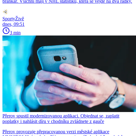
brankář. Všichni mají v NHL statistiku, která se vejde na dva řádky.
SportyŽivě
dnes, 09:51
3 min
Přerov spustil modernizovanou aplikaci. Objednat se, zaplatit
poplatky i nahlásit díru v chodníku zvládnete z gauče
Přerov provozuje přepracovanou verzi městské aplikace