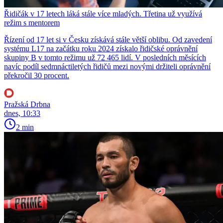
Řidičák v 17 letech láká stále více mladých. Třetina už využívá
režim s mentorem
Řízení od 17 let si v Česku získává stále větší oblibu. Od zavedení
systému L17 na začátku roku 2024 získalo řidičské oprávnění
skupiny B v tomto režimu už 72 465 lidí. V posledních měsících
navíc podíl sedmnáctiletých řidičů mezi novými držiteli oprávnění
překročil 30 procent.
Pražská Drbna
dnes, 10:33
2 min