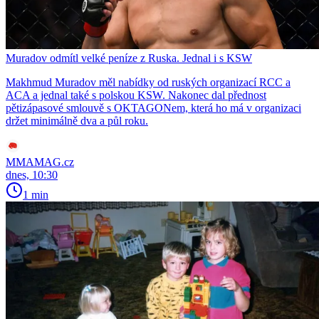
Muradov odmítl velké peníze z Ruska. Jednal i s KSW
Makhmud Muradov měl nabídky od ruských organizací RCC a
ACA a jednal také s polskou KSW. Nakonec dal přednost
pětizápasové smlouvě s OKTAGONem, která ho má v organizaci
držet minimálně dva a půl roku.
MMAMAG.cz
dnes, 10:30
1 min