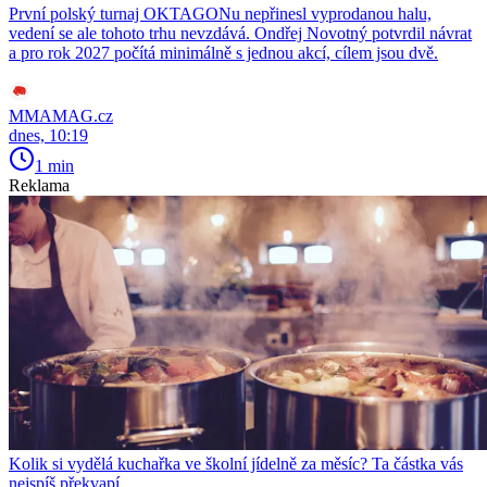
První polský turnaj OKTAGONu nepřinesl vyprodanou halu,
vedení se ale tohoto trhu nevzdává. Ondřej Novotný potvrdil návrat
a pro rok 2027 počítá minimálně s jednou akcí, cílem jsou dvě.
MMAMAG.cz
dnes, 10:19
1 min
Reklama
Kolik si vydělá kuchařka ve školní jídelně za měsíc? Ta částka vás
nejspíš překvapí