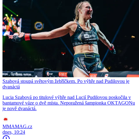
Szabová stoupá světovým žebříčkem. Po výhře nad Pudilovou je
dvanáctá
Lucia Szabová po titulové výhře nad Lucií Pudilovou poskočila v
bantamové váze o dvě místa. Neporažená šampionka OKTAGONu
je nově dvanáctá.
MMAMAG.cz
dnes, 10:24