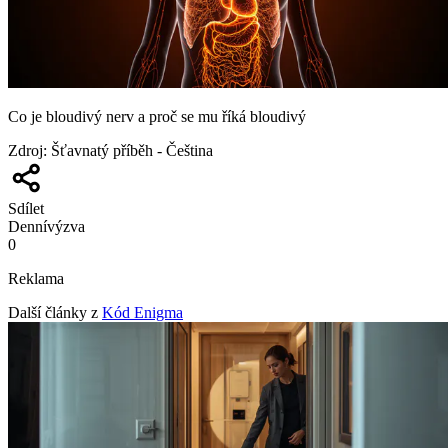
Co je bloudivý nerv a proč se mu říká bloudivý
Zdroj
:
Šťavnatý příběh - Čeština
Sdílet
Denní
výzva
0
Reklama
Další články z
Kód Enigma