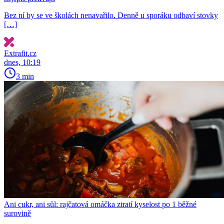
Bez ní by se ve školách nenavařilo. Denně u sporáku odbaví stovky
[…]
Extrafit.cz
dnes, 10:19
3 min
Ani cukr, ani sůl: rajčatová omáčka ztratí kyselost po 1 běžné
surovině