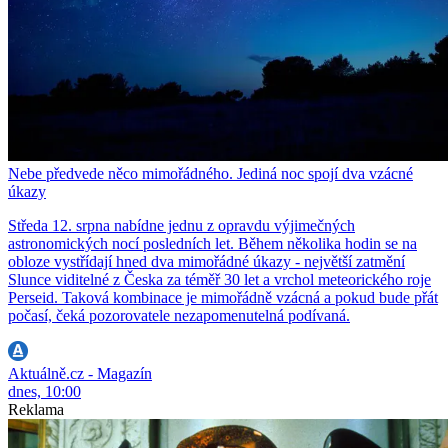
Nebe předvede něco mimořádného. Jediná noc spojí dva vzácné
úkazy
Středa 12. srpna nabídne jednu z opravdu výjimečných
astronomických nocí posledních let. Během několika hodin se na
obloze vystřídají hned dva mimořádné úkazy - největší zatmění
Slunce viditelné z Česka za téměř 30 let a vrchol meteorického roje
Perseid. Taková kombinace je mimořádně vzácná a pokud bude přát
počasí, čeká pozorovatele nezapomenutelná podívaná.
Aktuálně.cz - Magazín
dnes, 10:00
Reklama