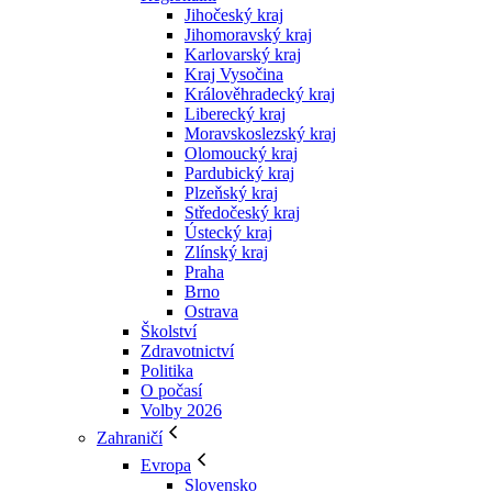
Jihočeský kraj
Jihomoravský kraj
Karlovarský kraj
Kraj Vysočina
Králověhradecký kraj
Liberecký kraj
Moravskoslezský kraj
Olomoucký kraj
Pardubický kraj
Plzeňský kraj
Středočeský kraj
Ústecký kraj
Zlínský kraj
Praha
Brno
Ostrava
Školství
Zdravotnictví
Politika
O počasí
Volby 2026
Zahraničí
Evropa
Slovensko