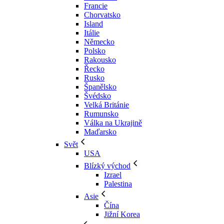
Francie
Chorvatsko
Island
Itálie
Německo
Polsko
Rakousko
Řecko
Rusko
Španělsko
Švédsko
Velká Británie
Rumunsko
Válka na Ukrajině
Maďarsko
Svět
USA
Blízký východ
Izrael
Palestina
Asie
Čína
Jižní Korea