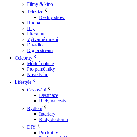
Filmy & kino
Televize
Reality show
Hudba
Hry
Literatura
Výtvarné umění
Divadlo
Digi a stream
Celebrity
Módní policie
Pro pamětníky
Nové tváře
Lifestyle
Cestování
Destinace
Rady na cesty
Bydlení
Interiery
Rady do domu
DIY
Pro kutily