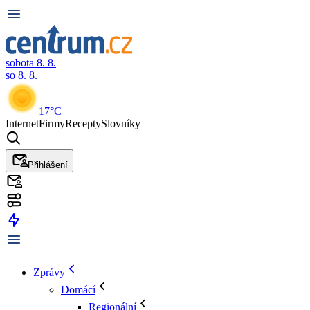
sobota 8. 8.
so 8. 8.
17°C
Internet
Firmy
Recepty
Slovníky
Přihlášení
Zprávy
Domácí
Regionální