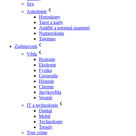
Sex
Astrologie
Horoskopy
Tarot a karty
Andělé a tajemná znamení
Numerologie
Tajemno
Zajímavosti
Věda
Biologie
Ekologie
Fyzika
Geografie
Historie
Chemie
Jazykověda
Vesmír
IT a technologie
Digital
Mobil
Technologie
Trendy
True crime