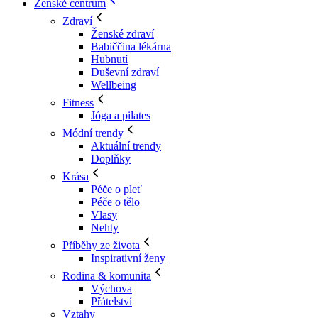
Ženské centrum
Zdraví
Ženské zdraví
Babiččina lékárna
Hubnutí
Duševní zdraví
Wellbeing
Fitness
Jóga a pilates
Módní trendy
Aktuální trendy
Doplňky
Krása
Péče o pleť
Péče o tělo
Vlasy
Nehty
Příběhy ze života
Inspirativní ženy
Rodina & komunita
Výchova
Přátelství
Vztahy