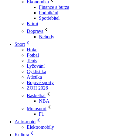
Ekonomika
Finance a burza
Podnikání
Spotřebitel
Krimi
Doprava
Nehody
Sport
Hokej
Fotbal
Tenis
Lyžování
Cyklistika
Atletika
Bojové sporty
ZOH 2026
Basketbal
NBA
Motosport
F1
Auto-moto
Elektromobily
Kultura