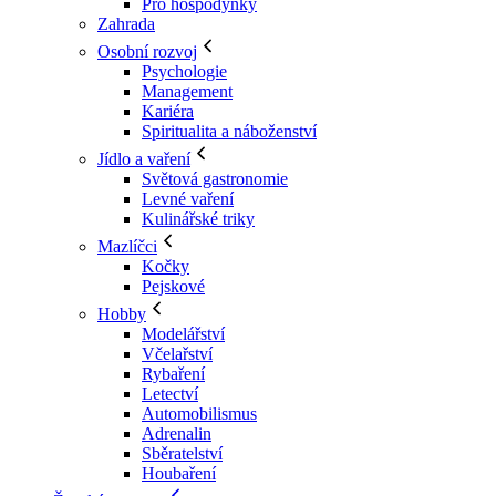
Pro hospodyňky
Zahrada
Osobní rozvoj
Psychologie
Management
Kariéra
Spiritualita a náboženství
Jídlo a vaření
Světová gastronomie
Levné vaření
Kulinářské triky
Mazlíčci
Kočky
Pejskové
Hobby
Modelářství
Včelařství
Rybaření
Letectví
Automobilismus
Adrenalin
Sběratelství
Houbaření