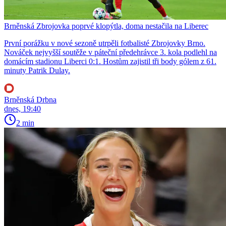
Brněnská Zbrojovka poprvé klopýtla, doma nestačila na Liberec
První porážku v nové sezoně utrpěli fotbalisté Zbrojovky Brno.
Nováček nejvyšší soutěže v páteční předehrávce 3. kola podlehl na
domácím stadionu Liberci 0:1. Hostům zajistil tři body gólem z 61.
minuty Patrik Dulay.
Brněnská Drbna
dnes, 19:40
2 min