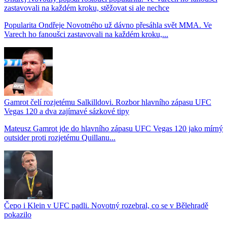
zastavovali na každém kroku, stěžovat si ale nechce
Popularita Ondřeje Novotného už dávno přesáhla svět MMA. Ve
Varech ho fanoušci zastavovali na každém kroku,...
Gamrot čelí rozjetému Salkilldovi. Rozbor hlavního zápasu UFC
Vegas 120 a dva zajímavé sázkové tipy
Mateusz Gamrot jde do hlavního zápasu UFC Vegas 120 jako mírný
outsider proti rozjetému Quillanu...
Čepo i Klein v UFC padli. Novotný rozebral, co se v Bělehradě
pokazilo