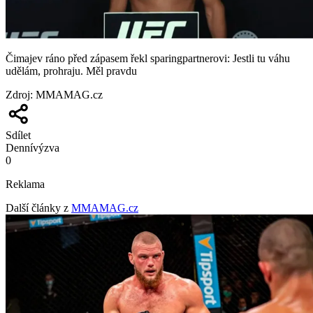
Čimajev ráno před zápasem řekl sparingpartnerovi: Jestli tu váhu
udělám, prohraju. Měl pravdu
Zdroj
:
MMAMAG.cz
Sdílet
Denní
výzva
0
Reklama
Další články z
MMAMAG.cz