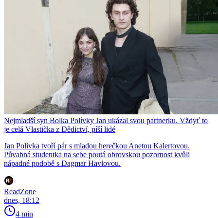
Nejmladší syn Bolka Polívky Jan ukázal svou partnerku. Vždyť to
je celá Vlastička z Dědictví, píší lidé
Jan Polívka tvoří pár s mladou herečkou Anetou Kalertovou.
Půvabná studentka na sebe poutá obrovskou pozornost kvůli
nápadné podobě s Dagmar Havlovou.
ReadZone
dnes, 18:12
4 min