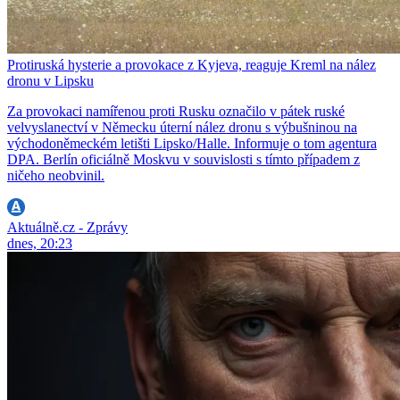
Protiruská hysterie a provokace z Kyjeva, reaguje Kreml na nález
dronu v Lipsku
Za provokaci namířenou proti Rusku označilo v pátek ruské
velvyslanectví v Německu úterní nález dronu s výbušninou na
východoněmeckém letišti Lipsko/Halle. Informuje o tom agentura
DPA. Berlín oficiálně Moskvu v souvislosti s tímto případem z
ničeho neobvinil.
Aktuálně.cz - Zprávy
dnes, 20:23