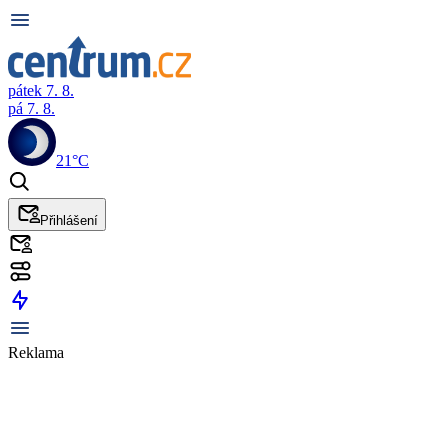
pátek 7. 8.
pá 7. 8.
21°C
Přihlášení
Reklama