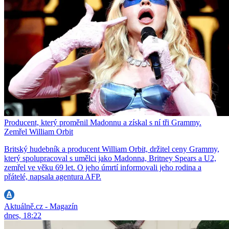
Producent, který proměnil Madonnu a získal s ní tři Grammy.
Zemřel William Orbit
Britský hudebník a producent William Orbit, držitel ceny Grammy,
který spolupracoval s umělci jako Madonna, Britney Spears a U2,
zemřel ve věku 69 let. O jeho úmrtí informovali jeho rodina a
přátelé, napsala agentura AFP.
Aktuálně.cz - Magazín
dnes, 18:22