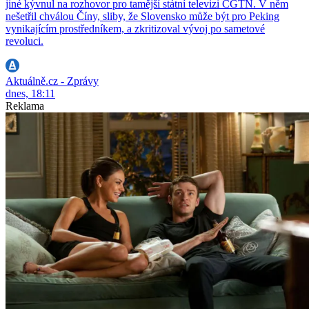
jiné kývnul na rozhovor pro tamější státní televizi CGTN. V něm
nešetřil chválou Číny, sliby, že Slovensko může být pro Peking
vynikajícím prostředníkem, a zkritizoval vývoj po sametové
revoluci.
Aktuálně.cz - Zprávy
dnes, 18:11
Reklama