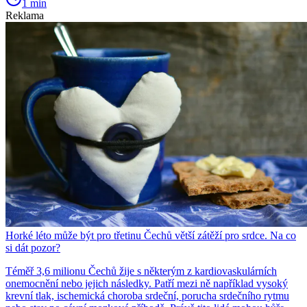
1 min
Reklama
Horké léto může být pro třetinu Čechů větší zátěží pro srdce. Na co
si dát pozor?
Téměř 3,6 milionu Čechů žije s některým z kardiovaskulárních
onemocnění nebo jejich následky. Patří mezi ně například vysoký
krevní tlak, ischemická choroba srdeční, porucha srdečního rytmu