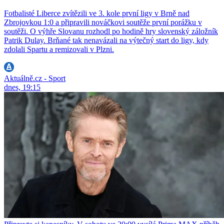
Fotbalisté Liberce zvítězili ve 3. kole první ligy v Brně nad
Zbrojovkou 1:0 a připravili nováčkovi soutěže první porážku v
soutěži. O výhře Slovanu rozhodl po hodině hry slovenský záložník
Patrik Dulay. Brňané tak nenavázali na výtečný start do ligy, kdy
zdolali Spartu a remizovali v Plzni.
Aktuálně.cz - Sport
dnes, 19:15