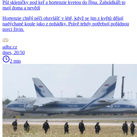
Půl skleničky pod keř a hortenzie kvetou do října. Zahrádkáři to
mají doma a nevědí
Hortenzie chtějí péči obzvlášť v létě, když se jim z květů dělají
nadýchané koule jako z pohádky. Právě tehdy potřebují pořádnou
porci živin.
adbz.cz
dnes, 20:50
2 min