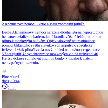
Alzheimerova nemoc: Světlo a zvuk zpomalují průběh
Léčba Alzheimerovy nemoci narážela dlouhá léta na neprostupnou
hematoencefalickou bariéru, která bránila většině léků proniknout
přímo k mozkovým buňkám. Objev takzvané neurostimulace
pomocí blikajícího světla a zvukových impulsů o specifické
frekvenci však přináší zcela nový pohled na možnost regenerace.
Vědci zjistili, že synchronizace mozkových vln na frekvenci 40
Hertzů dokáže stimulovat imunitní buňky v mozku k čištění
nebezpečných usazenin.
Plné zdraví
dnes, 19:44
2 min