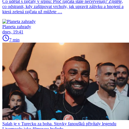
Co udělat s rajčaty v srpnu: Proč rajčata stále nečervenají? Zjistěte,
co odstranit, kdy zaštipovat vrcholy, jak upravit zálivku a hnojení a
která zelená rajčata už můžete …
Planeta zahrady
dnes, 19:41
7 min
Salah je v Turecku za boha. Stovky fanoušků přivítaly legendu
Liverpoolu jako filmovou hvězdu