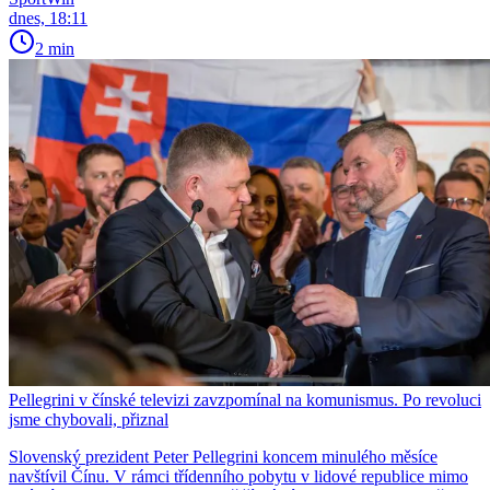
dnes, 18:11
2 min
Pellegrini v čínské televizi zavzpomínal na komunismus. Po revoluci
jsme chybovali, přiznal
Slovenský prezident Peter Pellegrini koncem minulého měsíce
navštívil Čínu. V rámci třídenního pobytu v lidové republice mimo