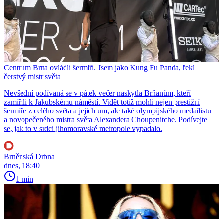
Centrum Brna ovládli šermíři. Jsem jako Kung Fu Panda, řekl
čerstvý mistr světa
Nevšední podívaná se v pátek večer naskytla Brňanům, kteří
zamířili k Jakubskému náměstí. Vidět totiž mohli nejen prestižní
šermíře z celého světa a jejich um, ale také olympijského medailistu
a novopečeného mistra světa Alexandera Choupenitche. Podívejte
se, jak to v srdci jihomoravské metropole vypadalo.
Brněnská Drbna
dnes, 18:40
1 min