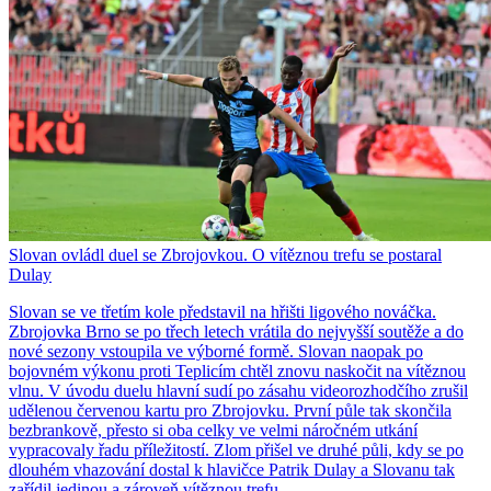
Slovan ovládl duel se Zbrojovkou. O vítěznou trefu se postaral
Dulay
Slovan se ve třetím kole představil na hřišti ligového nováčka.
Zbrojovka Brno se po třech letech vrátila do nejvyšší soutěže a do
nové sezony vstoupila ve výborné formě. Slovan naopak po
bojovném výkonu proti Teplicím chtěl znovu naskočit na vítěznou
vlnu. V úvodu duelu hlavní sudí po zásahu videorozhodčího zrušil
udělenou červenou kartu pro Zbrojovku. První půle tak skončila
bezbrankově, přesto si oba celky ve velmi náročném utkání
vypracovaly řadu příležitostí. Zlom přišel ve druhé půli, kdy se po
dlouhém vhazování dostal k hlavičce Patrik Dulay a Slovanu tak
zařídil jedinou a zároveň vítěznou trefu.