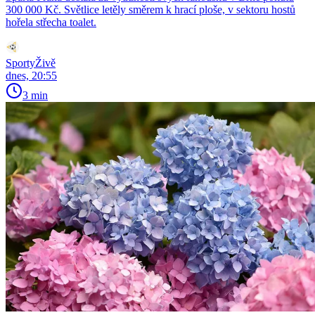
300 000 Kč. Světlice letěly směrem k hrací ploše, v sektoru hostů
hořela střecha toalet.
SportyŽivě
dnes, 20:55
3 min