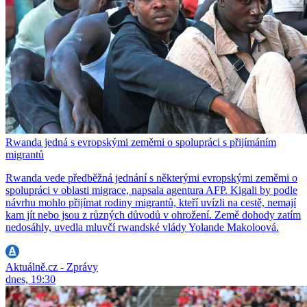
Rwanda jedná s evropskými zeměmi o spolupráci s přijímáním
migrantů
Rwanda vede předběžná jednání s některými evropskými zeměmi o
spolupráci v oblasti migrace, napsala agentura AFP. Kigali by podle
návrhu mohlo přijímat rodiny migrantů, kteří uvízli na cestě, nemají
kam jít nebo jsou z různých důvodů v ohrožení. Země dohody zatím
nedosáhly, uvedla mluvčí rwandské vlády Yolande Makoloová.
Aktuálně.cz - Zprávy
dnes, 19:30