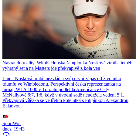
Návrat do reality. Wimbledonská šampionka Nosková ztratila téměř
vyhraný set a na Masters jde překvapivě z kola ven
Linda Nosková hrubě nezvládla svůj první zápas od životního
triumfu ve Wimbledonu. Perspektivní česká reprezentantka na
turnaji WTA 1000 v Torontu podlehla Američance Caty
McNallyové 6:7, 1:6, když v úvodní sadě neudržela vedení 5:1.
Překvapivá vítězka se ve třetím kole utká s Filipínkou Alexandrou
Ealaovou.
SportWin
dnes, 19:43