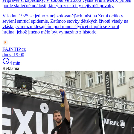
Připravte si kapesníky. V sobotu ve 20:00 vysílá Prima MAX příběh
podle skutečné události, který rozseká i ty nejtvrdší povahy
V lednu 1925 se jedno z nejizolovanějších míst na Zemi ocitlo v
sevření smrtící epidemie. Zatímco stovky dětských životů visely na
vlásku, v mrazu klesajícím pod minus čtyřicet stupňů se zrodil
hrdina, jehož jméno mělo být vymazáno z historie.
FAJNTIP.cz
dnes, 19:00
4 min
Reklama