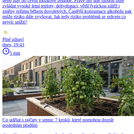
nebo stav po cévní mozkové příhodě. Právě tito lidé mohou hůře
zvládat vysoké letní teploty, dehydrataci, větší fyzickou zátěž i
změny režimu během dovolených. Častější konzumace alkoholu pak
může riziko dále zvyšovat. Jak tedy riziko problémů se srdcem co
nejvíc snížit?
Plné zdraví
dnes, 19:43
5 min
Co udělat s rajčaty v srpnu: 7 kroků, které pomohou dozrát
posledním plodům