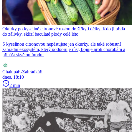
Okurky po kyselině citronové rostou do šířky i délky. Kdo ji přidá
do zálivky, sklízí baculaté plody celé léto
S kyselinou citronovou nepěstujete jen okurky, ale také robustní
zahradní ekosystém, který podporuje růst, bojuje proti chorobám a
přináší skvělou úrodu.
Chalupáři-Zahrádkáři
dnes, 18:10
2 min