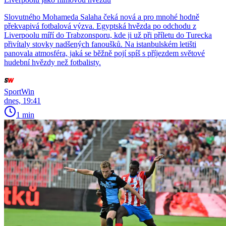
Slovutného Mohameda Salaha čeká nová a pro mnohé hodně
překvapivá fotbalová výzva. Egyptská hvězda po odchodu z
Liverpoolu míří do Trabzonsporu, kde ji už při příletu do Turecka
přivítaly stovky nadšených fanoušků. Na istanbulském letišti
panovala atmosféra, jaká se běžně pojí spíš s příjezdem světové
hudební hvězdy než fotbalisty.
SportWin
dnes, 19:41
1 min