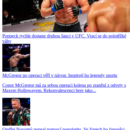
Poppeck rychle dostane druhou šanci v UFC. Vrací se do polotěžké
váhy
McGregor po operaci věří v návrat. Inspirují ho legendy sportu
Conor McGregor má za sebou operaci kolena po zranění z odvety s
Maxem Hollowayem. Rekonvalescenci bere jako...
Ondřej Novotný popsal rostoucí popularitu. Ve Varech ho fanoušci