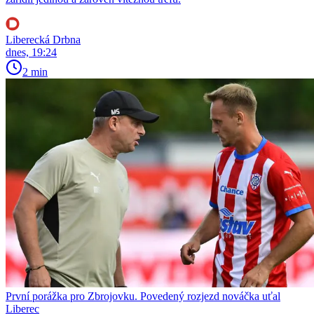
Liberecká Drbna
dnes, 19:24
2 min
První porážka pro Zbrojovku. Povedený rozjezd nováčka uťal
Liberec