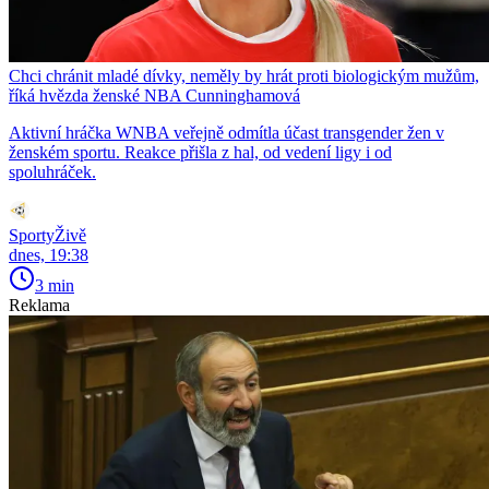
Chci chránit mladé dívky, neměly by hrát proti biologickým mužům,
říká hvězda ženské NBA Cunninghamová
Aktivní hráčka WNBA veřejně odmítla účast transgender žen v
ženském sportu. Reakce přišla z hal, od vedení ligy i od
spoluhráček.
SportyŽivě
dnes, 19:38
3 min
Reklama