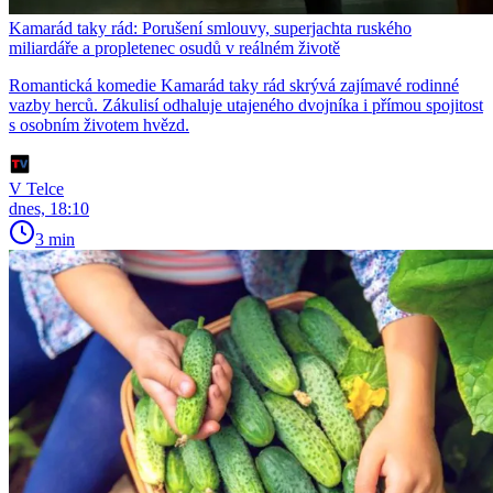
Kamarád taky rád: Porušení smlouvy, superjachta ruského
miliardáře a propletenec osudů v reálném životě
Romantická komedie Kamarád taky rád skrývá zajímavé rodinné
vazby herců. Zákulisí odhaluje utajeného dvojníka i přímou spojitost
s osobním životem hvězd.
V Telce
dnes, 18:10
3 min