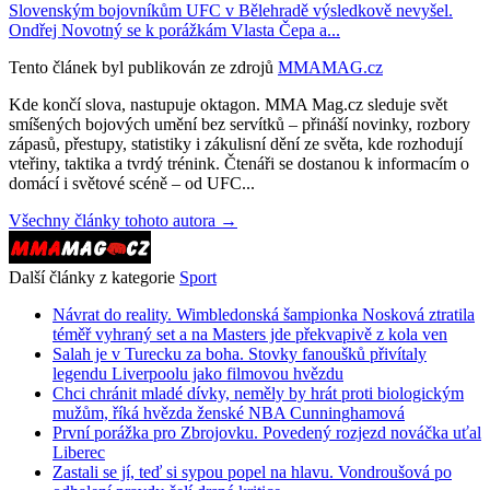
Slovenským bojovníkům UFC v Bělehradě výsledkově nevyšel.
Ondřej Novotný se k porážkám Vlasta Čepa a...
Tento článek byl publikován ze zdrojů
MMAMAG.cz
Kde končí slova, nastupuje oktagon. MMA Mag.cz sleduje svět
smíšených bojových umění bez servítků – přináší novinky, rozbory
zápasů, přestupy, statistiky i zákulisní dění ze světa, kde rozhodují
vteřiny, taktika a tvrdý trénink. Čtenáři se dostanou k informacím o
domácí i světové scéně – od UFC...
Všechny články tohoto autora →
Další články z kategorie
Sport
Návrat do reality. Wimbledonská šampionka Nosková ztratila
téměř vyhraný set a na Masters jde překvapivě z kola ven
Salah je v Turecku za boha. Stovky fanoušků přivítaly
legendu Liverpoolu jako filmovou hvězdu
Chci chránit mladé dívky, neměly by hrát proti biologickým
mužům, říká hvězda ženské NBA Cunninghamová
První porážka pro Zbrojovku. Povedený rozjezd nováčka uťal
Liberec
Zastali se jí, teď si sypou popel na hlavu. Vondroušová po