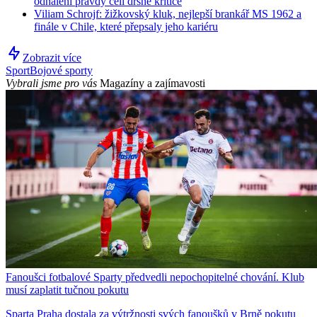
odhalení pravdy čelí drsné kritice
Viliam Schrojf: žižkovský kluk, nejlepší brankář MS 1962 a
finále v Chile, které přepsaly jeho kariéru
Zobrazit více
Sport
Bojové sporty
Vybrali jsme pro vás
Magazíny a zajímavosti
Fanoušci fotbalové Sparty předvedli nepochopitelné chování. Klub
musí zaplatit tučnou pokutu
Sparta Praha dostala za výtržnosti svých fanoušků v Brně pokutu