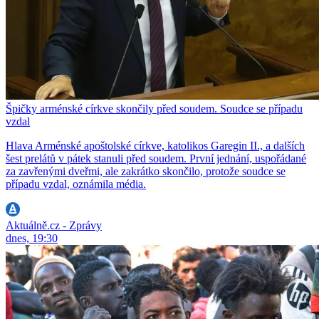
Špičky arménské církve skončily před soudem. Soudce se případu
vzdal
Hlava Arménské apoštolské církve, katolikos Garegin II., a dalších
šest prelátů v pátek stanuli před soudem. První jednání, uspořádané
za zavřenými dveřmi, ale zakrátko skončilo, protože soudce se
případu vzdal, oznámila média.
Aktuálně.cz - Zprávy
dnes, 19:30