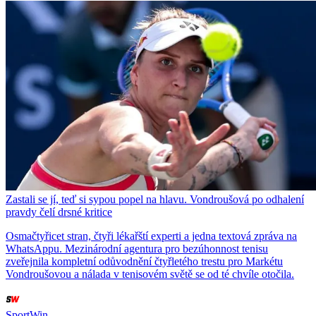
Zastali se jí, teď si sypou popel na hlavu. Vondroušová po odhalení
pravdy čelí drsné kritice
Osmačtyřicet stran, čtyři lékařští experti a jedna textová zpráva na
WhatsAppu. Mezinárodní agentura pro bezúhonnost tenisu
zveřejnila kompletní odůvodnění čtyřletého trestu pro Markétu
Vondroušovou a nálada v tenisovém světě se od té chvíle otočila.
SportWin