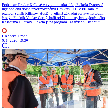
Fotbalisté Hradce Králové v úvodním utkání 3. předkola Evropské
ligy podlehli doma favorizovanému Besiktasi 0:1. V 80. minutě
rozhodl Semih Kilicsoy. Hosté, v jejichž základní sestavě nastoupil
český křídelník Václav Černý, hráli od 71. minuty bez vyloučeného
Kassouma Ouattary. Odveta je na programu za týden v Istanbulu.
Hradecká Drbna
6. 8. 2026, 19:30
2 min