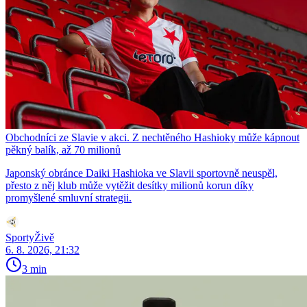
Obchodníci ze Slavie v akci. Z nechtěného Hashioky může kápnout
pěkný balík, až 70 milionů
Japonský obránce Daiki Hashioka ve Slavii sportovně neuspěl,
přesto z něj klub může vytěžit desítky milionů korun díky
promyšlené smluvní strategii.
SportyŽivě
6. 8. 2026, 21:32
3 min