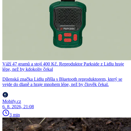
Váží 47 gramů a stojí 400 Kč. Reproduktor Parkside z Lidlu hraje
lépe, než by kdokoliv čekal
Dílenská značka Lidlu přišla s Bluetooth reproduktorem, který se
vejde do dlaně a hraje mnohem lépe, než by člověk čekal.
Mobify.cz
6. 8. 2026, 21:08
3 min