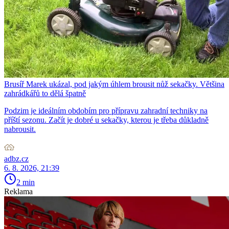
Brusíř Marek ukázal, pod jakým úhlem brousit nůž sekačky. Většina
zahrádkářů to dělá špatně
Podzim je ideálním obdobím pro přípravu zahradní techniky na
příští sezonu. Začít je dobré u sekačky, kterou je třeba důkladně
nabrousit.
adbz.cz
6. 8. 2026, 21:39
2 min
Reklama