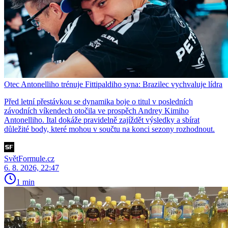
Otec Antonelliho trénuje Fittipaldiho syna: Brazilec vychvaluje lídra
Před letní přestávkou se dynamika boje o titul v posledních
závodních víkendech otočila ve prospěch Andrey Kimiho
Antonelliho. Ital dokáže pravidelně zajíždět výsledky a sbírat
důležité body, které mohou v součtu na konci sezony rozhodnout.
SvětFormule.cz
6. 8. 2026, 22:47
1 min