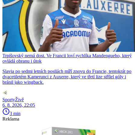
Trpišovský nemá dost. Ve Francii loví rychlíka Mandengueho, který
ovládá obranu i útok
Slavia po sedmi letních posilách míří znovu do Francie, tentokrát po
dvacetiletém Kamerunci z Auxerre, který ve třetí lize střílel góly i
bránil jako wingback.
SportyŽivě
6. 8. 2026, 22:05
3 min
Reklama