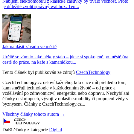
Nabíjení elektromobilu z klasické zásuvky by trvalo věčnost. Proto
je důležité zvolit správný wallbox. Ten...
Jak nahlásit závadu ve městě
Určitě se vám to také někdy stalo – jdete si spokojeně po městě (na
cestě do práce, na kafe s kamarádkou...
Tento článek byl publikován ze zdrojů
CzechTechnology
CzechTechnology.cz osloví každého, kdo chce mít přehled o tom,
kam směřují technologie v každodenním životě – od práce a
vzdělávání po zdravotnictví, energetiku nebo dopravu. Nechybí ani
články o startupech, vývoji v oblasti e-mobility či propojení vědy s
byznysem. Články z CzechTechnology.cz...
Všechny články tohoto autora →
Další články z kategorie
Digital