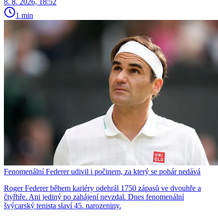
8. 8. 2026, 18:52
1 min
Fenomenální Federer udivil i počinem, za který se pohár nedává
Roger Federer během kariéry odehrál 1750 zápasů ve dvouhře a
čtyřhře. Ani jediný po zahájení nevzdal. Dnes fenomenální
švýcarský tenista slaví 45. narozeniny.