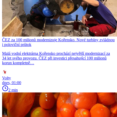
ČEZ za 100 milionů modernizuje Kořensko. Nové turbíny zvládnou
i poloviční průtok
Malá vodní elektrárna Kořensko prochází největší modernizací za
34 let svého provozu. ČEZ při investici přesahující 100 milionů
korun kompletně…
Volty
dnes, 01:00
2 min