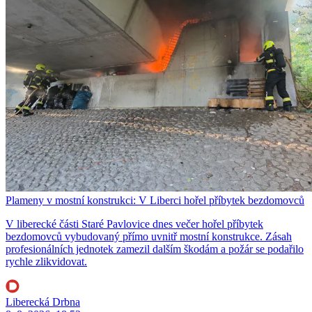
Plameny v mostní konstrukci: V Liberci hořel příbytek bezdomovců
V liberecké části Staré Pavlovice dnes večer hořel příbytek
bezdomovců vybudovaný přímo uvnitř mostní konstrukce. Zásah
profesionálních jednotek zamezil dalším škodám a požár se podařilo
rychle zlikvidovat.
Liberecká Drbna