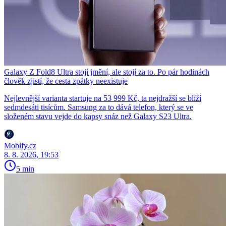
Galaxy Z Fold8 Ultra stojí jmění, ale stojí za to. Po pár hodinách
člověk zjistí, že cesta zpátky neexistuje
Nejlevnější varianta startuje na 53 999 Kč, ta nejdražší se blíží
sedmdesáti tisícům. Samsung za to dává telefon, který se ve
složeném stavu vejde do kapsy snáz než Galaxy S23 Ultra.
Mobify.cz
8. 8. 2026, 19:53
5 min