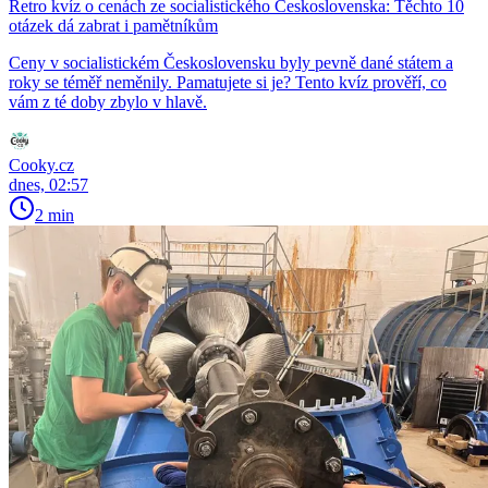
Retro kvíz o cenách ze socialistického Československa: Těchto 10
otázek dá zabrat i pamětníkům
Ceny v socialistickém Československu byly pevně dané státem a
roky se téměř neměnily. Pamatujete si je? Tento kvíz prověří, co
vám z té doby zbylo v hlavě.
Cooky.cz
dnes, 02:57
2 min