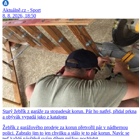
Aktuálně.cz - Sport
8. 8. 2026, 18:50
Starý žebřík z garáže za stopadesát korun. Pár ho natřel, přidal prkna
a obývák vypadá jako z katalogu
Žebřík z garážového prodeje za korun přetvořil pár v nádhernou
polici. Zabralo jim to jen chvilku a stálo je to pár korun. Navíc se
teď každé návštěvě svým dílem můžou pochlubit.