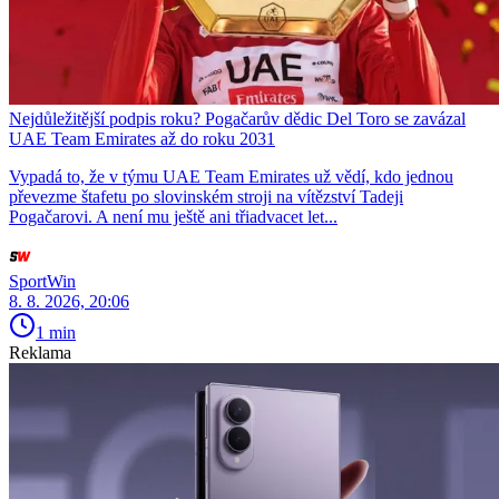
Nejdůležitější podpis roku? Pogačarův dědic Del Toro se zavázal
UAE Team Emirates až do roku 2031
Vypadá to, že v týmu UAE Team Emirates už vědí, kdo jednou
převezme štafetu po slovinském stroji na vítězství Tadeji
Pogačarovi. A není mu ještě ani třiadvacet let...
SportWin
8. 8. 2026, 20:06
1 min
Reklama