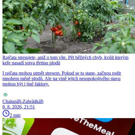
Rajčata stresujete, aniž o tom víte. Pět běžných chyb, kvůli kterým
keře nasadí sotva třetinu plodů
I rajčata mohou utrpět stresem. Pokud se to stane, začnou rodit
mnohem méně plodů. Ale na vině jejich neuspokojivého stavu
mohou být i jiné faktory.
Chalupáři-Zahrádkáři
8. 8. 2026, 21:51
2 min