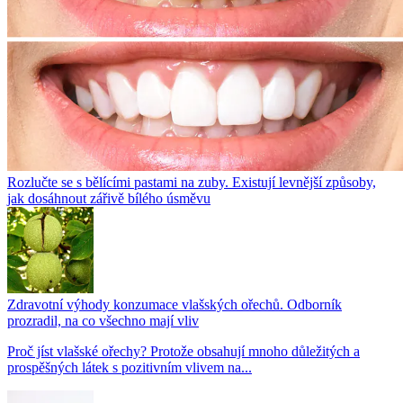
Rozlučte se s bělícími pastami na zuby. Existují levnější způsoby,
jak dosáhnout zářivě bílého úsměvu
Zdravotní výhody konzumace vlašských ořechů. Odborník
prozradil, na co všechno mají vliv
Proč jíst vlašské ořechy? Protože obsahují mnoho důležitých a
prospěšných látek s pozitivním vlivem na...