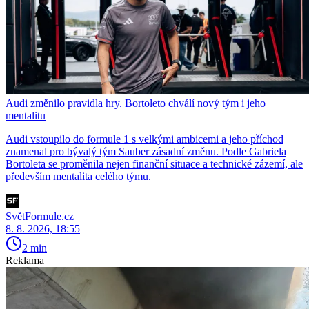
Audi změnilo pravidla hry. Bortoleto chválí nový tým i jeho
mentalitu
Audi vstoupilo do formule 1 s velkými ambicemi a jeho příchod
znamenal pro bývalý tým Sauber zásadní změnu. Podle Gabriela
Bortoleta se proměnila nejen finanční situace a technické zázemí, ale
především mentalita celého týmu.
SvětFormule.cz
8. 8. 2026, 18:55
2 min
Reklama