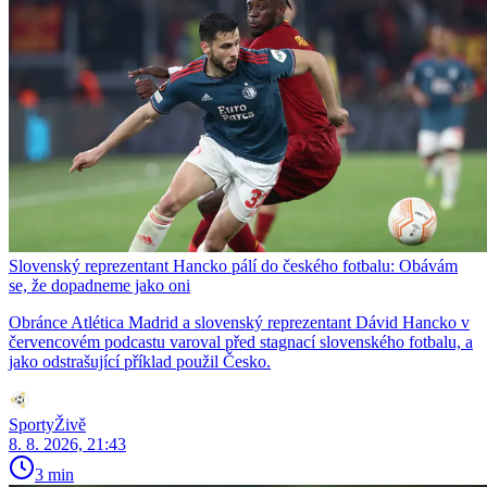
Slovenský reprezentant Hancko pálí do českého fotbalu: Obávám
se, že dopadneme jako oni
Obránce Atlética Madrid a slovenský reprezentant Dávid Hancko v
červencovém podcastu varoval před stagnací slovenského fotbalu, a
jako odstrašující příklad použil Česko.
SportyŽivě
8. 8. 2026, 21:43
3 min