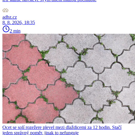
adbz.cz
8. 8. 2026, 18:35
2 min
Ocet se solí rozežere plevel mezi dlaždicemi za 12 hodin. Stačí
jeden správný poměr, jinak to nefunguje