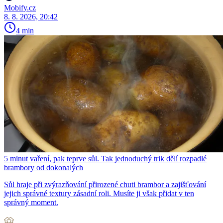
Mobify.cz
8. 8. 2026, 20:42
4 min
5 minut vaření, pak teprve sůl. Tak jednoduchý trik dělí rozpadlé
brambory od dokonalých
Sůl hraje při zvýrazňování přirozené chuti brambor a zajišťování
jejich správné textury zásadní roli. Musíte ji však přidat v ten
správný moment.