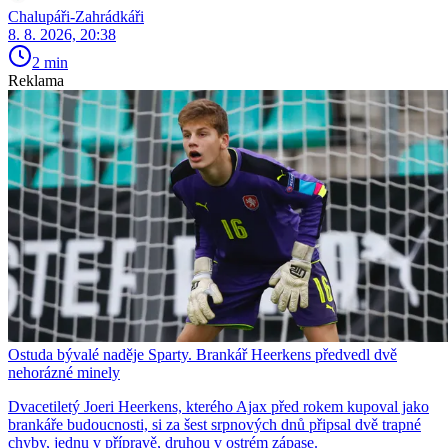
Chalupáři-Zahrádkáři
8. 8. 2026, 20:38
2 min
Reklama
Ostuda bývalé naděje Sparty. Brankář Heerkens předvedl dvě
nehorázné minely
Dvacetiletý Joeri Heerkens, kterého Ajax před rokem kupoval jako
brankáře budoucnosti, si za šest srpnových dnů připsal dvě trapné
chyby, jednu v přípravě, druhou v ostrém zápase.