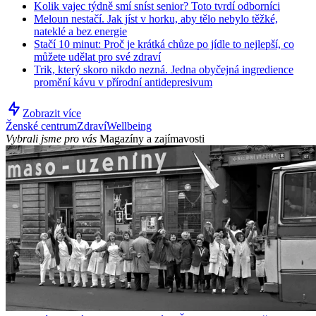
Kolik vajec týdně smí sníst senior? Toto tvrdí odborníci
Meloun nestačí. Jak jíst v horku, aby tělo nebylo těžké,
nateklé a bez energie
Stačí 10 minut: Proč je krátká chůze po jídle to nejlepší, co
můžete udělat pro své zdraví
Trik, který skoro nikdo nezná. Jedna obyčejná ingredience
promění kávu v přírodní antidepresivum
Zobrazit více
Ženské centrum
Zdraví
Wellbeing
Vybrali jsme pro vás
Magazíny a zajímavosti