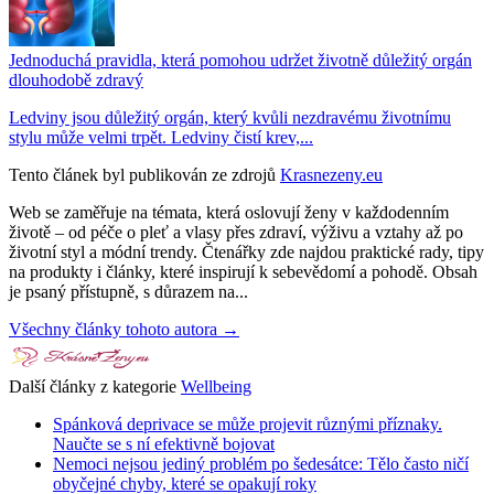
Jednoduchá pravidla, která pomohou udržet životně důležitý orgán
dlouhodobě zdravý
Ledviny jsou důležitý orgán, který kvůli nezdravému životnímu
stylu může velmi trpět. Ledviny čistí krev,...
Tento článek byl publikován ze zdrojů
Krasnezeny.eu
Web se zaměřuje na témata, která oslovují ženy v každodenním
životě – od péče o pleť a vlasy přes zdraví, výživu a vztahy až po
životní styl a módní trendy. Čtenářky zde najdou praktické rady, tipy
na produkty i články, které inspirují k sebevědomí a pohodě. Obsah
je psaný přístupně, s důrazem na...
Všechny články tohoto autora →
Další články z kategorie
Wellbeing
Spánková deprivace se může projevit různými příznaky.
Naučte se s ní efektivně bojovat
Nemoci nejsou jediný problém po šedesátce: Tělo často ničí
obyčejné chyby, které se opakují roky