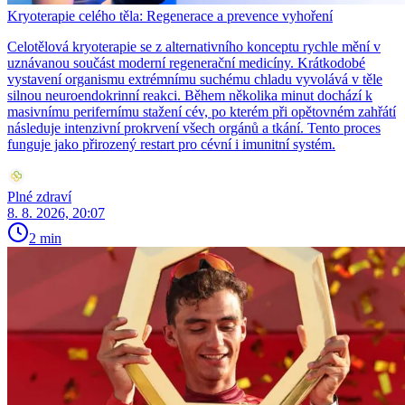
Kryoterapie celého těla: Regenerace a prevence vyhoření
Celotělová kryoterapie se z alternativního konceptu rychle mění v
uznávanou součást moderní regenerační medicíny. Krátkodobé
vystavení organismu extrémnímu suchému chladu vyvolává v těle
silnou neuroendokrinní reakci. Během několika minut dochází k
masivnímu perifernímu stažení cév, po kterém při opětovném zahřátí
následuje intenzivní prokrvení všech orgánů a tkání. Tento proces
funguje jako přirozený restart pro cévní i imunitní systém.
Plné zdraví
8. 8. 2026, 20:07
2 min