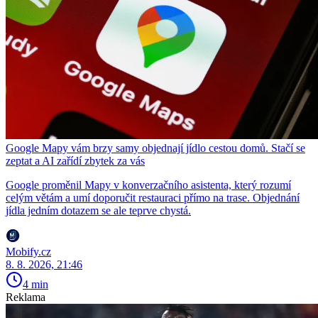
Google Mapy vám brzy samy objednají jídlo cestou domů. Stačí se
zeptat a AI zařídí zbytek za vás
Google proměnil Mapy v konverzačního asistenta, který rozumí
celým větám a umí doporučit restauraci přímo na trase. Objednání
jídla jedním dotazem se ale teprve chystá.
Mobify.cz
8. 8. 2026, 21:46
4 min
Reklama