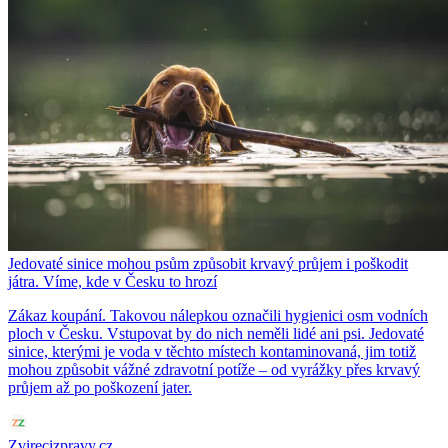
Jedovaté sinice mohou psům způsobit krvavý průjem i poškodit
játra. Víme, kde v Česku to hrozí
Zákaz koupání. Takovou nálepkou označili hygienici osm vodních
ploch v Česku. Vstupovat by do nich neměli lidé ani psi. Jedovaté
sinice, kterými je voda v těchto místech kontaminovaná, jim totiž
mohou způsobit vážné zdravotní potíže – od vyrážky přes krvavý
průjem až po poškození jater.
Zvirecizpravy.cz