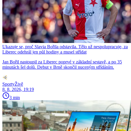
Ukazuje se, proč Slavia Bořila odstavila. Tělo už nespolupracuje, za
Liberec odehrál jen půl hodiny a musel střídat
Jan Bořil nastoupil za Liberec poprvé v základní sestavě, a po 35
minutách šel dolů. Debut v Brně skončil nuceným střídáním.
SportyŽivě
8. 8. 2026, 19:19
3 min