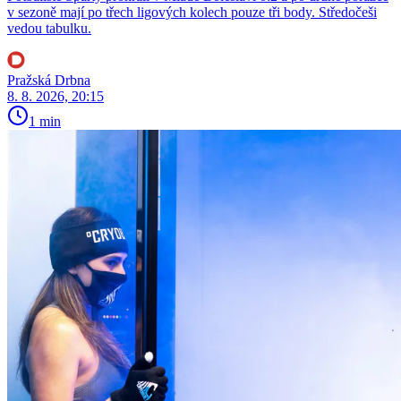
v sezoně mají po třech ligových kolech pouze tři body. Středočeši
vedou tabulku.
Pražská Drbna
8. 8. 2026, 20:15
1 min