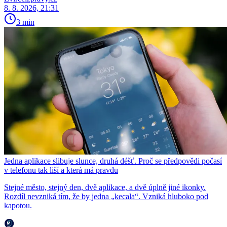
8. 8. 2026, 21:31
3 min
Jedna aplikace slibuje slunce, druhá déšť. Proč se předpovědi počasí
v telefonu tak liší a která má pravdu
Stejné město, stejný den, dvě aplikace, a dvě úplně jiné ikonky.
Rozdíl nevzniká tím, že by jedna „kecala“. Vzniká hluboko pod
kapotou.