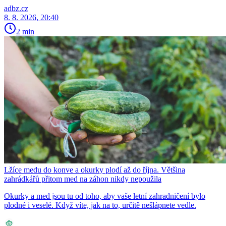
adbz.cz
8. 8. 2026, 20:40
2 min
Lžíce medu do konve a okurky plodí až do října. Většina
zahrádkářů přitom med na záhon nikdy nepoužila
Okurky a med jsou tu od toho, aby vaše letní zahradničení bylo
plodné i veselé. Když víte, jak na to, určitě nešlápnete vedle.