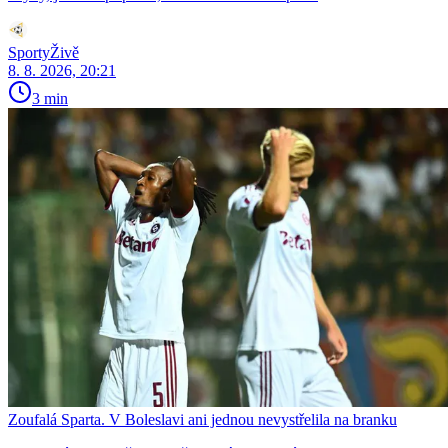
SportyŽivě
8. 8. 2026, 20:21
3 min
Zoufalá Sparta. V Boleslavi ani jednou nevystřelila na branku