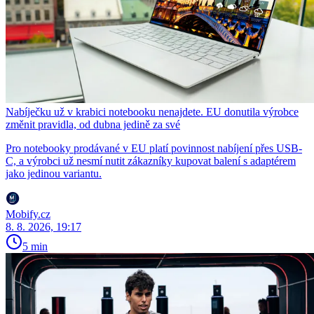
Nabíječku už v krabici notebooku nenajdete. EU donutila výrobce
změnit pravidla, od dubna jedině za své
Pro notebooky prodávané v EU platí povinnost nabíjení přes USB-
C, a výrobci už nesmí nutit zákazníky kupovat balení s adaptérem
jako jedinou variantu.
Mobify.cz
8. 8. 2026, 19:17
5 min