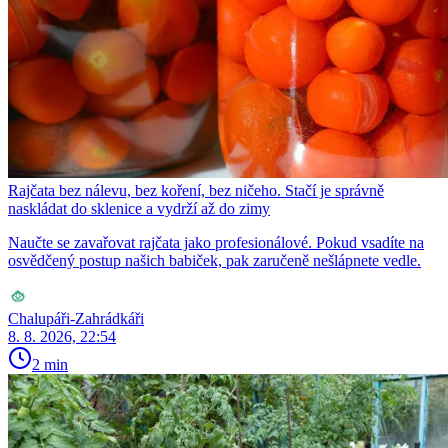
Rajčata bez nálevu, bez koření, bez ničeho. Stačí je správně
naskládat do sklenice a vydrží až do zimy
Naučte se zavařovat rajčata jako profesionálové. Pokud vsadíte na
osvědčený postup našich babiček, pak zaručeně nešlápnete vedle.
Chalupáři-Zahrádkáři
8. 8. 2026, 22:54
2 min