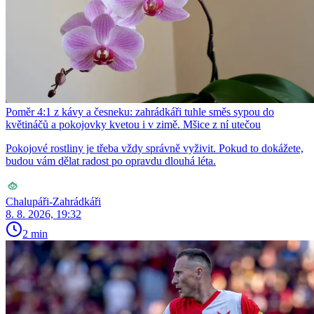
Poměr 4:1 z kávy a česneku: zahrádkáři tuhle směs sypou do
květináčů a pokojovky kvetou i v zimě. Mšice z ní utečou
Pokojové rostliny je třeba vždy správně vyživit. Pokud to dokážete,
budou vám dělat radost po opravdu dlouhá léta.
Chalupáři-Zahrádkáři
8. 8. 2026, 19:32
2 min