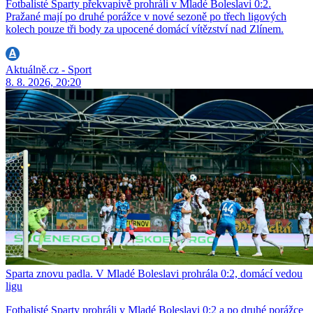
Fotbalisté Sparty překvapivě prohráli v Mladé Boleslavi 0:2.
Pražané mají po druhé porážce v nové sezoně po třech ligových
kolech pouze tři body za upocené domácí vítězství nad Zlínem.
Aktuálně.cz - Sport
8. 8. 2026, 20:20
Sparta znovu padla. V Mladé Boleslavi prohrála 0:2, domácí vedou
ligu
Fotbalisté Sparty prohráli v Mladé Boleslavi 0:2 a po druhé porážce