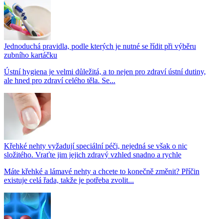
Jednoduchá pravidla, podle kterých je nutné se řídit při výběru
zubního kartáčku
Ústní hygiena je velmi důležitá, a to nejen pro zdraví ústní dutiny,
ale hned pro zdraví celého těla. Se...
Křehké nehty vyžadují speciální péči, nejedná se však o nic
složitého. Vraťte jim jejich zdravý vzhled snadno a rychle
Máte křehké a lámavé nehty a chcete to konečně změnit? Příčin
existuje celá řada, takže je potřeba zvolit...