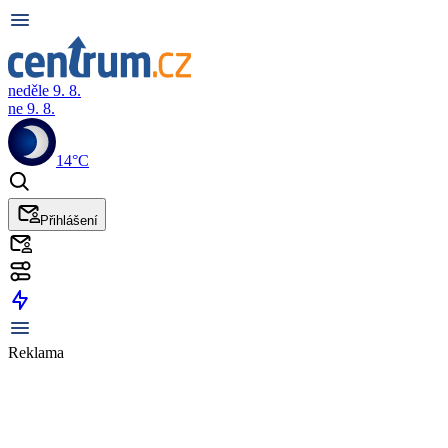
neděle 9. 8.
ne 9. 8.
14°C
Přihlášení
Reklama