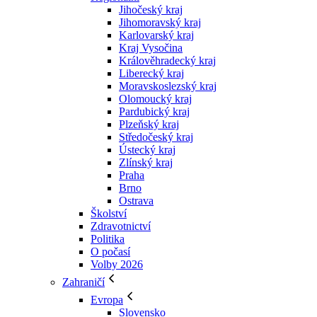
Jihočeský kraj
Jihomoravský kraj
Karlovarský kraj
Kraj Vysočina
Králověhradecký kraj
Liberecký kraj
Moravskoslezský kraj
Olomoucký kraj
Pardubický kraj
Plzeňský kraj
Středočeský kraj
Ústecký kraj
Zlínský kraj
Praha
Brno
Ostrava
Školství
Zdravotnictví
Politika
O počasí
Volby 2026
Zahraničí
Evropa
Slovensko