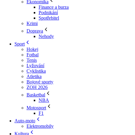
Ekonomika
Finance a burza
Podnikání
Spotřebitel
Krimi
Doprava
Nehody
Sport
Hokej
Fotbal
Tenis
Lyžování
Cyklistika
Atletika
Bojové sporty
ZOH 2026
Basketbal
NBA
Motosport
F1
Auto-moto
Elektromobily
Kultura