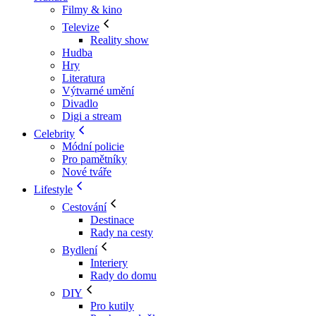
Filmy & kino
Televize
Reality show
Hudba
Hry
Literatura
Výtvarné umění
Divadlo
Digi a stream
Celebrity
Módní policie
Pro pamětníky
Nové tváře
Lifestyle
Cestování
Destinace
Rady na cesty
Bydlení
Interiery
Rady do domu
DIY
Pro kutily