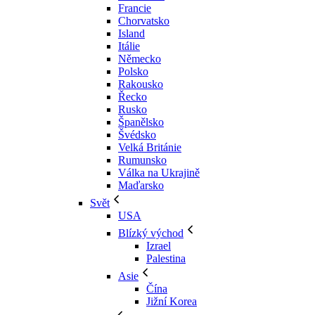
Francie
Chorvatsko
Island
Itálie
Německo
Polsko
Rakousko
Řecko
Rusko
Španělsko
Švédsko
Velká Británie
Rumunsko
Válka na Ukrajině
Maďarsko
Svět
USA
Blízký východ
Izrael
Palestina
Asie
Čína
Jižní Korea