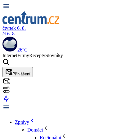
čtvrtek 6. 8.
čt 6. 8.
26°C
Internet
Firmy
Recepty
Slovníky
Přihlášení
Zprávy
Domácí
Regionální