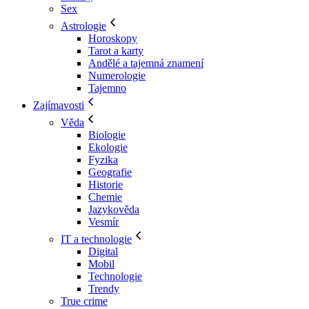
Sex
Astrologie
Horoskopy
Tarot a karty
Andělé a tajemná znamení
Numerologie
Tajemno
Zajímavosti
Věda
Biologie
Ekologie
Fyzika
Geografie
Historie
Chemie
Jazykověda
Vesmír
IT a technologie
Digital
Mobil
Technologie
Trendy
True crime