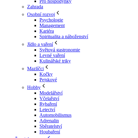
Pro hospodyňky
Zahrada
Osobní rozvoj
Psychologie
Management
Kariéra
Spiritualita a náboženství
Jídlo a vaření
Světová gastronomie
Levné vaření
Kulinářské triky
Mazlíčci
Kočky
Pejskové
Hobby
Modelářství
Včelařství
Rybaření
Letectví
Automobilismus
Adrenalin
Sběratelství
Houbaření