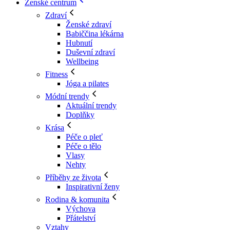
Ženské centrum
Zdraví
Ženské zdraví
Babiččina lékárna
Hubnutí
Duševní zdraví
Wellbeing
Fitness
Jóga a pilates
Módní trendy
Aktuální trendy
Doplňky
Krása
Péče o pleť
Péče o tělo
Vlasy
Nehty
Příběhy ze života
Inspirativní ženy
Rodina & komunita
Výchova
Přátelství
Vztahy