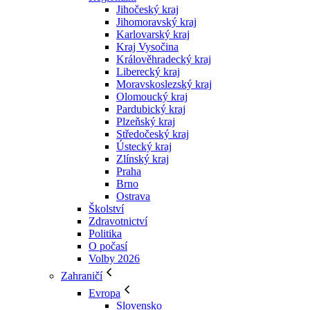
Jihočeský kraj
Jihomoravský kraj
Karlovarský kraj
Kraj Vysočina
Králověhradecký kraj
Liberecký kraj
Moravskoslezský kraj
Olomoucký kraj
Pardubický kraj
Plzeňský kraj
Středočeský kraj
Ústecký kraj
Zlínský kraj
Praha
Brno
Ostrava
Školství
Zdravotnictví
Politika
O počasí
Volby 2026
Zahraničí
Evropa
Slovensko