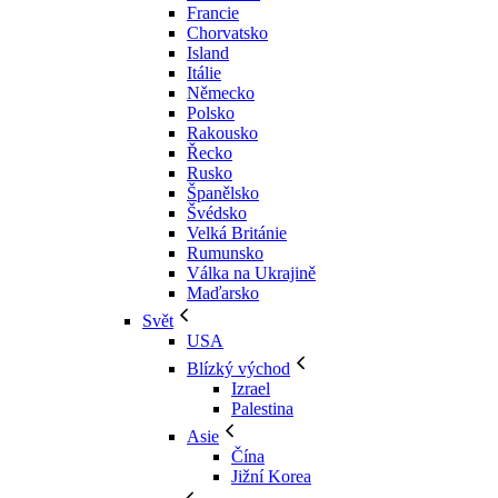
Francie
Chorvatsko
Island
Itálie
Německo
Polsko
Rakousko
Řecko
Rusko
Španělsko
Švédsko
Velká Británie
Rumunsko
Válka na Ukrajině
Maďarsko
Svět
USA
Blízký východ
Izrael
Palestina
Asie
Čína
Jižní Korea