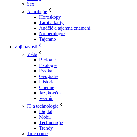
Sex
Astrologie
Horoskopy
Tarot a karty
Andělé a tajemná znamení
Numerologie
Tajemno
Zajímavosti
Věda
Biologie
Ekologie
Fyzika
Geografie
Historie
Chemie
Jazykověda
Vesmír
IT a technologie
Digital
Mobil
Technologie
Trendy
True crime