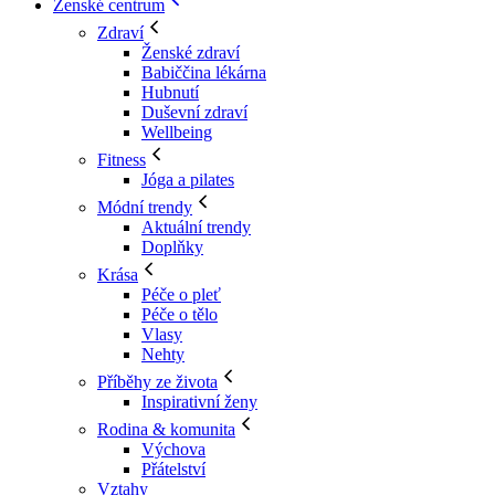
Ženské centrum
Zdraví
Ženské zdraví
Babiččina lékárna
Hubnutí
Duševní zdraví
Wellbeing
Fitness
Jóga a pilates
Módní trendy
Aktuální trendy
Doplňky
Krása
Péče o pleť
Péče o tělo
Vlasy
Nehty
Příběhy ze života
Inspirativní ženy
Rodina & komunita
Výchova
Přátelství
Vztahy