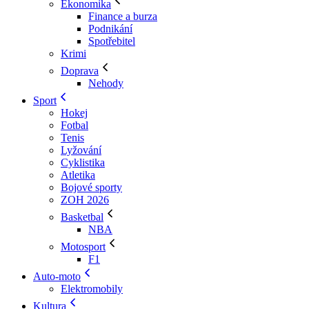
Ekonomika
Finance a burza
Podnikání
Spotřebitel
Krimi
Doprava
Nehody
Sport
Hokej
Fotbal
Tenis
Lyžování
Cyklistika
Atletika
Bojové sporty
ZOH 2026
Basketbal
NBA
Motosport
F1
Auto-moto
Elektromobily
Kultura