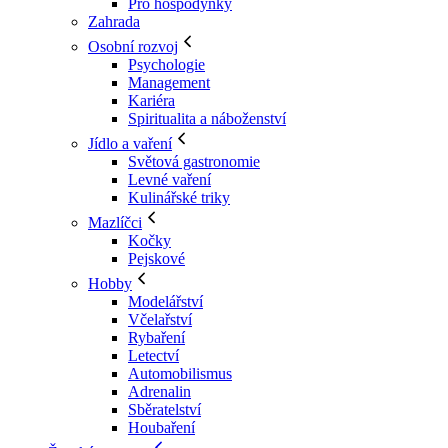
Pro hospodyňky
Zahrada
Osobní rozvoj
Psychologie
Management
Kariéra
Spiritualita a náboženství
Jídlo a vaření
Světová gastronomie
Levné vaření
Kulinářské triky
Mazlíčci
Kočky
Pejskové
Hobby
Modelářství
Včelařství
Rybaření
Letectví
Automobilismus
Adrenalin
Sběratelství
Houbaření