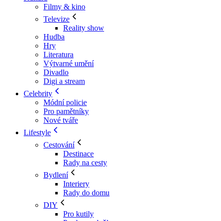
Filmy & kino
Televize
Reality show
Hudba
Hry
Literatura
Výtvarné umění
Divadlo
Digi a stream
Celebrity
Módní policie
Pro pamětníky
Nové tváře
Lifestyle
Cestování
Destinace
Rady na cesty
Bydlení
Interiery
Rady do domu
DIY
Pro kutily