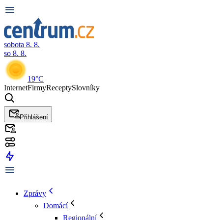
sobota 8. 8.
so 8. 8.
19°C
Internet
Firmy
Recepty
Slovníky
Přihlášení
Zprávy
Domácí
Regionální