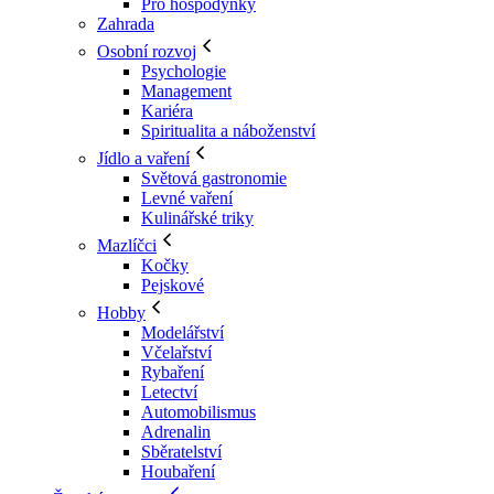
Pro hospodyňky
Zahrada
Osobní rozvoj
Psychologie
Management
Kariéra
Spiritualita a náboženství
Jídlo a vaření
Světová gastronomie
Levné vaření
Kulinářské triky
Mazlíčci
Kočky
Pejskové
Hobby
Modelářství
Včelařství
Rybaření
Letectví
Automobilismus
Adrenalin
Sběratelství
Houbaření