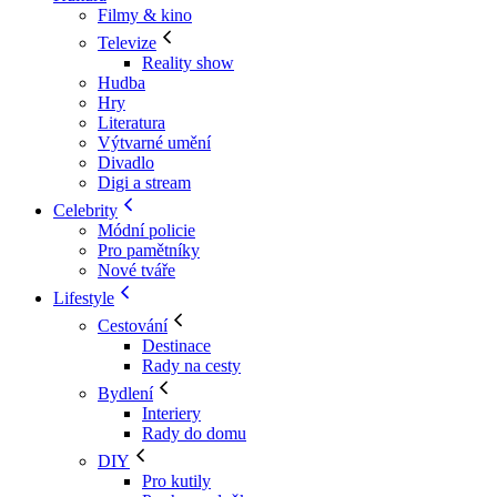
Filmy & kino
Televize
Reality show
Hudba
Hry
Literatura
Výtvarné umění
Divadlo
Digi a stream
Celebrity
Módní policie
Pro pamětníky
Nové tváře
Lifestyle
Cestování
Destinace
Rady na cesty
Bydlení
Interiery
Rady do domu
DIY
Pro kutily