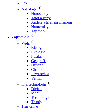
Sex
Astrologie
Horoskopy
Tarot a karty
Andělé a tajemná znamení
Numerologie
Tajemno
Zajímavosti
Věda
Biologie
Ekologie
Fyzika
Geografie
Historie
Chemie
Jazykověda
Vesmír
IT a technologie
Digital
Mobil
Technologie
Trendy
True crime