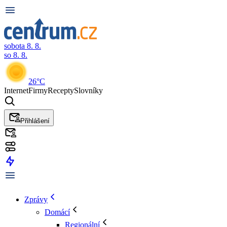
sobota 8. 8.
so 8. 8.
26°C
Internet
Firmy
Recepty
Slovníky
Přihlášení
Zprávy
Domácí
Regionální