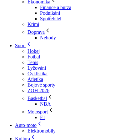
Ekonomika
Finance a burza
Podnikání
Spotřebitel
Krimi
Doprava
Nehody
Sport
Hokej
Fotbal
Tenis
Lyžování
Cyklistika
Atletika
Bojové sporty
ZOH 2026
Basketbal
NBA
Motosport
F1
Auto-moto
Elektromobily
Kultura