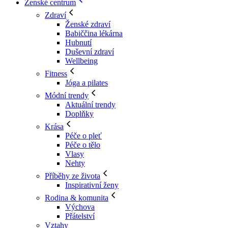
Ženské centrum
Zdraví
Ženské zdraví
Babiččina lékárna
Hubnutí
Duševní zdraví
Wellbeing
Fitness
Jóga a pilates
Módní trendy
Aktuální trendy
Doplňky
Krása
Péče o pleť
Péče o tělo
Vlasy
Nehty
Příběhy ze života
Inspirativní ženy
Rodina & komunita
Výchova
Přátelství
Vztahy