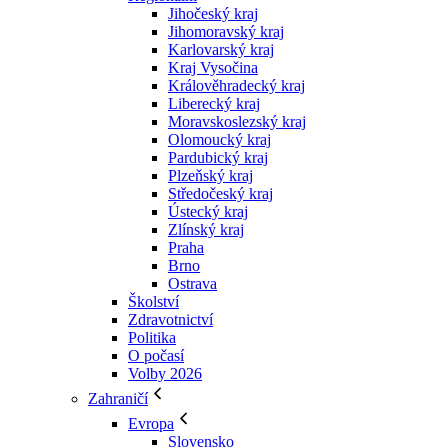
Jihočeský kraj
Jihomoravský kraj
Karlovarský kraj
Kraj Vysočina
Králověhradecký kraj
Liberecký kraj
Moravskoslezský kraj
Olomoucký kraj
Pardubický kraj
Plzeňský kraj
Středočeský kraj
Ústecký kraj
Zlínský kraj
Praha
Brno
Ostrava
Školství
Zdravotnictví
Politika
O počasí
Volby 2026
Zahraničí
Evropa
Slovensko