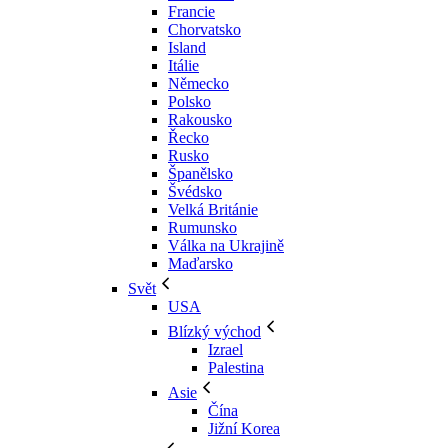
Francie
Chorvatsko
Island
Itálie
Německo
Polsko
Rakousko
Řecko
Rusko
Španělsko
Švédsko
Velká Británie
Rumunsko
Válka na Ukrajině
Maďarsko
Svět
USA
Blízký východ
Izrael
Palestina
Asie
Čína
Jižní Korea