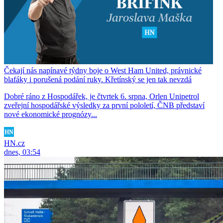
Čekají nás napínavé týdny boje o West Ham United, právnické
blafáky i porušená podání ruky. Křetínský se jen tak nevzdá
Dobré ráno z Hospodářek, je čtvrtek 6. srpna, Orlen Unipetrol
zveřejní hospodářské výsledky za první pololetí, ČNB představí
nové ekonomické prognózy...
HN.cz
dnes, 03:54