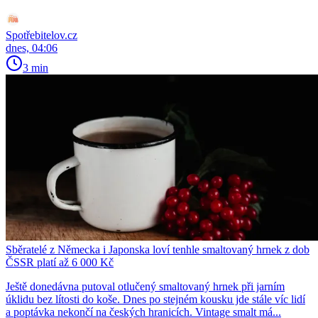
Spotřebitelov.cz
dnes, 04:06
3 min
Sběratelé z Německa i Japonska loví tenhle smaltovaný hrnek z dob
ČSSR platí až 6 000 Kč
Ještě donedávna putoval otlučený smaltovaný hrnek při jarním
úklidu bez lítosti do koše. Dnes po stejném kousku jde stále víc lidí
a poptávka nekončí na českých hranicích. Vintage smalt má...