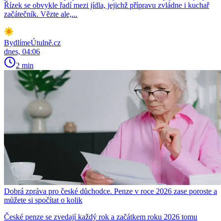
Řízek se obvykle řadí mezi jídla, jejichž přípravu zvládne i kuchař
začátečník. Vězte ale,...
BydlímeÚtulně.cz
dnes, 04:06
2 min
Dobrá zpráva pro české důchodce. Penze v roce 2026 zase poroste a
můžete si spočítat o kolik
České penze se zvedají každý rok a začátkem roku 2026 tomu