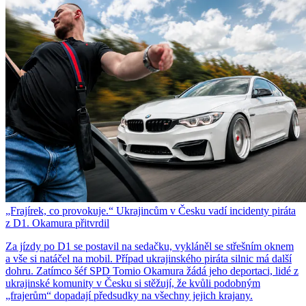
„Frajírek, co provokuje.“ Ukrajincům v Česku vadí incidenty piráta
z D1. Okamura přitvrdil
Za jízdy po D1 se postavil na sedačku, vykláněl se střešním oknem
a vše si natáčel na mobil. Případ ukrajinského piráta silnic má další
dohru. Zatímco šéf SPD Tomio Okamura žádá jeho deportaci, lidé z
ukrajinské komunity v Česku si stěžují, že kvůli podobným
„frajerům“ dopadají předsudky na všechny jejich krajany.