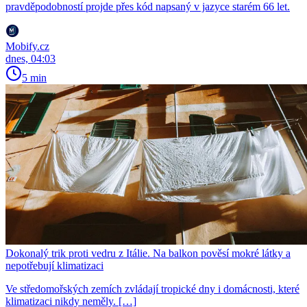
pravděpodobností projde přes kód napsaný v jazyce starém 66 let.
Mobify.cz
dnes, 04:03
5 min
Dokonalý trik proti vedru z Itálie. Na balkon pověsí mokré látky a
nepotřebují klimatizaci
Ve středomořských zemích zvládají tropické dny i domácnosti, které
klimatizaci nikdy neměly. […]