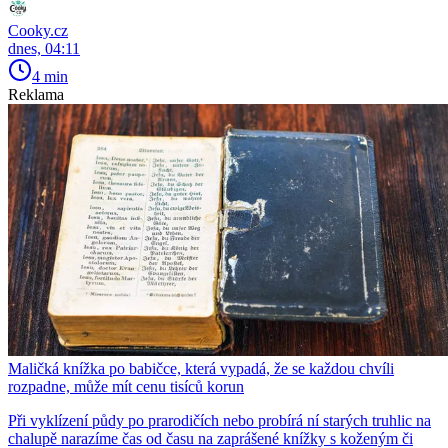
Cooky.cz
dnes, 04:11
4 min
Reklama
Maličká knížka po babičce, která vypadá, že se každou chvíli
rozpadne, může mít cenu tisíců korun
Při vyklízení půdy po prarodičích nebo probírá ní starých truhlic na
chalupě narazíme čas od času na zaprášené knížky s koženým či