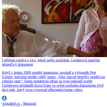
Upřímná zpráva o otci, jehož nešlo zachránit. Geislerová natočila
uhrančivý dokument
Když v lednu 2009 zemřel japanolog, novinář a výtvarník Petr
Geisler, bulvární deníky měly jasno: „Otec slavné herečky zemřel na
cirhózu jater.“ Tento reduktivní obraz se nyní pokouší rozbít
Geislerova nejmladší dcera Ester ve svém osobním dokumentu Dvě
deci tuše, který svou syrovostí připomíná home video.
Aktuálně.cz - Magazín