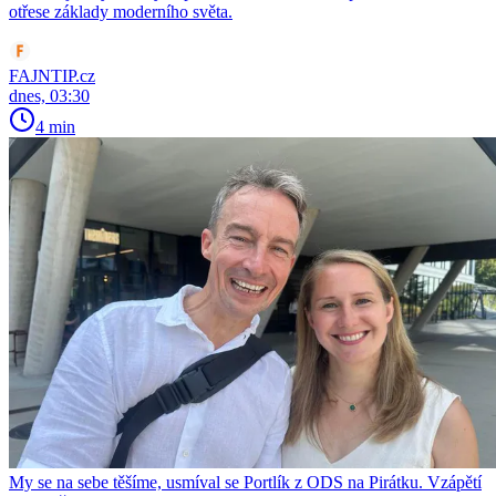
otřese základy moderního světa.
FAJNTIP.cz
dnes, 03:30
4 min
My se na sebe těšíme, usmíval se Portlík z ODS na Pirátku. Vzápětí