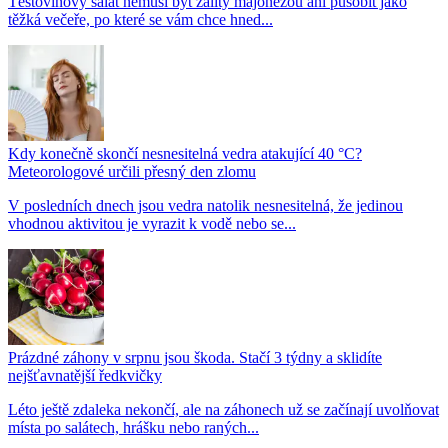
Těstovinový salát nemusí být zalitý majonézou ani působit jako
těžká večeře, po které se vám chce hned...
Kdy konečně skončí nesnesitelná vedra atakující 40 °C?
Meteorologové určili přesný den zlomu
V posledních dnech jsou vedra natolik nesnesitelná, že jedinou
vhodnou aktivitou je vyrazit k vodě nebo se...
Prázdné záhony v srpnu jsou škoda. Stačí 3 týdny a sklidíte
nejšťavnatější ředkvičky
Léto ještě zdaleka nekončí, ale na záhonech už se začínají uvolňovat
místa po salátech, hrášku nebo raných...