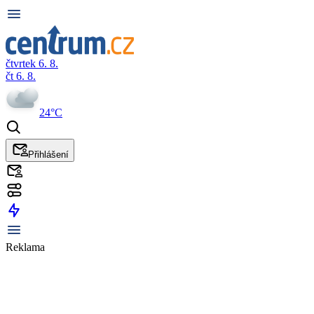
čtvrtek 6. 8.
čt 6. 8.
24°C
Přihlášení
Reklama