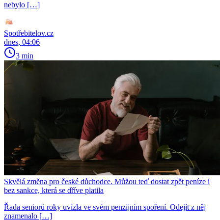
nebylo […]
Spotřebitelov.cz
dnes, 04:06
3 min
Skvělá změna pro české důchodce. Můžou teď dostat zpět peníze i
bez sankce, která se dříve platila
Řada seniorů roky uvízla ve svém penzijním spoření. Odejít z něj
znamenalo […]