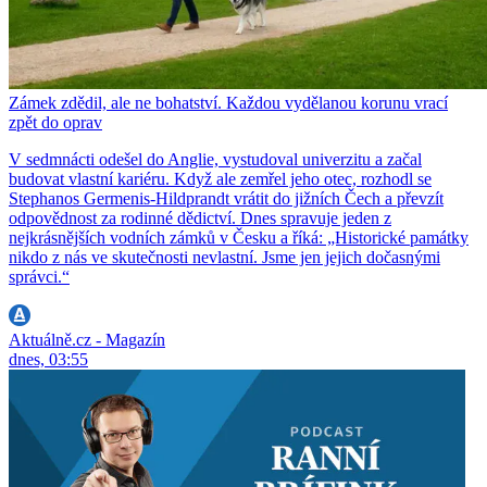
Zámek zdědil, ale ne bohatství. Každou vydělanou korunu vrací
zpět do oprav
V sedmnácti odešel do Anglie, vystudoval univerzitu a začal
budovat vlastní kariéru. Když ale zemřel jeho otec, rozhodl se
Stephanos Germenis-Hildprandt vrátit do jižních Čech a převzít
odpovědnost za rodinné dědictví. Dnes spravuje jeden z
nejkrásnějších vodních zámků v Česku a říká: „Historické památky
nikdo z nás ve skutečnosti nevlastní. Jsme jen jejich dočasnými
správci.“
Aktuálně.cz - Magazín
dnes, 03:55