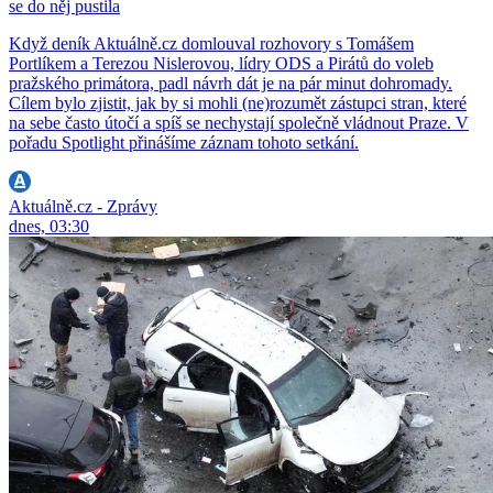
se do něj pustila
Když deník Aktuálně.cz domlouval rozhovory s Tomášem
Portlíkem a Terezou Nislerovou, lídry ODS a Pirátů do voleb
pražského primátora, padl návrh dát je na pár minut dohromady.
Cílem bylo zjistit, jak by si mohli (ne)rozumět zástupci stran, které
na sebe často útočí a spíš se nechystají společně vládnout Praze. V
pořadu Spotlight přinášíme záznam tohoto setkání.
Aktuálně.cz - Zprávy
dnes, 03:30