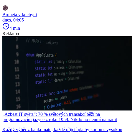
Bruneta v kuchyni
dnes, 04:05
4 min
Reklama
„Azbest IT světa“: 70 % světových transakcí běží na
programovacím jazyce z roku 1959. Nikdo ho neumí nahradit
Každý výběr z bankomatu, každé přijetí platby kartou s vysokou