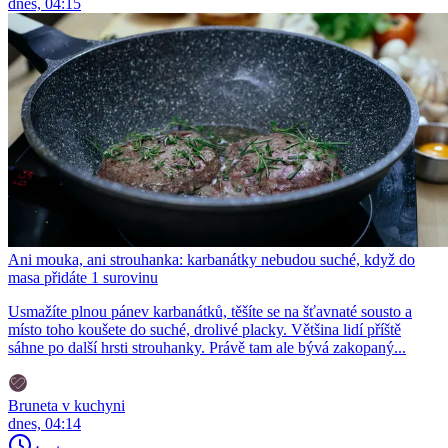
dnes, 04:15
Ani mouka, ani strouhanka: karbanátky nebudou suché, když do
masa přidáte 1 surovinu
Usmažíte plnou pánev karbanátků, těšíte se na šťavnaté sousto a
místo toho koušete do suché, drolivé placky. Většina lidí příště
sáhne po další hrsti strouhanky. Právě tam ale bývá zakopaný...
Bruneta v kuchyni
dnes, 04:14