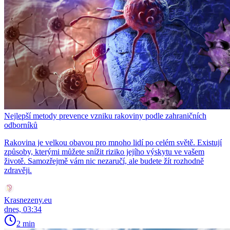
Nejlepší metody prevence vzniku rakoviny podle zahraničních
odborníků
Rakovina je velkou obavou pro mnoho lidí po celém světě. Existují
způsoby, kterými můžete snížit riziko jejího výskytu ve vašem
životě. Samozřejmě vám nic nezaručí, ale budete žít rozhodně
zdravěji.
Krasnezeny.eu
dnes, 03:34
2 min