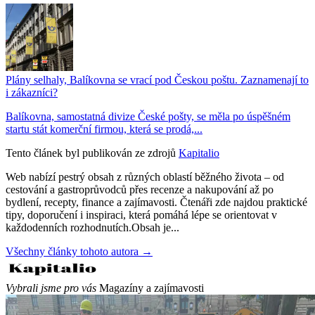
Plány selhaly, Balíkovna se vrací pod Českou poštu. Zaznamenají to
i zákazníci?
Balíkovna, samostatná divize České pošty, se měla po úspěšném
startu stát komerční firmou, která se prodá,...
Tento článek byl publikován ze zdrojů
Kapitalio
Web nabízí pestrý obsah z různých oblastí běžného života – od
cestování a gastroprůvodců přes recenze a nakupování až po
bydlení, recepty, finance a zajímavosti. Čtenáři zde najdou praktické
tipy, doporučení i inspiraci, která pomáhá lépe se orientovat v
každodenních rozhodnutích.Obsah je...
Všechny články tohoto autora →
Vybrali jsme pro vás
Magazíny a zajímavosti