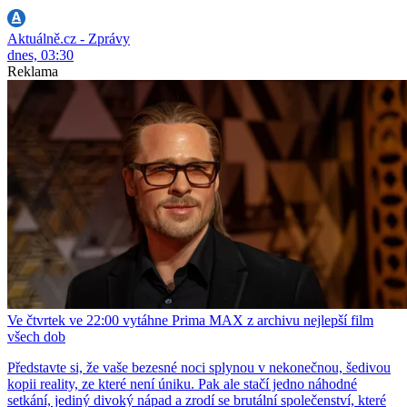
Aktuálně.cz - Zprávy
dnes, 03:30
Reklama
Ve čtvrtek ve 22:00 vytáhne Prima MAX z archivu nejlepší film
všech dob
Představte si, že vaše bezesné noci splynou v nekonečnou, šedivou
kopii reality, ze které není úniku. Pak ale stačí jedno náhodné
setkání, jediný divoký nápad a zrodí se brutální společenství, které