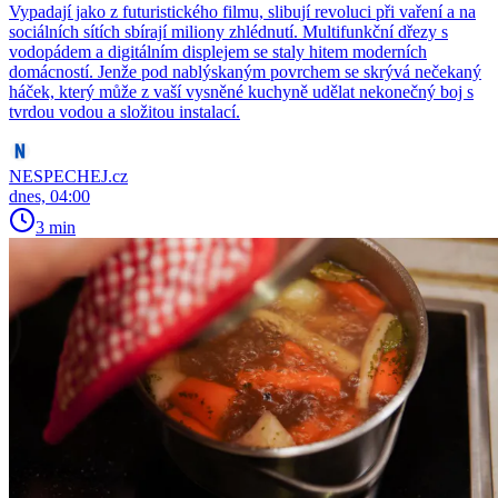
Vypadají jako z futuristického filmu, slibují revoluci při vaření a na
sociálních sítích sbírají miliony zhlédnutí. Multifunkční dřezy s
vodopádem a digitálním displejem se staly hitem moderních
domácností. Jenže pod nablýskaným povrchem se skrývá nečekaný
háček, který může z vaší vysněné kuchyně udělat nekonečný boj s
tvrdou vodou a složitou instalací.
NESPECHEJ.cz
dnes, 04:00
3 min