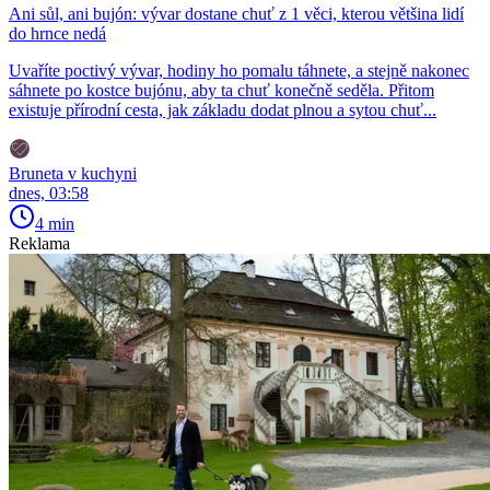
Ani sůl, ani bujón: vývar dostane chuť z 1 věci, kterou většina lidí
do hrnce nedá
Uvaříte poctivý vývar, hodiny ho pomalu táhnete, a stejně nakonec
sáhnete po kostce bujónu, aby ta chuť konečně seděla. Přitom
existuje přírodní cesta, jak základu dodat plnou a sytou chuť...
Bruneta v kuchyni
dnes, 03:58
4 min
Reklama