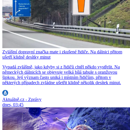
Zvláštní dopravní značka mate i zkušené řidiče. Na dálnici přitom
ušetří klidně desítky minut
Vypadá zvláštně, jako kdyby si z řidičů chtěl někdo vystřelit. Na
německých dálnicích se objevuje velká bílá tabule s oranžovou
šipkou. Její význam často uniká i místním řidičům, přitom v
některých případech zvládne ušetřit klidně několik desítek minut.
Aktuálně.cz - Zprávy
dnes, 03:45