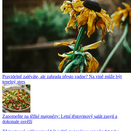
Pravidelně zaléváte, ale zahrada přesto vadne? Na vině může být
tepelný stres
Zapomeňte na těžké majonézy: Letní těstovinový salát zasytí a
dokonale osvěží