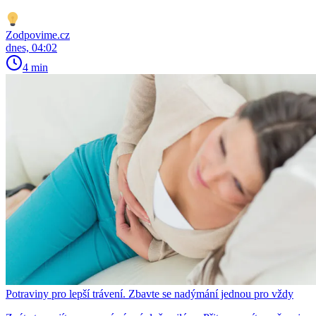
Zodpovime.cz
dnes, 04:02
4 min
Potraviny pro lepší trávení. Zbavte se nadýmání jednou pro vždy