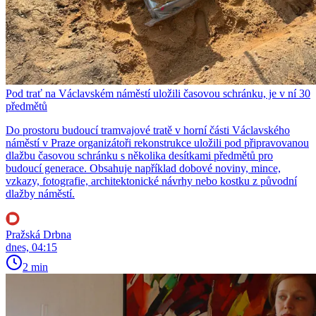
Pod trať na Václavském náměstí uložili časovou schránku, je v ní 30
předmětů
Do prostoru budoucí tramvajové tratě v horní části Václavského
náměstí v Praze organizátoři rekonstrukce uložili pod připravovanou
dlažbu časovou schránku s několika desítkami předmětů pro
budoucí generace. Obsahuje například dobové noviny, mince,
vzkazy, fotografie, architektonické návrhy nebo kostku z původní
dlažby náměstí.
Pražská Drbna
dnes, 04:15
2 min