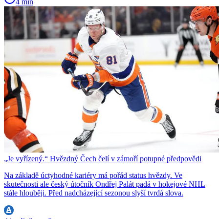
4 min
„Je vyřízený.“ Hvězdný Čech čelí v zámoří potupné předpovědi
Na základě úctyhodné kariéry má pořád status hvězdy. Ve
skutečnosti ale český útočník Ondřej Palát padá v hokejové NHL
stále hlouběji. Před nadcházející sezonou slyší tvrdá slova.