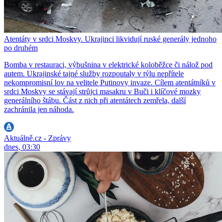
Atentáty v srdci Moskvy. Ukrajinci likvidují ruské generály jednoho
po druhém
Bomba v restauraci, výbušnina v elektrické koloběžce či nálož pod
autem. Ukrajinské tajné služby rozpoutaly v týlu nepřítele
nekompromisní lov na velitele Putinovy invaze. Cílem atentátníků v
srdci Moskvy se stávají strůjci masakru v Buči i klíčové mozky
generálního štábu. Část z nich při atentátech zemřela, další
zachránila jen náhoda.
Aktuálně.cz - Zprávy
dnes, 03:30