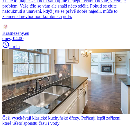
Znáte to, najíte se a není vám úplně nejlépe. Přitom nevíte, v čem je
problém. Vaše tělo se vám ale snaží něco sdělit. Pokud se cítíte
nafouknutí a unavení, když jste se právě dobře najedli, může to
znamenat nevhodnou kombinaci jídla.
Krasnezeny.eu
dnes, 04:00
2 min
Češi vysekávají klasické kuchyňské dřezy. Pořizují lepší zařízení,
které ušetří spoustu času i vody