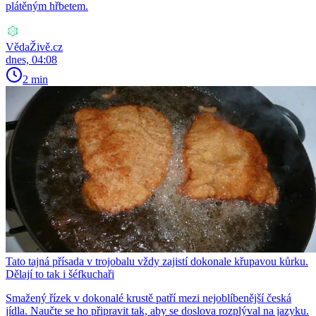
plátěným hřbetem.
VědaŽivě.cz
dnes, 04:08
2 min
Tato tajná přísada v trojobalu vždy zajistí dokonale křupavou kůrku.
Dělají to tak i šéfkuchaři
Smažený řízek v dokonalé krustě patří mezi nejoblíbenější česká
jídla. Naučte se ho připravit tak, aby se doslova rozplýval na jazyku.