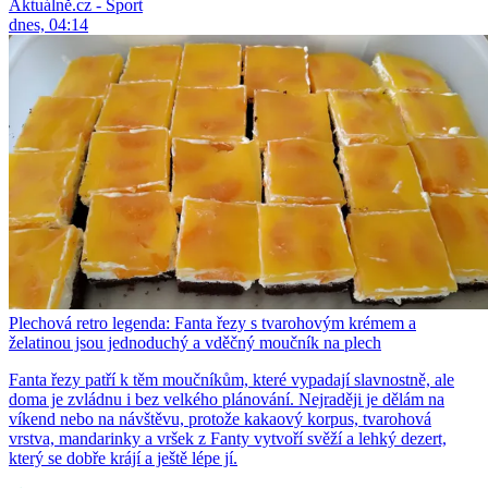
Aktuálně.cz - Sport
dnes, 04:14
Plechová retro legenda: Fanta řezy s tvarohovým krémem a
želatinou jsou jednoduchý a vděčný moučník na plech
Fanta řezy patří k těm moučníkům, které vypadají slavnostně, ale
doma je zvládnu i bez velkého plánování. Nejraději je dělám na
víkend nebo na návštěvu, protože kakaový korpus, tvarohová
vrstva, mandarinky a vršek z Fanty vytvoří svěží a lehký dezert,
který se dobře krájí a ještě lépe jí.