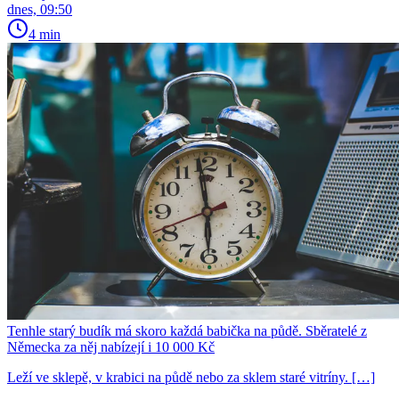
dnes, 09:50
4 min
Tenhle starý budík má skoro každá babička na půdě. Sběratelé z
Německa za něj nabízejí i 10 000 Kč
Leží ve sklepě, v krabici na půdě nebo za sklem staré vitríny. […]