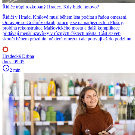
Řidiče trápí rozkopaný Hradec. Kdy bude hotovo?
Řidiči v Hradci Králové musí během léta počítat s řadou omezení.
Opravuje se Gočárův okruh, pracuje se na nadjezdech u Flošny,
probíhá rekonstrukce Malšovického mostu a další komplikace
přidávají menší uzavírky v různých částech města. Část staveb
skončí během prázdnin, některá omezení ale potrvají až do podzimu.
Hradecká Drbna
dnes, 09:05
2 min