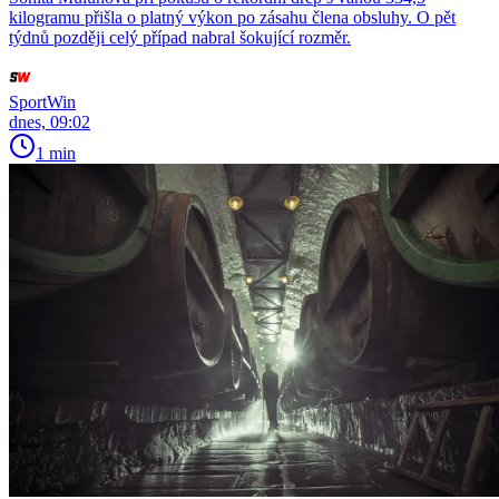
kilogramu přišla o platný výkon po zásahu člena obsluhy. O pět
týdnů později celý případ nabral šokující rozměr.
SportWin
dnes, 09:02
1 min