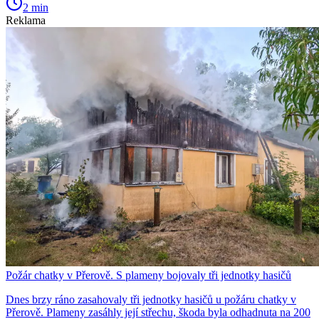
2 min
Reklama
Požár chatky v Přerově. S plameny bojovaly tři jednotky hasičů
Dnes brzy ráno zasahovaly tři jednotky hasičů u požáru chatky v
Přerově. Plameny zasáhly její střechu, škoda byla odhadnuta na 200