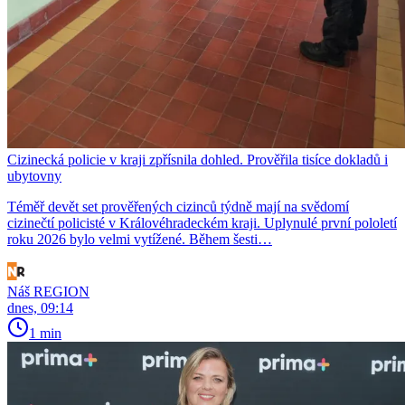
Cizinecká policie v kraji zpřísnila dohled. Prověřila tisíce dokladů i
ubytovny
Téměř devět set prověřených cizinců týdně mají na svědomí
cizinečtí policisté v Královéhradeckém kraji. Uplynulé první pololetí
roku 2026 bylo velmi vytížené. Během šesti…
Náš REGION
dnes, 09:14
1 min