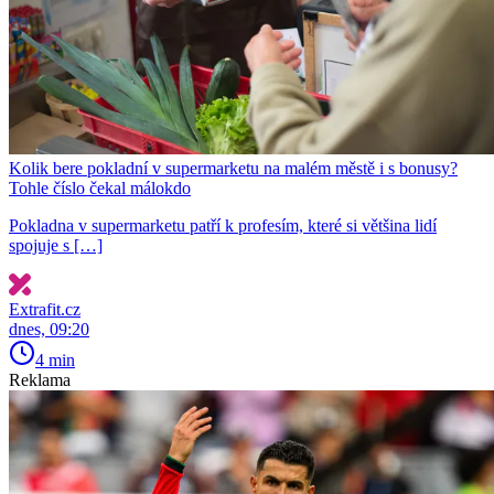
Kolik bere pokladní v supermarketu na malém městě i s bonusy?
Tohle číslo čekal málokdo
Pokladna v supermarketu patří k profesím, které si většina lidí
spojuje s […]
Extrafit.cz
dnes, 09:20
4 min
Reklama