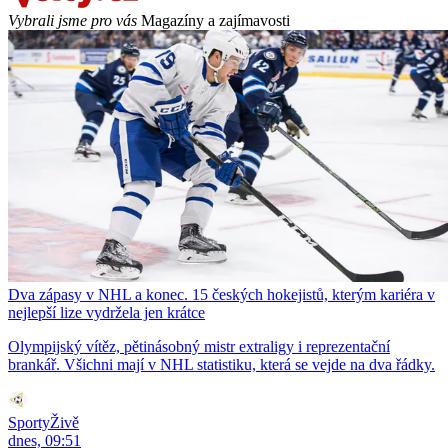
Vybrali jsme pro vás
Magazíny a zajímavosti
Dva zápasy v NHL a konec. 15 českých hokejistů, kterým kariéra v
nejlepší lize vydržela jen krátce
Olympijský vítěz, pětinásobný mistr extraligy i reprezentační
brankář. Všichni mají v NHL statistiku, která se vejde na dva řádky.
SportyŽivě
dnes, 09:51