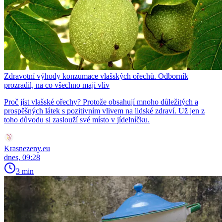
Zdravotní výhody konzumace vlašských ořechů. Odborník
prozradil, na co všechno mají vliv
Proč jíst vlašské ořechy? Protože obsahují mnoho důležitých a
prospěšných látek s pozitivním vlivem na lidské zdraví. Už jen z
toho důvodu si zaslouží své místo v jídelníčku.
Krasnezeny.eu
dnes, 09:28
3 min