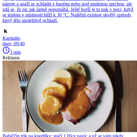
nápoje a snaží se zchladit v bazénu nebo pod studenou sprchou, ale
zdá se, že nic tak úplně nepomáhá. Ještě horší je to pak v noci, když
se teplota v místnosti blíží k 30 °C. Naštěstí existuje skvělý způsob,
který tělo spolehlivě ochladí.
Kapitalio
dnes, 09:40
3 min
Reklama
Babiččin trik na knedlíky: stačí 1 lžíce navíc a už se vám nikdy