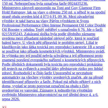
150 ml. Nebezpečnou byla označena šarže 0924435236.
Ministerstvo zároveň upozornilo na Toni and Guy Glamour Firm
Hold Hairspray, lak na vlasy o objemu 250 ml, u něhož je na spodní
straně obalu uveden kód 4 073 6 FL 09 36. Mezi závadnými
výrobky je také barva na vlasy Pátým výrobkem je Syoss
Professional Performance Oleo Intense Permanent Oil Color Double
Oil Booster v odstínu Teplý měděný s označením 6 76. Jde o šarži
0215X95243. Zakázaná složka byla podle úředního záznamu
uvedena mezi přísadami následné olejové péče, která je součástí
balení barvy. U všech pěti přípravků je problém stejný. Lilial je
klasifikován jako látka toxická pro reprodukci kategorie 1B a nesmí
se používat jako přísada kosmetických výrobků. Ministerstvo uvádí,
že výjimka pro její použití nebyla schválena a její přítomnost proto
znamená porušení evropského nařízení o kosmetických přípravcích.
Podle úředních dokumentů byla toxicita pro reprodukci prokázána
při testech na zvířatech a použití látky představuje riziko pro lidské
zdraví. Rozhodující je číslo šarže Upozornění se nevztahuje
automaticky na všechny výrobky uvedených značek, ale na přesně
identifikované přípravky a šarže. Pokud má někdo některý z nich
doma, vyplatí se proto porovnat označení na obalu s čísly
uvedenými ve varování. Záznamy k jednotlivým výrobkům
zveřejnilo Ministerstvo zdravotnictví na své úřední desce 4. a 6.
srpna 2026.