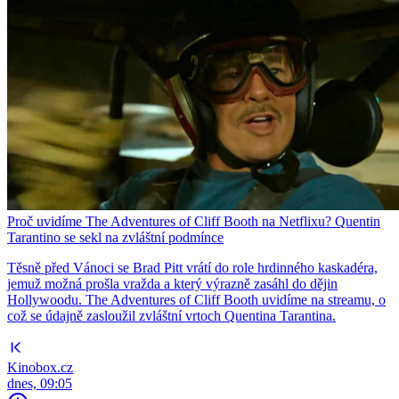
Proč uvidíme The Adventures of Cliff Booth na Netflixu? Quentin
Tarantino se sekl na zvláštní podmínce
Těsně před Vánoci se Brad Pitt vrátí do role hrdinného kaskadéra,
jemuž možná prošla vražda a který výrazně zasáhl do dějin
Hollywoodu. The Adventures of Cliff Booth uvidíme na streamu, o
což se údajně zasloužil zvláštní vrtoch Quentina Tarantina.
Kinobox.cz
dnes, 09:05