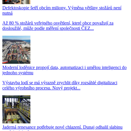
Defektoskopie šetří obcím miliony. Výměna většiny stožárů není
nutná
Až 80 % stožárů veřejného osvětlení, které obce považují za
dosloužilé, může podle měření společnosti ČEZ...
Moderní loděnice propojí data, automatizaci i umělou inteligenci do
jednoho systému
Výstavba lodí se má výrazně zrychlit díky rozsáhlé digitalizaci
celého výrobního procesu. Nový projekt...
Jaderná renesance potřebuje nové chlazení. Dunaj odhalil slabinu