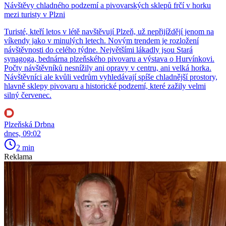
Návštěvy chladného podzemí a pivovarských sklepů frčí v horku
mezi turisty v Plzni
Turisté, kteří letos v létě navštěvují Plzeň, už nepřijíždějí jenom na
víkendy jako v minulých letech. Novým trendem je rozložení
návštěvnosti do celého týdne. Největšími lákadly jsou Stará
synagoga, bednárna plzeňského pivovaru a výstava o Hurvínkovi.
Počty návštěvníků nesnížily ani opravy v centru, ani velká horka.
Návštěvníci ale kvůli vedrům vyhledávají spíše chladnější prostory,
hlavně sklepy pivovaru a historické podzemí, které zažily velmi
silný červenec.
Plzeňská Drbna
dnes, 09:02
2 min
Reklama