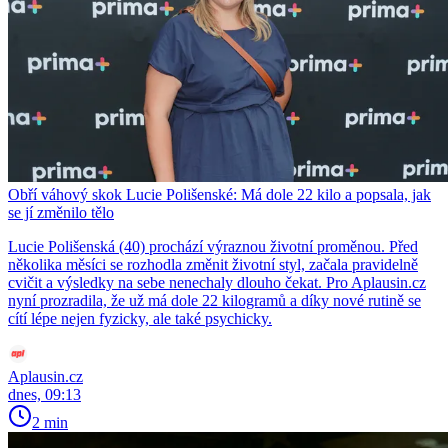
Obří váhový skok Lucie Polišenské: Má dole 22 kilo a popsala, jak
se jí změnilo tělo
Lucie Polišenská (40) prochází výraznou životní proměnou. Před
několika měsíci se rozhodla změnit životní styl, začala pravidelně
cvičit a výsledky na sebe nenechaly dlouho čekat. Pro Aplausin.cz
nyní prozradila, že už má dole 22 kilogramů a díky nové rutině se
cítí lépe nejen fyzicky, ale také psychicky.
Aplausin.cz
dnes, 09:13
2 min