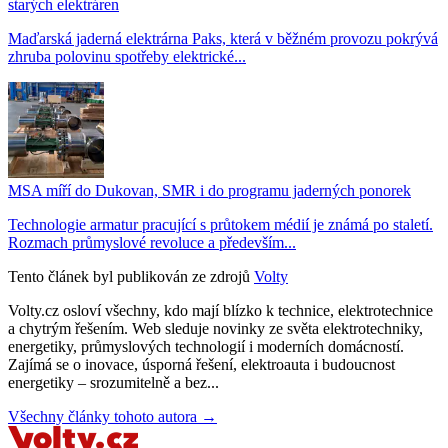
starých elektráren
Maďarská jaderná elektrárna Paks, která v běžném provozu pokrývá
zhruba polovinu spotřeby elektrické...
MSA míří do Dukovan, SMR i do programu jaderných ponorek
Technologie armatur pracující s průtokem médií je známá po staletí.
Rozmach průmyslové revoluce a především...
Tento článek byl publikován ze zdrojů
Volty
Volty.cz osloví všechny, kdo mají blízko k technice, elektrotechnice
a chytrým řešením. Web sleduje novinky ze světa elektrotechniky,
energetiky, průmyslových technologií i moderních domácností.
Zajímá se o inovace, úsporná řešení, elektroauta i budoucnost
energetiky – srozumitelně a bez...
Všechny články tohoto autora →