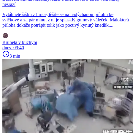
nesrazí
Vytáhnete šišku z hrnce, těšíte se na nadýchanou přílohu ke
svíčkové a za pár minut z ní je splasklý gumový váleček. Málokterá
příloha dokáže potrápit tolik jako poctivý kynutý knedlík....
Bruneta v kuchyni
dnes, 09:40
3 min