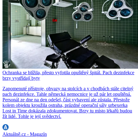
Ochranka se blížila, přesto vyfotila opuštěný špitál. Pach dezinfekce
brzy vystřídají byty
Zapomenuté přístroje, obvazy na stolcích a v chodbách stále citelný
pach dezinfekce. Tahle německá nemocnice je už pár let opuštěná.
Personál ze dne na den odešel, část vybavení ale zůstala. Přestože
kolem objektu kroužila ostraha, prázdné operační sály urbexerka
Lost in Time dokázala zdokumentovat. Brzy tu místo lékařů budou
žít lidé. Tohle je její svědectví.
Aktuálně.cz - Magazín