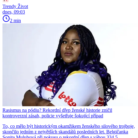
Trendy Život
dnes, 09:03
2 min
Rasismus na pódiu? Rekordní dřep ženské historie zničil
kontroverzní zásah, policie vyšetřuje šokující případ
To, co mělo být historickým okamžikem ženského silového trojboje,
skončilo jedním z největších skandálů posledních let. Belgičanka
Sonita Muluhová při pokusu o rekordní dřep s váhou 334,5