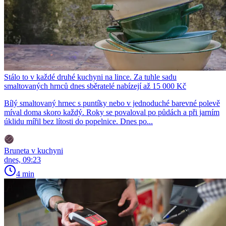
Stálo to v každé druhé kuchyni na lince. Za tuhle sadu
smaltovaných hrnců dnes sběratelé nabízejí až 15 000 Kč
Bílý smaltovaný hrnec s puntíky nebo v jednoduché barevné polevě
míval doma skoro každý. Roky se povaloval po půdách a při jarním
úklidu mířil bez lítosti do popelnice. Dnes po...
Bruneta v kuchyni
dnes, 09:23
4 min