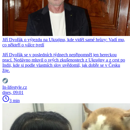
Jiří Dvořák o výjezdu na Ukrajinu, kde viděl samé hrůzy: Vadí mu,
co někteří o válce tvrdí
Jiří Dvořák se v posledních týdnech nepřipomněl jen hereckou
prací. Nedávno mluvil o svých zkušenostech z Ukrajiny a z cest po
Indii, kde si podle vlastních slov uvědomil, jak dobře se v Česku
žije.
In-lifestyle.cz
dnes, 09:01
3 min