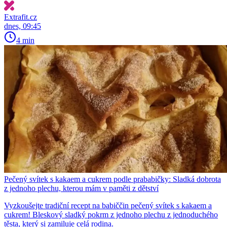
Extrafit.cz
dnes, 09:45
4 min
Pečený svítek s kakaem a cukrem podle prababičky: Sladká dobrota
z jednoho plechu, kterou mám v paměti z dětství
Vyzkoušejte tradiční recept na babiččin pečený svítek s kakaem a
cukrem! Bleskový sladký pokrm z jednoho plechu z jednoduchého
těsta, který si zamiluje celá rodina.