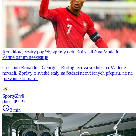
Ronaldovy sestry popřely zprávy o dnešní svatbě na Madeiře:
Žádné datum neexistuje
Cristiano Ronaldo a Georgina Rodríguezová se dnes na Madeiře
nevzali. Zprávy o svatbě stály na řetězci neověřených přepisů, ne na
pozvánce od páru.
SportyŽivě
dnes, 09:19
3 min