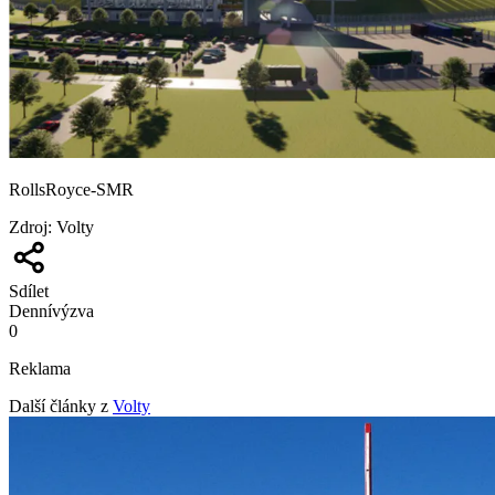
RollsRoyce-SMR
Zdroj
:
Volty
Sdílet
Denní
výzva
0
Reklama
Další články z
Volty