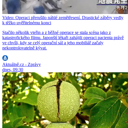
Video: Operaci přerušilo náhlé zemětřesení. Drastické záběry vedly
k těžko uvěřitelnému konci
Stačilo několik vteřin a z běžné operace se stala scéna jako z
katastrofického filmu. Japonští lékaři zahájili operaci pacienta právě
ve chvíli, kdy se celý operační sál a jeho mobiliář začaly
nekontrolovatelně kývat.
Aktuálně.cz - Zprávy
dnes, 09:30