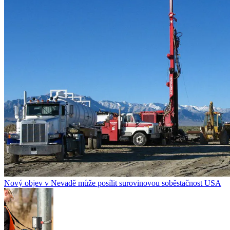
Nový objev v Nevadě může posílit surovinovou soběstačnost USA