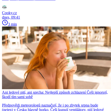
Cooky.cz
dnes, 09:41
3 min
Ani ledové pití, ani sprcha: Nejlepší způsob zchlazení Češi ignorují,
škodí tím sami sobě
Předpovědi meteorologů naznačují, že i po zbytek srpna bude
(nejen) v Česku hlavně horko. Češi kupují ventilátory, pijí ledové