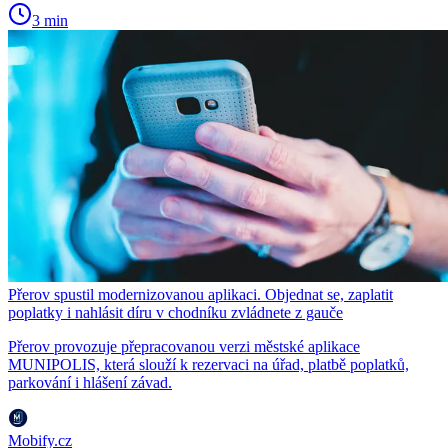
3 min
Přerov spustil modernizovanou aplikaci. Objednat se, zaplatit
poplatky i nahlásit díru v chodníku zvládnete z gauče
Přerov provozuje přepracovanou verzi městské aplikace
MUNIPOLIS, která slouží k rezervaci na úřad, platbě poplatků,
parkování i hlášení závad.
Mobify.cz