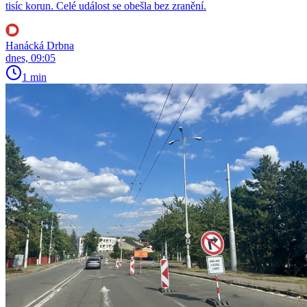
tisíc korun. Celé událost se obešla bez zranění.
Hanácká Drbna
dnes, 09:05
1 min