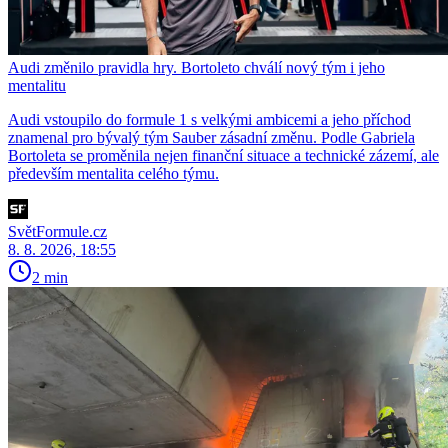
Audi změnilo pravidla hry. Bortoleto chválí nový tým i jeho
mentalitu
Audi vstoupilo do formule 1 s velkými ambicemi a jeho příchod
znamenal pro bývalý tým Sauber zásadní změnu. Podle Gabriela
Bortoleta se proměnila nejen finanční situace a technické zázemí, ale
především mentalita celého týmu.
SvětFormule.cz
8. 8. 2026, 18:55
2 min