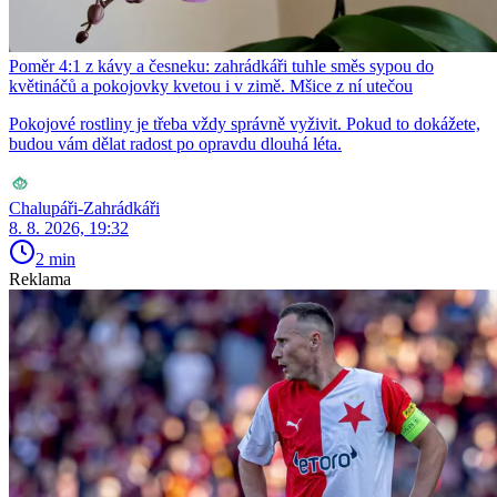
Poměr 4:1 z kávy a česneku: zahrádkáři tuhle směs sypou do
květináčů a pokojovky kvetou i v zimě. Mšice z ní utečou
Pokojové rostliny je třeba vždy správně vyživit. Pokud to dokážete,
budou vám dělat radost po opravdu dlouhá léta.
Chalupáři-Zahrádkáři
8. 8. 2026, 19:32
2 min
Reklama