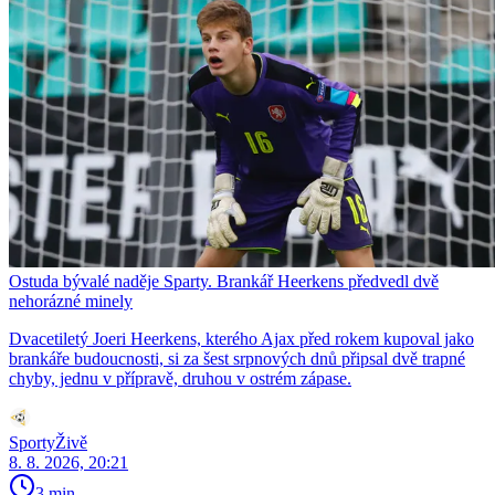
Ostuda bývalé naděje Sparty. Brankář Heerkens předvedl dvě
nehorázné minely
Dvacetiletý Joeri Heerkens, kterého Ajax před rokem kupoval jako
brankáře budoucnosti, si za šest srpnových dnů připsal dvě trapné
chyby, jednu v přípravě, druhou v ostrém zápase.
SportyŽivě
8. 8. 2026, 20:21
3 min