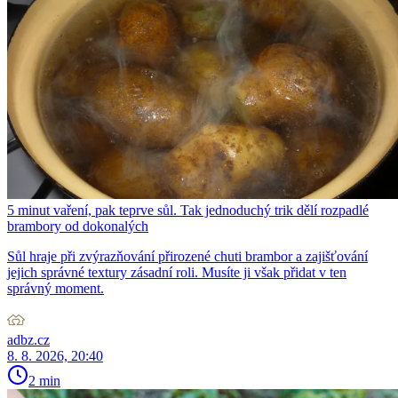
5 minut vaření, pak teprve sůl. Tak jednoduchý trik dělí rozpadlé
brambory od dokonalých
Sůl hraje při zvýrazňování přirozené chuti brambor a zajišťování
jejich správné textury zásadní roli. Musíte ji však přidat v ten
správný moment.
adbz.cz
8. 8. 2026, 20:40
2 min