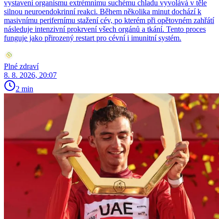
vystavení organismu extrémnímu suchému chladu vyvolává v těle
silnou neuroendokrinní reakci. Během několika minut dochází k
masivnímu perifernímu stažení cév, po kterém při opětovném zahřátí
následuje intenzivní prokrvení všech orgánů a tkání. Tento proces
funguje jako přirozený restart pro cévní i imunitní systém.
Plné zdraví
8. 8. 2026, 20:07
2 min