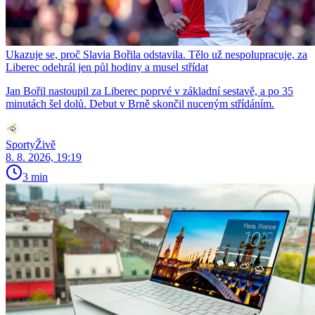
Ukazuje se, proč Slavia Bořila odstavila. Tělo už nespolupracuje, za
Liberec odehrál jen půl hodiny a musel střídat
Jan Bořil nastoupil za Liberec poprvé v základní sestavě, a po 35
minutách šel dolů. Debut v Brně skončil nuceným střídáním.
SportyŽivě
8. 8. 2026, 19:19
3 min