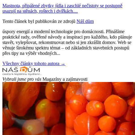
Mastnota, připálené zbytky jídla i zaschlé nečistoty se postupně
usazují na stěnách, roštech i dvířkách....
Tento článek byl publikován ze zdrojů
Náš dům
úspory energií a moderní technologie pro domácnosti. Přinášíme
praktické rady, ověřené návody a inspiraci pro každého, kdo plánuje
stavět, vylepšovat, rekonstruovat nebo si jen zkrášlit domov. Web se
věnuje širokému spektru témat – od základních stavebních postupů
přes tipy na výběr vhodných...
Všechny články tohoto autora →
Vybrali jsme pro vás
Magazíny a zajímavosti