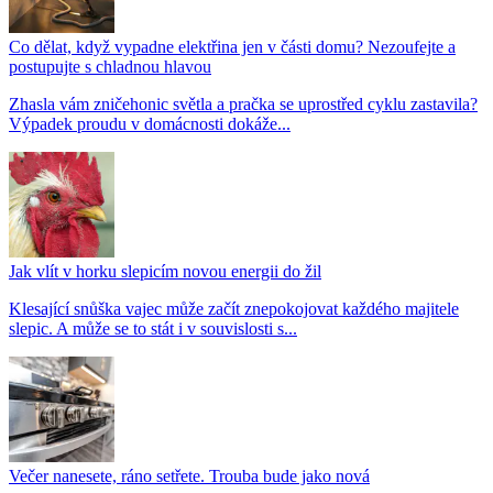
Co dělat, když vypadne elektřina jen v části domu? Nezoufejte a
postupujte s chladnou hlavou
Zhasla vám zničehonic světla a pračka se uprostřed cyklu zastavila?
Výpadek proudu v domácnosti dokáže...
Jak vlít v horku slepicím novou energii do žil
Klesající snůška vajec může začít znepokojovat každého majitele
slepic. A může se to stát i v souvislosti s...
Večer nanesete, ráno setřete. Trouba bude jako nová