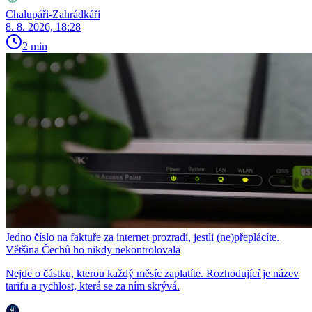
Chalupáři-Zahrádkáři
8. 8. 2026, 18:28
2 min
Jedno číslo na faktuře za internet prozradí, jestli (ne)přeplácíte.
Většina Čechů ho nikdy nekontrolovala
Nejde o částku, kterou každý měsíc zaplatíte. Rozhodující je název
tarifu a rychlost, která se za ním skrývá.