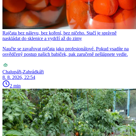
Rajčata bez nálevu, bez koření, bez ničeho. Stačí je správně
naskládat do sklenice a vydrží až do zimy
Naučte se zavařovat rajčata jako profesionálové. Pokud vsadíte na
osvědčený postup našich babiček, pak zaručeně nešlápnete vedle.
Chalupáři-Zahrádkáři
8. 8. 2026, 22:54
2 min