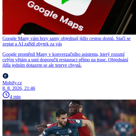
Google Mapy vám brzy samy objednají jídlo cestou domů. Stačí se
zeptat a AI zařídí zbytek za vás
Google proměnil Mapy v konverzačního asistenta, který rozumí
celým větám a umí doporučit restauraci přímo na trase. Objednání
jídla jedním dotazem se ale teprve chystá.
Mobify.cz
8. 8. 2026, 21:46
4 min