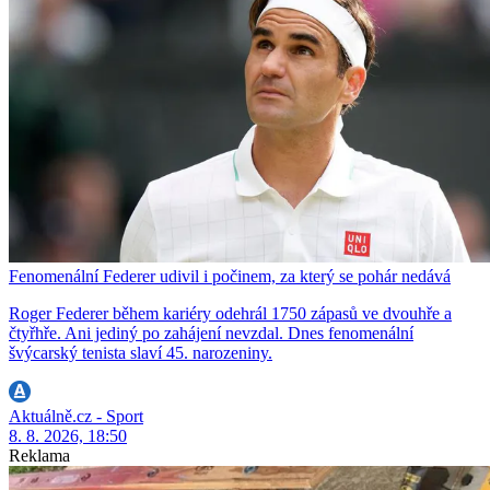
Fenomenální Federer udivil i počinem, za který se pohár nedává
Roger Federer během kariéry odehrál 1750 zápasů ve dvouhře a
čtyřhře. Ani jediný po zahájení nevzdal. Dnes fenomenální
švýcarský tenista slaví 45. narozeniny.
Aktuálně.cz - Sport
8. 8. 2026, 18:50
Reklama