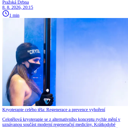
Pražská Drbna
8. 8. 2026, 20:15
1 min
Kryoterapie celého těla: Regenerace a prevence vyhoření
Celotělová kryoterapie se z alternativního konceptu rychle mění v
uznávanou součást moderní regenerační medicíny. Krátkodobé