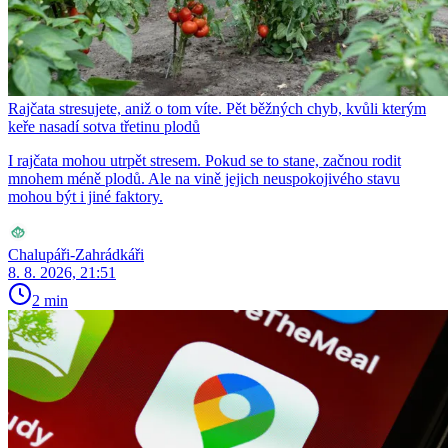
Rajčata stresujete, aniž o tom víte. Pět běžných chyb, kvůli kterým
keře nasadí sotva třetinu plodů
I rajčata mohou utrpět stresem. Pokud se to stane, začnou rodit
mnohem méně plodů. Ale na vině jejich neuspokojivého stavu
mohou být i jiné faktory.
Chalupáři-Zahrádkáři
8. 8. 2026, 21:51
2 min