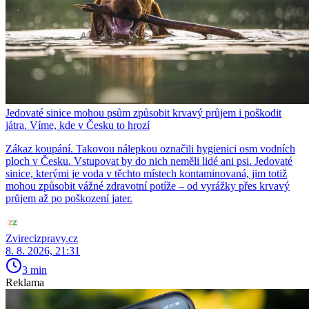
Jedovaté sinice mohou psům způsobit krvavý průjem i poškodit
játra. Víme, kde v Česku to hrozí
Zákaz koupání. Takovou nálepkou označili hygienici osm vodních
ploch v Česku. Vstupovat by do nich neměli lidé ani psi. Jedovaté
sinice, kterými je voda v těchto místech kontaminovaná, jim totiž
mohou způsobit vážné zdravotní potíže – od vyrážky přes krvavý
průjem až po poškození jater.
Zvirecizpravy.cz
8. 8. 2026, 21:31
3 min
Reklama