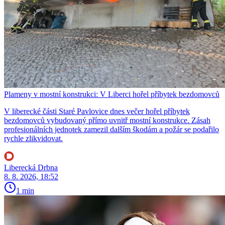
Plameny v mostní konstrukci: V Liberci hořel příbytek bezdomovců
V liberecké části Staré Pavlovice dnes večer hořel příbytek
bezdomovců vybudovaný přímo uvnitř mostní konstrukce. Zásah
profesionálních jednotek zamezil dalším škodám a požár se podařilo
rychle zlikvidovat.
Liberecká Drbna
8. 8. 2026, 18:52
1 min