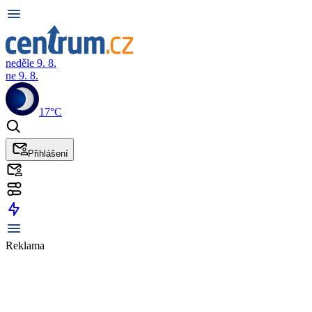
neděle 9. 8.
ne 9. 8.
17°C
Přihlášení
Reklama