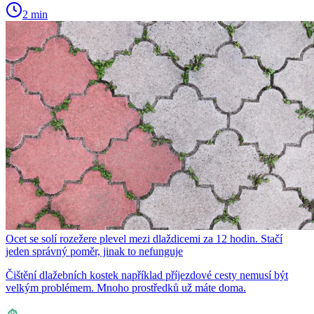
2 min
Ocet se solí rozežere plevel mezi dlaždicemi za 12 hodin. Stačí
jeden správný poměr, jinak to nefunguje
Čištění dlažebních kostek například příjezdové cesty nemusí být
velkým problémem. Mnoho prostředků už máte doma.