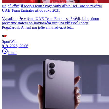
Nejdůležitější podpis roku? Pogačarův dědic Del Toro se zavázal
UAE Team Emirates až do roku 2031
Vypadá to, že v týmu UAE Team Emirates už vědí, kdo jednou
převezme štafetu po slovinském stroji na vítězství Tadeji
Pogačarovi. A není mu ještě ani třiadvacet let...
SportWin
8. 8. 2026, 20:06
1 min