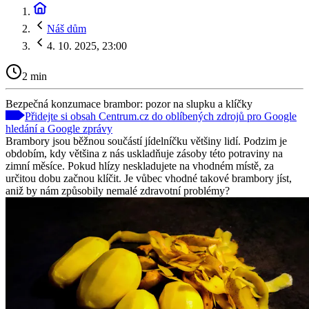
Náš dům
4. 10. 2025, 23:00
2 min
Bezpečná konzumace brambor: pozor na slupku a klíčky
Přidejte si obsah Centrum.cz do oblíbených zdrojů pro Google
hledání a Google zprávy
Brambory jsou běžnou součástí jídelníčku většiny lidí. Podzim je
obdobím, kdy většina z nás uskladňuje zásoby této potraviny na
zimní měsíce. Pokud hlízy neskladujete na vhodném místě, za
určitou dobu začnou klíčit. Je vůbec vhodné takové brambory jíst,
aniž by nám způsobily nemalé zdravotní problémy?