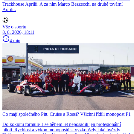
Trackhouse Aprilii. A za ním Marco Bezzecchi na druhé tovární
Aprilii.
Vše o sportu
8. 8. 2026, 18:11
4 min
Co mají společného Pitt, Cruise a Rossi? Všichni řídili monopost F1
Do kokpitu formule 1 se během let neposadili jen profesionální
piloti. Rychlost a výkon monopostů si vyzkoušely také hvězdy