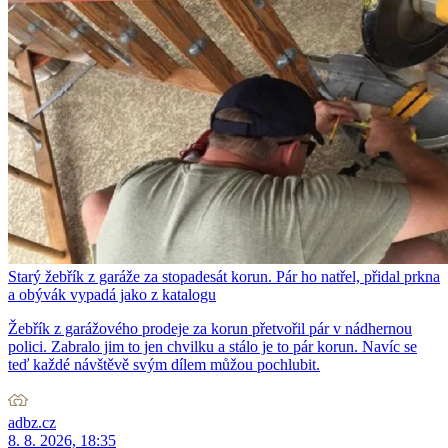
Starý žebřík z garáže za stopadesát korun. Pár ho natřel, přidal prkna
a obývák vypadá jako z katalogu
Žebřík z garážového prodeje za korun přetvořil pár v nádhernou
polici. Zabralo jim to jen chvilku a stálo je to pár korun. Navíc se
teď každé návštěvě svým dílem můžou pochlubit.
adbz.cz
8. 8. 2026, 18:35