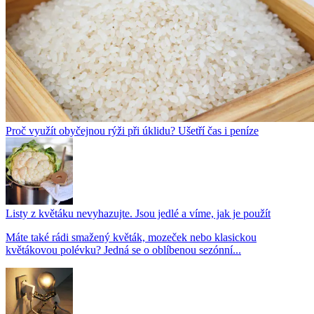
Proč využít obyčejnou rýži při úklidu? Ušetří čas i peníze
Listy z květáku nevyhazujte. Jsou jedlé a víme, jak je použít
Máte také rádi smažený květák, mozeček nebo klasickou
květákovou polévku? Jedná se o oblíbenou sezónní...