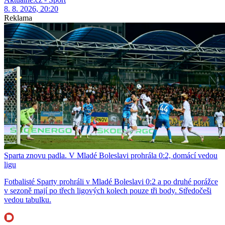
8. 8. 2026, 20:20
Reklama
Sparta znovu padla. V Mladé Boleslavi prohrála 0:2, domácí vedou
ligu
Fotbalisté Sparty prohráli v Mladé Boleslavi 0:2 a po druhé porážce
v sezoně mají po třech ligových kolech pouze tři body. Středočeši
vedou tabulku.