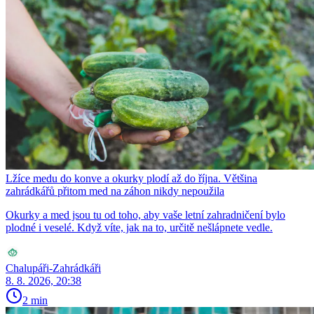
Lžíce medu do konve a okurky plodí až do října. Většina
zahrádkářů přitom med na záhon nikdy nepoužila
Okurky a med jsou tu od toho, aby vaše letní zahradničení bylo
plodné i veselé. Když víte, jak na to, určitě nešlápnete vedle.
Chalupáři-Zahrádkáři
8. 8. 2026, 20:38
2 min