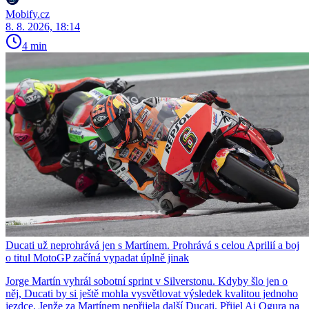
Mobify.cz
8. 8. 2026, 18:14
4 min
Ducati už neprohrává jen s Martínem. Prohrává s celou Aprilií a boj
o titul MotoGP začíná vypadat úplně jinak
Jorge Martín vyhrál sobotní sprint v Silverstonu. Kdyby šlo jen o
něj, Ducati by si ještě mohla vysvětlovat výsledek kvalitou jednoho
jezdce. Jenže za Martínem nepřijela další Ducati. Přijel Ai Ogura na