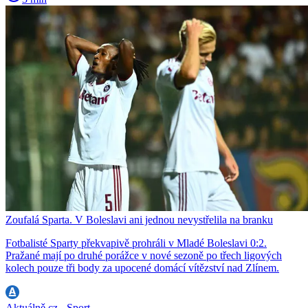
Zoufalá Sparta. V Boleslavi ani jednou nevystřelila na branku
Fotbalisté Sparty překvapivě prohráli v Mladé Boleslavi 0:2.
Pražané mají po druhé porážce v nové sezoně po třech ligových
kolech pouze tři body za upocené domácí vítězství nad Zlínem.
Aktuálně.cz - Sport