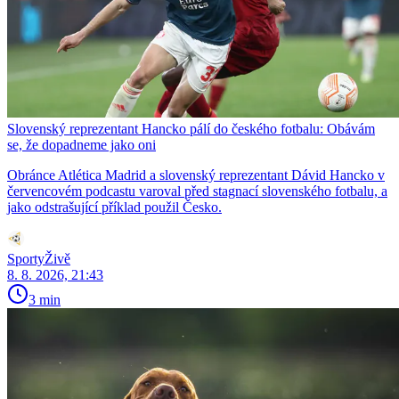
Slovenský reprezentant Hancko pálí do českého fotbalu: Obávám
se, že dopadneme jako oni
Obránce Atlética Madrid a slovenský reprezentant Dávid Hancko v
červencovém podcastu varoval před stagnací slovenského fotbalu, a
jako odstrašující příklad použil Česko.
SportyŽivě
8. 8. 2026, 21:43
3 min