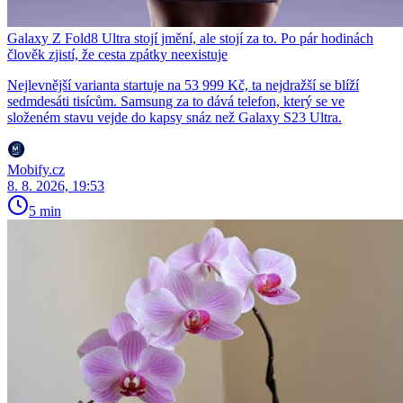
Galaxy Z Fold8 Ultra stojí jmění, ale stojí za to. Po pár hodinách
člověk zjistí, že cesta zpátky neexistuje
Nejlevnější varianta startuje na 53 999 Kč, ta nejdražší se blíží
sedmdesáti tisícům. Samsung za to dává telefon, který se ve
složeném stavu vejde do kapsy snáz než Galaxy S23 Ultra.
Mobify.cz
8. 8. 2026, 19:53
5 min