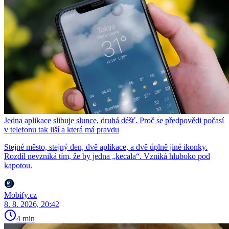
Jedna aplikace slibuje slunce, druhá déšť. Proč se předpovědi počasí
v telefonu tak liší a která má pravdu
Stejné město, stejný den, dvě aplikace, a dvě úplně jiné ikonky.
Rozdíl nevzniká tím, že by jedna „kecala“. Vzniká hluboko pod
kapotou.
Mobify.cz
8. 8. 2026, 20:42
4 min