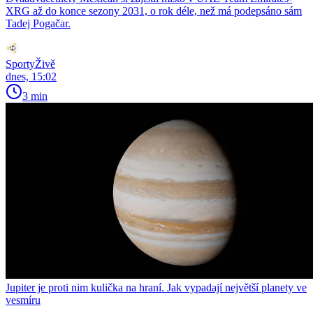
XRG až do konce sezony 2031, o rok déle, než má podepsáno sám
Tadej Pogačar.
SportyŽivě
dnes, 15:02
3 min
Jupiter je proti nim kulička na hraní. Jak vypadají největší planety ve
vesmíru