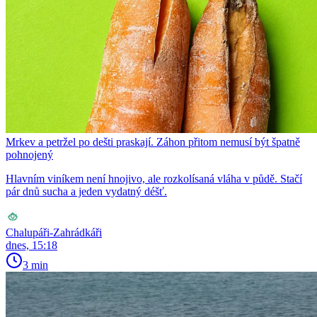
Mrkev a petržel po dešti praskají. Záhon přitom nemusí být špatně
pohnojený
Hlavním viníkem není hnojivo, ale rozkolísaná vláha v půdě. Stačí
pár dnů sucha a jeden vydatný déšť.
Chalupáři-Zahrádkáři
dnes, 15:18
3 min