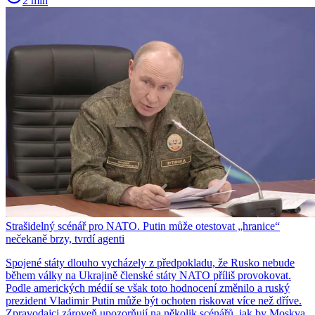
2 min
Strašidelný scénář pro NATO. Putin může otestovat „hranice“
nečekaně brzy, tvrdí agenti
Spojené státy dlouho vycházely z předpokladu, že Rusko nebude
během války na Ukrajině členské státy NATO příliš provokovat.
Podle amerických médií se však toto hodnocení změnilo a ruský
prezident Vladimir Putin může být ochoten riskovat více než dříve.
Zpravodajci zároveň upozorňují na několik scénářů, jak by Moskva