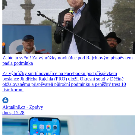
Zabte tu sv*ni! Za výhrůžky novinářce pod Rajchlovým příspěvkem
padla podmínka
Za výhrůžky smrtí novinářce na Facebooku pod příspěvkem
poslance Jindřicha Rajchla (PRO) uložil Okresní soud v Děčíně
obžalovanému přispěvateli půlroční podmínku a peněžitý trest 10
tisíc korun.
Aktuálně.cz - Zprávy
dnes, 15:28