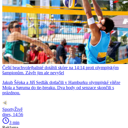
Čeští beachvolejbalisté dotáhli skóre na 14:14 proti olympijským
šampionům. Závěr jim ale nevyšel
Jakub Šépka a Jiří Sedlák dotlačili v Hamburku olympijské vítěze
Mola a Søruma do tie-breaku. Dva body od senzace skončili s
prázdnou.
SportyŽivě
dnes, 14:56
3 min
Reklama