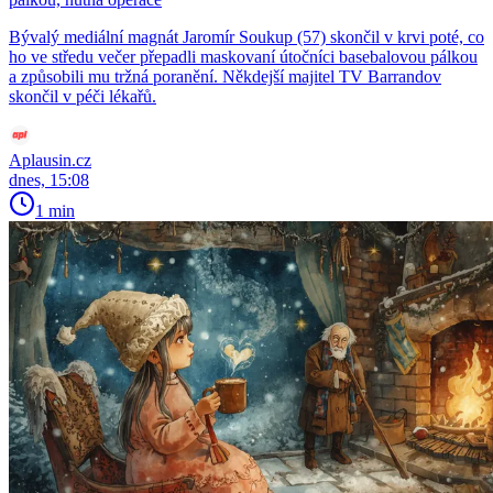
Bývalý mediální magnát Jaromír Soukup (57) skončil v krvi poté, co
ho ve středu večer přepadli maskovaní útočníci basebalovou pálkou
a způsobili mu tržná poranění. Někdejší majitel TV Barrandov
skončil v péči lékařů.
Aplausin.cz
dnes, 15:08
1 min