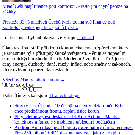
Mladí Češi mají finance pod kontrolou. Přesto jim chybí peníze na
zážitky
Přestože 83 % mladých Čechů tvrdí, že má své finance pod
kontrolou, realita jejich rozpočtů bývá...
Tento článek byl publikován ze zdrojů
Trade-off
Články z Trade-Off přibližují ekonomická témata způsobem, který
je srozumitelný a přístupný široké veřejnosti. Věnují se dopadům
ekonomických rozhodnutí na každodenní život lidí – ať už jde o
ceny energií, důchody, daně, mzdy, inflaci nebo změny v zákonech,
které ovlivňují peněženky českých...
Všechny články tohoto autora →
Další články z kategorie
IT a technologie
Stovky tisíc Čechů stále čekají na chytrý elektroměr. Kdo
chce předběhnout frontu, zaplatí tisíce korun
Plný telefon vyřeší fleška za 219 Kč z Actionu. Má dva
konektory a funguje s mobilem, tabletem i počítačem
Android Auto ukazuje 3D budovy a semafory přímo na mapě.
Přes 250 milionů řidičů dostane navigaci jako z kokpitu