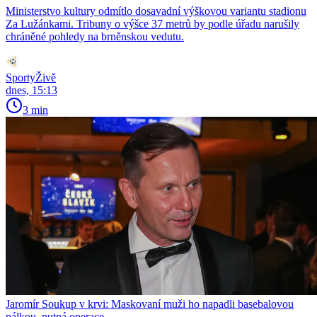
Ministerstvo kultury odmítlo dosavadní výškovou variantu stadionu
Za Lužánkami. Tribuny o výšce 37 metrů by podle úřadu narušily
chráněné pohledy na brněnskou vedutu.
SportyŽivě
dnes, 15:13
3 min
Jaromír Soukup v krvi: Maskovaní muži ho napadli basebalovou
pálkou, nutná operace