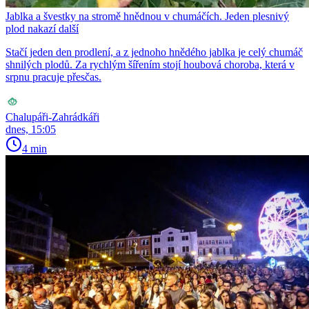
Jablka a švestky na stromě hnědnou v chumáčích. Jeden plesnivý
plod nakazí další
Stačí jeden den prodlení, a z jednoho hnědého jablka je celý chumáč
shnilých plodů. Za rychlým šířením stojí houbová choroba, která v
srpnu pracuje přesčas.
Chalupáři-Zahrádkáři
dnes, 15:05
4 min