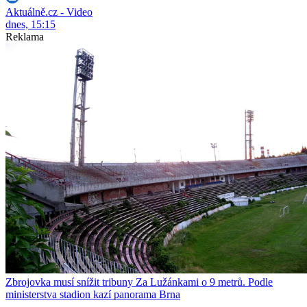
Aktuálně.cz - Video
dnes, 15:15
Reklama
Zbrojovka musí snížit tribuny Za Lužánkami o 9 metrů. Podle
ministerstva stadion kazí panorama Brna