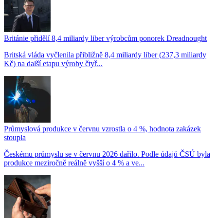
Británie přidělí 8,4 miliardy liber výrobcům ponorek Dreadnought
Britská vláda vyčlenila přibližně 8,4 miliardy liber (237,3 miliardy
Kč) na další etapu výroby čtyř...
Průmyslová produkce v červnu vzrostla o 4 %, hodnota zakázek
stoupla
Českému průmyslu se v červnu 2026 dařilo. Podle údajů ČSÚ byla
produkce meziročně reálně vyšší o 4 % a ve...