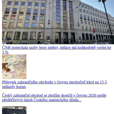
ČNB ponechala sazby beze změny, inflace má krátkodobě vzrůst ke
3 %
Přebytek zahraničního obchodu v červnu meziročně klesl na 15,5
miliardy korun
Český zahraniční obchod se zbožím skončil v červnu 2026 podle
předběžných údajů Českého statistického úřadu...