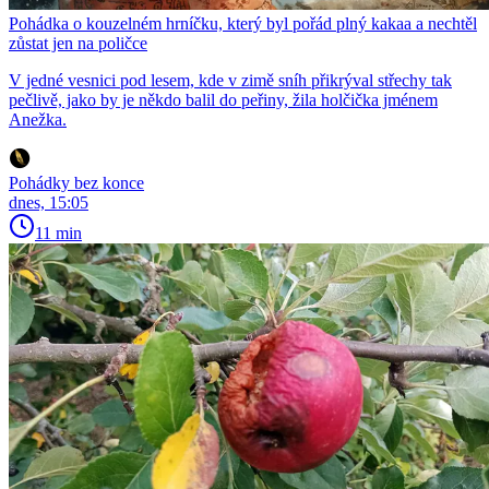
Pohádka o kouzelném hrníčku, který byl pořád plný kakaa a nechtěl
zůstat jen na poličce
V jedné vesnici pod lesem, kde v zimě sníh přikrýval střechy tak
pečlivě, jako by je někdo balil do peřiny, žila holčička jménem
Anežka.
Pohádky bez konce
dnes, 15:05
11 min