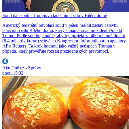
Soud dal stopku Trumpovu tanečnímu sálu v Bílém domě
Americký federální odvolací soud v pátek nařídil zastavit stavbu
tanečního sálu Bílého domu, který si naplánoval prezident Donald
Trump. Podle soudu je nutné, aby byl projekt za 400 milionů dolarů
(8,4 miliardy korun) schválen Kongresem. Informují o tom agentury
AP a Reuters. Ta krok hodnotí jako vážný neúspěch Trumpa v
případu, který prověřuje rozsah prezidentských pravomocí.
Aktuálně.cz - Zprávy
dnes, 15:32