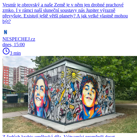
Vesmír je obrovský a naše Země je v něm jen drobné prachové
zrnko. I v rámci naší sluneční soustavy nás Jupiter výrazně
převyšuje. Existují ještě větší planety? A jak velké vlastně mohou
být?
NESPECHEJ.cz
dnes, 15:00
3 min
Z šedých krabic umělecká díla. Výtvarníci proměnili deset