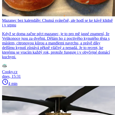
Mazanec bez kalendáře: Chutná svátečně, ale hodí se ke kávě klidně
i v srpnu
Když se doma začne péct mazanec, je to pro mě jasné znamení, že
Velikonoce jsou za dveřmi. Dělám ho z poctivého kynutého těsta s
máslem, citronovou kůrou a mandlemi navrchu, a právě díky
delšímu kynutí zůstává pěkně vláčný a nepadá. Je to recept, ke
kterému se vracím každý rok, protože funguje i v obyčejné domácí
kuchyni.
Cooky.cz
dnes, 15:31
4 min