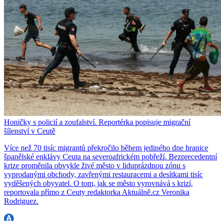
Honičky s policií a zoufalství. Reportérka popisuje migrační
šílenství v Ceutě
Více než 70 tisíc migrantů překročilo během jediného dne hranice
španělské enklávy Ceuta na severoafrickém pobřeží. Bezprecedentní
krize proměnila obvykle živé město v liduprázdnou zónu s
vyprodanými obchody, zavřenými restauracemi a desítkami tisíc
vyděšených obyvatel. O tom, jak se město vyrovnává s krizí,
reportovala přímo z Ceuty redaktorka Aktuálně.cz Veronika
Rodriguez.