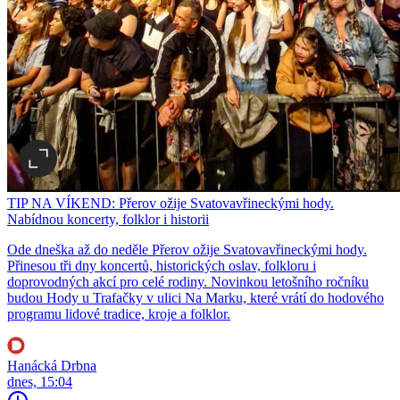
TIP NA VÍKEND: Přerov ožije Svatovavřineckými hody.
Nabídnou koncerty, folklor i historii
Ode dneška až do neděle Přerov ožije Svatovavřineckými hody.
Přinesou tři dny koncertů, historických oslav, folkloru i
doprovodných akcí pro celé rodiny. Novinkou letošního ročníku
budou Hody u Trafačky v ulici Na Marku, které vrátí do hodového
programu lidové tradice, kroje a folklor.
Hanácká Drbna
dnes, 15:04