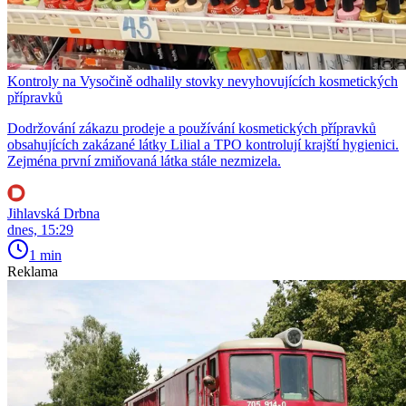
Kontroly na Vysočině odhalily stovky nevyhovujících kosmetických
přípravků
Dodržování zákazu prodeje a používání kosmetických přípravků
obsahujících zakázané látky Lilial a TPO kontrolují krajští hygienici.
Zejména první zmiňovaná látka stále nezmizela.
Jihlavská Drbna
dnes, 15:29
1 min
Reklama