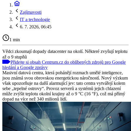
Zajímavosti
IT a technologie
6. 7. 2026, 06:45
1 min
Vědci zkoumají dopady datacenter na okolí. Některé zvyšují teplotu
až o 9 stupňů
Přidejte si obsah Centrum.cz do oblíbených zdrojů pro Google
hledání a Google zprávy
Masivní datová centra, která pohánějí rozmach umělé inteligence,
jsou známá svou obrovskou energetickou náročností. Nový výzkum
však upozorňuje na další alarmující jev: tato centra vytvářejí kolem
sebe „tepelné ostrovy“. Provoz serverů a systémů jejich chlazení
může zvýšit teplotu okolní krajiny až o 9 °C (16 °F), což má přímý
dopad na více než 340 milionů lidí.