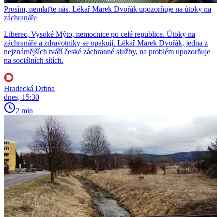
Prosím, nemlaťte nás. Lékař Marek Dvořák upozorňuje na útoky na
záchranáře
Liberec, Vysoké Mýto, nemocnice po celé republice. Útoky na
záchranáře a zdravotníky se opakují. Lékař Marek Dvořák, jedna z
nejznámějších tváří české záchranné služby, na problém upozorňuje
na sociálních sítích.
Hradecká Drbna
dnes, 15:30
2 min