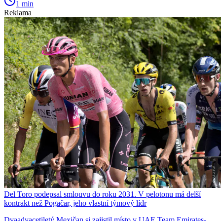
1 min
Reklama
Del Toro podepsal smlouvu do roku 2031. V pelotonu má delší
kontrakt než Pogačar, jeho vlastní týmový lídr
Dvaadvacetiletý Mexičan si zajistil místo v UAE Team Emirates-