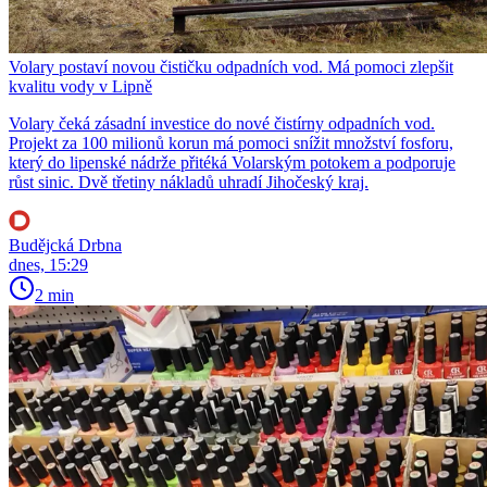
Volary postaví novou čističku odpadních vod. Má pomoci zlepšit
kvalitu vody v Lipně
Volary čeká zásadní investice do nové čistírny odpadních vod.
Projekt za 100 milionů korun má pomoci snížit množství fosforu,
který do lipenské nádrže přitéká Volarským potokem a podporuje
růst sinic. Dvě třetiny nákladů uhradí Jihočeský kraj.
Budějcká Drbna
dnes, 15:29
2 min