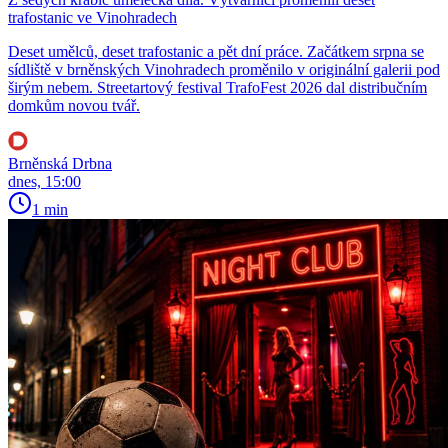
trafostanic ve Vinohradech
Deset umělců, deset trafostanic a pět dní práce. Začátkem srpna se
sídliště v brněnských Vinohradech proměnilo v originální galerii pod
širým nebem. Streetartový festival TrafoFest 2026 dal distribučním
domkům novou tvář.
Brněnská Drbna
dnes, 15:00
1 min