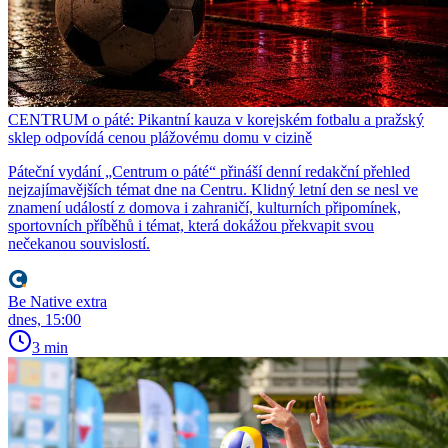
CENTRUM o páté: Pikantní kauza v korejském fotbalu a pražský
sklep odpovídá cenou plážovému domu v cizině
Páteční vydání „Centrum o páté“ přináší denní redakční přehled
nejzajímavějších témat dne na Centru. Klidný letní den se nesl ve
znamení událostí z domova i zahraničí, kulturních připomínek,
sportovních příběhů i témat, která dokážou překvapit svou
nečekanou souvislostí.
Be Native extra
dnes, 15:00
3 min