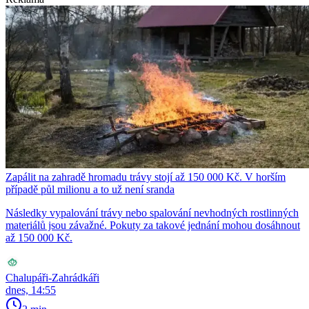
Zapálit na zahradě hromadu trávy stojí až 150 000 Kč. V horším
případě půl milionu a to už není sranda
Následky vypalování trávy nebo spalování nevhodných rostlinných
materiálů jsou závažné. Pokuty za takové jednání mohou dosáhnout
až 150 000 Kč.
Chalupáři-Zahrádkáři
dnes, 14:55