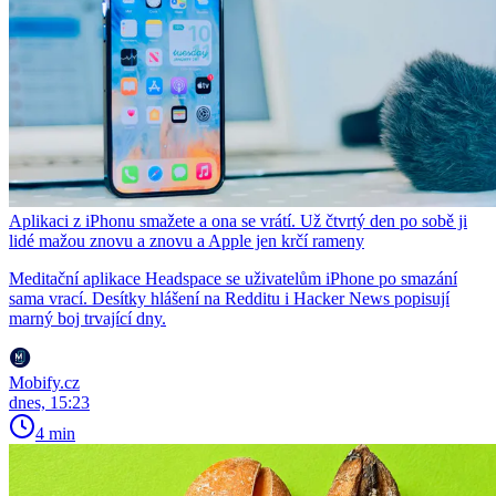
Aplikaci z iPhonu smažete a ona se vrátí. Už čtvrtý den po sobě ji
lidé mažou znovu a znovu a Apple jen krčí rameny
Meditační aplikace Headspace se uživatelům iPhone po smazání
sama vrací. Desítky hlášení na Redditu i Hacker News popisují
marný boj trvající dny.
Mobify.cz
dnes, 15:23
4 min