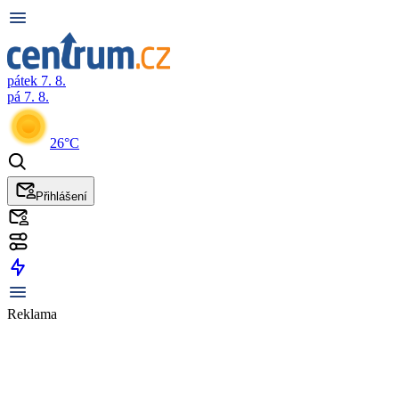
pátek 7. 8.
pá 7. 8.
26°C
Přihlášení
Reklama