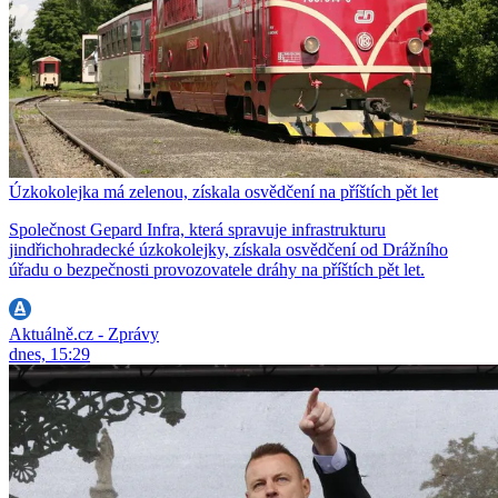
Úzkokolejka má zelenou, získala osvědčení na příštích pět let
Společnost Gepard Infra, která spravuje infrastrukturu
jindřichohradecké úzkokolejky, získala osvědčení od Drážního
úřadu o bezpečnosti provozovatele dráhy na příštích pět let.
Aktuálně.cz - Zprávy
dnes, 15:29