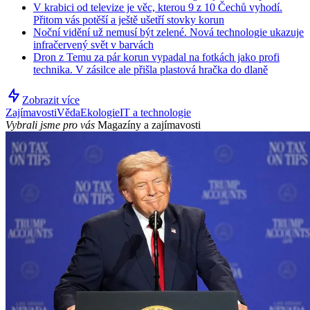
V krabici od televize je věc, kterou 9 z 10 Čechů vyhodí.
Přitom vás potěší a ještě ušetří stovky korun
Noční vidění už nemusí být zelené. Nová technologie ukazuje
infračervený svět v barvách
Dron z Temu za pár korun vypadal na fotkách jako profi
technika. V zásilce ale přišla plastová hračka do dlaně
Zobrazit více
Zajímavosti
Věda
Ekologie
IT a technologie
Vybrali jsme pro vás
Magazíny a zajímavosti