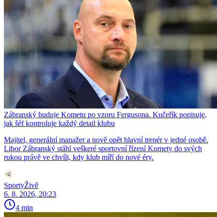
Zábranský buduje Kometu po vzoru Fergusona. Kučeřík popisuje,
jak šéf kontroluje každý detail klubu
Majitel, generální manažer a nově opět hlavní trenér v jedné osobě.
Libor Zábranský stáhl veškeré sportovní řízení Komety do svých
rukou právě ve chvíli, kdy klub míří do nové éry.
SportyŽivě
6. 8. 2026, 20:23
4 min