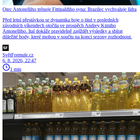
Otec Antonelliho trénuje Fittipaldiho syna: Brazilec vychvaluje lídra
Před letní přestávkou se dynamika boje o titul v posledních
závodních víkendech otočila ve prospěch Andrey Kimiho
Antonelliho. Ital dokáže pravidelně zajíždět výsledky a sbírat
důležité body, které mohou v součtu na konci sezony rozhodnout.
SvětFormule.cz
6. 8. 2026, 22:47
1 min