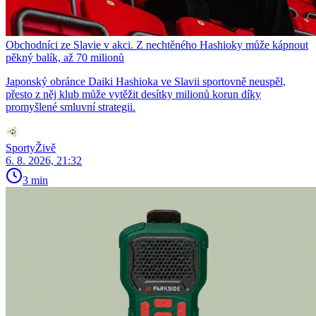
Obchodníci ze Slavie v akci. Z nechtěného Hashioky může kápnout
pěkný balík, až 70 milionů
Japonský obránce Daiki Hashioka ve Slavii sportovně neuspěl,
přesto z něj klub může vytěžit desítky milionů korun díky
promyšlené smluvní strategii.
SportyŽivě
6. 8. 2026, 21:32
3 min