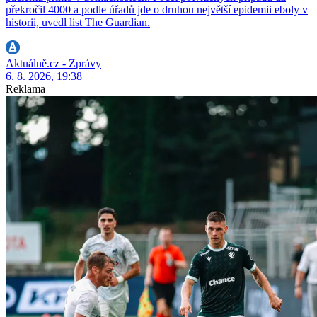
překročil 4000 a podle úřadů jde o druhou největší epidemii eboly v
historii, uvedl list The Guardian.
Aktuálně.cz - Zprávy
6. 8. 2026, 19:38
Reklama