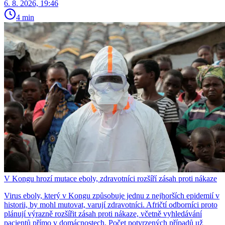
6. 8. 2026, 19:46
4 min
V Kongu hrozí mutace eboly, zdravotníci rozšíří zásah proti nákaze
Virus eboly, který v Kongu způsobuje jednu z nejhorších epidemií v
historii, by mohl mutovat, varují zdravotníci. Afričtí odborníci proto
plánují výrazně rozšířit zásah proti nákaze, včetně vyhledávání
pacientů přímo v domácnostech. Počet potvrzených případů už