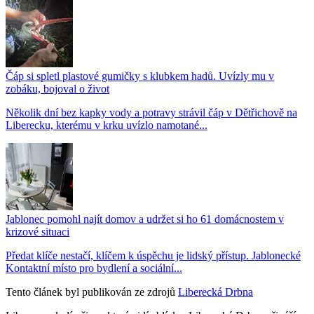
Čáp si spletl plastové gumičky s klubkem hadů. Uvízly mu v
zobáku, bojoval o život
Několik dní bez kapky vody a potravy strávil čáp v Dětřichově na
Liberecku, kterému v krku uvízlo namotané...
Jablonec pomohl najít domov a udržet si ho 61 domácnostem v
krizové situaci
Předat klíče nestačí, klíčem k úspěchu je lidský přístup. Jablonecké
Kontaktní místo pro bydlení a sociální...
Tento článek byl publikován ze zdrojů
Liberecká Drbna