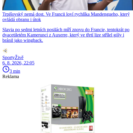
Trpišovský nemá dost. Ve Francii loví rychlíka Mandengueho, který
ovládá obranu i útok
Slavia po sedmi letních posilách míří znovu do Francie, tentokrát po
dvacetiletém Kamerunci z Auxerre, který ve třetí lize střílel góly i
bránil jako wingback.
SportyŽivě
6. 8. 2026, 22:05
3 min
Reklama