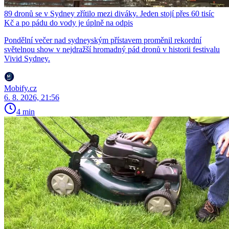
89 dronů se v Sydney zřítilo mezi diváky. Jeden stojí přes 60 tisíc
Kč a po pádu do vody je úplně na odpis
Pondělní večer nad sydneyským přístavem proměnil rekordní
světelnou show v nejdražší hromadný pád dronů v historii festivalu
Vivid Sydney.
Mobify.cz
6. 8. 2026, 21:56
4 min