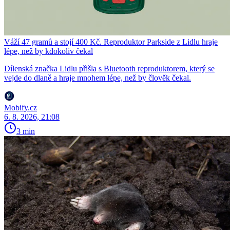
Váží 47 gramů a stojí 400 Kč. Reproduktor Parkside z Lidlu hraje
lépe, než by kdokoliv čekal
Dílenská značka Lidlu přišla s Bluetooth reproduktorem, který se
vejde do dlaně a hraje mnohem lépe, než by člověk čekal.
Mobify.cz
6. 8. 2026, 21:08
3 min