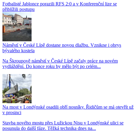
Fotbalisté Jablonce porazili RFS 2:0 a v Konferenční lize se
přiblížili postupu
Náměstí v České Lípě dostane novou dlažbu. Vznikne i obrys
bývalého kostela
Na Škroupově náměstí v České Lípě začaly práce na novém
vydláždění. Do konce roku by mělo být po celém...
Na most v Londýnské osadili obří nosníky. Řidičům se má otevřít už
v prosinci
Stavba nového mostu přes Lužickou Nisu v Londýnské ulici se
posunula do další fáze. Těžká technika dnes na...