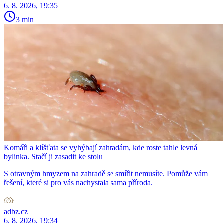
6. 8. 2026, 19:35
3 min
Komáři a klíšťata se vyhýbají zahradám, kde roste tahle levná
bylinka. Stačí ji zasadit ke stolu
S otravným hmyzem na zahradě se smířit nemusíte. Pomůže vám
řešení, které si pro vás nachystala sama příroda.
adbz.cz
6. 8. 2026, 19:34