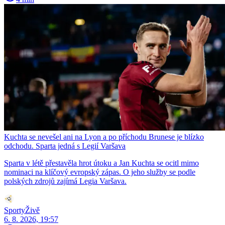
Kuchta se nevešel ani na Lyon a po příchodu Brunese je blízko
odchodu. Sparta jedná s Legií Varšava
Sparta v létě přestavěla hrot útoku a Jan Kuchta se ocitl mimo
nominaci na klíčový evropský zápas. O jeho služby se podle
polských zdrojů zajímá Legia Varšava.
SportyŽivě
6. 8. 2026, 19:57