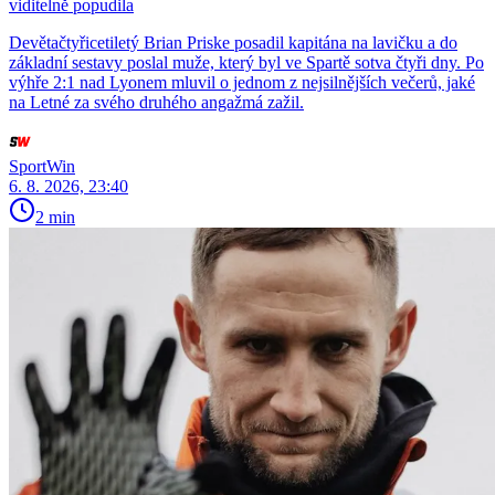
viditelně popudila
Devětačtyřicetiletý Brian Priske posadil kapitána na lavičku a do
základní sestavy poslal muže, který byl ve Spartě sotva čtyři dny. Po
výhře 2:1 nad Lyonem mluvil o jednom z nejsilnějších večerů, jaké
na Letné za svého druhého angažmá zažil.
SportWin
6. 8. 2026, 23:40
2 min