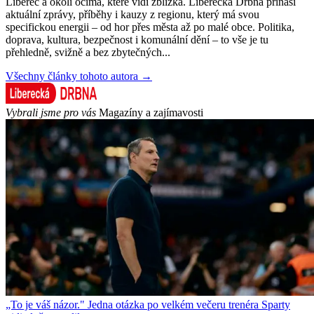
Liberec a okolí očima, které vidí zblízka. Liberecká Drbna přináší
aktuální zprávy, příběhy i kauzy z regionu, který má svou
specifickou energii – od hor přes města až po malé obce. Politika,
doprava, kultura, bezpečnost i komunální dění – to vše je tu
přehledně, svižně a bez zbytečných...
Všechny články tohoto autora →
Vybrali jsme pro vás
Magazíny a zajímavosti
„To je váš názor." Jedna otázka po velkém večeru trenéra Sparty