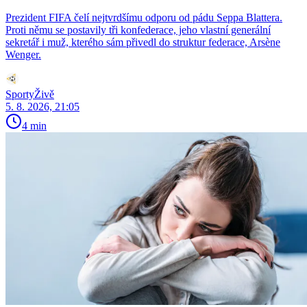
Prezident FIFA čelí nejtvrdšímu odporu od pádu Seppa Blattera.
Proti němu se postavily tři konfederace, jeho vlastní generální
sekretář i muž, kterého sám přivedl do struktur federace, Arsène
Wenger.
SportyŽivě
5. 8. 2026, 21:05
4 min