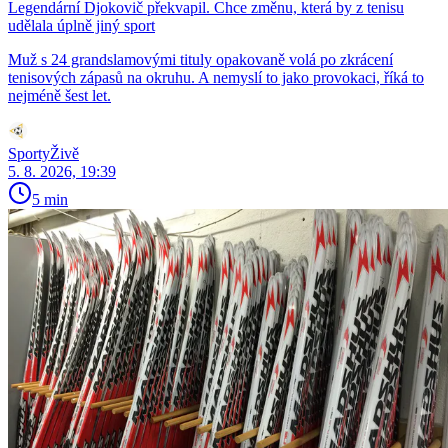
Legendární Djokovič překvapil. Chce změnu, která by z tenisu
udělala úplně jiný sport
Muž s 24 grandslamovými tituly opakovaně volá po zkrácení
tenisových zápasů na okruhu. A nemyslí to jako provokaci, říká to
nejméně šest let.
SportyŽivě
5. 8. 2026, 19:39
5 min