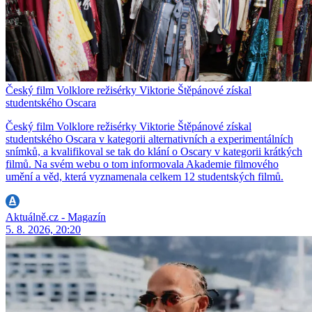
Český film Volklore režisérky Viktorie Štěpánové získal
studentského Oscara
Český film Volklore režisérky Viktorie Štěpánové získal
studentského Oscara v kategorii alternativních a experimentálních
snímků, a kvalifikoval se tak do klání o Oscary v kategorii krátkých
filmů. Na svém webu o tom informovala Akademie filmového
umění a věd, která vyznamenala celkem 12 studentských filmů.
Aktuálně.cz - Magazín
5. 8. 2026, 20:20