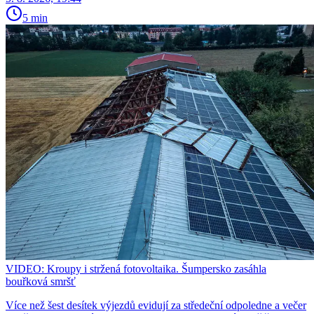
5 min
VIDEO: Kroupy i stržená fotovoltaika. Šumpersko zasáhla
bouřková smršť
Více než šest desítek výjezdů evidují za středeční odpoledne a večer