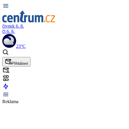
čtvrtek 6. 8.
čt 6. 8.
23°C
Přihlášení
Reklama