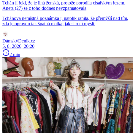
Tchán jí řekl, že je líná ženská, protože porodila císařským řezem.
Aneta (27) se z toho dodnes nevzpamatovala
Tchánova nemístná poznámka ji natolik ranila, že přemýšlí nad tím,
zda je opravdu tak špatná matka, jak si o ní myslí.
DámskýDeník.cz
5. 8. 2026, 20:20
2 min