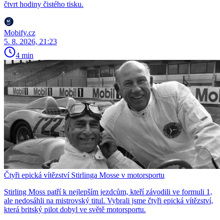
čtvrt hodiny čistého tisku.
Mobify.cz
5. 8. 2026, 21:23
4 min
Čtyři epická vítězství Stirlinga Mosse v motorsportu
Stirling Moss patří k nejlepším jezdcům, kteří závodili ve formuli 1,
ale nedosáhli na mistrovský titul. Vybrali jsme čtyři epická vítězství,
která britský pilot dobyl ve světě motorsportu.