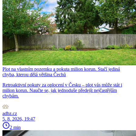
Plot na vlastním pozemku a pokuta milion korun. Stačí jediná
chyba, kterou dělá většina Čechů
Retroaktivní pokuty za oplocení v Česku – plot vás může stát i
milion korun. Naučte se, jak jednoduše předejít nejčastějším
chybám.
adbz.cz
5. 8. 2026, 19:47
2 min