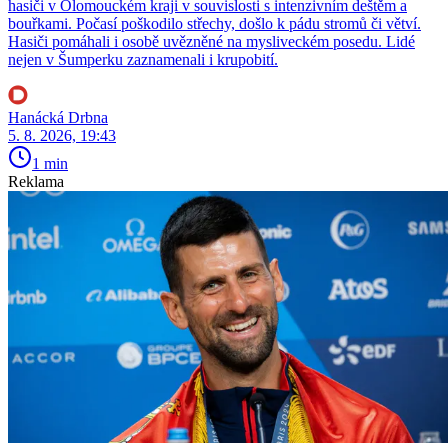
hasiči v Olomouckém kraji v souvislosti s intenzivním deštěm a
bouřkami. Počasí poškodilo střechy, došlo k pádu stromů či větví.
Hasiči pomáhali i osobě uvězněné na mysliveckém posedu. Lidé
nejen v Šumperku zaznamenali i krupobití.
Hanácká Drbna
5. 8. 2026, 19:43
1 min
Reklama