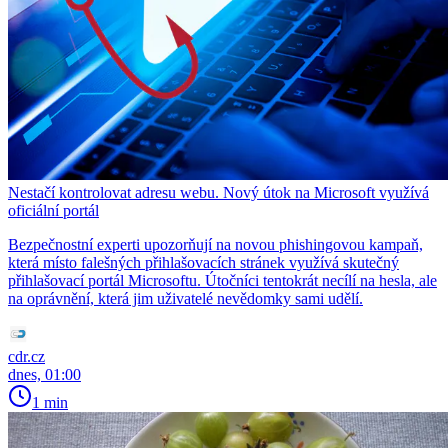
Nestačí kontrolovat adresu webu. Nový útok na Microsoft využívá
oficiální portál
Bezpečnostní experti upozorňují na novou phishingovou kampaň,
která místo falešných přihlašovacích stránek využívá skutečný
přihlašovací portál Microsoftu. Útočníci tentokrát necílí na hesla, ale
na oprávnění, která jim uživatelé nevědomky sami udělí.
cdr.cz
dnes, 01:00
1 min