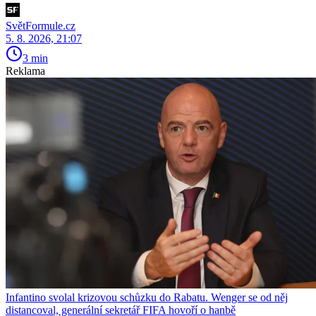
SvětFormule.cz
5. 8. 2026, 21:07
3 min
Reklama
Infantino svolal krizovou schůzku do Rabatu. Wenger se od něj
distancoval, generální sekretář FIFA hovoří o hanbě