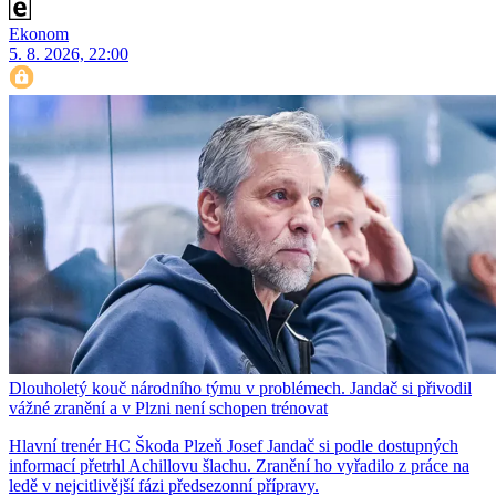
Ekonom
5. 8. 2026, 22:00
Dlouholetý kouč národního týmu v problémech. Jandač si přivodil
vážné zranění a v Plzni není schopen trénovat
Hlavní trenér HC Škoda Plzeň Josef Jandač si podle dostupných
informací přetrhl Achillovu šlachu. Zranění ho vyřadilo z práce na
ledě v nejcitlivější fázi předsezonní přípravy.