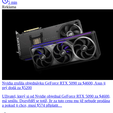
5 min
Reklama
Nvidia zrušila objednávku GeForce RTX 5090 za $4600, Asus ji
prý dodá za $5200
Uživatel, který si od Nvidie objednal GeForce RTX 5090 za $4600,
má smůlu. Dozvěděl se totiž, že za tuto cenu mu již nebude prodána
a pokud ji chce, musí $574 připlatit…