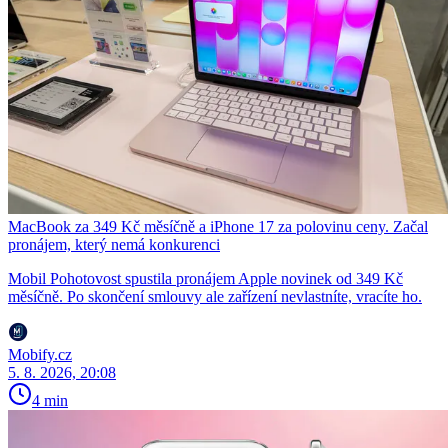
MacBook za 349 Kč měsíčně a iPhone 17 za polovinu ceny. Začal
pronájem, který nemá konkurenci
Mobil Pohotovost spustila pronájem Apple novinek od 349 Kč
měsíčně. Po skončení smlouvy ale zařízení nevlastníte, vracíte ho.
Mobify.cz
5. 8. 2026, 20:08
4 min