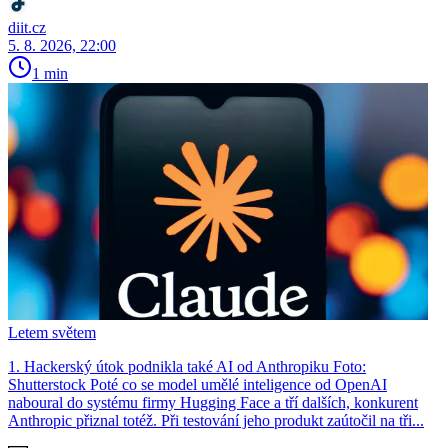
diit.cz
5. 8. 2026, 22:00
1 min
Letem světem
1. Hackerský útok podnikla také AI od Anthropiku Foto:
Shutterstock Poté co se model umělé inteligence od OpenAI
naboural do systému firmy Hugging Face a tří dalších, konkurent
Anthro­pic přiznal totéž. Při testování jeho produkt zaútočil na tři...