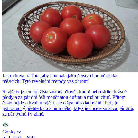
Jak uchovat rajčata, aby chutnala jako čerstvá i po několika
měsících: Tyto revoluční metody vás ohromí
S rajčaty je ten potížista známý: člověk koupí nebo sklidí krásné
plody a za pár dní řeší moučnatou dužinu a mdlou chuť. Přitom
často nejde o kvalitu rajčat, ale o špatné skladování. Tady je
jednoduchý přehled, co s nimi dělat, když je chcete sníst za pár dnů,
za pár týdnů i v zimě.
Cooky.cz
5. 8. 2026, 19:44