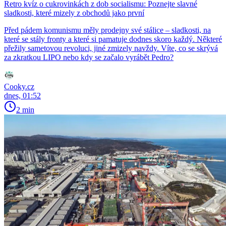
Retro kvíz o cukrovinkách z dob socialismu: Poznejte slavné
sladkosti, které mizely z obchodů jako první
Před pádem komunismu měly prodejny své stálice – sladkosti, na
které se stály fronty a které si pamatuje dodnes skoro každý. Některé
přežily sametovou revoluci, jiné zmizely navždy. Víte, co se skrývá
za zkratkou LIPO nebo kdy se začalo vyrábět Pedro?
Cooky.cz
dnes, 01:52
2 min