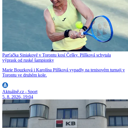
Parťačka Siniakové v Torontu kosí Češky. Plíšková schytala
výprask od ruské šampionky
Marie Bouzková i Karolína Plíšková vypadly na tenisovém turnaji v
Torontu ve druhém kole.
Aktuálně.cz - Sport
5. 8. 2026, 19:04