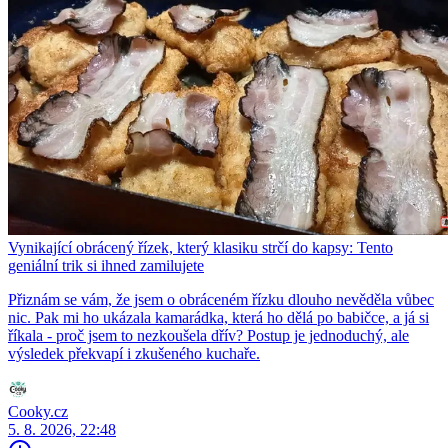
Vynikající obrácený řízek, který klasiku strčí do kapsy: Tento
geniální trik si ihned zamilujete
Přiznám se vám, že jsem o obráceném řízku dlouho nevěděla vůbec
nic. Pak mi ho ukázala kamarádka, která ho dělá po babičce, a já si
říkala - proč jsem to nezkoušela dřív? Postup je jednoduchý, ale
výsledek překvapí i zkušeného kuchaře.
Cooky.cz
5. 8. 2026, 22:48