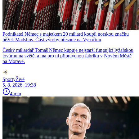
Podnikatel Němec s majetkem 20 miliard koupil norskou značku
běžek Madshus. Část výroby přesune na Vysočinu
Český miliardář Tomáš Němec kupuje nejstarší fungující lyžařskou
továrnu na světě, a má pro ni připravenou fabriku v Novém Městě
na Moravě.
SportyŽivě
5. 8. 2026, 19:38
4 min