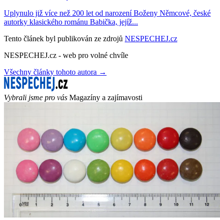
Uplynulo již více než 200 let od narození Boženy Němcové, české
autorky klasického románu Babička, jejíž...
Tento článek byl publikován ze zdrojů
NESPECHEJ.cz
NESPECHEJ.cz - web pro volné chvíle
Všechny články tohoto autora →
Vybrali jsme pro vás
Magazíny a zajímavosti