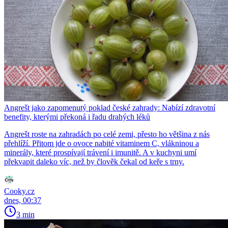
Angrešt jako zapomenutý poklad české zahrady: Nabízí zdravotní
benefity, kterými překoná i řadu drahých léků
Angrešt roste na zahradách po celé zemi, přesto ho většina z nás
přehlíží. Přitom jde o ovoce nabité vitaminem C, vlákninou a
minerály, které prospívají trávení i imunitě. A v kuchyni umí
překvapit daleko víc, než by člověk čekal od keře s trny.
Cooky.cz
dnes, 00:37
3 min