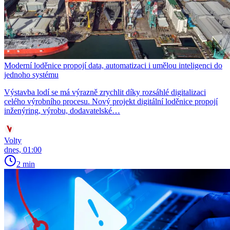
Moderní loděnice propojí data, automatizaci i umělou inteligenci do
jednoho systému
Výstavba lodí se má výrazně zrychlit díky rozsáhlé digitalizaci
celého výrobního procesu. Nový projekt digitální loděnice propojí
inženýring, výrobu, dodavatelské…
Volty
dnes, 01:00
2 min