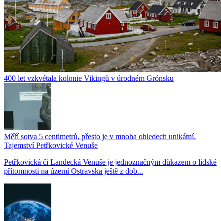
400 let vzkvétala kolonie Vikingů v úrodném Grónsku
Měří sotva 5 centimetrů, přesto je v mnoha ohledech unikátní.
Tajemství Petřkovické Venuše
Petřkovická či Landecká Venuše je jednoznačným důkazem o lidské
přítomnosti na území Ostravska ještě z dob...