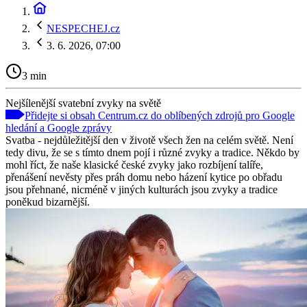
NESPECHEJ.cz
3. 6. 2026, 07:00
3 min
Nejšílenější svatební zvyky na světě
Přidejte si obsah Centrum.cz do oblíbených zdrojů pro Google
hledání a Google zprávy
Svatba - nejdůležitější den v životě všech žen na celém světě. Není
tedy divu, že se s tímto dnem pojí i různé zvyky a tradice. Někdo by
mohl říct, že naše klasické české zvyky jako rozbíjení talíře,
přenášení nevěsty přes práh domu nebo házení kytice po obřadu
jsou přehnané, nicméně v jiných kulturách jsou zvyky a tradice
poněkud bizarnější.