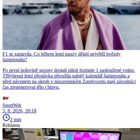
F1 se zastavila. Co během letní pauzy dělají největší hvězdy
šampionátu?
Po první polovině sezony dostali piloti formule 1 zasloužené volno.
Třítýdenní letní přestávka přerušila nabitý kalendář šampionátu a
před návratem na okruh v nizozemském Zandvoortu mají závodníci
čas zregenerovat tělo i hlavu.
SportWin
5. 8. 2026, 20:18
2 min
Reklama