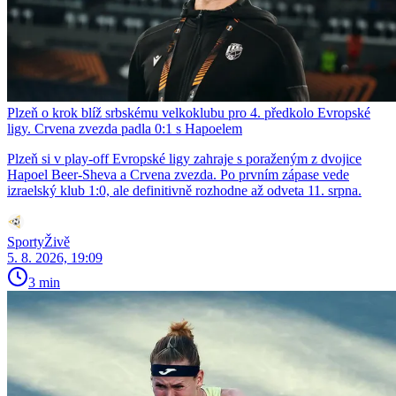
Plzeň o krok blíž srbskému velkoklubu pro 4. předkolo Evropské
ligy. Crvena zvezda padla 0:1 s Hapoelem
Plzeň si v play-off Evropské ligy zahraje s poraženým z dvojice
Hapoel Beer-Sheva a Crvena zvezda. Po prvním zápase vede
izraelský klub 1:0, ale definitivně rozhodne až odveta 11. srpna.
SportyŽivě
5. 8. 2026, 19:09
3 min