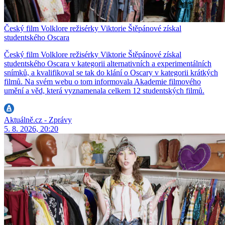
Český film Volklore režisérky Viktorie Štěpánové získal
studentského Oscara
Český film Volklore režisérky Viktorie Štěpánové získal
studentského Oscara v kategorii alternativních a experimentálních
snímků, a kvalifikoval se tak do klání o Oscary v kategorii krátkých
filmů. Na svém webu o tom informovala Akademie filmového
umění a věd, která vyznamenala celkem 12 studentských filmů.
Aktuálně.cz - Zprávy
5. 8. 2026, 20:20