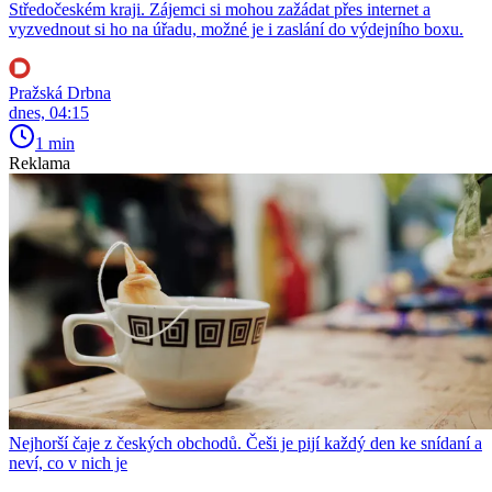
Středočeském kraji. Zájemci si mohou zažádat přes internet a
vyzvednout si ho na úřadu, možné je i zaslání do výdejního boxu.
Pražská Drbna
dnes, 04:15
1 min
Reklama
Nejhorší čaje z českých obchodů. Češi je pijí každý den ke snídaní a
neví, co v nich je