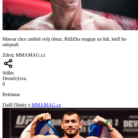
Mawar chce změnit svůj obraz. Růžička reaguje na lidi, kteří ho
odepsali
Zdroj
:
MMAMAG.cz
Sdílet
Denní
výzva
0
Reklama
Další články z
MMAMAG.cz