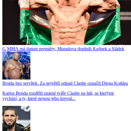
G MMA má datum premiéry. Muradova doplnili Kajínek a Sládek
Benda bez servítek. Za největší odpad Clashe označil Diega Kotlára
Karlos Benda rozdělil známé tváře Clashe na lidi, se kterými
vychází, a ty, které nejsou jeho krevní...