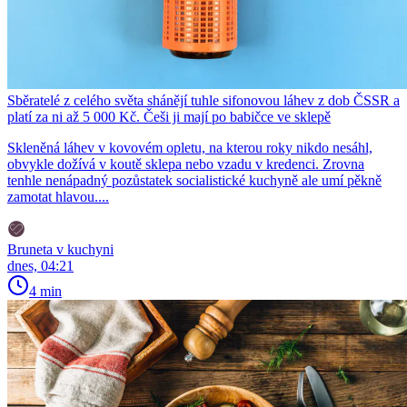
Sběratelé z celého světa shánějí tuhle sifonovou láhev z dob ČSSR a
platí za ni až 5 000 Kč. Češi ji mají po babičce ve sklepě
Skleněná láhev v kovovém opletu, na kterou roky nikdo nesáhl,
obvykle dožívá v koutě sklepa nebo vzadu v kredenci. Zrovna
tenhle nenápadný pozůstatek socialistické kuchyně ale umí pěkně
zamotat hlavou....
Bruneta v kuchyni
dnes, 04:21
4 min