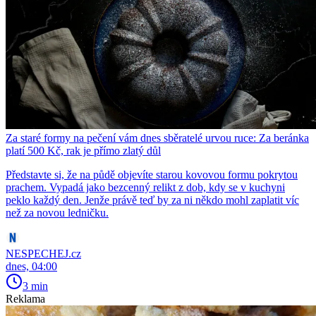
Za staré formy na pečení vám dnes sběratelé urvou ruce: Za beránka
platí 500 Kč, rak je přímo zlatý důl
Představte si, že na půdě objevíte starou kovovou formu pokrytou
prachem. Vypadá jako bezcenný relikt z dob, kdy se v kuchyni
peklo každý den. Jenže právě teď by za ni někdo mohl zaplatit víc
než za novou ledničku.
NESPECHEJ.cz
dnes, 04:00
3 min
Reklama