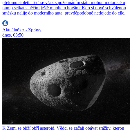
přelomu století. Teď se však s požehnáním státu mohou motoristé u
pump setkat s něčím ještě mnohem horším: Kdo si nově schválenou
směsku nalije do moderního auta, pravděpodobně nedojede do cíle.
Aktuálně.cz - Zprávy
dnes, 03:50
K Zemi se blíží obří asteroid. Vědci se začali obávat srážky, kterou