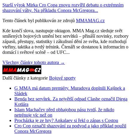
Starší výrok Mirka Cro Copa znovu rozvířil debatu o extrémním
shazování váhy. Na příkladu Conora McGregora...
Tento článek byl publikován ze zdrojů
MMAMAG.cz
Kde končí slova, nastupuje oktagon. MMA Mag.cz sleduje svět
smíšených bojových umění bez servítků – přináší novinky, rozbory
zápasů, přestupy, statistiky i zákulisní dění ze světa, kde rozhodují
vteřiny, taktika a tvrdý trénink. Čtenáři se dostanou k informacím o
domácí i světové scéně – od UFC...
Všechny články tohoto autora →
Další články z kategorie
Bojové sporty
G MMA má datum premiéry. Muradova doplnili Kajínek a
Sládek
Benda bez servítek. Za největší odpad Clashe označil Diega
Kotlára
Islam Machačev před obhajobou pásu tvrdí, že nikdo
netrénuje víc než on
Procházka je ze hry? Ankalaev si řekl o zápas s Costou
Cro Cop označil shazování za podvod a jako příklad použil
Conora McGregora