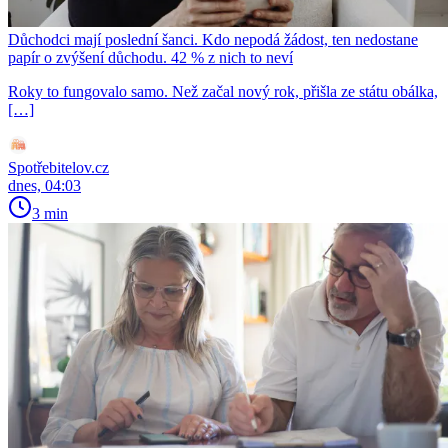
Důchodci mají poslední šanci. Kdo nepodá žádost, ten nedostane
papír o zvýšení důchodu. 42 % z nich to neví
Roky to fungovalo samo. Než začal nový rok, přišla ze státu obálka,
[…]
Spotřebitelov.cz
dnes, 04:03
3 min