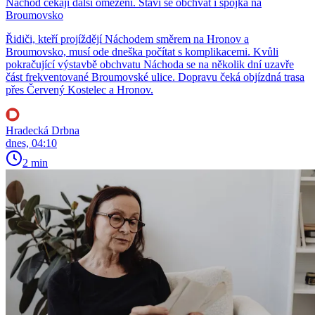
Náchod čekají další omezení. Staví se obchvat i spojka na
Broumovsko
Řidiči, kteří projíždějí Náchodem směrem na Hronov a
Broumovsko, musí ode dneška počítat s komplikacemi. Kvůli
pokračující výstavbě obchvatu Náchoda se na několik dní uzavře
část frekventované Broumovské ulice. Dopravu čeká objízdná trasa
přes Červený Kostelec a Hronov.
Hradecká Drbna
dnes, 04:10
2 min