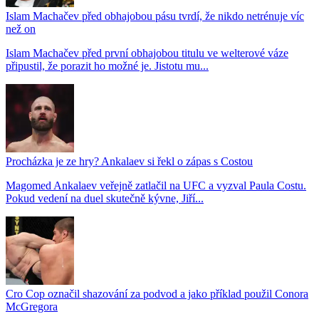
Islam Machačev před obhajobou pásu tvrdí, že nikdo netrénuje víc
než on
Islam Machačev před první obhajobou titulu ve welterové váze
připustil, že porazit ho možné je. Jistotu mu...
Procházka je ze hry? Ankalaev si řekl o zápas s Costou
Magomed Ankalaev veřejně zatlačil na UFC a vyzval Paula Costu.
Pokud vedení na duel skutečně kývne, Jiří...
Cro Cop označil shazování za podvod a jako příklad použil Conora
McGregora