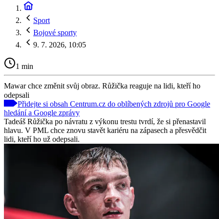
Sport
Bojové sporty
9. 7. 2026, 10:05
1 min
Mawar chce změnit svůj obraz. Růžička reaguje na lidi, kteří ho
odepsali
Přidejte si obsah Centrum.cz do oblíbených zdrojů pro Google
hledání a Google zprávy
Tadeáš Růžička po návratu z výkonu trestu tvrdí, že si přenastavil
hlavu. V PML chce znovu stavět kariéru na zápasech a přesvědčit
lidi, kteří ho už odepsali.