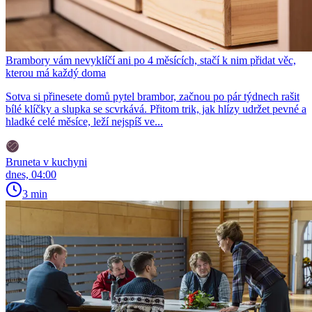
Brambory vám nevyklíčí ani po 4 měsících, stačí k nim přidat věc,
kterou má každý doma
Sotva si přinesete domů pytel brambor, začnou po pár týdnech rašit
bílé klíčky a slupka se scvrkává. Přitom trik, jak hlízy udržet pevné a
hladké celé měsíce, leží nejspíš ve...
Bruneta v kuchyni
dnes, 04:00
3 min