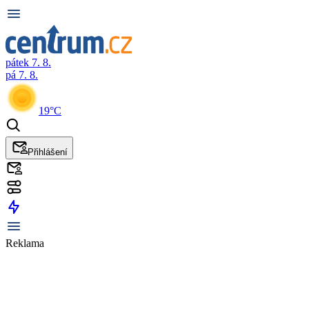
pátek 7. 8.
pá 7. 8.
19°C
Přihlášení
Reklama