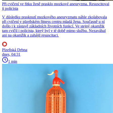
Při cvičení ve fitku ženě prasklo mozkové aneuryzma. Resuscitoval
ji policista
V důsledku prasknutí mozkového aneuryzmatu náhle zkolabovala
při cvičení v plzeňském fitness centru mladá žena. Současně u ní
došlo i k zástavě základních životních funkcí. Ve stejný okamžik
tam cvičil i policista, který byl v té době mimo službu. Nezaváhal
ani na okamžik a zahájil resuscitaci.
Plzeňská Drbna
dnes, 04:31
1 min