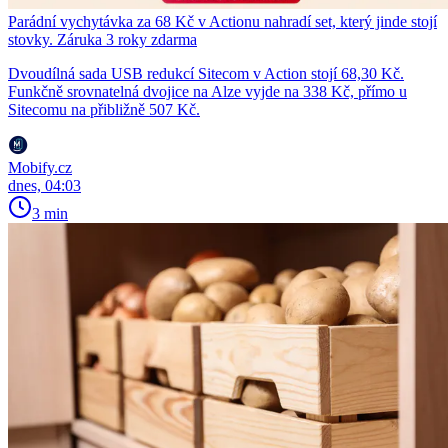
Parádní vychytávka za 68 Kč v Actionu nahradí set, který jinde stojí
stovky. Záruka 3 roky zdarma
Dvoudílná sada USB redukcí Sitecom v Action stojí 68,30 Kč.
Funkčně srovnatelná dvojice na Alze vyjde na 338 Kč, přímo u
Sitecomu na přibližně 507 Kč.
Mobify.cz
dnes, 04:03
3 min