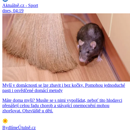
Aktuálně.cz - Sport
dnes, 04:19
Myší v domácnosti se lze zbavit i bez kočky. Pomohou jednoduché
pasti i osvědčené domácí metody
Máte doma myši? Musíte se s nimi vypořádat, neboť tito hlodavci
přenášejí celou řadu chorob a stávající onemocnění mohou
zhoršovat. Obzvláště u dětí.
BydlímeÚtulně.cz