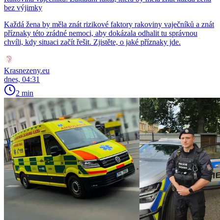
bez výjimky
Každá žena by měla znát rizikové faktory rakoviny vaječníků a znát
příznaky této zrádné nemoci, aby dokázala odhalit tu správnou
chvíli, kdy situaci začít řešit. Zjistěte, o jaké příznaky jde.
Krasnezeny.eu
dnes, 04:31
2 min