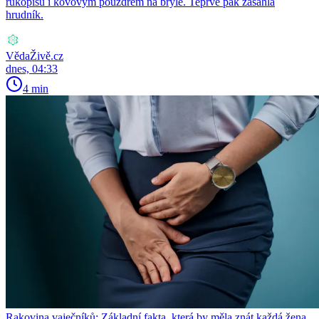
rukopisu i kovovým pouzdrem na brýle. Teprve pak zasáhla
hrudník.
VědaŽivě.cz
dnes, 04:33
4 min
Rakovina vaječníků: Základní fakta, která by měla znát každá žena