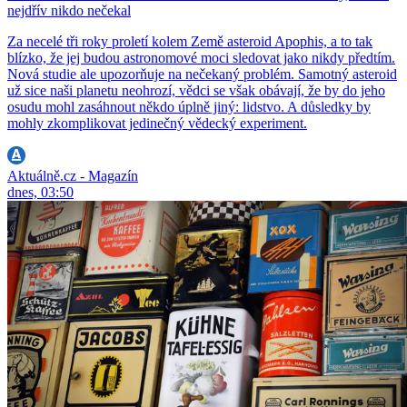
nejdřív nikdo nečekal
Za necelé tři roky proletí kolem Země asteroid Apophis, a to tak
blízko, že jej budou astronomové moci sledovat jako nikdy předtím.
Nová studie ale upozorňuje na nečekaný problém. Samotný asteroid
už sice naši planetu neohrozí, vědci se však obávají, že by do jeho
osudu mohl zasáhnout někdo úplně jiný: lidstvo. A důsledky by
mohly zkomplikovat jedinečný vědecký experiment.
Aktuálně.cz - Magazín
dnes, 03:50