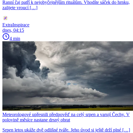
Ranní čaj patří k nejobyčejnějším rituálům. Vhodíte sáček do hrnku,
zalijete vroucí […]
ExtraInspirace
dnes, 04:15
4 min
Meteorologové upřesnili předpověď na celý srpen a varují Čechy. V
polovině měsíce nastane drsný obrat
Srpen letos ukáže dvě odlišné tváře. Jeho úvod si ještě drží plné […]