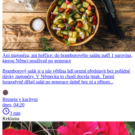
Ani majonéza, ani hořčice: do bramborového salátu patří 1 surovina,
kterou Němci používají po generace
Bramborový salát si u nás většina lidí neumí představit bez pořádné
dávky majonézy. V Německu to chodí docela jinak. Tamní
hospodyně dělají salát po generace úplně bez ní a přitom...
Bruneta v kuchyni
dnes, 04:20
3 min
Reklama