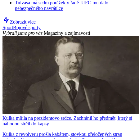
Tuivasa má sedm porážek v řadě. UFC mu dalo
nebezpečného navrátilce
Zobrazit více
Sport
Bojové sporty
Vybrali jsme pro vás
Magazíny a zajímavosti
Kulka mířila na prezidentovo srdce. Zachránil ho předmět, který si
náhodou strčil do kapsy
Kulka z revolveru prošla kabátem, stovkou přeložených stran