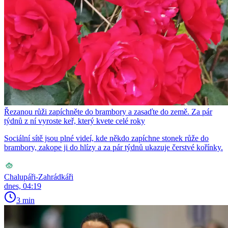
Řezanou růži zapíchněte do brambory a zasaďte do země. Za pár
týdnů z ní vyroste keř, který kvete celé roky
Sociální sítě jsou plné videí, kde někdo zapíchne stonek růže do
brambory, zakope ji do hlízy a za pár týdnů ukazuje čerstvé kořínky.
Chalupáři-Zahrádkáři
dnes, 04:19
3 min