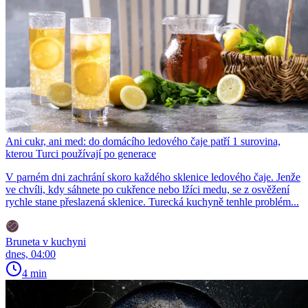
Ani cukr, ani med: do domácího ledového čaje patří 1 surovina,
kterou Turci používají po generace
V parném dni zachrání skoro každého sklenice ledového čaje. Jenže
ve chvíli, kdy sáhnete po cukřence nebo lžíci medu, se z osvěžení
rychle stane přeslazená sklenice. Turecká kuchyně tenhle problém...
Bruneta v kuchyni
dnes, 04:00
4 min