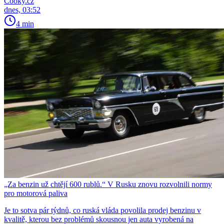
Cooky.cz
dnes, 03:52
4 min
„Za benzin už chtějí 600 rublů.“ V Rusku znovu rozvolnili normy
pro motorová paliva
Je to sotva pár týdnů, co ruská vláda povolila prodej benzinu v
kvalitě, kterou bez problémů skousnou jen auta vyrobená na