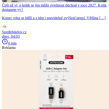
Češi už ví, o kolik se jim může zvednout důchod v roce 2027. Kolik
dostanete vy?
Konec roku se blíží a s ním i pravidelné zvýšení penzí. Většina […]
Spotřebitelov.cz
dnes, 04:03
4 min
Reklama