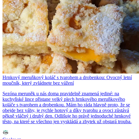
Hrnkový meruňkový koláč s tvarohem a drobenkou: Ovocný letní
moučník, který zvládnete bez vážení
Sezóna meruněk u nás doma pravidelně znamená jediné: na
kuchyňské lince přistane velký plech hrnkového meruňkového
koláče s tvarohem a drobenkou. Mám ho ráda hlavně proto, že se
obejde bez váhy, je rychle hotový a díky tvarohu a ovoci zůstává
pěkně vláčný i druhý den. Odlišuje ho právě jednoduché hrnkové
těsto, na které se všechno jen vyskládá a zbytek už obstará trouba.