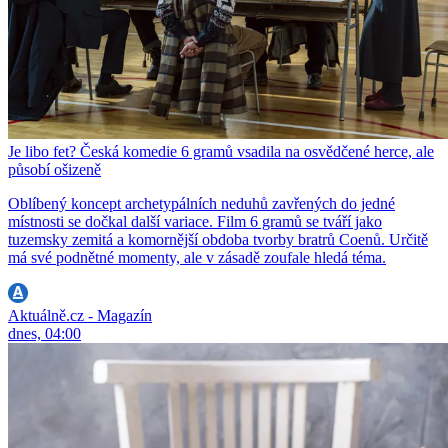
Je libo fet? Česká komedie 6 gramů vsadila na osvědčené herce, ale
působí ošizeně
Oblíbený koncept archetypálních neduhů zavřených do jedné
místnosti se dočkal další variace. Film 6 gramů se tváří jako
tuzemsky zemitá a komornější obdoba tvorby bratrů Coenů. Určitě
má své podnětné momenty, ale v zásadě zoufale hledá téma.
Aktuálně.cz - Magazín
dnes, 04:00