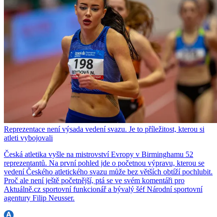
Reprezentace není výsada vedení svazu. Je to příležitost, kterou si
atleti vybojovali
Česká atletika vyšle na mistrovství Evropy v Birminghamu 52
reprezentantů. Na první pohled jde o početnou výpravu, kterou se
vedení Českého atletického svazu může bez větších obtíží pochlubit.
Proč ale není ještě početnější, ptá se ve svém komentáři pro
Aktuálně.cz sportovní funkcionář a bývalý šéf Národní sportovní
agentury Filip Neusser.