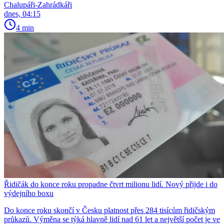
Chalupáři-Zahrádkáři
dnes, 04:15
4 min
Řidičák do konce roku propadne čtvrt milionu lidí. Nový přijde i do
výdejního boxu
Do konce roku skončí v Česku platnost přes 284 tisícům řidičským
průkazů. Výměna se týká hlavně lidí nad 61 let a největší počet je ve