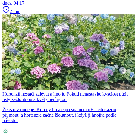
dnes, 04:17
2 min
Hortenzii nestačí zalévat a hnojit. Pokud nenastavíte kyselost půdy,
listy zežloutnou a květy nepřijdou
Železo v půdě je. Kořeny ho ale při špatném pH nedokážou
přijmout, a hortenzie začne žloutnout, i když ji hnojíte podle
návodu.