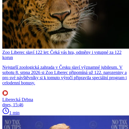
Zoo Liberec slaví 122 let: Čeká vás hra, odměny i vstupné za 122
korun
Nejstarší zoologická zahrada v Česku slaví významné jubileum. V
sobotu 8. srpna 2026 si Zoo Liberec připomíná už 122. narozeniny a
pro své návštěvníky si k tomuto výročí připravila speciální program i
celodenní bonusy.
Liberecká Drbna
dnes, 15:46
1 min