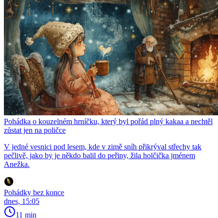
Pohádka o kouzelném hrníčku, který byl pořád plný kakaa a nechtěl
zůstat jen na poličce
V jedné vesnici pod lesem, kde v zimě sníh přikrýval střechy tak
pečlivě, jako by je někdo balil do peřiny, žila holčička jménem
Anežka.
Pohádky bez konce
dnes, 15:05
11 min