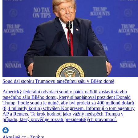
Soud dal stopku Trumpovu tanečnímu sálu v Bílém domě
Americký federální odvolací soud v pátek nařídil zastavit stavbu
tanečního sálu Bílého domu, který si naplánoval prezident Donald
Trump. Podle soudu je nutné, aby byl projekt za 400 milionů dolarů
(8,4 miliardy korun) schválen Kongresem. Informují o tom agentury
AP a Reuters. Ta krok hodnotí jako vážný neúspěch Trumpa v
případu, který prověřuje rozsah prezidentských pravomocí.
Aktuálně.cz - Zprávy