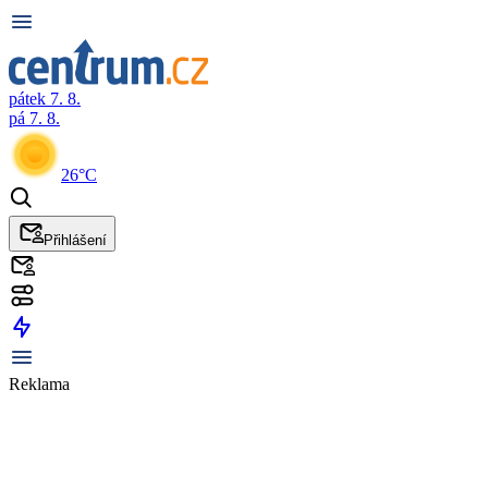
pátek 7. 8.
pá 7. 8.
26°C
Přihlášení
Reklama