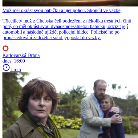
Muž měl okrást svou babičku a ujet policii. Skončil ve vazbě
Třicetiletý muž z Chebska čelí podezření z několika trestných činů
poté, co měl okrást svou dvaaosmdesátiletou babičku, odcizit její
automobil a následně ujíždět policejní hlídce. Policisté ho po
pronásledování zadrželi a soud jej poslal do vazby.
Karlovarská Drbna
dnes, 16:00
1 min