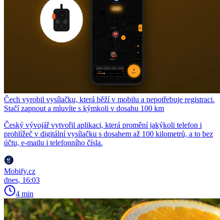
Čech vyrobil vysílačku, která běží v mobilu a nepotřebuje registraci.
Stačí zapnout a mluvíte s kýmkoli v dosahu 100 km
Český vývojář vytvořil aplikaci, která promění jakýkoli telefon i
prohlížeč v digitální vysílačku s dosahem až 100 kilometrů, a to bez
účtu, e-mailu i telefonního čísla.
Mobify.cz
dnes, 16:03
4 min