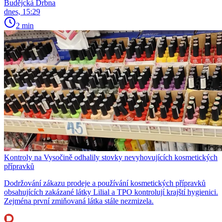
Budějcká Drbna
dnes, 15:29
2 min
Kontroly na Vysočině odhalily stovky nevyhovujících kosmetických
přípravků
Dodržování zákazu prodeje a používání kosmetických přípravků
obsahujících zakázané látky Lilial a TPO kontrolují krajští hygienici.
Zejména první zmiňovaná látka stále nezmizela.