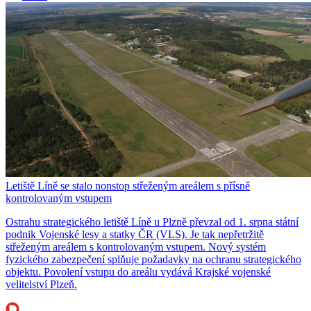
Letiště Líně se stalo nonstop střeženým areálem s přísně
kontrolovaným vstupem
Ostrahu strategického letiště Líně u Plzně převzal od 1. srpna státní
podnik Vojenské lesy a statky ČR (VLS). Je tak nepřetržitě
střeženým areálem s kontrolovaným vstupem. Nový systém
fyzického zabezpečení splňuje požadavky na ochranu strategického
objektu. Povolení vstupu do areálu vydává Krajské vojenské
velitelství Plzeň.