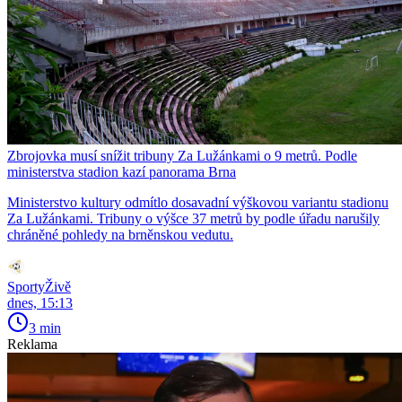
Zbrojovka musí snížit tribuny Za Lužánkami o 9 metrů. Podle
ministerstva stadion kazí panorama Brna
Ministerstvo kultury odmítlo dosavadní výškovou variantu stadionu
Za Lužánkami. Tribuny o výšce 37 metrů by podle úřadu narušily
chráněné pohledy na brněnskou vedutu.
SportyŽivě
dnes, 15:13
3 min
Reklama