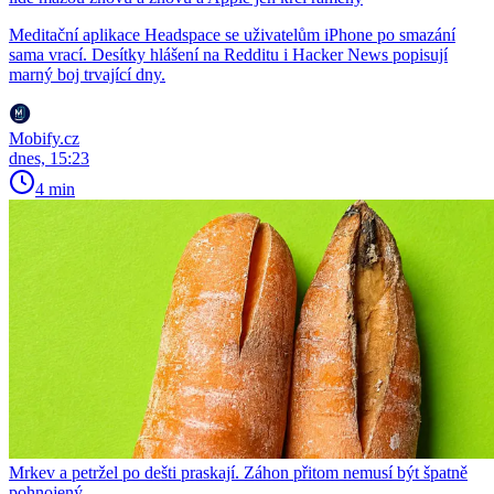
Meditační aplikace Headspace se uživatelům iPhone po smazání
sama vrací. Desítky hlášení na Redditu i Hacker News popisují
marný boj trvající dny.
Mobify.cz
dnes, 15:23
4 min
Mrkev a petržel po dešti praskají. Záhon přitom nemusí být špatně
pohnojený