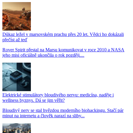
Důkaz ležel v marsovském prachu přes 20 let. Vědci ho dokázali
přečíst až teď
Rover Spirit přestal na Marsu komunikovat v roce 2010 a NASA
jeho misi oficiálně ukončila o rok později....
Elektrické stimulátory bloudivého nervu: medicína, naděje i
wellness byznys. Dá se jim věřit?
Bloudivý nerv se stal hvězdou moderního biohackingu. Stačí pár
minut na internetu a člověk narazí na sliby...