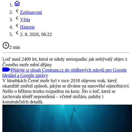
Zajímavosti
Věda
Historie
2. 8. 2026, 06:22
2 min
Loď stará 2400 let, která se nikdy nerozpadla: jak nebývalý objev z
Černého moře mění dějiny
Přidejte si obsah Centrum.cz do oblíbených zdrojů pro Google
hledání a Google zprávy
V hloubkách Černé moře byl v roce 2018 objeven vrak, který
okamžitě změnil způsob, jakým se díváme na starověké námořnictví.
Nešlo o běžnou trosku rozpadlou na kusy. Šlo o loď, která se
zachovala téměř neporušená – včetně stožáru, paluby i
konstrukčních detailů.