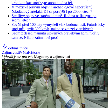
kronikou katastrof vytesanou do dna řek
V mexické jeskyni objevili archeologové neporušený
čokoládový artefakt. Dá se po(u)žít i po 2000 letech?
Strašlivý objev ve starém komíně. Rodina našla syna po
sedmi letech
Sověti před 100 lety vymysleli vlak budoucnosti. Futuristický
stroj měl jezdit 300 km/h, nakonec zmizel v archivech
Sedm z deseti mamutů ulovených pravěkými lidmi tvořily
samice. Nikdo zatím neví proč
Zobrazit více
Zajímavosti
Věda
Historie
Vybrali jsme pro vás
Magazíny a zajímavosti