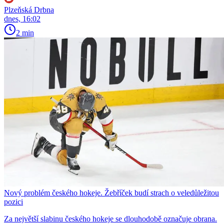
Plzeňská Drbna
dnes, 16:02
2 min
Nový problém českého hokeje. Žebříček budí strach o veledůležitou
pozici
Za největší slabinu českého hokeje se dlouhodobě označuje obrana.