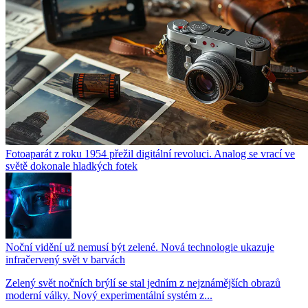
Fotoaparát z roku 1954 přežil digitální revoluci. Analog se vrací ve
světě dokonale hladkých fotek
Noční vidění už nemusí být zelené. Nová technologie ukazuje
infračervený svět v barvách
Zelený svět nočních brýlí se stal jedním z nejznámějších obrazů
moderní války. Nový experimentální systém z...