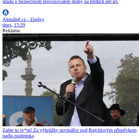
úřadu o bezpečnosti provozovatele dráhy na příštích pět let.
Aktuálně.cz - Zprávy
dnes, 15:29
Reklama
Zabte tu sv*ni! Za výhrůžky novinářce pod Rajchlovým příspěvkem
padla podmínka