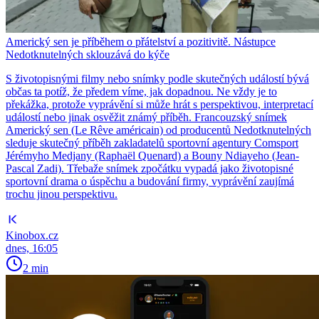
Americký sen je příběhem o přátelství a pozitivitě. Nástupce
Nedotknutelných sklouzává do kýče
S životopisnými filmy nebo snímky podle skutečných událostí bývá
občas ta potíž, že předem víme, jak dopadnou. Ne vždy je to
překážka, protože vyprávění si může hrát s perspektivou, interpretací
událostí nebo jinak osvěžit známý příběh. Francouzský snímek
Americký sen (Le Rêve américain) od producentů Nedotknutelných
sleduje skutečný příběh zakladatelů sportovní agentury Comsport
Jérémyho Medjany (Raphaël Quenard) a Bouny Ndiayeho (Jean-
Pascal Zadi). Třebaže snímek zpočátku vypadá jako životopisné
sportovní drama o úspěchu a budování firmy, vyprávění zaujímá
trochu jinou perspektivu.
Kinobox.cz
dnes, 16:05
2 min