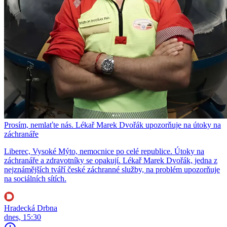
Prosím, nemlaťte nás. Lékař Marek Dvořák upozorňuje na útoky na
záchranáře
Liberec, Vysoké Mýto, nemocnice po celé republice. Útoky na
záchranáře a zdravotníky se opakují. Lékař Marek Dvořák, jedna z
nejznámějších tváří české záchranné služby, na problém upozorňuje
na sociálních sítích.
Hradecká Drbna
dnes, 15:30