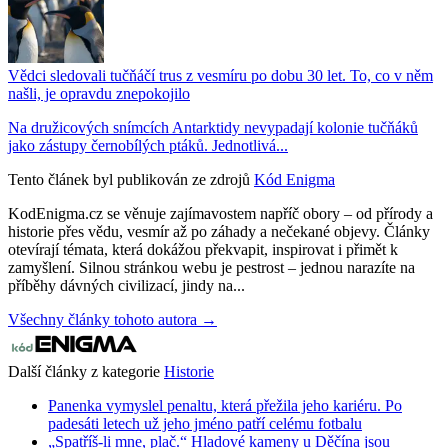
Vědci sledovali tučňáčí trus z vesmíru po dobu 30 let. To, co v něm
našli, je opravdu znepokojilo
Na družicových snímcích Antarktidy nevypadají kolonie tučňáků
jako zástupy černobílých ptáků. Jednotlivá...
Tento článek byl publikován ze zdrojů
Kód Enigma
KodEnigma.cz se věnuje zajímavostem napříč obory – od přírody a
historie přes vědu, vesmír až po záhady a nečekané objevy. Články
otevírají témata, která dokážou překvapit, inspirovat i přimět k
zamyšlení. Silnou stránkou webu je pestrost – jednou narazíte na
příběhy dávných civilizací, jindy na...
Všechny články tohoto autora →
Další články z kategorie
Historie
Panenka vymyslel penaltu, která přežila jeho kariéru. Po
padesáti letech už jeho jméno patří celému fotbalu
„Spatříš-li mne, plač.“ Hladové kameny u Děčína jsou