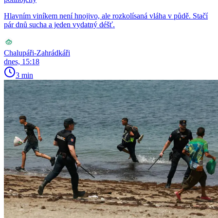
Hlavním viníkem není hnojivo, ale rozkolísaná vláha v půdě. Stačí
pár dnů sucha a jeden vydatný déšť.
Chalupáři-Zahrádkáři
dnes, 15:18
3 min