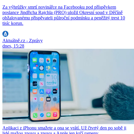
Za výhrůžky smrtí novinářce na Facebooku pod příspěvkem
poslance Jindřicha Rajchla (PRO) uložil Okresní soud v Děčíně
obžalovanému přispěvateli půlroční podmínku a peněžitý trest 10
tisíc korun.
Aktuálně.cz - Zprávy
dnes, 15:28
Aplikaci z iPhonu smažete a ona se vrátí. Už čtvrtý den po sobě ji
lidé mažou znovu a znovu a Apple jen krčí rameny