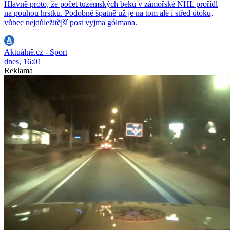
Hlavně proto, že počet tuzemských beků v zámořské NHL prořídl
na pouhou hrstku. Podobně špatně už je na tom ale i střed útoku,
vůbec nejdůležitější post vyjma gólmana.
Aktuálně.cz - Sport
dnes, 16:01
Reklama