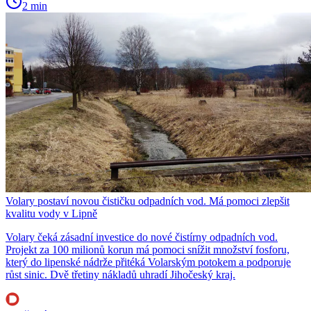
2 min
Volary postaví novou čističku odpadních vod. Má pomoci zlepšit
kvalitu vody v Lipně
Volary čeká zásadní investice do nové čistírny odpadních vod.
Projekt za 100 milionů korun má pomoci snížit množství fosforu,
který do lipenské nádrže přitéká Volarským potokem a podporuje
růst sinic. Dvě třetiny nákladů uhradí Jihočeský kraj.