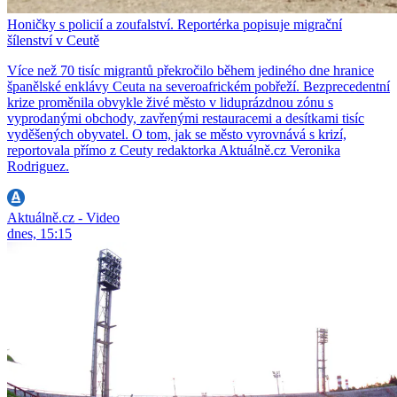
Honičky s policií a zoufalství. Reportérka popisuje migrační
šílenství v Ceutě
Více než 70 tisíc migrantů překročilo během jediného dne hranice
španělské enklávy Ceuta na severoafrickém pobřeží. Bezprecedentní
krize proměnila obvykle živé město v liduprázdnou zónu s
vyprodanými obchody, zavřenými restauracemi a desítkami tisíc
vyděšených obyvatel. O tom, jak se město vyrovnává s krizí,
reportovala přímo z Ceuty redaktorka Aktuálně.cz Veronika
Rodriguez.
Aktuálně.cz - Video
dnes, 15:15