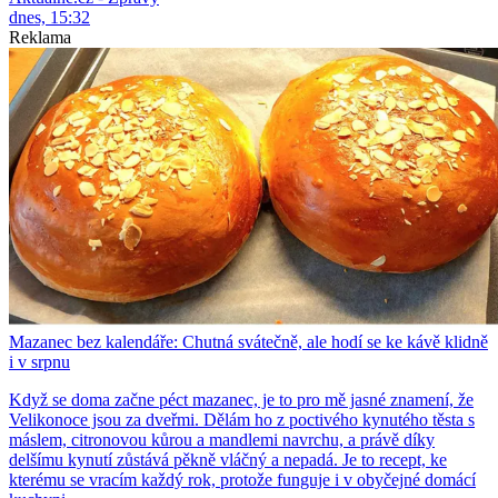
dnes, 15:32
Reklama
Mazanec bez kalendáře: Chutná svátečně, ale hodí se ke kávě klidně
i v srpnu
Když se doma začne péct mazanec, je to pro mě jasné znamení, že
Velikonoce jsou za dveřmi. Dělám ho z poctivého kynutého těsta s
máslem, citronovou kůrou a mandlemi navrchu, a právě díky
delšímu kynutí zůstává pěkně vláčný a nepadá. Je to recept, ke
kterému se vracím každý rok, protože funguje i v obyčejné domácí