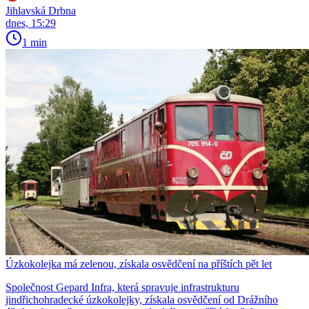
Jihlavská Drbna
dnes, 15:29
1 min
Úzkokolejka má zelenou, získala osvědčení na příštích pět let
Společnost Gepard Infra, která spravuje infrastrukturu
jindřichohradecké úzkokolejky, získala osvědčení od Drážního