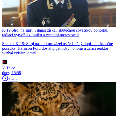
K-19 Stroj na smrt: Filmaři získali skutečnou sovětskou ponorku,
radiaci vytvořili z toniku a veteráni protestovali
Snímek K-19: Stroj na smrt provázel ostře laděný dopis od skutečné
posádky. Harrison Ford dostal gigantický honorář a zářící reaktor
skrývá zvláštní detail.
V Telce
dnes, 15:58
3 min