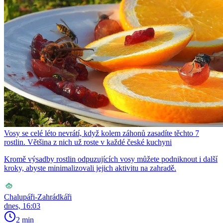
Vosy se celé léto nevrátí, když kolem záhonů zasadíte těchto 7
rostlin. Většina z nich už roste v každé české kuchyni
Kromě výsadby rostlin odpuzujících vosy můžete podniknout i další
kroky, abyste minimalizovali jejich aktivitu na zahradě.
Chalupáři-Zahrádkáři
dnes, 16:03
2 min