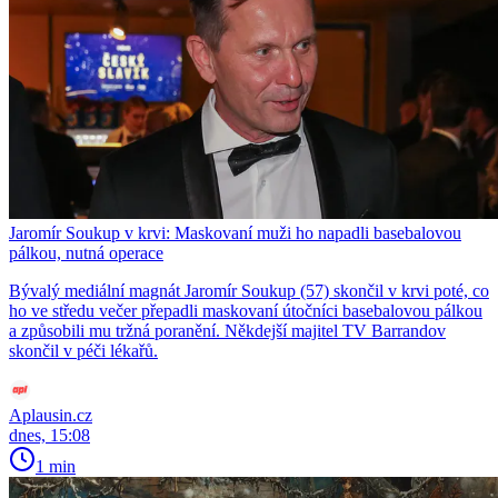
Jaromír Soukup v krvi: Maskovaní muži ho napadli basebalovou
pálkou, nutná operace
Bývalý mediální magnát Jaromír Soukup (57) skončil v krvi poté, co
ho ve středu večer přepadli maskovaní útočníci basebalovou pálkou
a způsobili mu tržná poranění. Někdejší majitel TV Barrandov
skončil v péči lékařů.
Aplausin.cz
dnes, 15:08
1 min