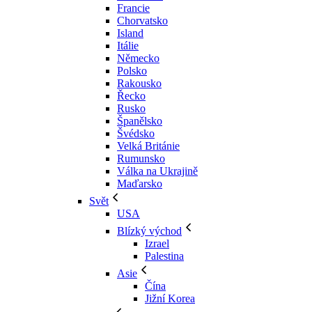
Francie
Chorvatsko
Island
Itálie
Německo
Polsko
Rakousko
Řecko
Rusko
Španělsko
Švédsko
Velká Británie
Rumunsko
Válka na Ukrajině
Maďarsko
Svět
USA
Blízký východ
Izrael
Palestina
Asie
Čína
Jižní Korea