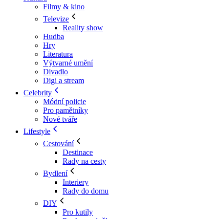
Filmy & kino
Televize
Reality show
Hudba
Hry
Literatura
Výtvarné umění
Divadlo
Digi a stream
Celebrity
Módní policie
Pro pamětníky
Nové tváře
Lifestyle
Cestování
Destinace
Rady na cesty
Bydlení
Interiery
Rady do domu
DIY
Pro kutily