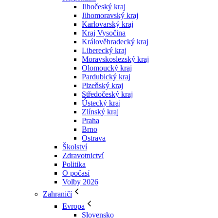
Jihočeský kraj
Jihomoravský kraj
Karlovarský kraj
Kraj Vysočina
Králověhradecký kraj
Liberecký kraj
Moravskoslezský kraj
Olomoucký kraj
Pardubický kraj
Plzeňský kraj
Středočeský kraj
Ústecký kraj
Zlínský kraj
Praha
Brno
Ostrava
Školství
Zdravotnictví
Politika
O počasí
Volby 2026
Zahraničí
Evropa
Slovensko