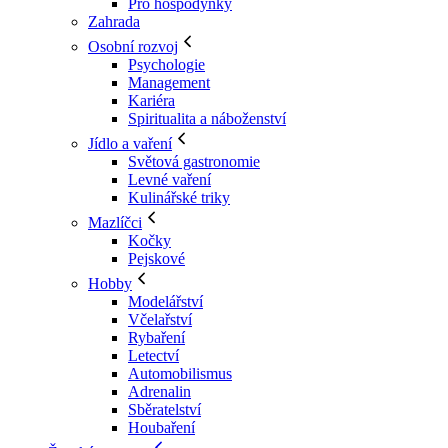
Pro hospodyňky
Zahrada
Osobní rozvoj
Psychologie
Management
Kariéra
Spiritualita a náboženství
Jídlo a vaření
Světová gastronomie
Levné vaření
Kulinářské triky
Mazlíčci
Kočky
Pejskové
Hobby
Modelářství
Včelařství
Rybaření
Letectví
Automobilismus
Adrenalin
Sběratelství
Houbaření