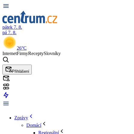
pátek 7. 8.
pá 7. 8.
26°C
Internet
Firmy
Recepty
Slovníky
Přihlášení
Zprávy
Domácí
Regionální