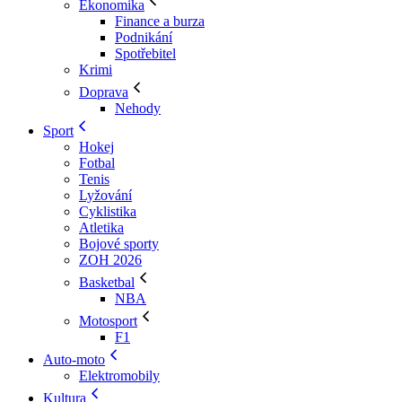
Ekonomika
Finance a burza
Podnikání
Spotřebitel
Krimi
Doprava
Nehody
Sport
Hokej
Fotbal
Tenis
Lyžování
Cyklistika
Atletika
Bojové sporty
ZOH 2026
Basketbal
NBA
Motosport
F1
Auto-moto
Elektromobily
Kultura