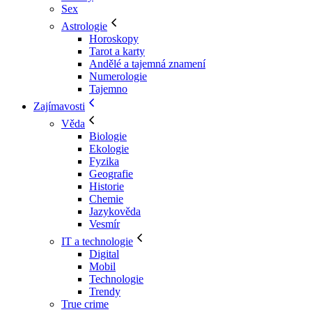
Sex
Astrologie
Horoskopy
Tarot a karty
Andělé a tajemná znamení
Numerologie
Tajemno
Zajímavosti
Věda
Biologie
Ekologie
Fyzika
Geografie
Historie
Chemie
Jazykověda
Vesmír
IT a technologie
Digital
Mobil
Technologie
Trendy
True crime