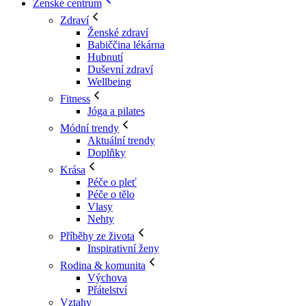
Ženské centrum
Zdraví
Ženské zdraví
Babiččina lékárna
Hubnutí
Duševní zdraví
Wellbeing
Fitness
Jóga a pilates
Módní trendy
Aktuální trendy
Doplňky
Krása
Péče o pleť
Péče o tělo
Vlasy
Nehty
Příběhy ze života
Inspirativní ženy
Rodina & komunita
Výchova
Přátelství
Vztahy