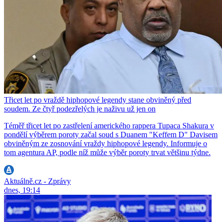
Třicet let po vraždě hiphopové legendy stane obviněný před
soudem. Ze čtyř podezřelých je naživu už jen on
Téměř třicet let po zastřelení amerického rappera Tupaca Shakura v
pondělí výběrem poroty začal soud s Duanem "Keffem D" Davisem
obviněným ze zosnování vraždy hiphopové legendy. Informuje o
tom agentura AP, podle níž může výběr poroty trvat většinu týdne.
Aktuálně.cz - Zprávy
dnes, 19:14