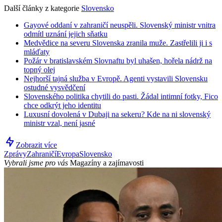
Další články z kategorie
Slovensko
Gayové oddaní v zahraničí neuspěli. Slovenský ministr vnitra
odmítl uznání jejich sňatku
Medvědice na severu Slovenska zranila muže. Zastřelili ji i s
mláďaty
Požár v bratislavském Slovnaftu byl uhašen, hořela nádrž na
topný olej
Nejhorší tajná služba v Evropě. Agenti vystavili Slovensku
ostudné vysvědčení
Slovenského politika chytili do pasti. Žádal intimní fotky, Fico
chce odkrýt jeho identitu
Luxusní dovolená v Dubaji na sekeru? Kde na ni slovenský
ministr vzal, není jasné
Zobrazit více
Zprávy
Zahraničí
Evropa
Slovensko
Vybrali jsme pro vás
Magazíny a zajímavosti