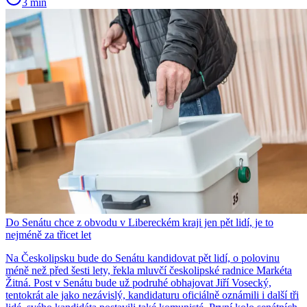
3 min
Do Senátu chce z obvodu v Libereckém kraji jen pět lidí, je to
nejméně za třicet let
Na Českolipsku bude do Senátu kandidovat pět lidí, o polovinu
méně než před šesti lety, řekla mluvčí českolipské radnice Markéta
Žitná. Post v Senátu bude už podruhé obhajovat Jiří Vosecký,
tentokrát ale jako nezávislý, kandidaturu oficiálně oznámili i další tři