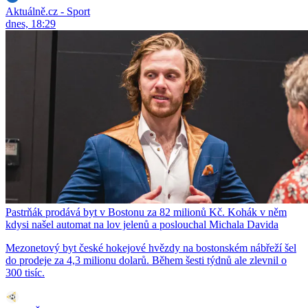
Aktuálně.cz - Sport
dnes, 18:29
Pastrňák prodává byt v Bostonu za 82 milionů Kč. Kohák v něm
kdysi našel automat na lov jelenů a poslouchal Michala Davida
Mezonetový byt české hokejové hvězdy na bostonském nábřeží šel
do prodeje za 4,3 milionu dolarů. Během šesti týdnů ale zlevnil o
300 tisíc.