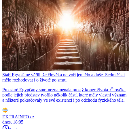
Staří Egypťané věřili, že člověka netvoří jen tělo a duše. Sedm částí
mělo rozhodovat i o životě po smrti
Pro staré Egypťany smrt neznamenala prostý konec života. Člověka
podle jejich představ tvořilo několik částí, které měly vlastní význam
a některé pokračovaly ve své existenci i po odchodu fyzického těla.
EXTRAINFO.cz
dnes, 18:05