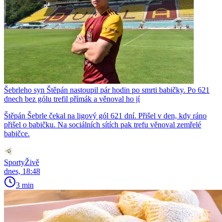
Šebrleho syn Štěpán nastoupil pár hodin po smrti babičky. Po 621
dnech bez gólu trefil přímák a věnoval ho jí
Štěpán Šebrle čekal na ligový gól 621 dní. Přišel v den, kdy ráno
přišel o babičku. Na sociálních sítích pak trefu věnoval zemřelé
babičce.
SportyŽivě
dnes, 18:48
3 min