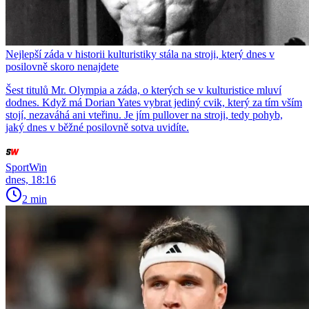
Nejlepší záda v historii kulturistiky stála na stroji, který dnes v
posilovně skoro nenajdete
Šest titulů Mr. Olympia a záda, o kterých se v kulturistice mluví
dodnes. Když má Dorian Yates vybrat jediný cvik, který za tím vším
stojí, nezaváhá ani vteřinu. Je jím pullover na stroji, tedy pohyb,
jaký dnes v běžné posilovně sotva uvidíte.
SportWin
dnes, 18:16
2 min