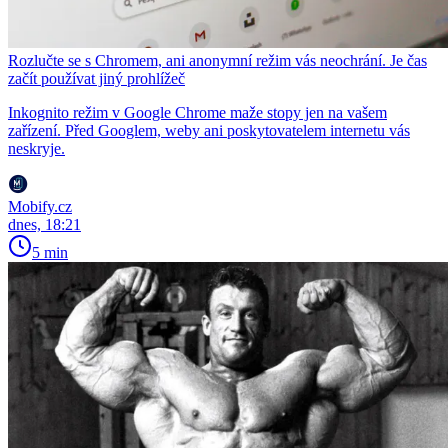
Rozlučte se s Chromem, ani anonymní režim vás neochrání. Je čas
začít používat jiný prohlížeč
Inkognito režim v Google Chrome maže stopy jen na vašem
zařízení. Před Googlem, weby ani poskytovatelem internetu vás
neskryje.
Mobify.cz
dnes, 18:21
5 min