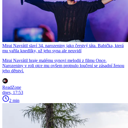
Mirai Navrátil slaví 34. narozeniny jako čerstvý táta. Babička, která
mu vařila knedlíky, už jeho syna ale neuvidí
Mirai Navrátil hraje malému synovi melodii z filmu Once.
Narozeniny v roli otce mu ovšem protnulo loučení se zásadní ženou
jeho dětství.
ReadZone
dnes, 17:53
2 min