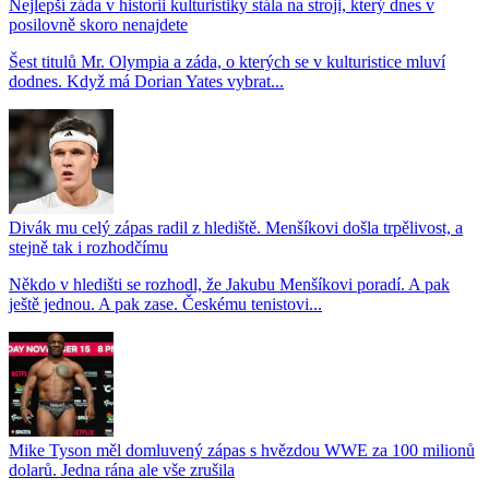
Nejlepší záda v historii kulturistiky stála na stroji, který dnes v
posilovně skoro nenajdete
Šest titulů Mr. Olympia a záda, o kterých se v kulturistice mluví
dodnes. Když má Dorian Yates vybrat...
Divák mu celý zápas radil z hlediště. Menšíkovi došla trpělivost, a
stejně tak i rozhodčímu
Někdo v hledišti se rozhodl, že Jakubu Menšíkovi poradí. A pak
ještě jednou. A pak zase. Českému tenistovi...
Mike Tyson měl domluvený zápas s hvězdou WWE za 100 milionů
dolarů. Jedna rána ale vše zrušila