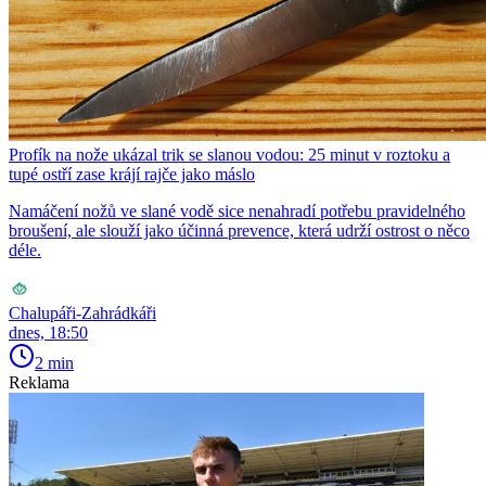
Profík na nože ukázal trik se slanou vodou: 25 minut v roztoku a
tupé ostří zase krájí rajče jako máslo
Namáčení nožů ve slané vodě sice nenahradí potřebu pravidelného
broušení, ale slouží jako účinná prevence, která udrží ostrost o něco
déle.
Chalupáři-Zahrádkáři
dnes, 18:50
2 min
Reklama