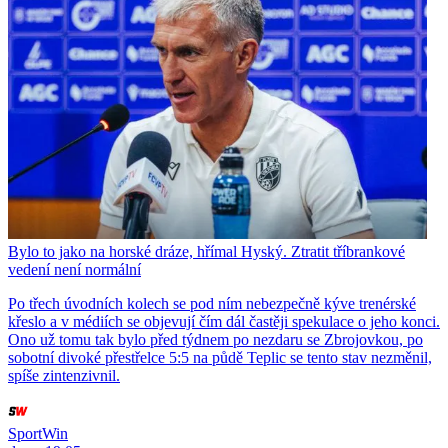
Bylo to jako na horské dráze, hřímal Hyský. Ztratit tříbrankové
vedení není normální
Po třech úvodních kolech se pod ním nebezpečně kýve trenérské
křeslo a v médiích se objevují čím dál častěji spekulace o jeho konci.
Ono už tomu tak bylo před týdnem po nezdaru se Zbrojovkou, po
sobotní divoké přestřelce 5:5 na půdě Teplic se tento stav nezměnil,
spíše zintenzivnil.
SportWin