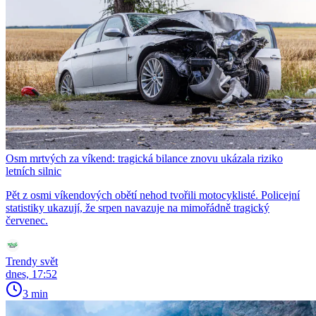
Osm mrtvých za víkend: tragická bilance znovu ukázala riziko
letních silnic
Pět z osmi víkendových obětí nehod tvořili motocyklisté. Policejní
statistiky ukazují, že srpen navazuje na mimořádně tragický
červenec.
Trendy svět
dnes, 17:52
3 min