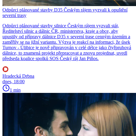
Odpůrci plánované stavby D35 Českým rájem vyzvali k opuštění
severní trasy
Odpůrci plánované stavby silnice Českým rájem vyzvali stát,
Ředitelství silnic a dálnic ČR, ministerstva, kraje a obce, aby
upustily od přípravy dálnice D35 v severní trase cenným územím a
zaměřily se na jižní variantu. Výzva je reakcí na informaci, že úsek
Turnov - Úlibice je nově připravován v celé délce jako čtyřpruhová
dálnice, to znamená projekt přepracovat a znovu projednat, uvedl
předseda koalice spolků SOS Český ráj Jan Piňos.
Hradecká Drbna
dnes, 18:00
1 min