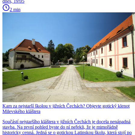
dnes, 19:05
2 min
Kam za nejstarší školou v jižních Čechách? Objevte gotický klenot
Milevského kláštera
Součástí nejstaršího kláštera v jižních Čechách je docela nenápadná
stavba. Na první pohled byste do ní neřekli, že je mimořádně
historicky cenná. Jedná se o gotickou Latinskou školu, která stojí po