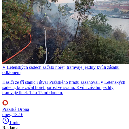
V Letenských sadech začalo hořet, tramvaje jezdily kvůli zásahu
odklonem
Hasiči ze tří stanic i útvar Pražského hradu zasahovali v Letenských
sadech, kde začal hořet porost ve svahu. Kvůli zásahu jezdily
tramvaje linek 12 a 15 odklonem.
Pražská Drbna
dnes, 18:16
1 min
Reklama