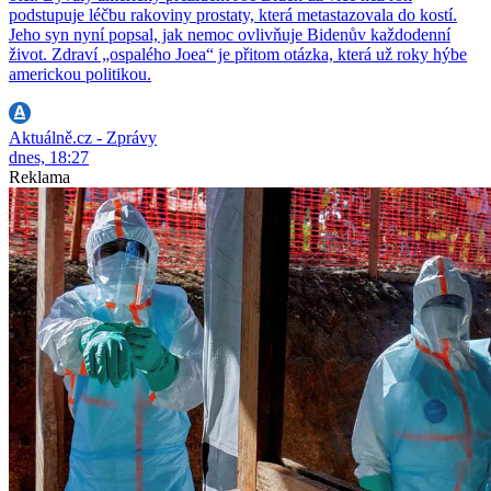
podstupuje léčbu rakoviny prostaty, která metastazovala do kostí.
Jeho syn nyní popsal, jak nemoc ovlivňuje Bidenův každodenní
život. Zdraví „ospalého Joea“ je přitom otázka, která už roky hýbe
americkou politikou.
Aktuálně.cz - Zprávy
dnes, 18:27
Reklama