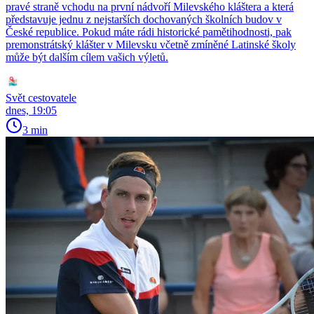
pravé straně vchodu na první nádvoří Milevského kláštera a která
představuje jednu z nejstarších dochovaných školních budov v
České republice. Pokud máte rádi historické pamětihodnosti, pak
premonstrátský klášter v Milevsku včetně zmíněné Latinské školy
může být dalším cílem vašich výletů.
Svět cestovatele
dnes, 19:05
3 min