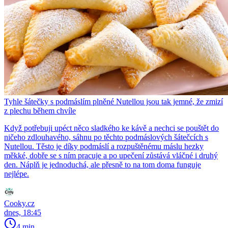
Tyhle šátečky s podmáslím plněné Nutellou jsou tak jemné, že zmizí
z plechu během chvíle
Když potřebuji upéct něco sladkého ke kávě a nechci se pouštět do
ničeho zdlouhavého, sáhnu po těchto podmáslových šátečcích s
Nutellou. Těsto je díky podmáslí a rozpuštěnému máslu hezky
měkké, dobře se s ním pracuje a po upečení zůstává vláčné i druhý
den. Náplň je jednoduchá, ale přesně to na tom doma funguje
nejlépe.
Cooky.cz
dnes, 18:45
4 min