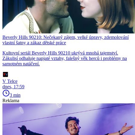
Beverly Hills 90210: Nečekaný zájem, velké úpravy, zdemolování
vlastní šatny a zákaz dětské práce
Kultovní seriál Beverly Hills 90210 ukrývá mnohá tajemství.
Zákulisí odhaluje napjaté vztahy, falešný věk herců i problémy na
samotném natáčení.
V Telce
dnes, 17:59
3 min
Reklama