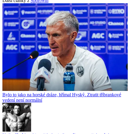
Další články z
SportWin
Bylo to jako na horské dráze, hřímal Hyský. Ztratit tříbrankové
vedení není normální