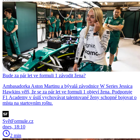
Bude za pár let ve formuli 1 závodit žena?
Ambasadorka Aston Martinu a bývalá závodnice W Series Jessica
Hawkins věří, že se za pár let ve formuli 1 objeví žena. Podporuje
F1 Academy v úsilí vychovávat talentované ženy schopné bojovat o
místa na startovním roštu.
SvětFormule.cz
dnes, 18:10
2 min