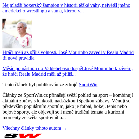
Nejmladší boxerský šampion v historii těžké váhy, největší jméno
amerického wrestlingu a suma, kterou v...
Hráči měli až příliš volnosti. José Mourinho zavedl v Realu Madrid
tři nová pravidla
Měsíc po nástupu do Valdebebasu dospěl José Mourinho k závěru,
že hráči Realu Madrid měli až příliš...
Tento článek byl publikován ze zdrojů
SportWin
Články ze SportWin.cz přinášejí svěží pohled na sport – kombinují
aktuální zprávy s lehkostí, nadsázkou i špetkou zábavy. Věnují se
především populárním sportům, jako je fotbal, hokej, tenis nebo
bojové sporty, ale objevují se i méně tradiční témata a kuriózní
momenty ze světa sportovního...
Všechny články tohoto autora →