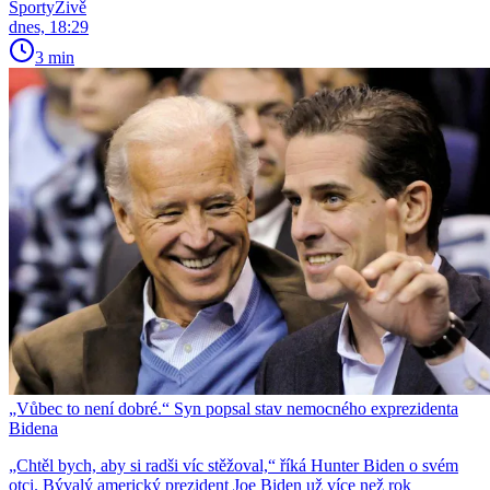
SportyŽivě
dnes, 18:29
3 min
„Vůbec to není dobré.“ Syn popsal stav nemocného exprezidenta
Bidena
„Chtěl bych, aby si radši víc stěžoval,“ říká Hunter Biden o svém
otci. Bývalý americký prezident Joe Biden už více než rok