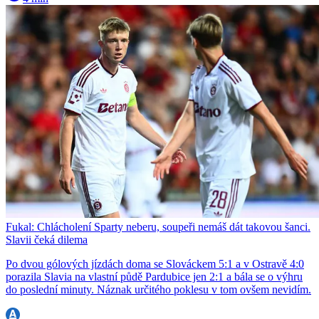
Fukal: Chlácholení Sparty neberu, soupeři nemáš dát takovou šanci.
Slavii čeká dilema
Po dvou gólových jízdách doma se Slováckem 5:1 a v Ostravě 4:0
porazila Slavia na vlastní půdě Pardubice jen 2:1 a bála se o výhru
do poslední minuty. Náznak určitého poklesu v tom ovšem nevidím.