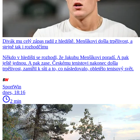
Divák mu celý zápas radil z hlediště. Menšíkovi došla trpělivost, a
stejně tak i rozhodčímu
Někdo v hledišti se rozhodl, že Jakubu Menšíkovi poradí. A pak
ještě jednou. A pak zase. Českému tenistovi nakonec došla
trpělivost, zamířil k síti a to, co následovalo, obletělo tenisový svět.
SportWin
dnes, 18:16
2 min