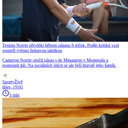
Tenista Norrie převlékl během zápasu 8 triček. Podle kritiků vzal
soupeři rytmus špinavou taktikou
Cameron Norrie otočil zápas s de Minaurem v Montrealu a
postoupil dál. Na sociálních sítích se ale řeší hlavně jeho šatník.
SportyŽivě
dnes, 19:01
3 min