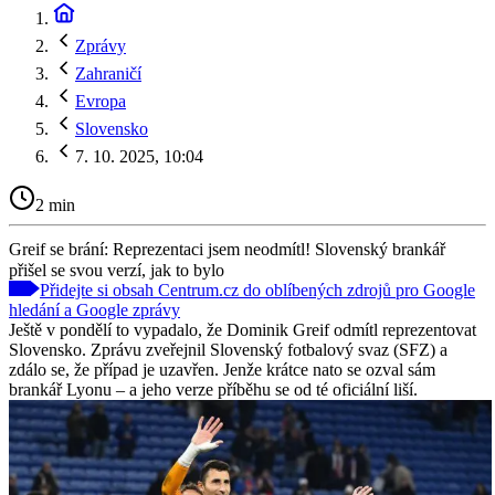
Zprávy
Zahraničí
Evropa
Slovensko
7. 10. 2025, 10:04
2 min
Greif se brání: Reprezentaci jsem neodmítl! Slovenský brankář
přišel se svou verzí, jak to bylo
Přidejte si obsah Centrum.cz do oblíbených zdrojů pro Google
hledání a Google zprávy
Ještě v pondělí to vypadalo, že Dominik Greif odmítl reprezentovat
Slovensko. Zprávu zveřejnil Slovenský fotbalový svaz (SFZ) a
zdálo se, že případ je uzavřen. Jenže krátce nato se ozval sám
brankář Lyonu – a jeho verze příběhu se od té oficiální liší.