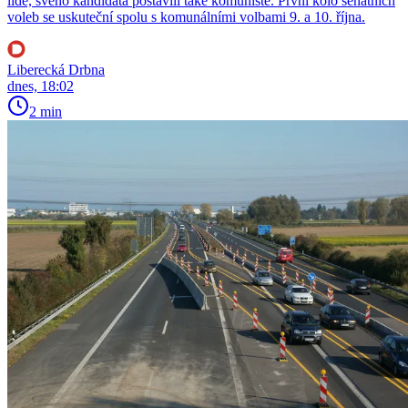
lidé, svého kandidáta postavili také komunisté. První kolo senátních
voleb se uskuteční spolu s komunálními volbami 9. a 10. října.
Liberecká Drbna
dnes, 18:02
2 min