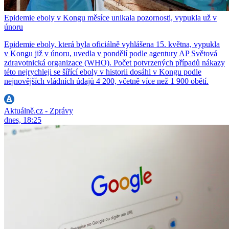
Epidemie eboly v Kongu měsíce unikala pozornosti, vypukla už v
únoru
Epidemie eboly, která byla oficiálně vyhlášena 15. května, vypukla
v Kongu již v únoru, uvedla v pondělí podle agentury AP Světová
zdravotnická organizace (WHO). Počet potvrzených případů nákazy
této nejrychleji se šířící eboly v historii dosáhl v Kongu podle
nejnovějších vládních údajů 4 200, včetně více než 1 900 obětí.
Aktuálně.cz - Zprávy
dnes, 18:25