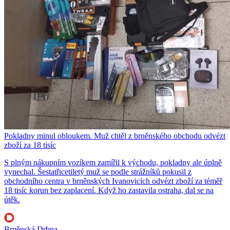
Pokladny minul obloukem. Muž chtěl z brněnského obchodu odvézt
zboží za 18 tisíc
S plným nákupním vozíkem zamířil k východu, pokladny ale úplně
vynechal. Šestatřicetiletý muž se podle strážníků pokusil z
obchodního centra v brněnských Ivanovicích odvézt zboží za téměř
18 tisíc korun bez zaplacení. Když ho zastavila ostraha, dal se na
útěk.
Brněnská Drbna