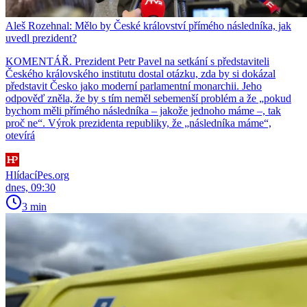
Aleš Rozehnal: Mělo by České království přímého následníka, jak
uvedl prezident?
KOMENTÁŘ. Prezident Petr Pavel na setkání s představiteli
Českého královského institutu dostal otázku, zda by si dokázal
představit Česko jako moderní parlamentní monarchii. Jeho
odpověď zněla, že by s tím neměl sebemenší problém a že „pokud
bychom měli přímého následníka – jakože jednoho máme –, tak
proč ne“. Výrok prezidenta republiky, že „následníka máme“,
otevírá
HlídacíPes.org
dnes, 09:30
3 min