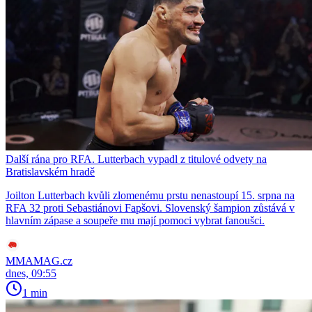
Další rána pro RFA. Lutterbach vypadl z titulové odvety na
Bratislavském hradě
Joilton Lutterbach kvůli zlomenému prstu nenastoupí 15. srpna na
RFA 32 proti Sebastiánovi Fapšovi. Slovenský šampion zůstává v
hlavním zápase a soupeře mu mají pomoci vybrat fanoušci.
MMAMAG.cz
dnes, 09:55
1 min