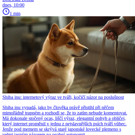
dnes, 10:00
1 min
Shiba inu: internetový výraz ve tváři, kočičí názor na poslušnost
Shiba inu vypadá, jako by člověka právě přistihl při něčem
mimořádně trapném a rozhodl se, že to zatím nebude komentovat.
Má dokonale stočený ocas, liščí výraz, elegantní pohyb a obličej,
který internet proměnil v jednu z nejslavnějších psích tváří vůbec.
Jenže pod memem se skrývá staré japonské lovecké plemeno s
velmi jasným názorem na osobní autonomii.