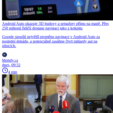
Android Auto ukazuje 3D budovy a semafory přímo na mapě. Přes
250 milionů řidičů dostane navigaci jako z kokpitu
Google spouští největší proměnu navigace v Android Auto za
poslední dekádu, a potenciálně zasáhne čtvrt miliardy aut na
silnicích.
Mobify.cz
dnes, 09:32
4 min