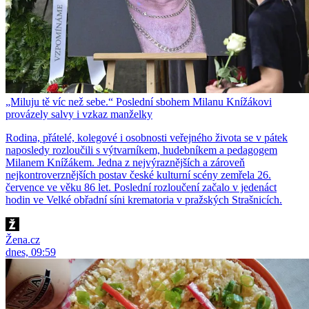
„Miluju tě víc než sebe.“ Poslední sbohem Milanu Knížákovi
provázely salvy i vzkaz manželky
Rodina, přátelé, kolegové i osobnosti veřejného života se v pátek
naposledy rozloučili s výtvarníkem, hudebníkem a pedagogem
Milanem Knížákem. Jedna z nejvýraznějších a zároveň
nejkontroverznějších postav české kulturní scény zemřela 26.
července ve věku 86 let. Poslední rozloučení začalo v jedenáct
hodin ve Velké obřadní síni krematoria v pražských Strašnicích.
Žena.cz
dnes, 09:59