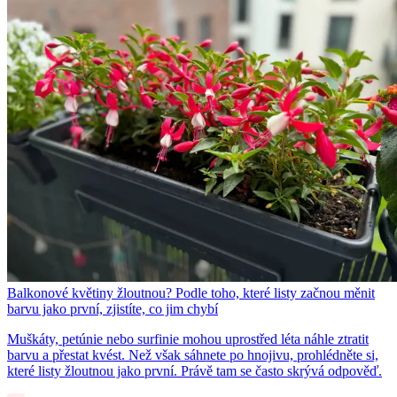
Balkonové květiny žloutnou? Podle toho, které listy začnou měnit
barvu jako první, zjistíte, co jim chybí
Muškáty, petúnie nebo surfinie mohou uprostřed léta náhle ztratit
barvu a přestat kvést. Než však sáhnete po hnojivu, prohlédněte si,
které listy žloutnou jako první. Právě tam se často skrývá odpověď.