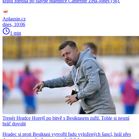
krásu zdědila po slavné mamince Catherine Zeta-Jones (56).
Aplausin.cz
dnes, 10:06
1 min
Trenér Hradce Horejš po bitvě s Besiktasem zuřil. Tohle si nesmí
hráč dovolit
Hradec si proti Besiktasi vytvořil řadu vyložených šancí, hrál přes