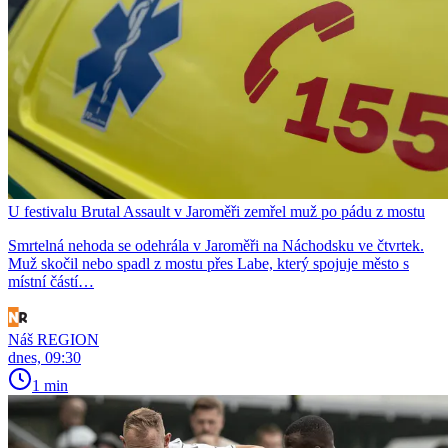
U festivalu Brutal Assault v Jaroměři zemřel muž po pádu z mostu
Smrtelná nehoda se odehrála v Jaroměři na Náchodsku ve čtvrtek.
Muž skočil nebo spadl z mostu přes Labe, který spojuje město s
místní částí…
Náš REGION
dnes, 09:30
1 min