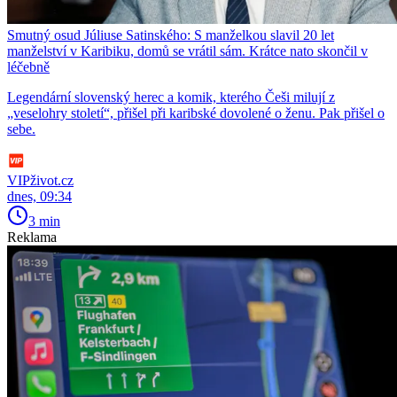
Smutný osud Júliuse Satinského: S manželkou slavil 20 let
manželství v Karibiku, domů se vrátil sám. Krátce nato skončil v
léčebně
Legendární slovenský herec a komik, kterého Češi milují z
„veselohry století“, přišel při karibské dovolené o ženu. Pak přišel o
sebe.
VIPživot.cz
dnes, 09:34
3 min
Reklama