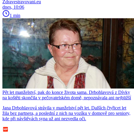
Zdravestravovani.eu
dnes, 10:06
1 min
Pět let manželství, pak do konce života sama. Drbohlavová z Dívky
na koštěti skončila v pečovatelském domě, nepoznávala ani nejbližší
Jana Drbohlavová strávila v manželství pět let. Dalších čtyřicet let
žila bez partnera, a poslední z nich na vozíku v domově pro seniory,
kde při návštěvách syna už ani nezvedla oči.