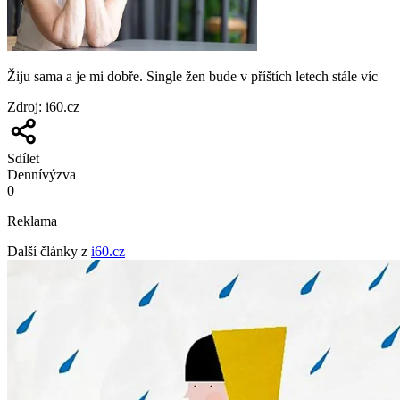
Žiju sama a je mi dobře. Single žen bude v příštích letech stále víc
Zdroj
:
i60.cz
Sdílet
Denní
výzva
0
Reklama
Další články z
i60.cz