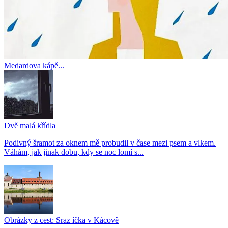
Medardova kápě...
Dvě malá křídla
Podivný šramot za oknem mě probudil v čase mezi psem a vlkem.
Váhám, jak jinak dobu, kdy se noc lomí s...
Obrázky z cest: Sraz íčka v Kácově