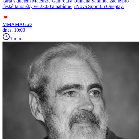
karta s duelem Mateusze Gamrota a Quillana Salkillda začne pro
české fanoušky ve 23:00 a nabídne ji Nova Sport 6 i Oneplay.
MMAMAG.cz
dnes, 10:03
1 min