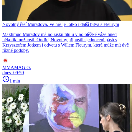
Novotný řeší Muradova. Ve hře je Jotko i další bitva s Fleurym
Makhmud Muradov má po zisku titulu v polotěžké váze hned
několik možností. Ondřej Novotný připustil sjednocení pásů s
Krzysztofem Jotkem i odvetu s Willem Fleurym, která může mít dvě
různé podoby.
MMAMAG.cz
dnes, 09:59
1 min