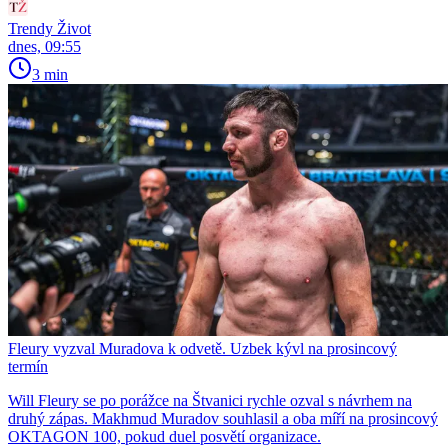
Trendy Život
dnes, 09:55
3 min
Fleury vyzval Muradova k odvetě. Uzbek kývl na prosincový
termín
Will Fleury se po porážce na Štvanici rychle ozval s návrhem na
druhý zápas. Makhmud Muradov souhlasil a oba míří na prosincový
OKTAGON 100, pokud duel posvětí organizace.