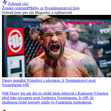
Zobrazit více
Ženské centrum
Příběhy ze života
Inspirativní ženy
Vybrali jsme pro vás
Magazíny a zajímavosti
Fleury pomáhá Vémolovi s návratem. Ir Terminátorovi proti
Vosgrönemu věří
Will Fleury jen pár dní po ztrátě titulu trénoval s Karlosem Vémolou
před jeho návratem proti Fredericu Vosgrönemu. Ir věří, že
zkušenost české legendy může ve Frankfurtu rozhodnout.