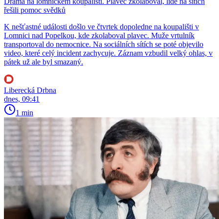
Drama na lomnickém koupališti. Plavec zkolaboval, lidé na sítích
řešili pomoc svědků
K nešťastné události došlo ve čtvrtek dopoledne na koupališti v
Lomnici nad Popelkou, kde zkolaboval plavec. Muže vrtulník
transportoval do nemocnice. Na sociálních sítích se poté objevilo
video, které celý incident zachycuje. Záznam vzbudil velký ohlas, v
pátek už ale byl smazaný.
Liberecká Drbna
dnes, 09:41
1 min