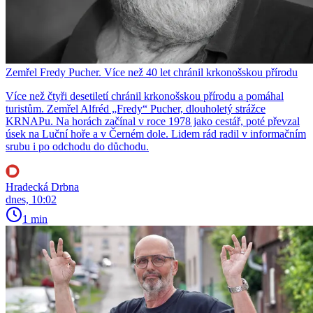
Zemřel Fredy Pucher. Více než 40 let chránil krkonošskou přírodu
Více než čtyři desetiletí chránil krkonošskou přírodu a pomáhal
turistům. Zemřel Alfréd „Fredy“ Pucher, dlouholetý strážce
KRNAPu. Na horách začínal v roce 1978 jako cestář, poté převzal
úsek na Luční hoře a v Černém dole. Lidem rád radil v informačním
srubu i po odchodu do důchodu.
Hradecká Drbna
dnes, 10:02
1 min