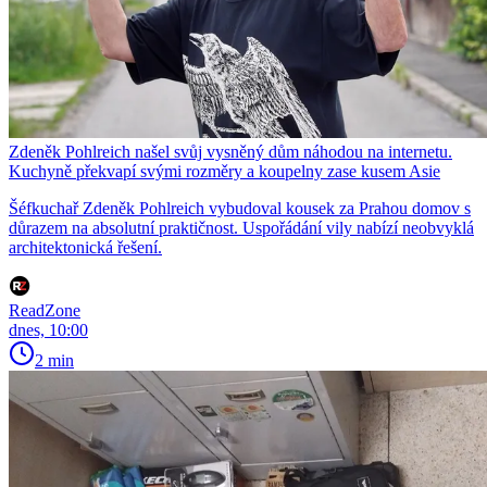
Zdeněk Pohlreich našel svůj vysněný dům náhodou na internetu.
Kuchyně překvapí svými rozměry a koupelny zase kusem Asie
Šéfkuchař Zdeněk Pohlreich vybudoval kousek za Prahou domov s
důrazem na absolutní praktičnost. Uspořádání vily nabízí neobvyklá
architektonická řešení.
ReadZone
dnes, 10:00
2 min