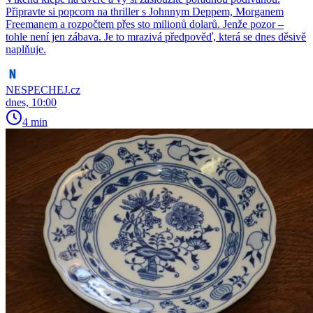
Připravte si popcorn na thriller s Johnnym Deppem, Morganem
Freemanem a rozpočtem přes sto milionů dolarů. Jenže pozor –
tohle není jen zábava. Je to mrazivá předpověď, která se dnes děsivě
naplňuje.
NESPECHEJ.cz
dnes, 10:00
4 min