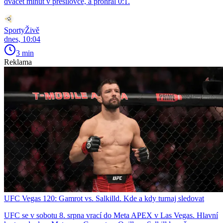
dvacet minut v přesilovce, a prohrál 0:1.
SportyŽivě
dnes, 10:04
3 min
Reklama
UFC Vegas 120: Gamrot vs. Salkilld. Kde a kdy turnaj sledovat
UFC se v sobotu 8. srpna vrací do Meta APEX v Las Vegas. Hlavní