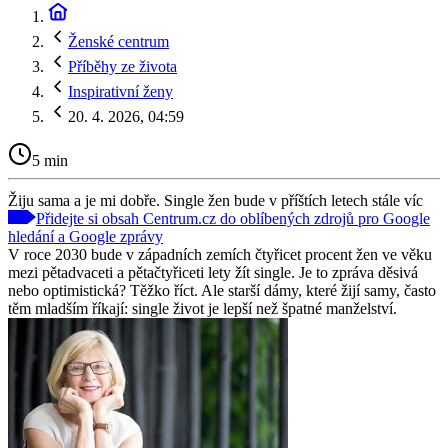
Ženské centrum
Příběhy ze života
Inspirativní ženy
20. 4. 2026, 04:59
5 min
Žiju sama a je mi dobře. Single žen bude v příštích letech stále víc
Přidejte si obsah Centrum.cz do oblíbených zdrojů pro Google
hledání a Google zprávy
V roce 2030 bude v západních zemích čtyřicet procent žen ve věku
mezi pětadvaceti a pětačtyřiceti lety žít single. Je to zpráva děsivá
nebo optimistická? Těžko říct. Ale starší dámy, které žijí samy, často
těm mladším říkají: single život je lepší než špatné manželství.