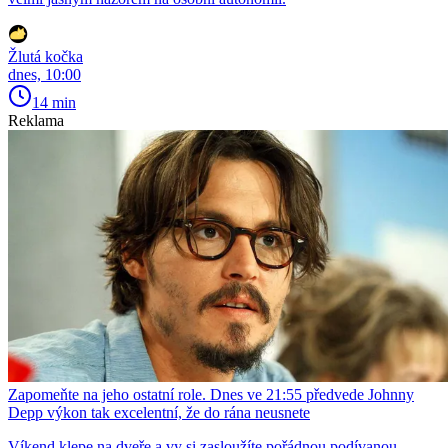
Žlutá kočka
dnes, 10:00
14 min
Reklama
Zapomeňte na jeho ostatní role. Dnes ve 21:55 předvede Johnny
Depp výkon tak excelentní, že do rána neusnete
Víkend klepe na dveře a vy si zasloužíte pořádnou podívanou.