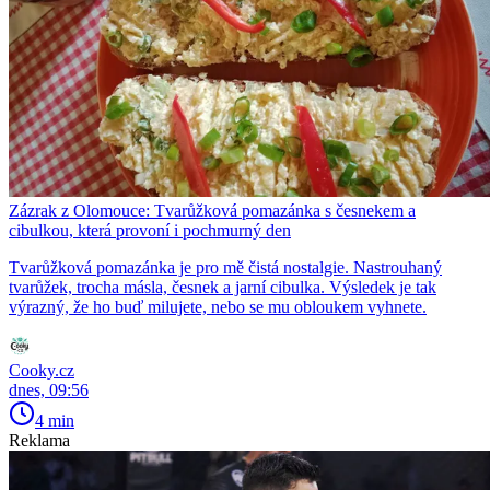
Zázrak z Olomouce: Tvarůžková pomazánka s česnekem a
cibulkou, která provoní i pochmurný den
Tvarůžková pomazánka je pro mě čistá nostalgie. Nastrouhaný
tvarůžek, trocha másla, česnek a jarní cibulka. Výsledek je tak
výrazný, že ho buď milujete, nebo se mu obloukem vyhnete.
Cooky.cz
dnes, 09:56
4 min
Reklama