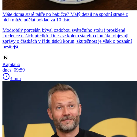
Máte doma staré talíře po babičce? Malý detail na spodní straně z
nich může udělat poklad za 10 tisíc
Modrobílý porcelán býval ozdobou svátečního stolu i prosklené
kredence našich předků. Dnes se kolem starého cibuláku objevují
zprávy o částkách v řádu tisíců korun, skutečnost je však o poznání
pestřejší.
Kapitalio
dnes, 09:59
3 min