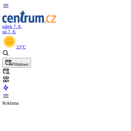
pátek 7. 8.
pá 7. 8.
23°C
Přihlášení
Reklama