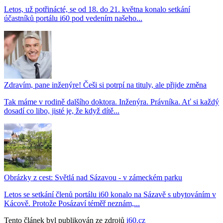
Letos, už potřinácté, se od 18. do 21. května konalo setkání
účastníků portálu i60 pod vedením našeho...
Zdravím, pane inženýre! Češi si potrpí na tituly, ale přijde změna
Tak máme v rodině dalšího doktora. Inženýra. Právníka. Ať si každý
dosadí co libo, jisté je, že když dítě...
Obrázky z cest: Světlá nad Sázavou - v zámeckém parku
Letos se setkání členů portálu i60 konalo na Sázavě s ubytováním v
Kácově. Protože Posázaví téměř neznám,...
Tento článek byl publikován ze zdrojů
i60.cz