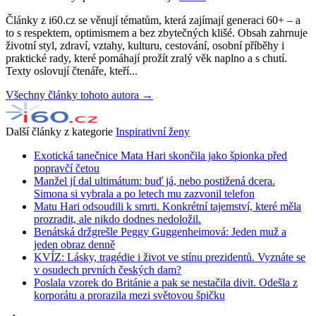
Články z i60.cz se věnují tématům, která zajímají generaci 60+ – a
to s respektem, optimismem a bez zbytečných klišé. Obsah zahrnuje
životní styl, zdraví, vztahy, kulturu, cestování, osobní příběhy i
praktické rady, které pomáhají prožít zralý věk naplno a s chutí.
Texty oslovují čtenáře, kteří...
Všechny články tohoto autora →
Další články z kategorie
Inspirativní ženy
Exotická tanečnice Mata Hari skončila jako špionka před
popravčí četou
Manžel jí dal ultimátum: buď já, nebo postižená dcera.
Simona si vybrala a po letech mu zazvonil telefon
Matu Hari odsoudili k smrti. Konkrétní tajemství, které měla
prozradit, ale nikdo dodnes nedoložil.
Benátská držgrešle Peggy Guggenheimová: Jeden muž a
jeden obraz denně
KVÍZ: Lásky, tragédie i život ve stínu prezidentů. Vyznáte se
v osudech prvních českých dam?
Poslala vzorek do Británie a pak se nestačila divit. Odešla z
korporátu a prorazila mezi světovou špičku