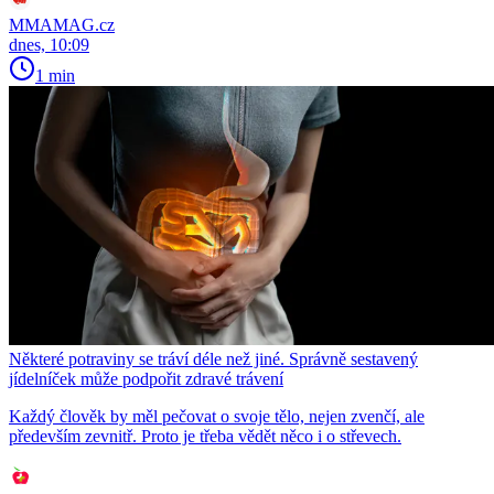
MMAMAG.cz
dnes, 10:09
1 min
Některé potraviny se tráví déle než jiné. Správně sestavený
jídelníček může podpořit zdravé trávení
Každý člověk by měl pečovat o svoje tělo, nejen zvenčí, ale
především zevnitř. Proto je třeba vědět něco i o střevech.