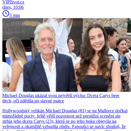
VIPživot.cz
dnes, 10:06
3 min
Michael Douglas ukázal svou největší pýchu: Dcera Carys bere
dech, oči zdědila po slavné matce
Hollywoodský velikán Michael Douglas (81) se na Mallorce dočkal
mimořádné pocty. Ještě větší pozornost než prestižní ocenění ale
strhla jeho dcera Carys (23), která se po jeho boku objevila na
veřejnosti a okamžitě vzbudila obdiv. Fanoušci se navíc shodují, že