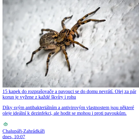
15 kapek do rozprašovače a pavouci se do domu nevrátí. Olej za pár
korun je vyžene z každé škvíry i rohu
Díky svým antibakteriálním a antivirovým vlastnostem jsou některé
oleje ideální k dezinfekci, ale hodit se mohou i proti pavoukům.
Chalupáři-Zahrádkáři
dnes, 10:07