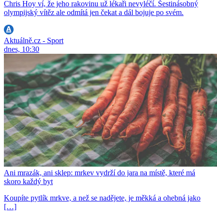
Chris Hoy ví, že jeho rakovinu už lékaři nevyléčí. Šestinásobný
olympijský vítěz ale odmítá jen čekat a dál bojuje po svém.
Aktuálně.cz - Sport
dnes, 10:30
Ani mrazák, ani sklep: mrkev vydrží do jara na místě, které má
skoro každý byt
Koupíte pytlík mrkve, a než se nadějete, je měkká a ohebná jako
[…]