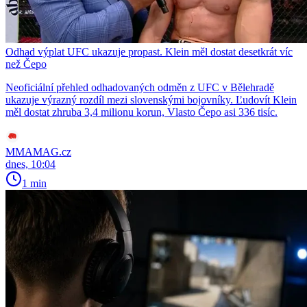
Odhad výplat UFC ukazuje propast. Klein měl dostat desetkrát víc
než Čepo
Neoficiální přehled odhadovaných odměn z UFC v Bělehradě
ukazuje výrazný rozdíl mezi slovenskými bojovníky. Ľudovít Klein
měl dostat zhruba 3,4 milionu korun, Vlasto Čepo asi 336 tisíc.
MMAMAG.cz
dnes, 10:04
1 min