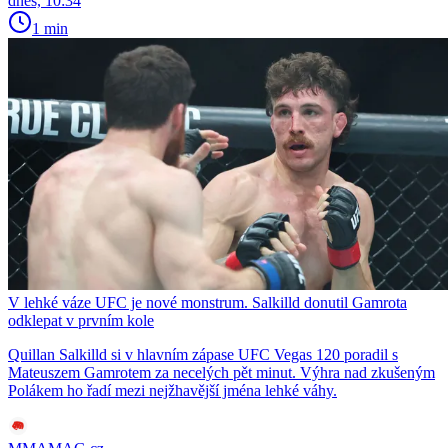
dnes, 10:34
1 min
V lehké váze UFC je nové monstrum. Salkilld donutil Gamrota
odklepat v prvním kole
Quillan Salkilld si v hlavním zápase UFC Vegas 120 poradil s
Mateuszem Gamrotem za necelých pět minut. Výhra nad zkušeným
Polákem ho řadí mezi nejžhavější jména lehké váhy.