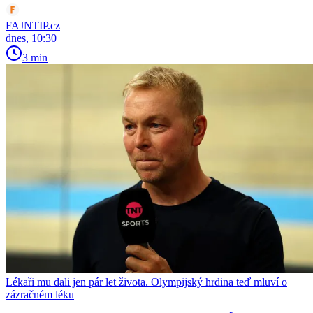
FAJNTIP.cz
dnes, 10:30
3 min
Lékaři mu dali jen pár let života. Olympijský hrdina teď mluví o
zázračném léku