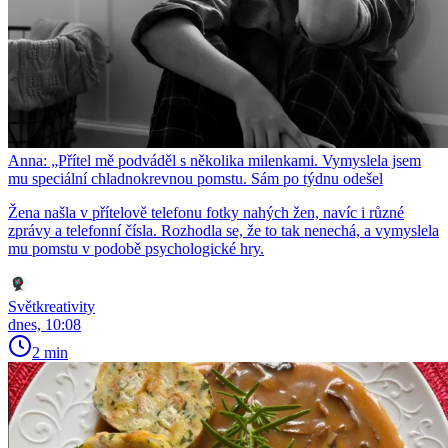
Anna: „Přítel mě podváděl s několika milenkami. Vymyslela jsem
mu speciální chladnokrevnou pomstu. Sám po týdnu odešel
Žena našla v přítelově telefonu fotky nahých žen, navíc i různé
zprávy a telefonní čísla. Rozhodla se, že to tak nenechá, a vymyslela
mu pomstu v podobě psychologické hry.
Světkreativity
dnes, 10:08
2 min