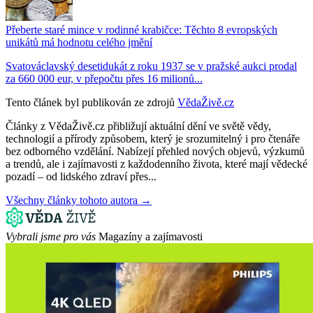
Přeberte staré mince v rodinné krabičce: Těchto 8 evropských
unikátů má hodnotu celého jmění
Svatováclavský desetidukát z roku 1937 se v pražské aukci prodal
za 660 000 eur, v přepočtu přes 16 milionů...
Tento článek byl publikován ze zdrojů
VědaŽivě.cz
Články z VědaŽivě.cz přibližují aktuální dění ve světě vědy,
technologií a přírody způsobem, který je srozumitelný i pro čtenáře
bez odborného vzdělání. Nabízejí přehled nových objevů, výzkumů
a trendů, ale i zajímavosti z každodenního života, které mají vědecké
pozadí – od lidského zdraví přes...
Všechny články tohoto autora →
Vybrali jsme pro vás
Magazíny a zajímavosti