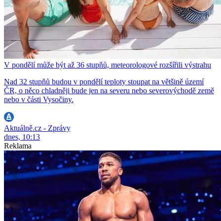
V pondělí může být až 36 stupňů, meteorologové rozšířili výstrahu
Nad 32 stupňů budou v pondělí teploty stoupat na většině území
ČR, o něco chladněji bude jen na severu nebo severovýchodě země
nebo v části Vysočiny.
Aktuálně.cz - Zprávy
dnes, 10:13
Reklama