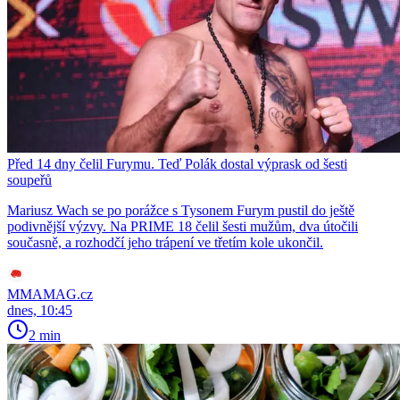
Před 14 dny čelil Furymu. Teď Polák dostal výprask od šesti
soupeřů
Mariusz Wach se po porážce s Tysonem Furym pustil do ještě
podivnější výzvy. Na PRIME 18 čelil šesti mužům, dva útočili
současně, a rozhodčí jeho trápení ve třetím kole ukončil.
MMAMAG.cz
dnes, 10:45
2 min