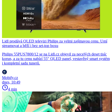
Lidl prodává QLED televizi Philips za velmi zajímavou cenu. Umí
streamovat a běží i bez set-top boxu
Philips 55PUS7800/12 se na Lidl.cz objevil za necelých deset tisíc
korun, a za tu cenu nabízí 55″ QLED panel, vestavěný smart systém
i kompletní sadu tunerů.
Mobify.cz
dnes, 10:49
4 min