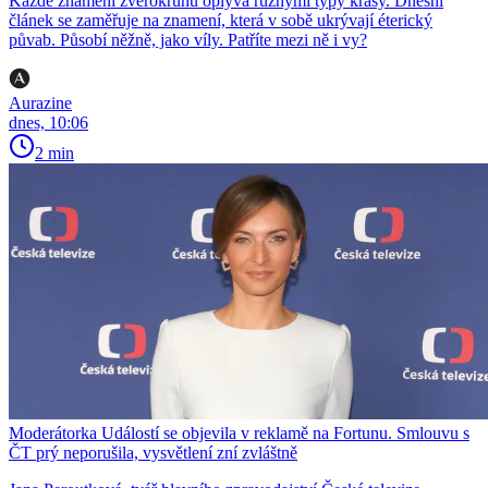
Každé znamení zvěrokruhu oplývá různými typy krásy. Dnešní
článek se zaměřuje na znamení, která v sobě ukrývají éterický
půvab. Působí něžně, jako víly. Patříte mezi ně i vy?
Aurazine
dnes, 10:06
2 min
Moderátorka Událostí se objevila v reklamě na Fortunu. Smlouvu s
ČT prý neporušila, vysvětlení zní zvláštně