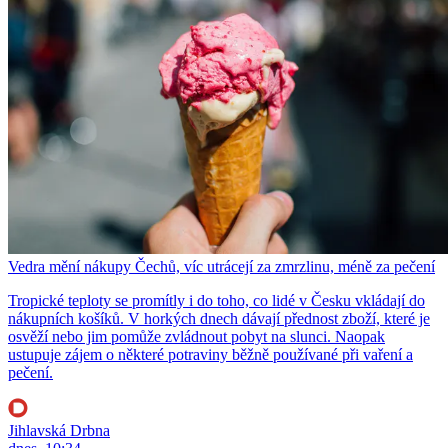
Vedra mění nákupy Čechů, víc utrácejí za zmrzlinu, méně za pečení
Tropické teploty se promítly i do toho, co lidé v Česku vkládají do
nákupních košíků. V horkých dnech dávají přednost zboží, které je
osvěží nebo jim pomůže zvládnout pobyt na slunci. Naopak
ustupuje zájem o některé potraviny běžně používané při vaření a
pečení.
Jihlavská Drbna