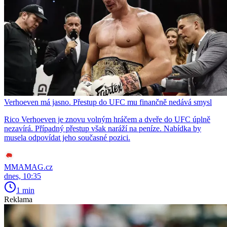
Verhoeven má jasno. Přestup do UFC mu finančně nedává smysl
Rico Verhoeven je znovu volným hráčem a dveře do UFC úplně
nezavírá. Případný přestup však naráží na peníze. Nabídka by
musela odpovídat jeho současné pozici.
MMAMAG.cz
dnes, 10:35
1 min
Reklama