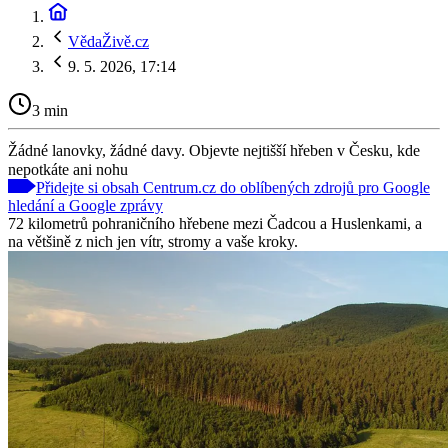
VědaŽivě.cz
9. 5. 2026, 17:14
3 min
Žádné lanovky, žádné davy. Objevte nejtišší hřeben v Česku, kde
nepotkáte ani nohu
Přidejte si obsah Centrum.cz do oblíbených zdrojů pro Google
hledání a Google zprávy
72 kilometrů pohraničního hřebene mezi Čadcou a Huslenkami, a
na většině z nich jen vítr, stromy a vaše kroky.