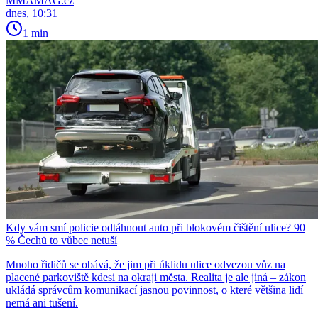
MMAMAG.cz
dnes, 10:31
1 min
Kdy vám smí policie odtáhnout auto při blokovém čištění ulice? 90
% Čechů to vůbec netuší
Mnoho řidičů se obává, že jim při úklidu ulice odvezou vůz na
placené parkoviště kdesi na okraji města. Realita je ale jiná – zákon
ukládá správcům komunikací jasnou povinnost, o které většina lidí
nemá ani tušení.