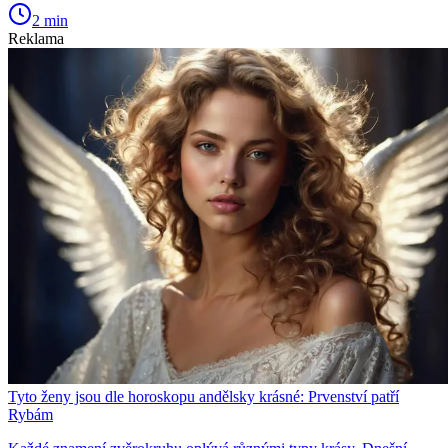
2 min
Reklama
Tyto ženy jsou dle horoskopu andělsky krásné: Prvenství patří
Rybám