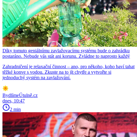
Díky tomuto geniálnímu zavlažovacímu systému bude o zahrádku
postaráno. Nebude vás stát ani korunu. Zvládne to naprosto každý
Zahradničení je relaxační činnost – ano, pro někoho, koho baví tahat
těžké konve s vodou. Zkuste na to jít chytře a vytvořte si
jednoduchý systém na zavlažování.
BydlímeÚtulně.cz
dnes, 10:47
2 min