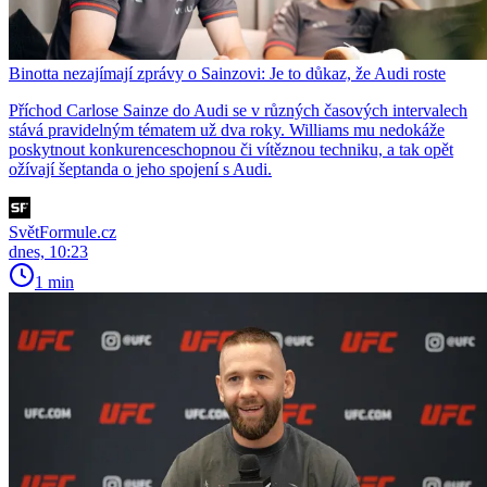
Binotta nezajímají zprávy o Sainzovi: Je to důkaz, že Audi roste
Příchod Carlose Sainze do Audi se v různých časových intervalech
stává pravidelným tématem už dva roky. Williams mu nedokáže
poskytnout konkurenceschopnou či vítěznou techniku, a tak opět
ožívají šeptanda o jeho spojení s Audi.
SvětFormule.cz
dnes, 10:23
1 min