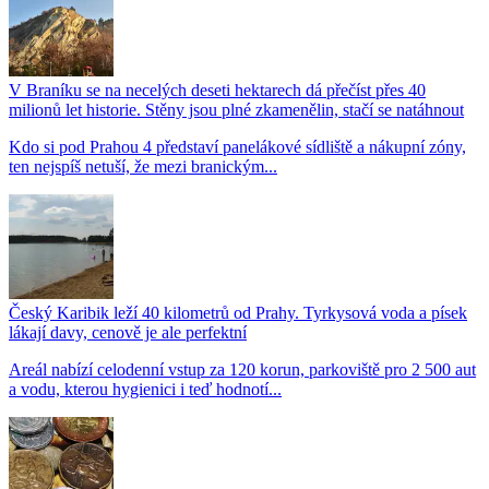
V Braníku se na necelých deseti hektarech dá přečíst přes 40
milionů let historie. Stěny jsou plné zkamenělin, stačí se natáhnout
Kdo si pod Prahou 4 představí panelákové sídliště a nákupní zóny,
ten nejspíš netuší, že mezi branickým...
Český Karibik leží 40 kilometrů od Prahy. Tyrkysová voda a písek
lákají davy, cenově je ale perfektní
Areál nabízí celodenní vstup za 120 korun, parkoviště pro 2 500 aut
a vodu, kterou hygienici i teď hodnotí...