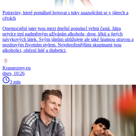
Potraviny, které pomáhají bojovat s tuky usazujícími se v játrech a
cévách
Onemocnění jater jsou mezi dnešní populací velmi častá. Játra
nejvíce trpí nadměrným užíváním alkoholu, drog, léků a jiných
návykových látek. Svým játrům ubližujete ale také špatnou stravou a
nezdravým životním stylem. Nejohroženějšími skupinami jsou
alkoholici, obézní lidé a diabetici.
Krasnezeny.eu
dnes, 10:26
3 min