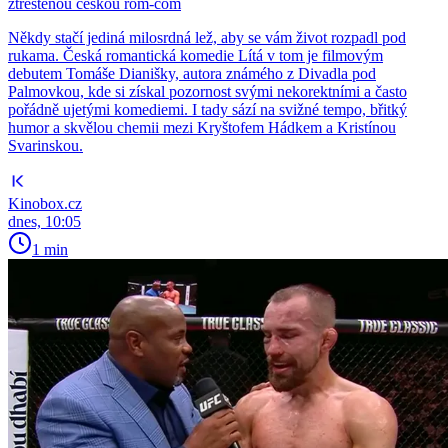
ztřeštěnou českou rom-com
Někdy stačí jediná milosrdná lež, aby se vám život rozpadl pod
rukama. Česká romantická komedie Lítá v tom je filmovým
debutem Tomáše Dianišky, autora známého z Divadla pod
Palmovkou, kde si získal pozornost svými nekorektními a často
pořádně ujetými komediemi. I tady sází na svižné tempo, břitký
humor a skvělou chemii mezi Kryštofem Hádkem a Kristínou
Svarinskou.
Kinobox.cz
dnes, 10:05
1 min