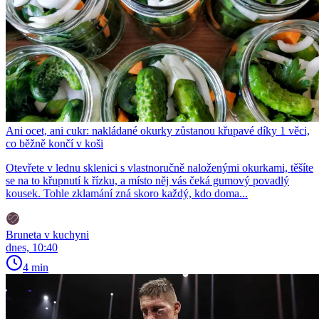
Ani ocet, ani cukr: nakládané okurky zůstanou křupavé díky 1 věci,
co běžně končí v koši
Otevřete v lednu sklenici s vlastnoručně naloženými okurkami, těšíte
se na to křupnutí k řízku, a místo něj vás čeká gumový povadlý
kousek. Tohle zklamání zná skoro každý, kdo doma...
Bruneta v kuchyni
dnes, 10:40
4 min