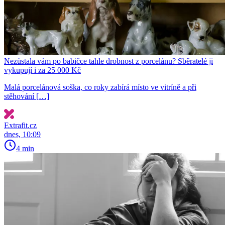
Nezůstala vám po babičce tahle drobnost z porcelánu? Sběratelé ji
vykupují i za 25 000 Kč
Malá porcelánová soška, co roky zabírá místo ve vitríně a při
stěhování […]
Extrafit.cz
dnes, 10:09
4 min