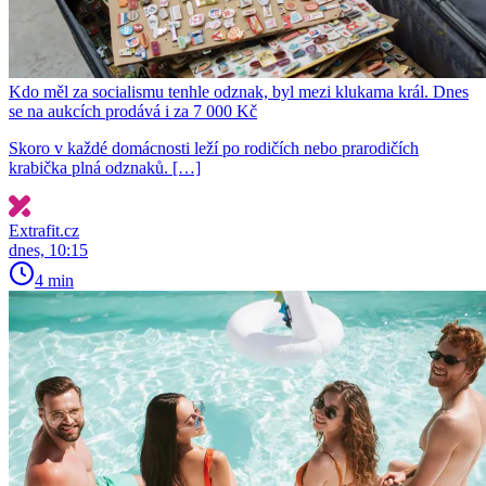
Kdo měl za socialismu tenhle odznak, byl mezi klukama král. Dnes
se na aukcích prodává i za 7 000 Kč
Skoro v každé domácnosti leží po rodičích nebo prarodičích
krabička plná odznaků. […]
Extrafit.cz
dnes, 10:15
4 min