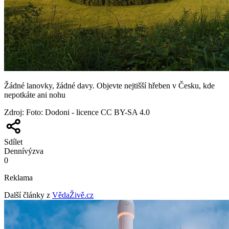
Žádné lanovky, žádné davy. Objevte nejtišší hřeben v Česku, kde
nepotkáte ani nohu
Zdroj
:
Foto: Dodoni - licence CC BY-SA 4.0
Sdílet
Denní
výzva
0
Reklama
Další články z
VědaŽivě.cz