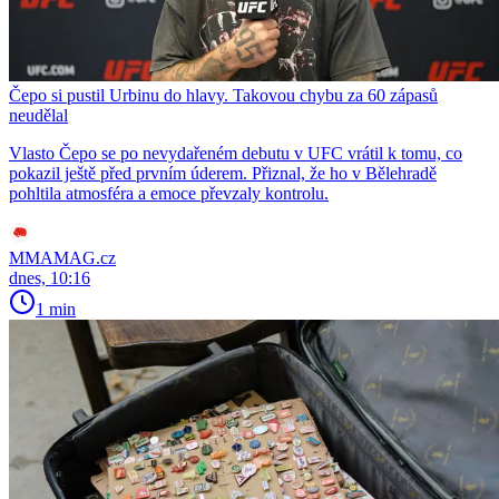
Čepo si pustil Urbinu do hlavy. Takovou chybu za 60 zápasů
neudělal
Vlasto Čepo se po nevydařeném debutu v UFC vrátil k tomu, co
pokazil ještě před prvním úderem. Přiznal, že ho v Bělehradě
pohltila atmosféra a emoce převzaly kontrolu.
MMAMAG.cz
dnes, 10:16
1 min