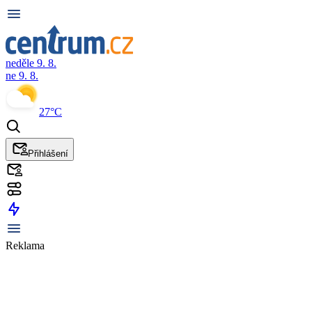
neděle 9. 8.
ne 9. 8.
27°C
Přihlášení
Reklama