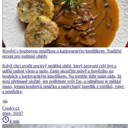
Hovězí s houbovou omáčkou a karlovarským knedlíkem: Tradiční
recept pro rodinné obědy
Když chci uvařit poctivý nedělní oběd, který provoní celý byt a
udělá radost všem u stolu, často skončím právě u hovězího na
houbách s karlovarským knedlíkem. Na tomhle jídle mám ráda, že
není přehnaně složité, jen potřebuje svůj čas, a odměnou je měkké
maso, jemná houbová omáčka a nadýchaný knedlík z rohlíků, vajec
a petrželky.
Cooky.cz
dnes, 10:07
4 min