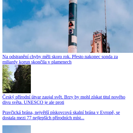
Na odstranění chyby měli skoro rok. Přesto nakonec sonda za
miliardy korun skončila v plamenech
Český přírodní útvar zaujal svět. Brzy by mohl získat titul nového
divu světa. UNESCO je ale proti
Pravčická brána, největší pískovcová skalní brána v Evropě, se
dostala mezi 77 nejlepších přírodních míst...