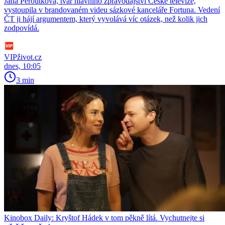
Jana Peroutková, tvář hlavního zpravodajství České televize,
vystoupila v brandovaném videu sázkové kanceláře Fortuna. Vedení
ČT ji hájí argumentem, který vyvolává víc otázek, než kolik jich
zodpovídá.
VIPživot.cz
dnes, 10:05
3 min
Kinobox Daily: Kryštof Hádek v tom pěkně lítá. Vychutnejte si