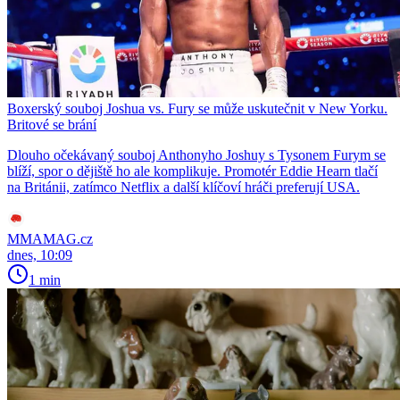
Boxerský souboj Joshua vs. Fury se může uskutečnit v New Yorku.
Britové se brání
Dlouho očekávaný souboj Anthonyho Joshuy s Tysonem Furym se
blíží, spor o dějiště ho ale komplikuje. Promotér Eddie Hearn tlačí
na Británii, zatímco Netflix a další klíčoví hráči preferují USA.
MMAMAG.cz
dnes, 10:09
1 min