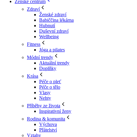
Ženské centrum
Zdraví
Ženské zdraví
Babiččina lékárna
Hubnutí
Duševní zdraví
Wellbeing
Fitness
Jóga a pilates
Módní trendy
Aktuální trendy
Doplňky
Krása
Péče o pleť
Péče o tělo
Vlasy
Nehty
Příběhy ze života
Inspirativní ženy
Rodina & komunita
Výchova
Přátelství
Vztahy