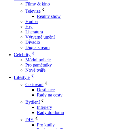
Filmy & kino
Televize
Reality show
Hudba
Hry
Literatura
Výtvarné umění
Divadlo
Digi a stream
Celebrity
Módní policie
Pro pamětníky
Nové tváře
Lifestyle
Cestování
Destinace
Rady na cesty
Bydlení
Interiery
Rady do domu
DIY
Pro kutily