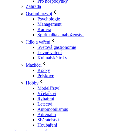
Pro hospodyňky
Zahrada
Osobní rozvoj
Psychologie
Management
Kariéra
Spiritualita a náboženství
Jídlo a vaření
Světová gastronomie
Levné vaření
Kulinářské triky
Mazlíčci
Kočky
Pejskové
Hobby
Modelářství
Včelařství
Rybaření
Letectví
Automobilismus
Adrenalin
Sběratelství
Houbaření