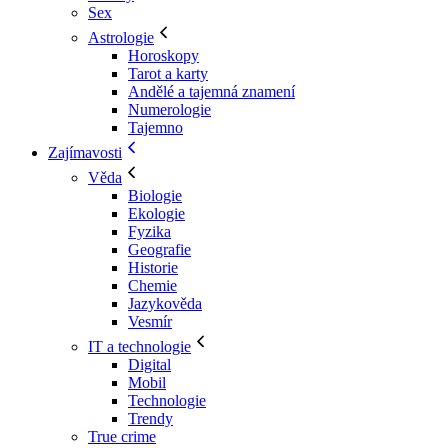
Sex
Astrologie
Horoskopy
Tarot a karty
Andělé a tajemná znamení
Numerologie
Tajemno
Zajímavosti
Věda
Biologie
Ekologie
Fyzika
Geografie
Historie
Chemie
Jazykověda
Vesmír
IT a technologie
Digital
Mobil
Technologie
Trendy
True crime