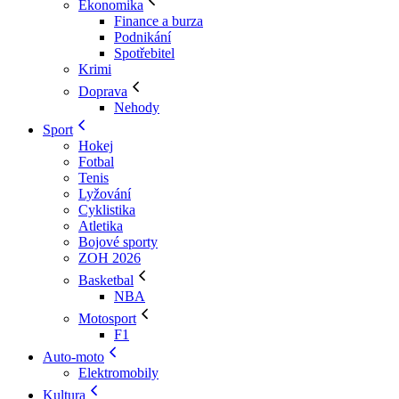
Ekonomika
Finance a burza
Podnikání
Spotřebitel
Krimi
Doprava
Nehody
Sport
Hokej
Fotbal
Tenis
Lyžování
Cyklistika
Atletika
Bojové sporty
ZOH 2026
Basketbal
NBA
Motosport
F1
Auto-moto
Elektromobily
Kultura