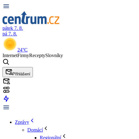
pátek 7. 8.
pá 7. 8.
24°C
Internet
Firmy
Recepty
Slovníky
Přihlášení
Zprávy
Domácí
Regionální