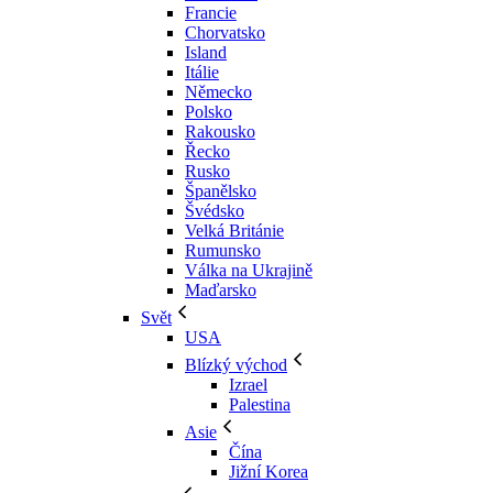
Francie
Chorvatsko
Island
Itálie
Německo
Polsko
Rakousko
Řecko
Rusko
Španělsko
Švédsko
Velká Británie
Rumunsko
Válka na Ukrajině
Maďarsko
Svět
USA
Blízký východ
Izrael
Palestina
Asie
Čína
Jižní Korea