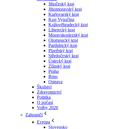
Jihočeský kraj
Jihomoravský kraj
Karlovarský kraj
Kraj Vysočina
Králověhradecký kraj
Liberecký kraj
Moravskoslezský kraj
Olomoucký kraj
Pardubický kraj
Plzeňský kraj
Středočeský kraj
Ústecký kraj
Zlínský kraj
Praha
Brno
Ostrava
Školství
Zdravotnictví
Politika
O počasí
Volby 2026
Zahraničí
Evropa
Slovensko