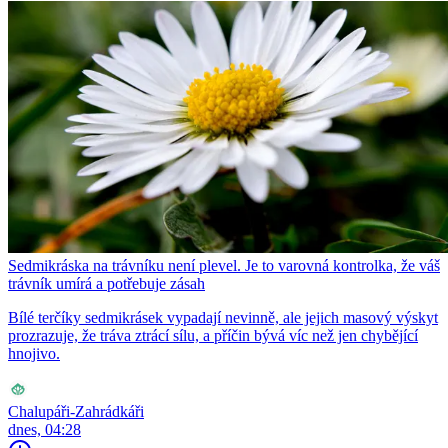
Sedmikráska na trávníku není plevel. Je to varovná kontrolka, že váš
trávník umírá a potřebuje zásah
Bílé terčíky sedmikrásek vypadají nevinně, ale jejich masový výskyt
prozrazuje, že tráva ztrácí sílu, a příčin bývá víc než jen chybějící
hnojivo.
Chalupáři-Zahrádkáři
dnes, 04:28