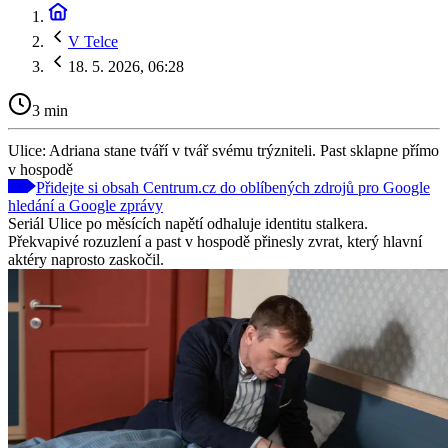
V Telce
18. 5. 2026, 06:28
3 min
Ulice: Adriana stane tváří v tvář svému trýzniteli. Past sklapne přímo
v hospodě
Přidejte si obsah Centrum.cz do oblíbených zdrojů pro Google
hledání a Google zprávy
Seriál Ulice po měsících napětí odhaluje identitu stalkera.
Překvapivé rozuzlení a past v hospodě přinesly zvrat, který hlavní
aktéry naprosto zaskočil.