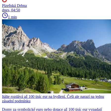
Plzeňská Drbna
dnes, 04:50
1 min
Itálie rozdává až 100 tisíc eur na bydlení. Češi ale narazí na jednu
zásadní podmínku
Domy za symbolické euro nebo dotace až 100 tisíc eur vypadají