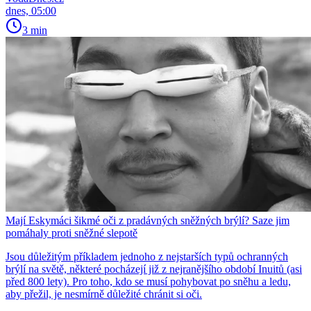
dnes, 05:00
3 min
Mají Eskymáci šikmé oči z pradávných sněžných brýlí? Saze jim
pomáhaly proti sněžné slepotě
Jsou důležitým příkladem jednoho z nejstarších typů ochranných
brýlí na světě, některé pocházejí již z nejranějšího období Inuitů (asi
před 800 lety). Pro toho, kdo se musí pohybovat po sněhu a ledu,
aby přežil, je nesmírně důležité chránit si oči.