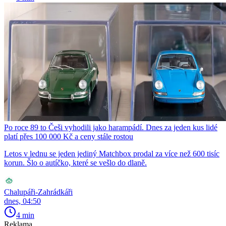
Po roce 89 to Češi vyhodili jako harampádí. Dnes za jeden kus lidé
platí přes 100 000 Kč a ceny stále rostou
Letos v lednu se jeden jediný Matchbox prodal za více než 600 tisíc
korun. Šlo o autíčko, které se vešlo do dlaně.
Chalupáři-Zahrádkáři
dnes, 04:50
4 min
Reklama