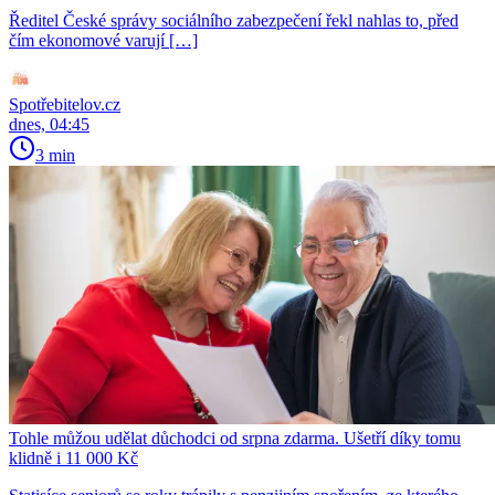
Ředitel České správy sociálního zabezpečení řekl nahlas to, před
čím ekonomové varují […]
Spotřebitelov.cz
dnes, 04:45
3 min
Tohle můžou udělat důchodci od srpna zdarma. Ušetří díky tomu
klidně i 11 000 Kč