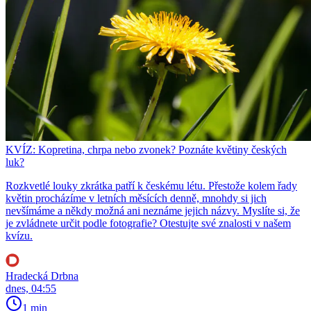
KVÍZ: Kopretina, chrpa nebo zvonek? Poznáte květiny českých
luk?
Rozkvetlé louky zkrátka patří k českému létu. Přestože kolem řady
květin procházíme v letních měsících denně, mnohdy si jich
nevšímáme a někdy možná ani neznáme jejich názvy. Myslíte si, že
je zvládnete určit podle fotografie? Otestujte své znalosti v našem
kvízu.
Hradecká Drbna
dnes, 04:55
1 min