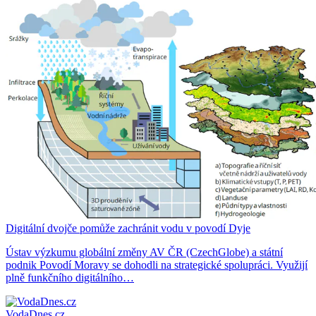
Digitální dvojče pomůže zachránit vodu v povodí Dyje
Ústav výzkumu globální změny AV ČR (CzechGlobe) a státní
podnik Povodí Moravy se dohodli na strategické spolupráci. Využijí
plně funkčního digitálního…
VodaDnes.cz