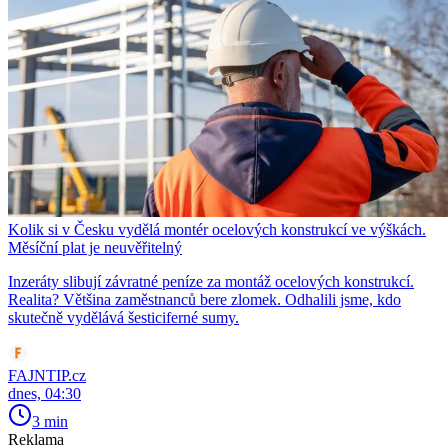
Kolik si v Česku vydělá montér ocelových konstrukcí ve výškách.
Měsíční plat je neuvěřitelný
Inzeráty slibují závratné peníze za montáž ocelových konstrukcí.
Realita? Většina zaměstnanců bere zlomek. Odhalili jsme, kdo
skutečně vydělává šesticiferné sumy.
FAJNTIP.cz
dnes, 04:30
3 min
Reklama