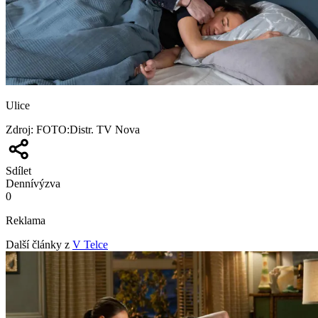
Ulice
Zdroj
:
FOTO:Distr. TV Nova
Sdílet
Denní
výzva
0
Reklama
Další články z
V Telce