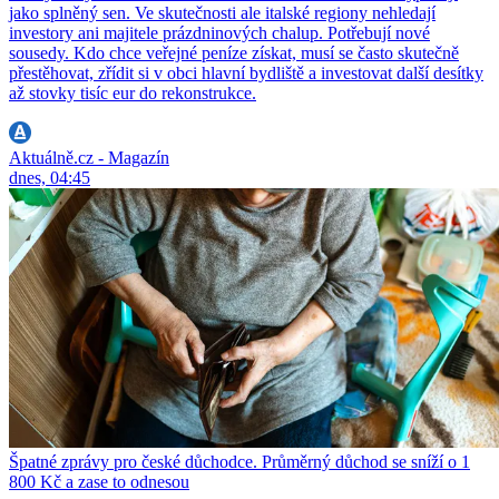
jako splněný sen. Ve skutečnosti ale italské regiony nehledají
investory ani majitele prázdninových chalup. Potřebují nové
sousedy. Kdo chce veřejné peníze získat, musí se často skutečně
přestěhovat, zřídit si v obci hlavní bydliště a investovat další desítky
až stovky tisíc eur do rekonstrukce.
Aktuálně.cz - Magazín
dnes, 04:45
Špatné zprávy pro české důchodce. Průměrný důchod se sníží o 1
800 Kč a zase to odnesou