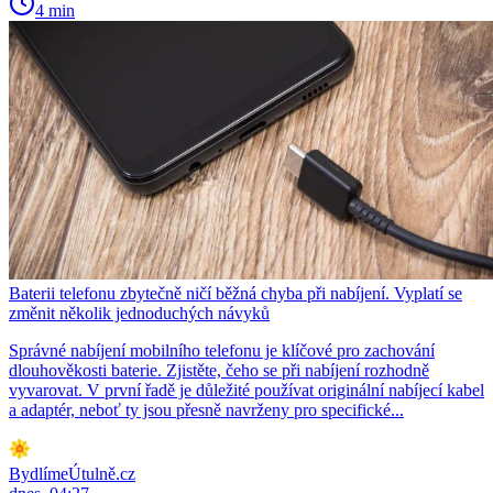
4 min
Baterii telefonu zbytečně ničí běžná chyba při nabíjení. Vyplatí se
změnit několik jednoduchých návyků
Správné nabíjení mobilního telefonu je klíčové pro zachování
dlouhověkosti baterie. Zjistěte, čeho se při nabíjení rozhodně
vyvarovat. V první řadě je důležité používat originální nabíjecí kabel
a adaptér, neboť ty jsou přesně navrženy pro specifické...
BydlímeÚtulně.cz