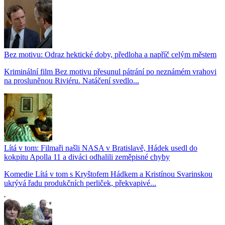
Bez motivu: Odraz hektické doby, předloha a napříč celým městem
Kriminální film Bez motivu přesunul pátrání po neznámém vrahovi
na prosluněnou Riviéru. Natáčení svedlo...
Lítá v tom: Filmaři našli NASA v Bratislavě, Hádek usedl do
kokpitu Apolla 11 a diváci odhalili zeměpisné chyby
Komedie Lítá v tom s Kryštofem Hádkem a Kristínou Svarinskou
ukrývá řadu produkčních perliček, překvapivé...