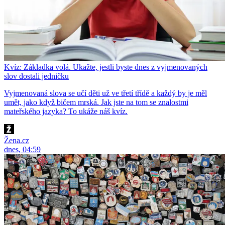
Kvíz: Základka volá. Ukažte, jestli byste dnes z vyjmenovaných
slov dostali jedničku
Vyjmenovaná slova se učí děti už ve třetí třídě a každý by je měl
umět, jako když bičem mrská. Jak jste na tom se znalostmi
mateřského jazyka? To ukáže náš kvíz.
Žena.cz
dnes, 04:59