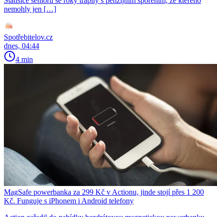
Statisíce seniorů se roky trápily s penzijním spořením, ze kterého
nemohly jen […]
Spotřebitelov.cz
dnes, 04:44
4 min
MagSafe powerbanka za 299 Kč v Actionu, jinde stojí přes 1 200
Kč. Funguje s iPhonem i Android telefony