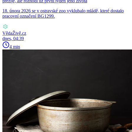
přežije, ale rozhodl už první týden jeho života
18. února 2026 se v ostravské zoo vyklubalo mládě, které dostalo
pracovní označení BG1299.
VědaŽivě.cz
dnes, 04:39
4 min