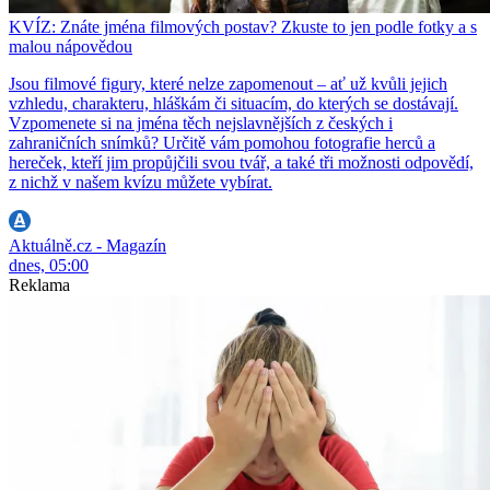
KVÍZ: Znáte jména filmových postav? Zkuste to jen podle fotky a s
malou nápovědou
Jsou filmové figury, které nelze zapomenout – ať už kvůli jejich
vzhledu, charakteru, hláškám či situacím, do kterých se dostávají.
Vzpomenete si na jména těch nejslavnějších z českých i
zahraničních snímků? Určitě vám pomohou fotografie herců a
hereček, kteří jim propůjčili svou tvář, a také tři možnosti odpovědí,
z nichž v našem kvízu můžete vybírat.
Aktuálně.cz - Magazín
dnes, 05:00
Reklama