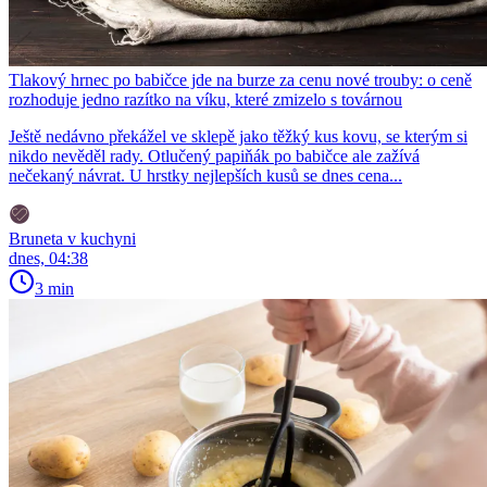
Tlakový hrnec po babičce jde na burze za cenu nové trouby: o ceně
rozhoduje jedno razítko na víku, které zmizelo s továrnou
Ještě nedávno překážel ve sklepě jako těžký kus kovu, se kterým si
nikdo nevěděl rady. Otlučený papiňák po babičce ale zažívá
nečekaný návrat. U hrstky nejlepších kusů se dnes cena...
Bruneta v kuchyni
dnes, 04:38
3 min