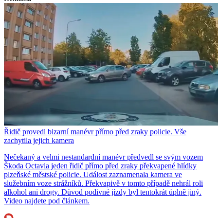
Řidič provedl bizarní manévr přímo před zraky policie. Vše
zachytila jejich kamera
Nečekaný a velmi nestandardní manévr předvedl se svým vozem
Škoda Octavia jeden řidič přímo před zraky překvapené hlídky
plzeňské městské policie. Událost zaznamenala kamera ve
služebním voze strážníků. Překvapivě v tomto případě nehrál roli
alkohol ani drogy. Důvod podivné jízdy byl tentokrát úplně jiný.
Video najdete pod článkem.