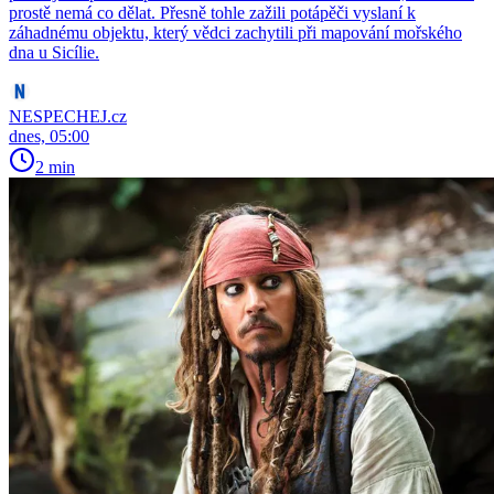
prostě nemá co dělat. Přesně tohle zažili potápěči vyslaní k
záhadnému objektu, který vědci zachytili při mapování mořského
dna u Sicílie.
NESPECHEJ.cz
dnes, 05:00
2 min