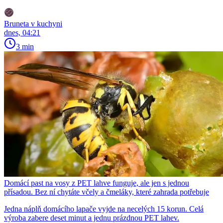
Bruneta v kuchyni
dnes, 04:21
3 min
Domácí past na vosy z PET lahve funguje, ale jen s jednou
přísadou. Bez ní chytáte včely a čmeláky, které zahrada potřebuje
Jedna náplň domácího lapače vyjde na necelých 15 korun. Celá
výroba zabere deset minut a jednu prázdnou PET lahev.