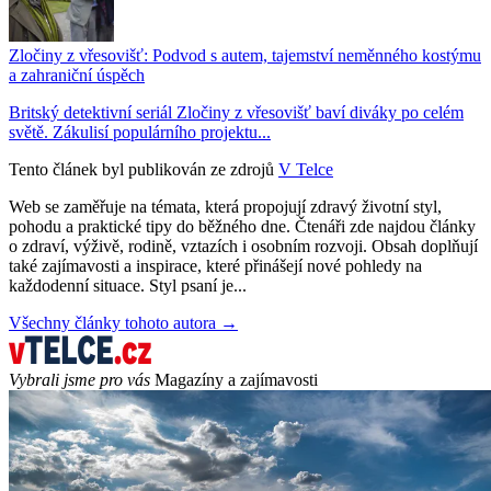
Zločiny z vřesovišť: Podvod s autem, tajemství neměnného kostýmu
a zahraniční úspěch
Britský detektivní seriál Zločiny z vřesovišť baví diváky po celém
světě. Zákulisí populárního projektu...
Tento článek byl publikován ze zdrojů
V Telce
Web se zaměřuje na témata, která propojují zdravý životní styl,
pohodu a praktické tipy do běžného dne. Čtenáři zde najdou články
o zdraví, výživě, rodině, vztazích i osobním rozvoji. Obsah doplňují
také zajímavosti a inspirace, které přinášejí nové pohledy na
každodenní situace. Styl psaní je...
Všechny články tohoto autora →
Vybrali jsme pro vás
Magazíny a zajímavosti