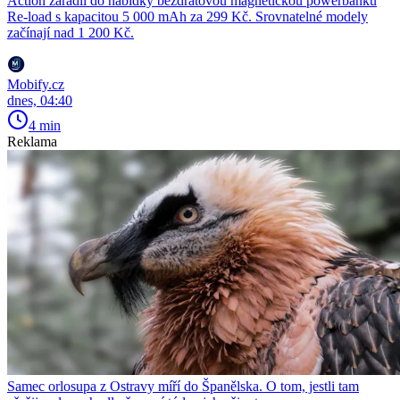
Action zařadil do nabídky bezdrátovou magnetickou powerbanku
Re-load s kapacitou 5 000 mAh za 299 Kč. Srovnatelné modely
začínají nad 1 200 Kč.
Mobify.cz
dnes, 04:40
4 min
Reklama
Samec orlosupa z Ostravy míří do Španělska. O tom, jestli tam