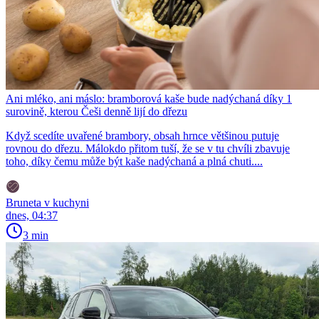
Ani mléko, ani máslo: bramborová kaše bude nadýchaná díky 1
surovině, kterou Češi denně lijí do dřezu
Když scedíte uvařené brambory, obsah hrnce většinou putuje
rovnou do dřezu. Málokdo přitom tuší, že se v tu chvíli zbavuje
toho, díky čemu může být kaše nadýchaná a plná chuti....
Bruneta v kuchyni
dnes, 04:37
3 min