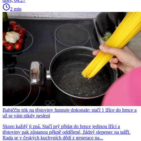
dnes, 04:27
2 min
Babiččin trik na těstoviny funguje dokonale: stačí 1 lžíce do hrnce a
už se vám nikdy neslepí
Skoro každý ji zná. Stačí prý přidat do hrnce jedinou lžíci a
těstoviny pak zůstanou pěkně oddělené, žádný slepenec na talíři.
Rada se v českých kuchyních dědí z generace na...