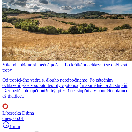
Víkend nabídne slunečné počasí. Po krátkém ochlazení se opět vrátí
tropy
Od tropického vedra si dlouho neodpočineme. Po pátečním
ochlazení ještě v sobotu teploty vystoupají maximálně na 28 stupňů,
už v neděli ale opět může být přes třicet stupňů a v pondělí dokonce
až třiatřicet.
Liberecká Drbna
dnes, 05:01
1 min