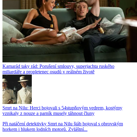
Kamarád taky rád: Porušení smlouvy, superjachta ruského
miliardáře a propletenec osudů v reálném životě
Smrt na Nilu: Herci bojovali s 54stupňovým vedrem, kostýmy
vznikaly z nouze a parník musely táhnout čluny
Při natáčení detektivky Smrt na Nilu štáb bojoval s obrovským
horkem i hlukem lodních motorů. Zvláštní...