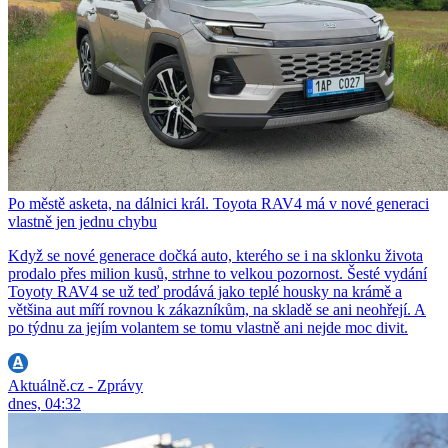
Po městě asketa, na dálnici král. Toyota RAV4 má v nové generaci
vlastně jen jednu chybu
Když se nové generace dočká auto, kterého se i na sklonku života
prodalo přes milion kusů, strhne to velkou pozornost. Šesté vydání
Toyoty RAV4 se už teď prodává jako teplé housky na krámě a
většina aut míří rovnou k zákazníkům, na skladě se ani neohřejí. A
po týdnu za jejím volantem se tomu vlastně ani nejde moc divit.
Aktuálně.cz - Zprávy
dnes, 04:32