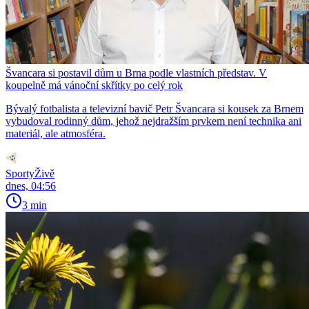
Švancara si postavil dům u Brna podle vlastních představ. V
koupelně má vánoční skřítky po celý rok
Bývalý fotbalista a televizní bavič Petr Švancara si kousek za Brnem
vybudoval rodinný dům, jehož nejdražším prvkem není technika ani
materiál, ale atmosféra.
SportyŽivě
dnes, 04:56
3 min