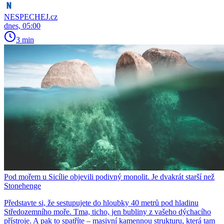
NESPECHEJ.cz
dnes, 05:00
3 min
Pod mořem u Sicílie objevili podivný monolit. Je dvakrát starší než
Stonehenge
Představte si, že sestupujete do hloubky 40 metrů pod hladinu
Středozemního moře. Tma, ticho, jen bubliny z vašeho dýchacího
přístroje. A pak to spatříte – masivní kamennou strukturu, která tam