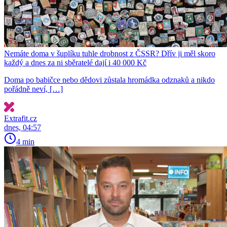
Nemáte doma v šuplíku tuhle drobnost z ČSSR? Dřív ji měl skoro
každý a dnes za ni sběratelé dají i 40 000 Kč
Doma po babičce nebo dědovi zůstala hromádka odznaků a nikdo
pořádně neví, […]
Extrafit.cz
dnes, 04:57
4 min