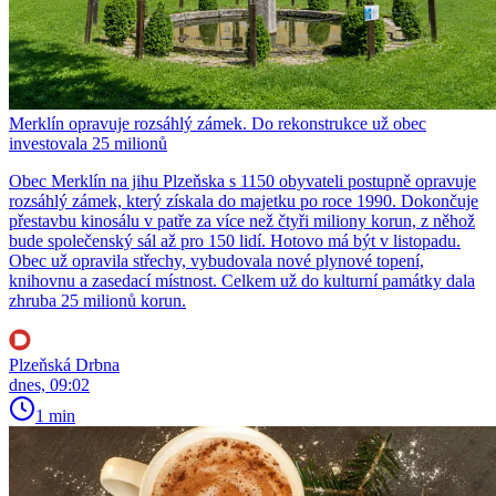
Merklín opravuje rozsáhlý zámek. Do rekonstrukce už obec
investovala 25 milionů
Obec Merklín na jihu Plzeňska s 1150 obyvateli postupně opravuje
rozsáhlý zámek, který získala do majetku po roce 1990. Dokončuje
přestavbu kinosálu v patře za více než čtyři miliony korun, z něhož
bude společenský sál až pro 150 lidí. Hotovo má být v listopadu.
Obec už opravila střechy, vybudovala nové plynové topení,
knihovnu a zasedací místnost. Celkem už do kulturní památky dala
zhruba 25 milionů korun.
Plzeňská Drbna
dnes, 09:02
1 min