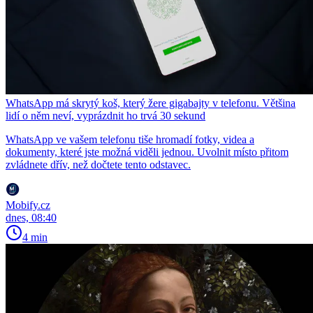
WhatsApp má skrytý koš, který žere gigabajty v telefonu. Většina
lidí o něm neví, vyprázdnit ho trvá 30 sekund
WhatsApp ve vašem telefonu tiše hromadí fotky, videa a
dokumenty, které jste možná viděli jednou. Uvolnit místo přitom
zvládnete dřív, než dočtete tento odstavec.
Mobify.cz
dnes, 08:40
4 min