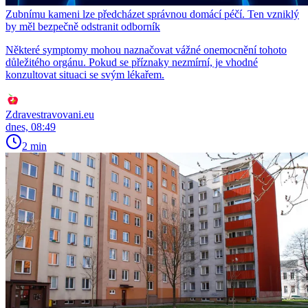
Zubnímu kameni lze předcházet správnou domácí péčí. Ten vzniklý
by měl bezpečně odstranit odborník
Některé symptomy mohou naznačovat vážné onemocnění tohoto
důležitého orgánu. Pokud se příznaky nezmírní, je vhodné
konzultovat situaci se svým lékařem.
Zdravestravovani.eu
dnes, 08:49
2 min