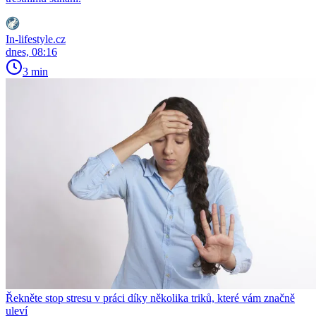
In-lifestyle.cz
dnes, 08:16
3 min
Řekněte stop stresu v práci díky několika triků, které vám značně
uleví