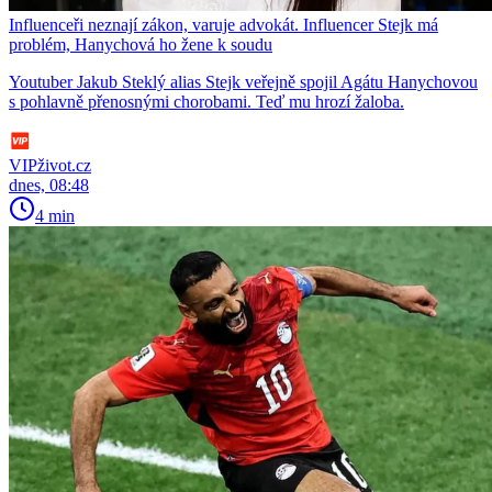
Influenceři neznají zákon, varuje advokát. Influencer Stejk má
problém, Hanychová ho žene k soudu
Youtuber Jakub Steklý alias Stejk veřejně spojil Agátu Hanychovou
s pohlavně přenosnými chorobami. Teď mu hrozí žaloba.
VIPživot.cz
dnes, 08:48
4 min