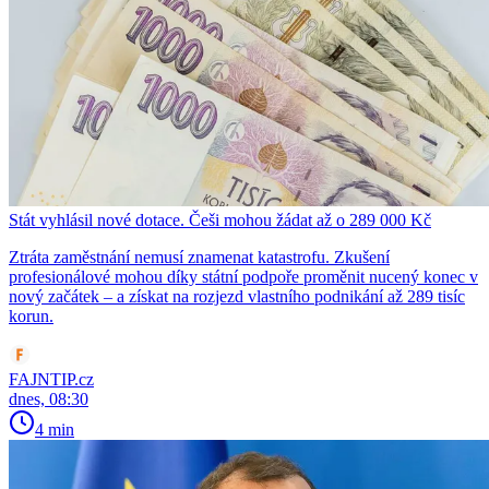
Stát vyhlásil nové dotace. Češi mohou žádat až o 289 000 Kč
Ztráta zaměstnání nemusí znamenat katastrofu. Zkušení
profesionálové mohou díky státní podpoře proměnit nucený konec v
nový začátek – a získat na rozjezd vlastního podnikání až 289 tisíc
korun.
FAJNTIP.cz
dnes, 08:30
4 min