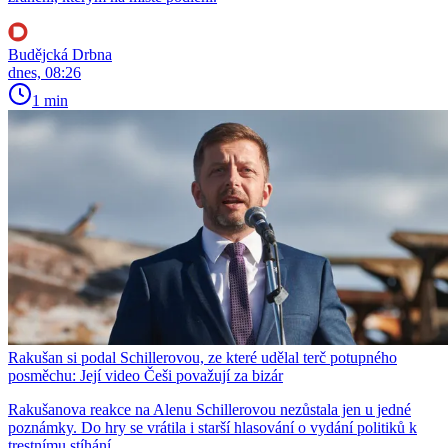
Budějcká Drbna
dnes, 08:26
1 min
Rakušan si podal Schillerovou, ze které udělal terč potupného
posměchu: Její video Češi považují za bizár
Rakušanova reakce na Alenu Schillerovou nezůstala jen u jedné
poznámky. Do hry se vrátila i starší hlasování o vydání politiků k
trestnímu stíhání.