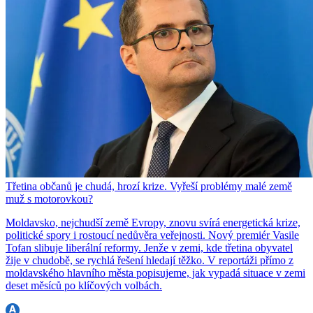
Třetina občanů je chudá, hrozí krize. Vyřeší problémy malé země
muž s motorovkou?
Moldavsko, nejchudší země Evropy, znovu svírá energetická krize,
politické spory i rostoucí nedůvěra veřejnosti. Nový premiér Vasile
Tofan slibuje liberální reformy. Jenže v zemi, kde třetina obyvatel
žije v chudobě, se rychlá řešení hledají těžko. V reportáži přímo z
moldavského hlavního města popisujeme, jak vypadá situace v zemi
deset měsíců po klíčových volbách.