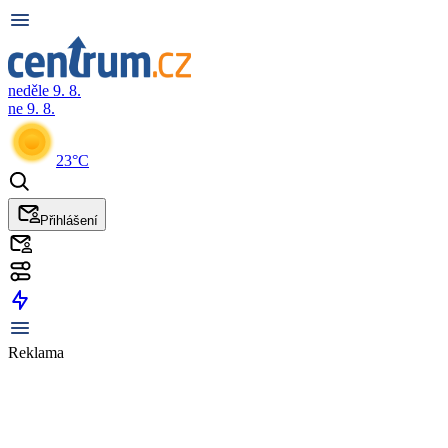
neděle 9. 8.
ne 9. 8.
23°C
Přihlášení
Reklama