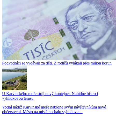
Podvodníci se vydávali za děti. Z rodičů vylákali přes milion korun
U Karvinského moře stojí nový kontejner. Nabídne bistro i
vyhlídkovou terasu
Vodní nádrž Karvinské moře nabídne svým návštěvníkům nové
občerstvení. Město na místě nechalo vybudovat...