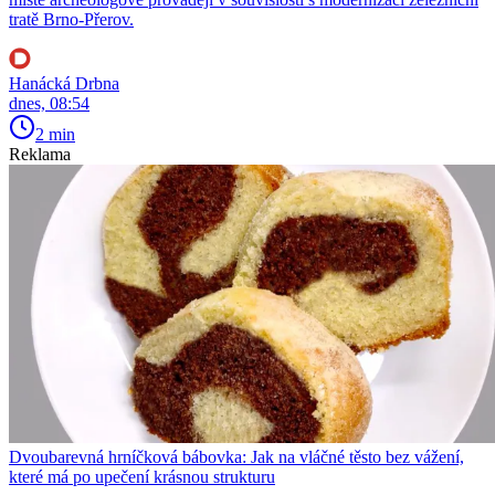
tratě Brno-Přerov.
Hanácká Drbna
dnes, 08:54
2 min
Reklama
Dvoubarevná hrníčková bábovka: Jak na vláčné těsto bez vážení,
které má po upečení krásnou strukturu