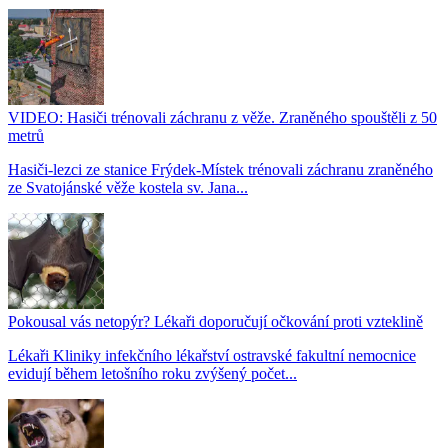
VIDEO: Hasiči trénovali záchranu z věže. Zraněného spouštěli z 50
metrů
Hasiči-lezci ze stanice Frýdek-Místek trénovali záchranu zraněného
ze Svatojánské věže kostela sv. Jana...
Pokousal vás netopýr? Lékaři doporučují očkování proti vzteklině
Lékaři Kliniky infekčního lékařství ostravské fakultní nemocnice
evidují během letošního roku zvýšený počet...