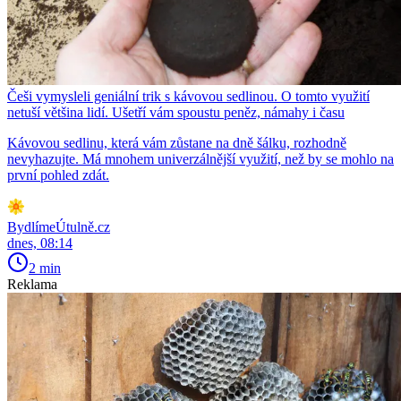
Češi vymysleli geniální trik s kávovou sedlinou. O tomto využití
netuší většina lidí. Ušetří vám spoustu peněz, námahy i času
Kávovou sedlinu, která vám zůstane na dně šálku, rozhodně
nevyhazujte. Má mnohem univerzálnější využití, než by se mohlo na
první pohled zdát.
BydlímeÚtulně.cz
dnes, 08:14
2 min
Reklama