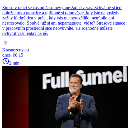
Stresu v práci se čas od času nevyhne žádná z vás. Schválně si teď
položte ruku na srdce a upřímně si odpovězte, kdy jste naposledy
zažily klidný den v práci, kdy vás nic nerozčílilo, netrápilo ani
nestresovalo. Správě, už si ani nepamatujete, viďte? Stresové situace
v pracovním prostřední sice neovlivníte, ale rozhodně můžete
ovlivnit vaší reakci na ně.
Krasnezeny.eu
dnes, 08:15
2 min