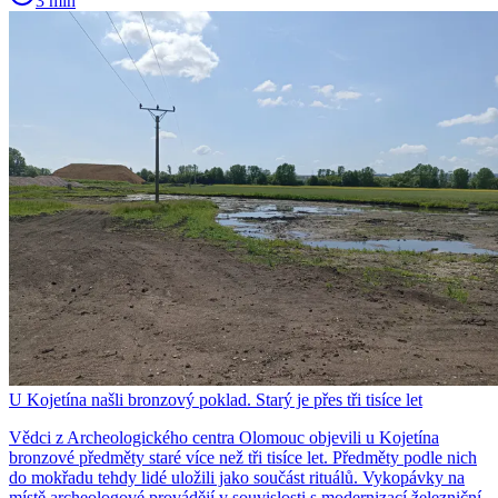
3 min
U Kojetína našli bronzový poklad. Starý je přes tři tisíce let
Vědci z Archeologického centra Olomouc objevili u Kojetína
bronzové předměty staré více než tři tisíce let. Předměty podle nich
do mokřadu tehdy lidé uložili jako součást rituálů. Vykopávky na
místě archeologové provádějí v souvislosti s modernizací železniční