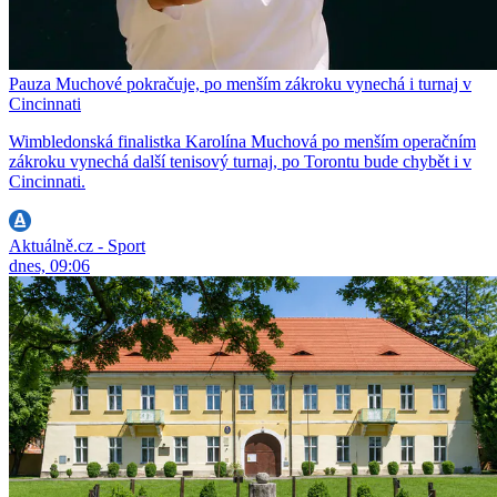
Pauza Muchové pokračuje, po menším zákroku vynechá i turnaj v
Cincinnati
Wimbledonská finalistka Karolína Muchová po menším operačním
zákroku vynechá další tenisový turnaj, po Torontu bude chybět i v
Cincinnati.
Aktuálně.cz - Sport
dnes, 09:06