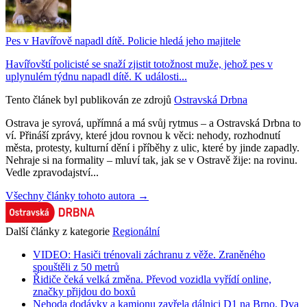
Pes v Havířově napadl dítě. Policie hledá jeho majitele
Havířovští policisté se snaží zjistit totožnost muže, jehož pes v
uplynulém týdnu napadl dítě. K události...
Tento článek byl publikován ze zdrojů
Ostravská Drbna
Ostrava je syrová, upřímná a má svůj rytmus – a Ostravská Drbna to
ví. Přináší zprávy, které jdou rovnou k věci: nehody, rozhodnutí
města, protesty, kulturní dění i příběhy z ulic, které by jinde zapadly.
Nehraje si na formality – mluví tak, jak se v Ostravě žije: na rovinu.
Vedle zpravodajství...
Všechny články tohoto autora →
Další články z kategorie
Regionální
VIDEO: Hasiči trénovali záchranu z věže. Zraněného
spouštěli z 50 metrů
Řidiče čeká velká změna. Převod vozidla vyřídí online,
značky přijdou do boxů
Nehoda dodávky a kamionu zavřela dálnici D1 na Brno. Dva