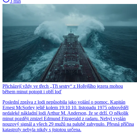
3 min
Přicházejí vždy ve třech „Tři sestry“ z Hořejšího jezera mohou
během minut potopit i obří loď
Poslední zpráva z lodi nepůsobila jako volání o pomoc. Kapitán
Ernest McSorley ještě kolem 19:10 10. listopadu 1975 odpověděl
nedaleké nákladní lodi Arthur M. Anderson, že se drží. O několik
minut později zmizel Edmund Fitzgerald z radaru. Nebyl vyslán
nouzový signál a všech 29 mužů na palubě zahynulo. Přesná příčina
katastrofy nebyla nikdy s jistotou určena.