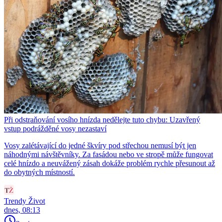
Při odstraňování vosího hnízda nedělejte tuto chybu: Uzavřený
vstup podrážděné vosy nezastaví
Vosy zalétávající do jedné škvíry pod střechou nemusí být jen
náhodnými návštěvníky. Za fasádou nebo ve stropě může fungovat
celé hnízdo a neuvážený zásah dokáže problém rychle přesunout až
do obytných místností.
Trendy Život
dnes, 08:13