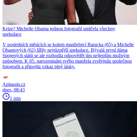
Krize? Michelle Obama jednou fotografií umlčela všechny
spekulace
V posledních měsících se kolem manželství Baracka (65) a Michelle
Obamových (62) šířily nejrůznější spekulace. Bývalá první dáma
Spojených států se ale rozhodla odpovědět tím nejlepším možným
způsobem. K 65. narozeninám svého manžela zveřejnila společnou
fotografii a připojila vzkaz plný lásky.
Aplausin.cz
dnes, 08:43
1 min