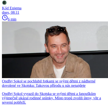
Kód Enigma
dnes, 08:11
6 min
Ondřej Sokol se pochlubil fotkami se svými dětmi z nádherné
dovolené ve Skotsku: Takovou přírodu u nás nenajdete
Ondřej Sokol vyrazil do Skotska se svými dětmi a fanouškům
výjimečně ukázal rodinné snímky. Místo tropů zvolili útesy, vítr a
severní pobřeží.