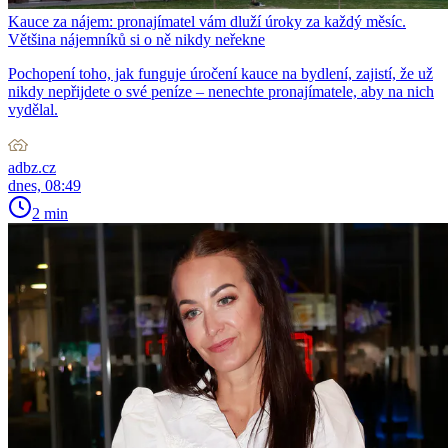
Kauce za nájem: pronajímatel vám dluží úroky za každý měsíc.
Většina nájemníků si o ně nikdy neřekne
Pochopení toho, jak funguje úročení kauce na bydlení, zajistí, že už
nikdy nepřijdete o své peníze – nenechte pronajímatele, aby na nich
vydělal.
adbz.cz
dnes, 08:49
2 min