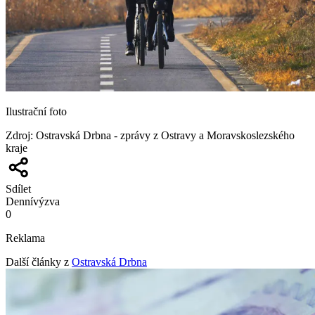
Ilustrační foto
Zdroj
:
Ostravská Drbna - zprávy z Ostravy a Moravskoslezského
kraje
Sdílet
Denní
výzva
0
Reklama
Další články z
Ostravská Drbna