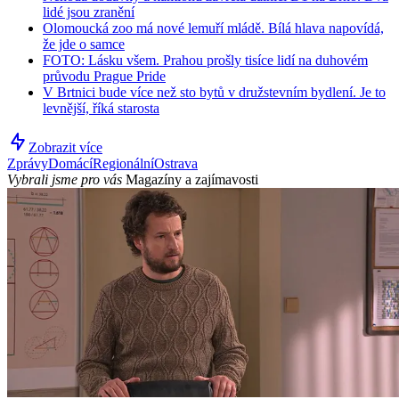
lidé jsou zranění
Olomoucká zoo má nové lemuří mládě. Bílá hlava napovídá,
že jde o samce
FOTO: Lásku všem. Prahou prošly tisíce lidí na duhovém
průvodu Prague Pride
V Brtnici bude více než sto bytů v družstevním bydlení. Je to
levnější, říká starosta
Zobrazit více
Zprávy
Domácí
Regionální
Ostrava
Vybrali jsme pro vás
Magazíny a zajímavosti