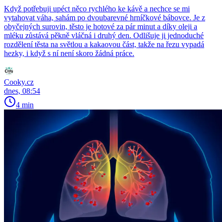
Když potřebuji upéct něco rychlého ke kávě a nechce se mi
vytahovat váha, sahám po dvoubarevné hrníčkové bábovce. Je z
obyčejných surovin, těsto je hotové za pár minut a díky oleji a
mléku zůstává pěkně vláčná i druhý den. Odlišuje ji jednoduché
rozdělení těsta na světlou a kakaovou část, takže na řezu vypadá
hezky, i když s ní není skoro žádná práce.
Cooky.cz
dnes, 08:54
4 min