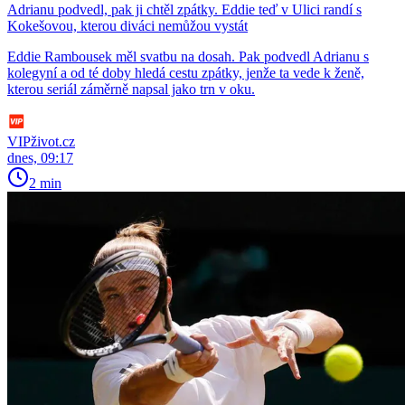
Adrianu podvedl, pak ji chtěl zpátky. Eddie teď v Ulici randí s
Kokešovou, kterou diváci nemůžou vystát
Eddie Rambousek měl svatbu na dosah. Pak podvedl Adrianu s
kolegyní a od té doby hledá cestu zpátky, jenže ta vede k ženě,
kterou seriál záměrně napsal jako trn v oku.
VIPživot.cz
dnes, 09:17
2 min