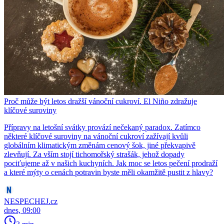
Proč může být letos dražší vánoční cukroví. El Niño zdražuje
klíčové suroviny
Přípravy na letošní svátky provází nečekaný paradox. Zatímco
některé klíčové suroviny na vánoční cukroví zažívají kvůli
globálním klimatickým změnám cenový šok, jiné překvapivě
zlevňují. Za vším stojí tichomořský strašák, jehož dopady
pociťujeme až v našich kuchyních. Jak moc se letos pečení prodraží
a které mýty o cenách potravin byste měli okamžitě pustit z hlavy?
NESPECHEJ.cz
dnes, 09:00