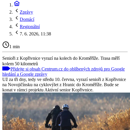
Zprávy
Domácí
Regionální
7. 6. 2026, 11:38
1 min
Senioři z Kopřivnice vyrazí na kolech do Kroměříže. Trasa měří
kolem 50 kilometrů
Přidejte si obsah Centrum.cz do oblíbených zdrojů pro Google
hledání a Google zprávy
Už za tři dny, tedy ve středu 10. června, vyrazí senioři z Kopřivnice
na Novojičínsku na cyklovýlet z Hranic do Kroměříže. Bude se
konat v rámci projektu Aktivní senior Kopřivnice.