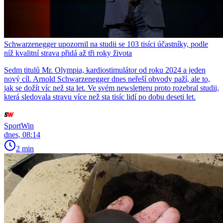
Schwarzenegger upozornil na studii se 103 tisíci účastníky, podle
níž kvalitní strava přidá až tři roky života
Sedm titulů Mr. Olympia, kardiostimulátor od roku 2024 a jeden
nový cíl. Arnold Schwarzenegger dnes neřeší obvody paží, ale to,
jak se dožít víc než sta let. Ve svém newsletteru proto rozebral studii,
která sledovala stravu více než sta tisíc lidí po dobu deseti let.
SportWin
dnes, 08:14
2 min