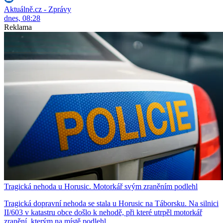
Aktuálně.cz - Zprávy
dnes, 08:28
Reklama
Tragická nehoda u Horusic. Motorkář svým zraněním podlehl
Tragická dopravní nehoda se stala u Horusic na Táborsku. Na silnici
II/603 v katastru obce došlo k nehodě, při které utrpěl motorkář
zranění, kterým na místě podlehl.