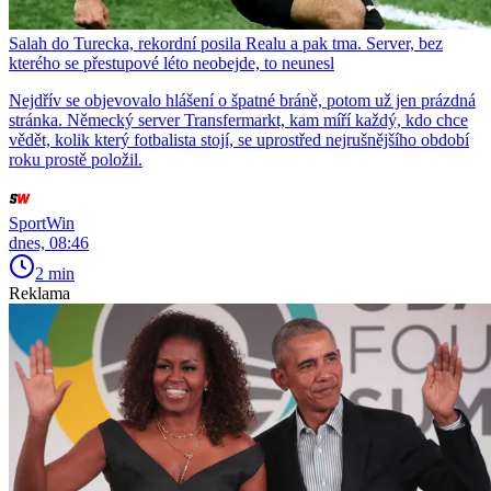
Salah do Turecka, rekordní posila Realu a pak tma. Server, bez
kterého se přestupové léto neobejde, to neunesl
Nejdřív se objevovalo hlášení o špatné bráně, potom už jen prázdná
stránka. Německý server Transfermarkt, kam míří každý, kdo chce
vědět, kolik který fotbalista stojí, se uprostřed nejrušnějšího období
roku prostě položil.
SportWin
dnes, 08:46
2 min
Reklama