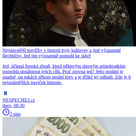
Nejslavnější travičky v historii byly královny a jiné významné
šlechtičny. Jed jim významně pomohl ke slávě
Jed, účinná ženská zbraň, která některým slavným aristokratkám
pomohla dosáhnout jejich cílů. Proč zrovna jed? Jeho podání je
snadné, na rukách přitom neulpí krev a je těžké jej odhalit. Zde je 6
nejznámějších traviček historie.
NESPECHEJ.cz
dnes, 08:30
2 min