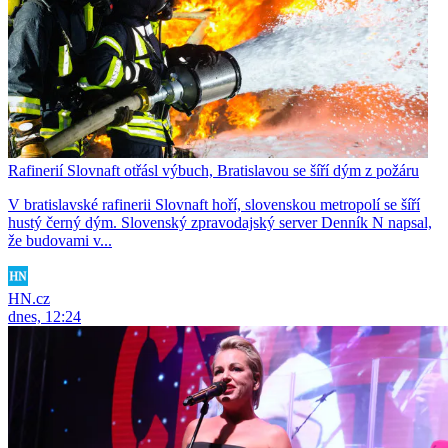
Rafinerií Slovnaft otřásl výbuch, Bratislavou se šíří dým z požáru
V bratislavské rafinerii Slovnaft hoří, slovenskou metropolí se šíří
hustý černý dým. Slovenský zpravodajský server Denník N napsal,
že budovami v...
HN.cz
dnes, 12:24