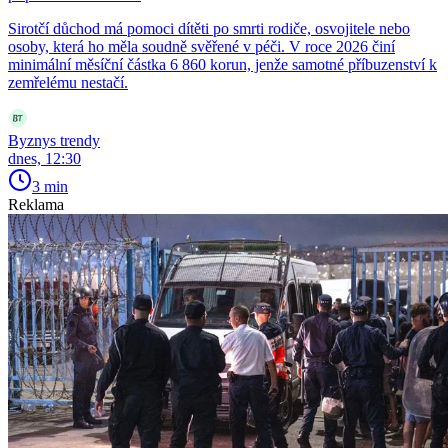
Sirotčí důchod má pomoci dítěti po smrti rodiče, osvojitele nebo
osoby, která ho měla soudně svěřené v péči. V roce 2026 činí
minimální měsíční částka 6 860 korun, jenže samotné příbuzenství k
zemřelému nestačí.
Byznys trendy
dnes, 12:30
3 min
Reklama