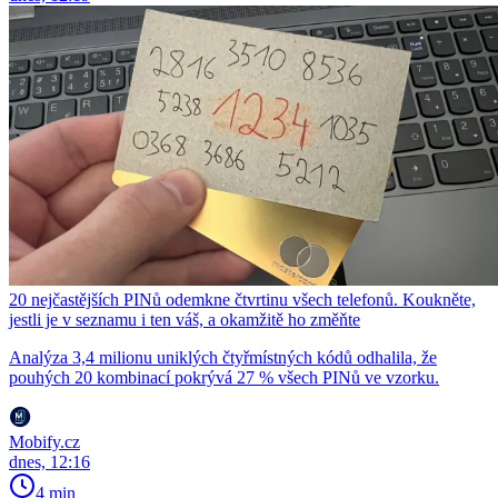
20 nejčastějších PINů odemkne čtvrtinu všech telefonů. Koukněte,
jestli je v seznamu i ten váš, a okamžitě ho změňte
Analýza 3,4 milionu uniklých čtyřmístných kódů odhalila, že
pouhých 20 kombinací pokrývá 27 % všech PINů ve vzorku.
Mobify.cz
dnes, 12:16
4 min