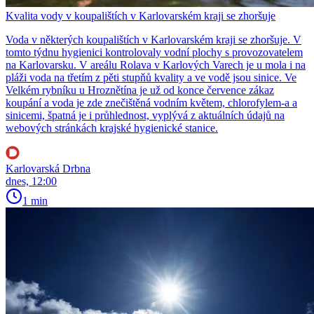
Kvalita vody v koupalištích v Karlovarském kraji se zhoršuje
Voda v některých koupalištích v Karlovarském kraji se zhoršuje. V
tomto týdnu hygienici kontrolovaly vodní plochy s provozovatelem
na Karlovarsku. V areálu Rolava v Karlových Varech je u mola i na
pláži voda na třetím z pěti stupňů kvality a ve vodě jsou sinice. Ve
Velkém rybníku u Hroznětína je už od konce července zákaz
koupání a voda je zde znečištěná vodním květem, chlorofylem-a a
sinicemi, špatná je i průhlednost, vyplývá z aktuálních údajů na
webových stránkách krajské hygienické stanice.
Karlovarská Drbna
dnes, 12:00
1 min