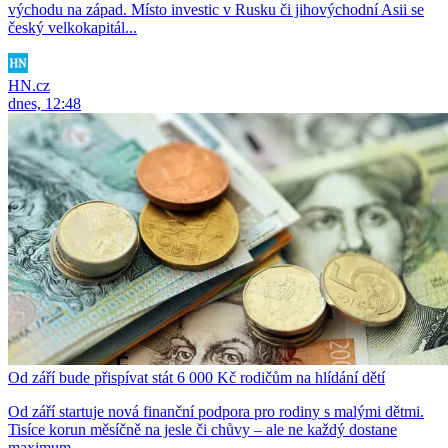
východu na západ. Místo investic v Rusku či jihovýchodní Asii se
český velkokapitál...
HN.cz
dnes, 12:48
Od září bude přispívat stát 6 000 Kč rodičům na hlídání dětí
Od září startuje nová finanční podpora pro rodiny s malými dětmi.
Tisíce korun měsíčně na jesle či chůvy – ale ne každý dostane
maximum.