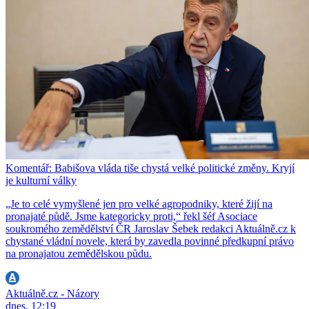
Komentář: Babišova vláda tiše chystá velké politické změny. Kryjí
je kulturní války
„Je to celé vymyšlené jen pro velké agropodniky, které žijí na
pronajaté půdě. Jsme kategoricky proti,“ řekl šéf Asociace
soukromého zemědělství ČR Jaroslav Šebek redakci Aktuálně.cz k
chystané vládní novele, která by zavedla povinné předkupní právo
na pronajatou zemědělskou půdu.
Aktuálně.cz - Názory
dnes, 12:19