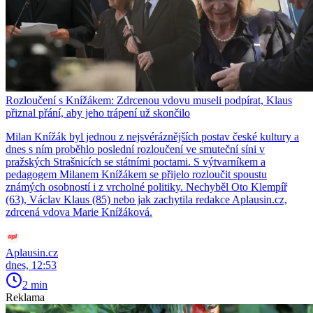
Rozloučení s Knížákem: Zdrcenou vdovu museli podpírat, Klaus
přiznal přání, aby jeho trápení už skončilo
Milan Knížák byl jednou z nejsvéráznějších postav české kultury a
dnes s ním proběhlo poslední rozloučení ve smuteční síni v
pražských Strašnicích se státními poctami. S výtvarníkem a
pedagogem Milanem Knížákem se přijelo rozloučit spoustu
známých osobností i z vrcholné politiky. Nechyběl Oto Klempíř
(63), Václav Klaus (85) nebo jak zachytila redakce Aplausin.cz,
zdrcená vdova Marie Knížáková.
Aplausin.cz
dnes, 12:53
2 min
Reklama