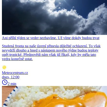
Ani příští týden se veder nezbavíme. Už víme dokdy budou trvat
Studená fronta na naše území přinesla důležité ochlazení. To však
nevydrží dlouho a hned s nástupem nového týdne budou teploty
opět tropické. Předpovědi nám však již říkají, kdy by měla tato
vedra konečně ustat.
Meteocentrum.cz
dnes, 12:00
2 min