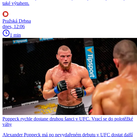
také výtahem.
Pražská Drbna
dnes, 12:06
1 min
Poppeck rychle dostane druhou šanci v UFC. Vrací se do polotěžké
váhy
Alexander Poppeck má po nevydařeném debutu v UFC dostat další