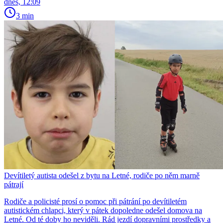
dnes, 12:09
3 min
Devítiletý autista odešel z bytu na Letné, rodiče po něm marně
pátrají
Rodiče a policisté prosí o pomoc při pátrání po devítiletém
autistickém chlapci, který v pátek dopoledne odešel domova na
Letné. Od té doby ho neviděli. Rád jezdí dopravními prostředky a