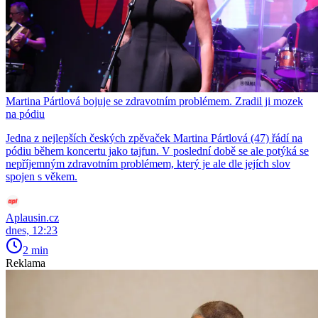
Martina Pártlová bojuje se zdravotním problémem. Zradil ji mozek
na pódiu
Jedna z nejlepších českých zpěvaček Martina Pártlová (47) řádí na
pódiu během koncertu jako tajfun. V poslední době se ale potýká se
nepříjemným zdravotním problémem, který je ale dle jejích slov
spojen s věkem.
Aplausin.cz
dnes, 12:23
2 min
Reklama