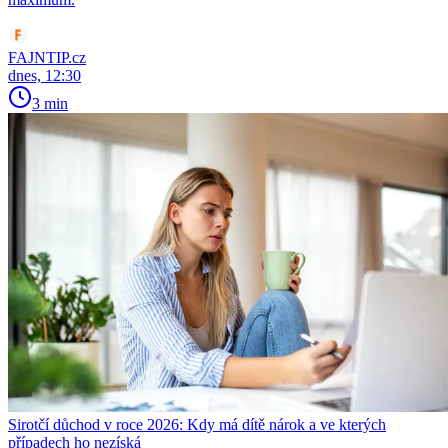
FAJNTIP.cz
dnes, 12:30
3 min
Sirotčí důchod v roce 2026: Kdy má dítě nárok a ve kterých
případech ho nezíská