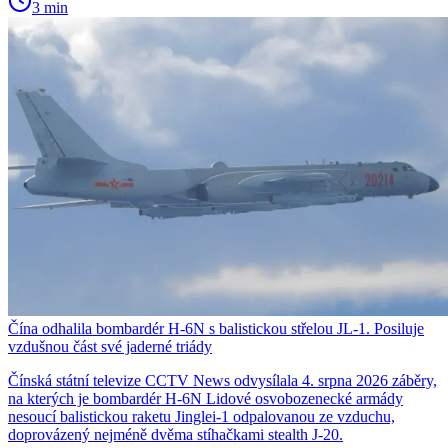
3 min
Čína odhalila bombardér H-6N s balistickou střelou JL-1. Posiluje
vzdušnou část své jaderné triády
Čínská státní televize CCTV News odvysílala 4. srpna 2026 záběry,
na kterých je bombardér H-6N Lidové osvobozenecké armády
nesoucí balistickou raketu Jinglei-1 odpalovanou ze vzduchu,
doprovázený nejméně dvěma stíhačkami stealth J-20.