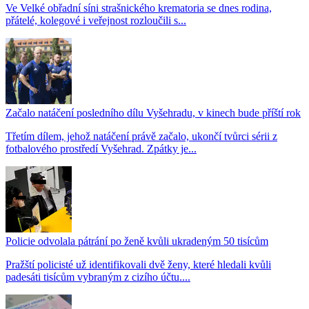
Ve Velké obřadní síni strašnického krematoria se dnes rodina,
přátelé, kolegové i veřejnost rozloučili s...
Začalo natáčení posledního dílu Vyšehradu, v kinech bude příští rok
Třetím dílem, jehož natáčení právě začalo, ukončí tvůrci sérii z
fotbalového prostředí Vyšehrad. Zpátky je...
Policie odvolala pátrání po ženě kvůli ukradeným 50 tisícům
Pražští policisté už identifikovali dvě ženy, které hledali kvůli
padesáti tisícům vybraným z cizího účtu....