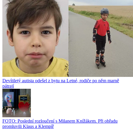
Devítiletý autista odešel z bytu na Letné, rodiče po něm marně
pátrají
FOTO: Poslední rozloučení s Milanem Knížákem. Při obřadu
promluvili Klaus a Klempíř