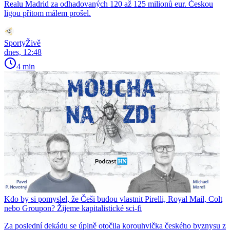
Realu Madrid za odhadovaných 120 až 125 milionů eur. Českou
ligou přitom málem prošel.
SportyŽivě
dnes, 12:48
4 min
Kdo by si pomyslel, že Češi budou vlastnit Pirelli, Royal Mail, Colt
nebo Groupon? Žijeme kapitalistické sci-fi
Za poslední dekádu se úplně otočila korouhvička českého byznysu z