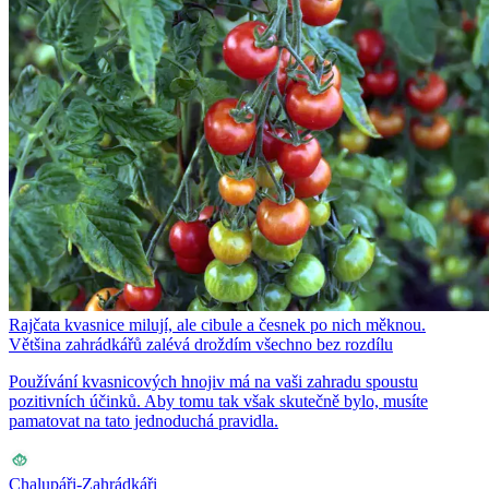
Rajčata kvasnice milují, ale cibule a česnek po nich měknou.
Většina zahrádkářů zalévá droždím všechno bez rozdílu
Používání kvasnicových hnojiv má na vaši zahradu spoustu
pozitivních účinků. Aby tomu tak však skutečně bylo, musíte
pamatovat na tato jednoduchá pravidla.
Chalupáři-Zahrádkáři