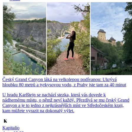
Český Grand Canyon láká na velkolepou podívanou: Ukrývá
hloubku 80 metrů a tyrkysovou vodu, z Prahy jste tam za 40 minut
U hradu Karlštejn se nachází stezka, která vás dovede k
nádhernému místu, o němž neví každý. Přezdívá se mu český Grand
Canyon a je to jedno z nejkrásnějších míst ve Středočeském kraji,
kam můžete vyrazit na dokonalý výlet.
Kapitalio