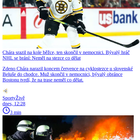
Chára srazil na kole běžce, ten skončil v nemocnici. Bývalý hráč
NHL se brání: Neměl na stezce co dělat
Zdeno Chára narazil koncem července na cyklostezce u slovenské
Beluše do chodce. Muž skončil v nemocnici, bývalý obránce
Bostonu tvrdí, že na trase neměl co dělat.
SportyŽivě
dnes, 12:28
3 min