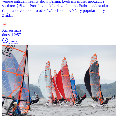
věnuje natáčení reality show Farma, kvůli níž musel upozadit i
soukromý život. Promluvil také o životě mimo Prahu, nedostatku
času na dovolenou i o očekáváních od nové řady populární hry
Zrádci.
Aplausin.cz
dnes, 12:57
3 min