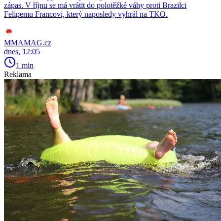
zápas. V říjnu se má vrátit do polotěžké váhy proti Brazilci
Felipemu Francovi, který naposledy vyhrál na TKO.
MMAMAG.cz
dnes, 12:05
1 min
Reklama