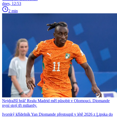
dnes, 12:53
2 min
Nejdražší hráč Realu Madrid měl působit v Olomouci. Diomande
nyní stojí tři miliardy.
Ivorský křídelník Yan Diomande přestoupil v létě 2026 z Lipska do