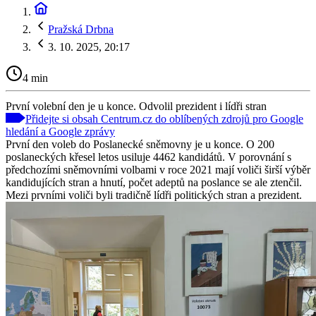
Pražská Drbna
3. 10. 2025, 20:17
4 min
První volební den je u konce. Odvolil prezident i lídři stran
Přidejte si obsah Centrum.cz do oblíbených zdrojů pro Google
hledání a Google zprávy
První den voleb do Poslanecké sněmovny je u konce. O 200
poslaneckých křesel letos usiluje 4462 kandidátů. V porovnání s
předchozími sněmovními volbami v roce 2021 mají voliči širší výběr
kandidujících stran a hnutí, počet adeptů na poslance se ale ztenčil.
Mezi prvními voliči byli tradičně lídři politických stran a prezident.