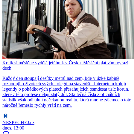
Kolik si měsíčne vydělá jeřábník v Česku. Měsíční plat vám vyrazí
dech
Každý den stoupají desítky metrů nad zem, kde v úzké kabině
rozhodují o životech svých kolegů na staveništi. Internetem kolují
legendy o pohádkových platech přesahujících osmdesát tisíc korun,
které z této profese dělají zlatý důl. Skutečná čísla z oficiálních
statistik však odhalují nečekanou realitu, která mnohé zájemce o toto
náročné řemeslo rychly vrátí na zem.
NESPECHEJ.cz
dnes, 13:00