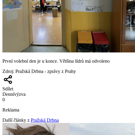
První volební den je u konce. Většina lídrů má odvoleno
Zdroj
:
Pražská Drbna - zprávy z Prahy
Sdílet
Denní
výzva
0
Reklama
Další články z
Pražská Drbna