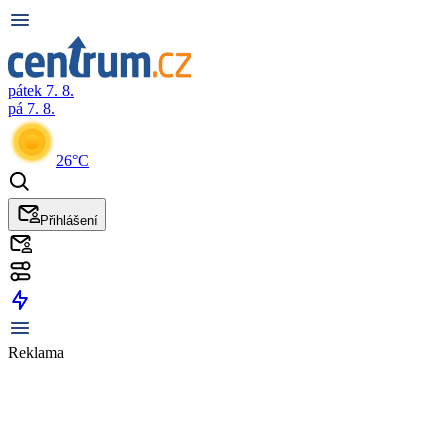
pátek 7. 8.
pá 7. 8.
26°C
Přihlášení
Reklama