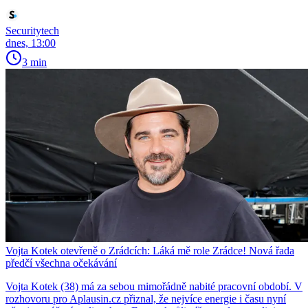
Securitytech
dnes, 13:00
3 min
Vojta Kotek otevřeně o Zrádcích: Láká mě role Zrádce! Nová řada
předčí všechna očekávání
Vojta Kotek (38) má za sebou mimořádně nabité pracovní období. V
rozhovoru pro Aplausin.cz přiznal, že nejvíce energie i času nyní