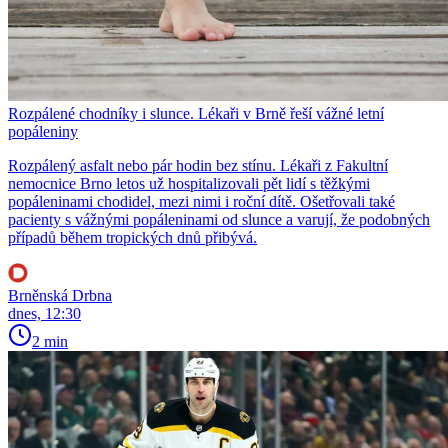
Rozpálené chodníky i slunce. Lékaři v Brně řeší vážné letní
popáleniny
Rozpálený asfalt nebo pár hodin bez stínu. Lékaři z Fakultní
nemocnice Brno letos už hospitalizovali pět lidí s těžkými
popáleninami chodidel, mezi nimi i roční dítě. Ošetřovali také
pacienty s vážnými popáleninami od slunce a varují, že podobných
případů během tropických dnů přibývá.
Brněnská Drbna
dnes, 12:30
2 min