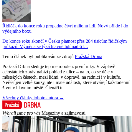
Řidičák do konce roku propadne čtvrt milionu lidí. Nový přijde i do
výdejního boxu
Do konce roku skončí v Česku platnost přes 284 tisícům řidičským
průkazů. Výměna se týká hlavně lidí nad 61...
Tento článek byl publikován ze zdrojů
Pražská Drbna
Pražská Drbna sleduje tep metropole z první ruky. V záplavě
celostátních zpráv nabízí pohled z ulice – na to, co se děje v
městských částech, mezi lidmi, v dopravě, na radnici i v kultuře.
Neřeší jen velké kauzy, ale i malé události, které utvářejí každodenní
život v hlavním městě. Čtenáři tu...
Všechny články tohoto autora →
Vybrali jsme pro vás
Magazíny a zajímavosti