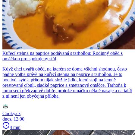
Kuřecí stehna na paprice podávaná s tarhoňou: Rodinný oběd s
omáčkou pro spokojený stůl
Když chci uvařit oběd, na kterém se doma všichni shodnou, často
padne volba právě na kuřecí stehna na paprice s tarhoňou. Je to
poctivé, syté a přitom nijak složité jídlo, které stojí na jemně
orestované cibuli, sladké paprice a smetanové omáčce. Tarhoňa k
tomu sedí překvapivě dobře, protože omáčku pěkně nasaje a na talíři
z ní není jen obyčejná příloha.
Cooky.cz
dnes, 12:00
4 min