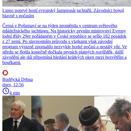
Lipno poprvé hostí evropský šampionát jachtařů. Závodníci bojují
hlavně s počasím
Černá v Pošumaví se na týden proměnila v centrum světového
mládežnického jachtingu. Na historicky prvním mistrovství Evropy
lodní třídy 29er pořádaném v České republice se sešlo 182 posádek
z 27 zemí. Po slavnostním průvodu s vlajkami však závodní
program výrazně zpomalilo nezvykle horké počasí a nestálý vítr. Ve
středu se flotila konečně dočkala prvních platných rozjížděk, další
závodění ale dál připomíná hledání krátkých oken mezi bezvětřím a
bouřkami.
Budějcká Drbna
dnes, 12:56
4 min