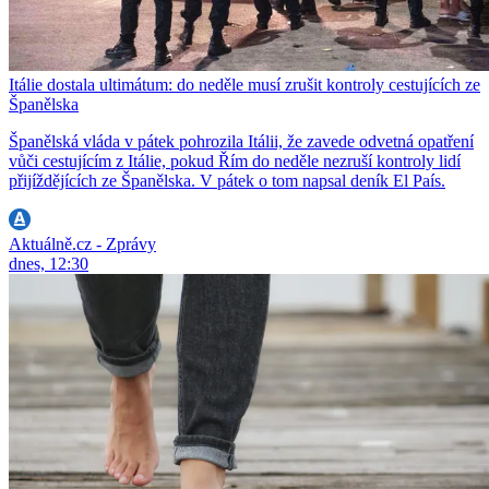
Itálie dostala ultimátum: do neděle musí zrušit kontroly cestujících ze
Španělska
Španělská vláda v pátek pohrozila Itálii, že zavede odvetná opatření
vůči cestujícím z Itálie, pokud Řím do neděle nezruší kontroly lidí
přijíždějících ze Španělska. V pátek o tom napsal deník El País.
Aktuálně.cz - Zprávy
dnes, 12:30