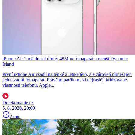
iPhone Air 2 má dostat druhý 48Mpx fotoaparát a menší Dynamic
Island
První iPhone Air vsadil na tenké a lehké tělo, ale zároveň přinesl jen
jeden zadní fotoaparát. Právě to patřilo mezi nejčastěji kritizované
vlastnosti telefonu. Apple...
Dotekomanie.cz
5. 8. 2026, 20:00
2 min