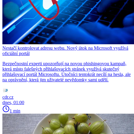
Nestačí kontrolovat adresu webu. Nový útok na Microsoft využívá
oficiální portál
Bezpečnostní experti upozorňují na novou phishingovou kampaň,
která místo falešných přihlašovacích stránek využívá skutečný
přihlašovací portál Microsoftu. Útočníci tentokrát necílí na hesla, ale
na oprávnění, která jim uživatelé nevědomky sami udělí.
cdr.cz
dnes, 01:00
1 min