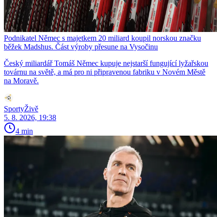
Podnikatel Němec s majetkem 20 miliard koupil norskou značku
běžek Madshus. Část výroby přesune na Vysočinu
Český miliardář Tomáš Němec kupuje nejstarší fungující lyžařskou
továrnu na světě, a má pro ni připravenou fabriku v Novém Městě
na Moravě.
SportyŽivě
5. 8. 2026, 19:38
4 min