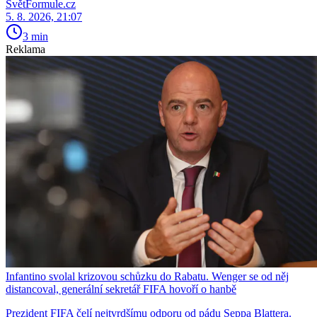
SvětFormule.cz
5. 8. 2026, 21:07
3 min
Reklama
Infantino svolal krizovou schůzku do Rabatu. Wenger se od něj
distancoval, generální sekretář FIFA hovoří o hanbě
Prezident FIFA čelí nejtvrdšímu odporu od pádu Seppa Blattera.