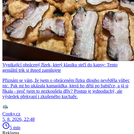
Vynikající obrácený řízek, který klasiku strčí do kapsy: Tento
geniální trik si ihned zamilujete
Přiznám se vám, že jsem o obráceném řízku dlouho nevěděla vůbec
nic. Pak mi ho ukázala kamarádka, která ho dělá po babičce, a já si
říkala - proč jsem to nezkoušela dřív? Postup je jednoduchý, ale
výsledek překvapí i zkušeného kuchaře.
Cooky.cz
5. 8. 2026, 22:48
5 min
Reklama