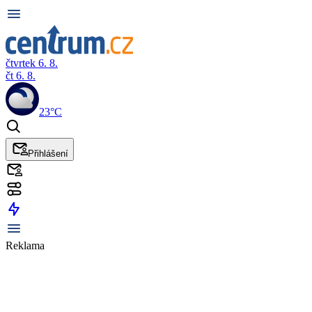
čtvrtek 6. 8.
čt 6. 8.
23°C
Přihlášení
Reklama