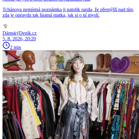
Tchánova nemístná poznámka ji natolik ranila, že přemýšlí nad tím,
zda je opravdu tak špatná matka, jak si o ní myslí.
DámskýDeník.cz
5. 8. 2026, 20:20
2 min