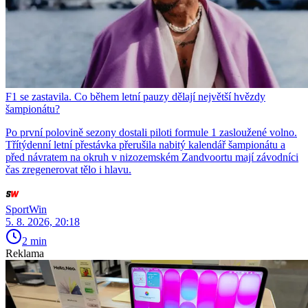
F1 se zastavila. Co během letní pauzy dělají největší hvězdy
šampionátu?
Po první polovině sezony dostali piloti formule 1 zasloužené volno.
Třítýdenní letní přestávka přerušila nabitý kalendář šampionátu a
před návratem na okruh v nizozemském Zandvoortu mají závodníci
čas zregenerovat tělo i hlavu.
SportWin
5. 8. 2026, 20:18
2 min
Reklama