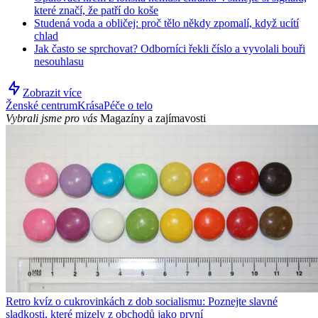
které značí, že patří do koše
Studená voda a obličej: proč tělo někdy zpomalí, když ucítí
chlad
Jak často se sprchovat? Odborníci řekli číslo a vyvolali bouři
nesouhlasu
Zobrazit více
Ženské centrum
Krása
Péče o telo
Vybrali jsme pro vás
Magazíny a zajímavosti
Retro kvíz o cukrovinkách z dob socialismu: Poznejte slavné
sladkosti, které mizely z obchodů jako první