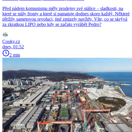
Před pádem komunismu měly prodejny své stálice – sladkosti, na
které se stály fronty a které si pamatuje dodnes skoro každý. Některé
přežily sametovou revoluci, jiné zmizely navždy. Víte, co se skrývá
za zkratkou LIPO nebo kdy se začalo vyrábět Pedro?
Cooky.cz
dnes, 01:52
2 min