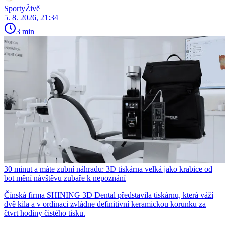
SportyŽivě
5. 8. 2026, 21:34
3 min
30 minut a máte zubní náhradu: 3D tiskárna velká jako krabice od
bot mění návštěvu zubaře k nepoznání
Čínská firma SHINING 3D Dental představila tiskárnu, která váží
dvě kila a v ordinaci zvládne definitivní keramickou korunku za
čtvrt hodiny čistého tisku.