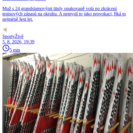
Muž s 24 grandslamovými tituly opakovaně volá po zkrácení
tenisových zápasů na okruhu. A nemyslí to jako provokaci, říká to
nejméně šest let.
SportyŽivě
5. 8. 2026, 19:39
5 min