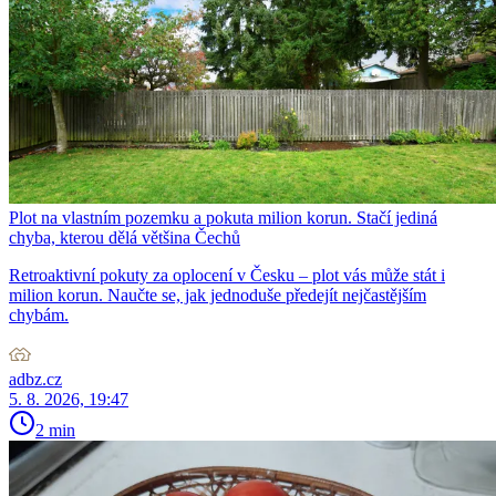
Plot na vlastním pozemku a pokuta milion korun. Stačí jediná
chyba, kterou dělá většina Čechů
Retroaktivní pokuty za oplocení v Česku – plot vás může stát i
milion korun. Naučte se, jak jednoduše předejít nejčastějším
chybám.
adbz.cz
5. 8. 2026, 19:47
2 min