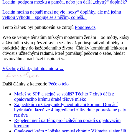
Lecitin: podpora mozku a paměti, nebo jen další „chytrý“ doplněk?
Lecitin možná nepatří mezi nejvíc „sexy“ doplňky, ale má jednu
velkou výhodu – spojuje se s něčím, co řeší...
Tento článek byl publikován ze zdrojů
Poudree.cz
Web se věnuje tématům blízkým moderním ženám – od módy, krásy
a životního stylu přes zdraví a vztahy až po inspirativní příběhy a
praktické tipy do každodenního života. Články kombinují lehkost a
čtivost s užitečnými radami, které pomáhají pečovat o sebe, hledat
rovnováhu a nacházet inspiraci v...
Všechny články tohoto autora →
Další články z kategorie
Péče o telo
Mažeš se SPF a stejně se spálíš? Těchto 7 chyb dělá z
opalovacího krému drahé tělové mléko
Za pedikúru už ženy nikdy neutratí ani korunu. Domácí
hydratační lázeň ze 4 ingrediencí zlikviduje popraskané paty
raz dva
Repelent není parfém: proč záleží na pořadí s opalovacím
krémem
Opalovací krém z loňska nemusí chránit: Všímejte si signálů,