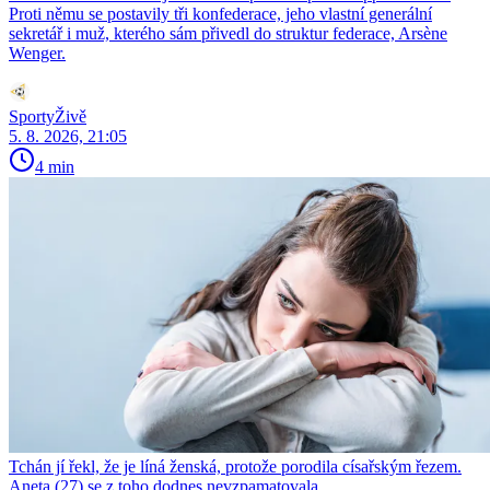
Proti němu se postavily tři konfederace, jeho vlastní generální
sekretář i muž, kterého sám přivedl do struktur federace, Arsène
Wenger.
SportyŽivě
5. 8. 2026, 21:05
4 min
Tchán jí řekl, že je líná ženská, protože porodila císařským řezem.
Aneta (27) se z toho dodnes nevzpamatovala