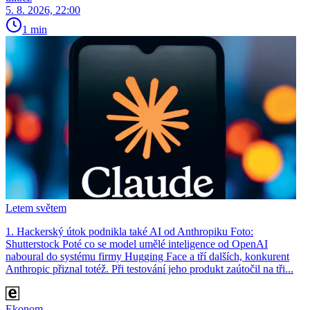
5. 8. 2026, 22:00
1 min
Letem světem
1. Hackerský útok podnikla také AI od Anthropiku Foto:
Shutterstock Poté co se model umělé inteligence od OpenAI
naboural do systému firmy Hugging Face a tří dalších, konkurent
Anthro­pic přiznal totéž. Při testování jeho produkt zaútočil na tři...
Ekonom