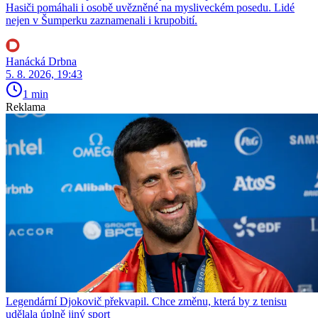
Hasiči pomáhali i osobě uvězněné na mysliveckém posedu. Lidé
nejen v Šumperku zaznamenali i krupobití.
Hanácká Drbna
5. 8. 2026, 19:43
1 min
Reklama
Legendární Djokovič překvapil. Chce změnu, která by z tenisu
udělala úplně jiný sport