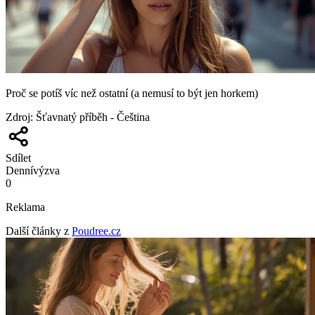
Proč se potíš víc než ostatní (a nemusí to být jen horkem)
Zdroj
:
Šťavnatý příběh - Čeština
Sdílet
Denní
výzva
0
Reklama
Další články z
Poudree.cz