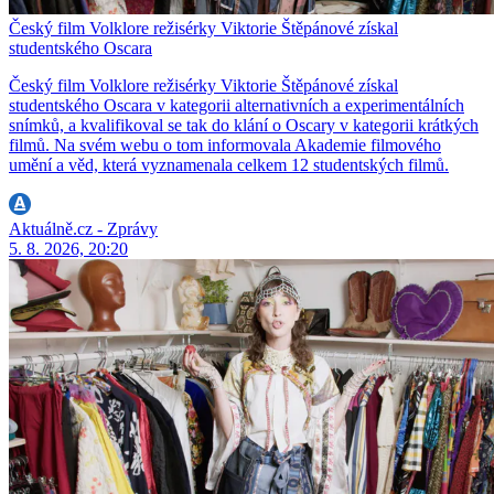
Český film Volklore režisérky Viktorie Štěpánové získal
studentského Oscara
Český film Volklore režisérky Viktorie Štěpánové získal
studentského Oscara v kategorii alternativních a experimentálních
snímků, a kvalifikoval se tak do klání o Oscary v kategorii krátkých
filmů. Na svém webu o tom informovala Akademie filmového
umění a věd, která vyznamenala celkem 12 studentských filmů.
Aktuálně.cz - Zprávy
5. 8. 2026, 20:20