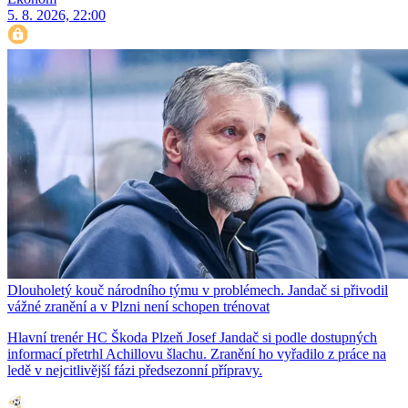
5. 8. 2026, 22:00
Dlouholetý kouč národního týmu v problémech. Jandač si přivodil
vážné zranění a v Plzni není schopen trénovat
Hlavní trenér HC Škoda Plzeň Josef Jandač si podle dostupných
informací přetrhl Achillovu šlachu. Zranění ho vyřadilo z práce na
ledě v nejcitlivější fázi předsezonní přípravy.