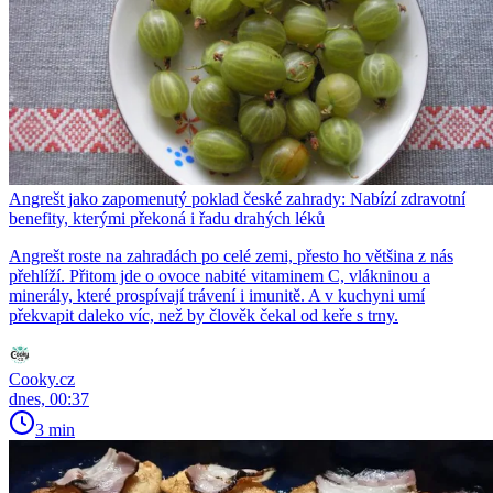
Angrešt jako zapomenutý poklad české zahrady: Nabízí zdravotní
benefity, kterými překoná i řadu drahých léků
Angrešt roste na zahradách po celé zemi, přesto ho většina z nás
přehlíží. Přitom jde o ovoce nabité vitaminem C, vlákninou a
minerály, které prospívají trávení i imunitě. A v kuchyni umí
překvapit daleko víc, než by člověk čekal od keře s trny.
Cooky.cz
dnes, 00:37
3 min