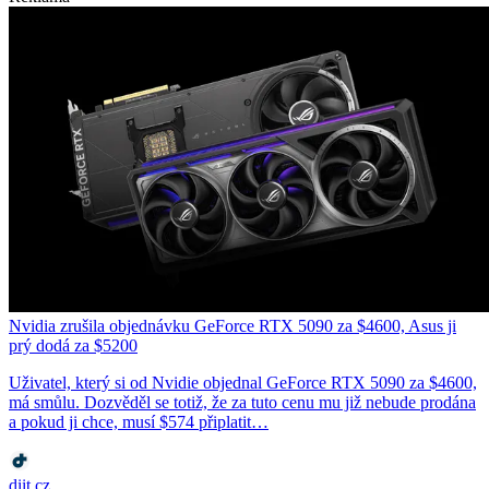
Nvidia zrušila objednávku GeForce RTX 5090 za $4600, Asus ji
prý dodá za $5200
Uživatel, který si od Nvidie objednal GeForce RTX 5090 za $4600,
má smůlu. Dozvěděl se totiž, že za tuto cenu mu již nebude prodána
a pokud ji chce, musí $574 připlatit…
diit.cz