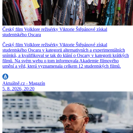
Český film Volklore režisérky Viktorie Štěpánové získal
studentského Oscara
Český film Volklore režisérky Viktorie Štěpánové získal
studentského Oscara v kategorii alternativních a experimentálních
snímků, a kvalifikoval se tak do klání o Oscary v kategorii krátkých
filmů. Na svém webu o tom informovala Akademie filmového
umění a věd, která vyznamenala celkem 12 studentských filmů.
Aktuálně.cz - Magazín
5. 8. 2026, 20:20