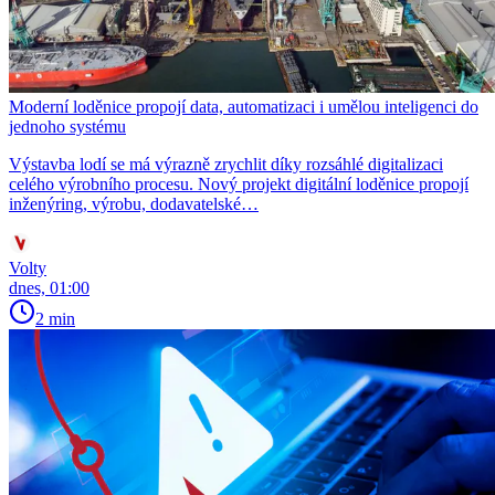
Moderní loděnice propojí data, automatizaci i umělou inteligenci do
jednoho systému
Výstavba lodí se má výrazně zrychlit díky rozsáhlé digitalizaci
celého výrobního procesu. Nový projekt digitální loděnice propojí
inženýring, výrobu, dodavatelské…
Volty
dnes, 01:00
2 min