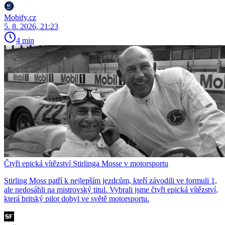
Mobify.cz
5. 8. 2026, 21:23
4 min
Čtyři epická vítězství Stirlinga Mosse v motorsportu
Stirling Moss patří k nejlepším jezdcům, kteří závodili ve formuli 1,
ale nedosáhli na mistrovský titul. Vybrali jsme čtyři epická vítězství,
která britský pilot dobyl ve světě motorsportu.