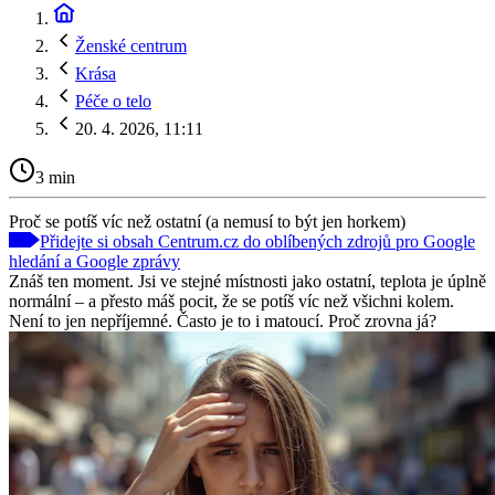
Ženské centrum
Krása
Péče o telo
20. 4. 2026, 11:11
3 min
Proč se potíš víc než ostatní (a nemusí to být jen horkem)
Přidejte si obsah Centrum.cz do oblíbených zdrojů pro Google
hledání a Google zprávy
Znáš ten moment. Jsi ve stejné místnosti jako ostatní, teplota je úplně
normální – a přesto máš pocit, že se potíš víc než všichni kolem.
Není to jen nepříjemné. Často je to i matoucí. Proč zrovna já?