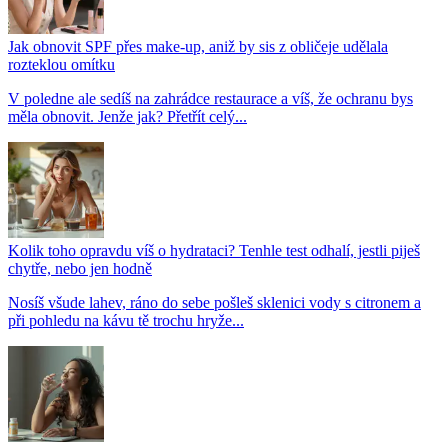
Jak obnovit SPF přes make-up, aniž by sis z obličeje udělala
rozteklou omítku
V poledne ale sedíš na zahrádce restaurace a víš, že ochranu bys
měla obnovit. Jenže jak? Přetřít celý...
Kolik toho opravdu víš o hydrataci? Tenhle test odhalí, jestli piješ
chytře, nebo jen hodně
Nosíš všude lahev, ráno do sebe pošleš sklenici vody s citronem a
při pohledu na kávu tě trochu hryže...