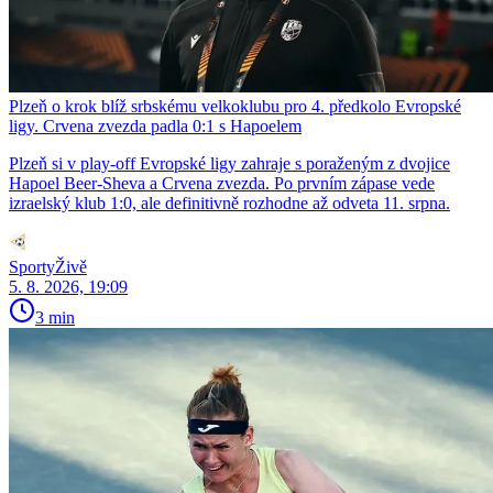
Plzeň o krok blíž srbskému velkoklubu pro 4. předkolo Evropské
ligy. Crvena zvezda padla 0:1 s Hapoelem
Plzeň si v play-off Evropské ligy zahraje s poraženým z dvojice
Hapoel Beer-Sheva a Crvena zvezda. Po prvním zápase vede
izraelský klub 1:0, ale definitivně rozhodne až odveta 11. srpna.
SportyŽivě
5. 8. 2026, 19:09
3 min