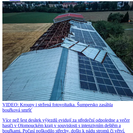
VIDEO: Kroupy i stržená fotovoltaika. Šumpersko zasáhla
bouřková smršť
Více než šest desítek výjezdů evidují za středeční odpoledne a večer
hasiči v Olomouckém kraji v souvislosti s intenzivním deštěm a
bouřkami. Počasí poškodilo střechy, došlo k pádu stromů či větví.