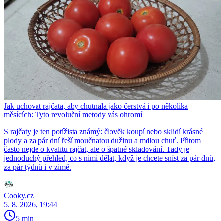
Jak uchovat rajčata, aby chutnala jako čerstvá i po několika
měsících: Tyto revoluční metody vás ohromí
S rajčaty je ten potížista známý: člověk koupí nebo sklidí krásné
plody a za pár dní řeší moučnatou dužinu a mdlou chuť. Přitom
často nejde o kvalitu rajčat, ale o špatné skladování. Tady je
jednoduchý přehled, co s nimi dělat, když je chcete sníst za pár dnů,
za pár týdnů i v zimě.
Cooky.cz
5. 8. 2026, 19:44
5 min