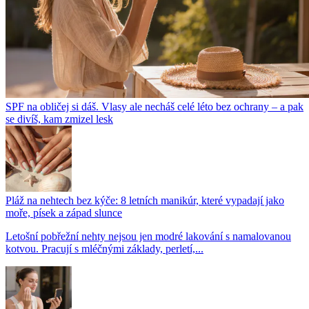
SPF na obličej si dáš. Vlasy ale necháš celé léto bez ochrany – a pak
se divíš, kam zmizel lesk
Pláž na nehtech bez kýče: 8 letních manikúr, které vypadají jako
moře, písek a západ slunce
Letošní pobřežní nehty nejsou jen modré lakování s namalovanou
kotvou. Pracují s mléčnými základy, perletí,...