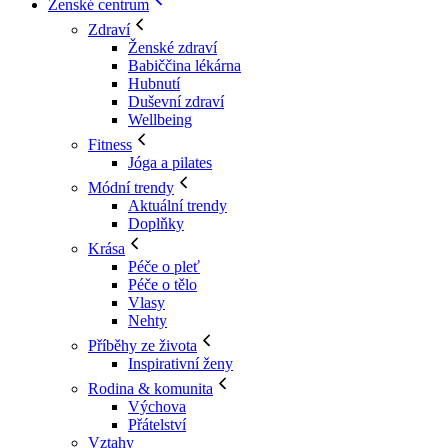
Ženské centrum
Zdraví
Ženské zdraví
Babiččina lékárna
Hubnutí
Duševní zdraví
Wellbeing
Fitness
Jóga a pilates
Módní trendy
Aktuální trendy
Doplňky
Krása
Péče o pleť
Péče o tělo
Vlasy
Nehty
Příběhy ze života
Inspirativní ženy
Rodina & komunita
Výchova
Přátelství
Vztahy