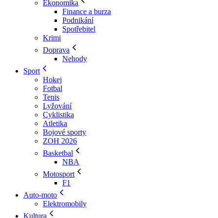
Ekonomika
Finance a burza
Podnikání
Spotřebitel
Krimi
Doprava
Nehody
Sport
Hokej
Fotbal
Tenis
Lyžování
Cyklistika
Atletika
Bojové sporty
ZOH 2026
Basketbal
NBA
Motosport
F1
Auto-moto
Elektromobily
Kultura