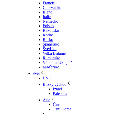
Francie
Chorvatsko
Island
Itálie
Německo
Polsko
Rakousko
Řecko
Rusko
Španělsko
Švédsko
Velká Británie
Rumunsko
Válka na Ukrajině
Maďarsko
Svět
USA
Blízký východ
Izrael
Palestina
Asie
Čína
Jižní Korea