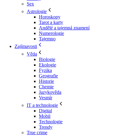
Sex
Astrologie
Horoskopy
Tarot a karty
Andělé a tajemná znamení
Numerologie
Tajemno
Zajímavosti
Věda
Biologie
Ekologie
Fyzika
Geografie
Historie
Chemie
Jazykověda
Vesmír
IT a technologie
Digital
Mobil
Technologie
Trendy
True crime