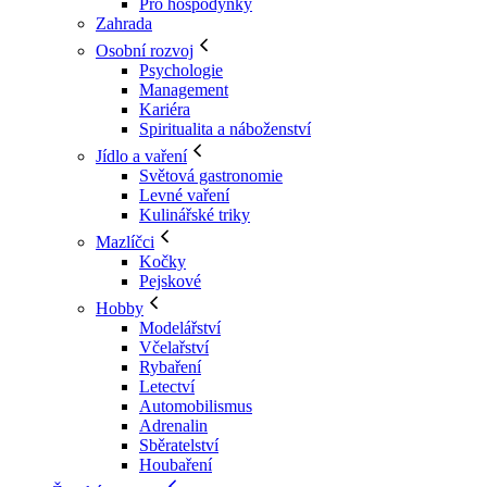
Pro hospodyňky
Zahrada
Osobní rozvoj
Psychologie
Management
Kariéra
Spiritualita a náboženství
Jídlo a vaření
Světová gastronomie
Levné vaření
Kulinářské triky
Mazlíčci
Kočky
Pejskové
Hobby
Modelářství
Včelařství
Rybaření
Letectví
Automobilismus
Adrenalin
Sběratelství
Houbaření