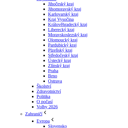
Jihočeský kraj
Jihomoravský kraj
Karlovarský kraj
Kraj Vysočina
Králověhradecký kraj
Liberecký kraj
Moravskoslezský kraj
Olomoucký kraj
Pardubický kraj
Plzeňský kraj
Středočeský kraj
Ústecký kraj
Zlínský kraj
Praha
Brno
Ostrava
Školství
Zdravotnictví
Politika
O počasí
Volby 2026
Zahraničí
Evropa
Slovensko