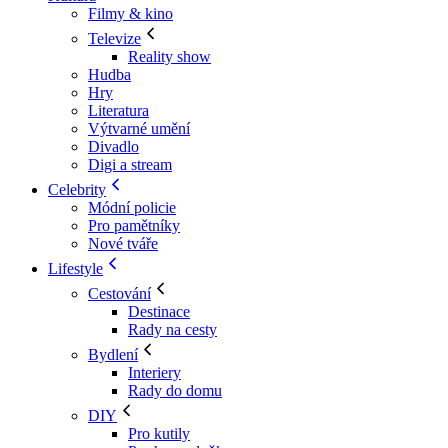
Filmy & kino
Televize
Reality show
Hudba
Hry
Literatura
Výtvarné umění
Divadlo
Digi a stream
Celebrity
Módní policie
Pro pamětníky
Nové tváře
Lifestyle
Cestování
Destinace
Rady na cesty
Bydlení
Interiery
Rady do domu
DIY
Pro kutily