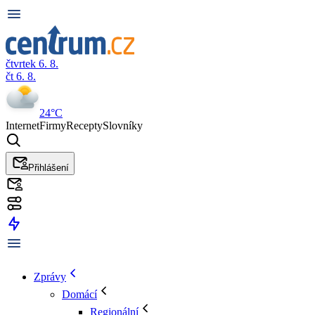
čtvrtek 6. 8.
čt 6. 8.
24°C
Internet
Firmy
Recepty
Slovníky
Přihlášení
Zprávy
Domácí
Regionální